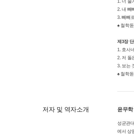
1. 너 
2. 내 
3. 빼
♠ 철학
제3장 단
1. 호사
2. 저 
3. 보는
♠ 철학
저자 및 역자소개
윤무학
성균관대
에서 상