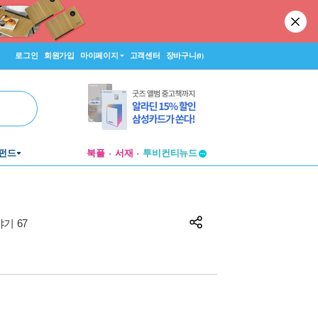
로그인
회원가입
마이페이지
고객센터
장바구니
(0)
펀드
북플
서재
투비컨티뉴드
창작플랫폼
투비컨티뉴드
기 67