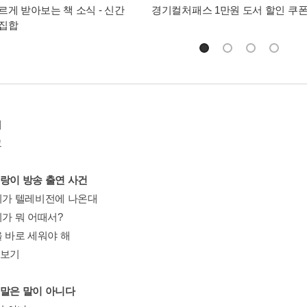
르게 받아보는 책 소식 - 신간
경기컬처패스 1만원 도서 할인 쿠
총집합
에
그
호랑이 방송 출연 사건
랑이가 텔레비전에 나온대
이가 뭐 어때서?
을 바로 세워야 해
돋보기
흰말은 말이 아니다