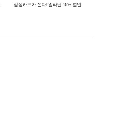
폰
삼성카드가 쏜다! 알라딘 15% 할인
이 달의 적립금 혜택