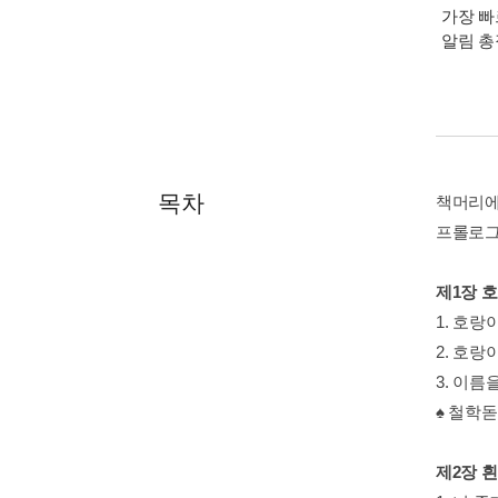
가장 빠
알림 
목차
책머리
프롤로
제1장 
1. 호
2. 호랑
3. 이름
♠ 철학
제2장 