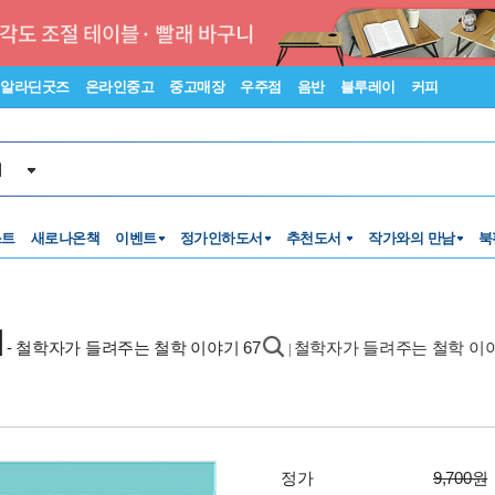
알라딘굿즈
온라인중고
중고매장
우주점
음반
블루레이
커피
서
스트
새로나온책
이벤트
정가인하도서
추천도서
작가와의 만남
북
기
- 철학자가 들려주는 철학 이야기 67
철학자가 들려주는 철학 이야
|
정가
9,700원