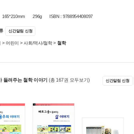
165*210mm
296g
ISBN : 9788954408097
류
신간알림 신청
서
>
어린이
>
사회/역사/철학
>
철학
 들려주는 철학 이야기
(총 167권 모두보기)
신간알림 신청