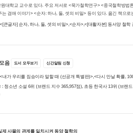
원대학교 교수로 있다. 주요 저서로 <묵가철학연구> <중국철학방법론>
는 겸애 이야기> <순자: 하나, 둘, 셋의 비밀> 등이 있다. 옮긴 책으로
<[큰글자] 순자, 하나, 둘, 셋의 비밀>
,
<순자>
,
<[대활자본] 동서양 철학
모음
도서 모두보기
신간알림 신청
<내가 우리를 짐승이라 말할 때 (선공개 특별판)>
,
<다시 만날 확률, 10
: 청소년 소설 6위 (브랜드 지수 365,957점), 초등 한국사 13위 (브랜드 지
실제 사물의 관계를 일치시켜 동양 철학의