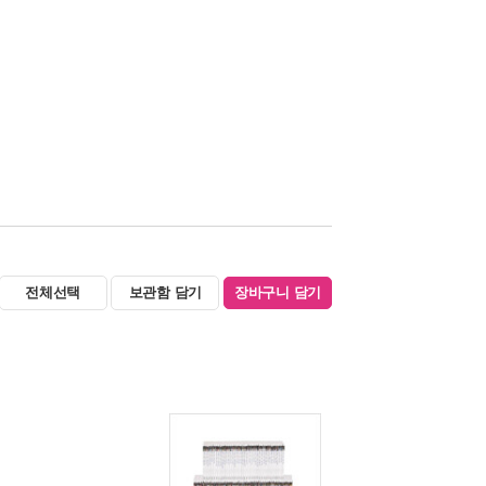
전체선택
보관함 담기
장바구니 담기