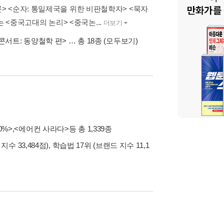
 <순자: 통일제국을 위한 비판철학자> <묵자
는 <중국고대의 논리> <중국논...
더보기
 콘서트: 동양철학 편>
… 총 18종
(모두보기)
0%>
,
<에어컨 사라다>
등 총 1,339종
수 33,484점), 학습법 17위 (브랜드 지수 11,1