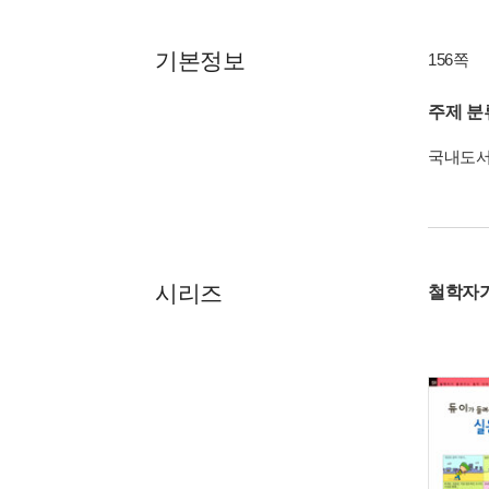
기본정보
156쪽
주제 분
국내도
시리즈
철학자가