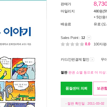
8,73
판매가
마일리지
480원(5
+ 5만원
배송료
유료 (도
Sales Point :
12
0.0
100자평(
카드/간편결제 할인
무이
절판
판권 소멸 등으로 더 이상 
품절센터 의뢰
보관함
- 절판 확인일 : 2011-03-02