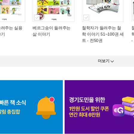
들려주는 실용
베르그송이 들려주는
철학자가 들려주는 철
야기
삶 이야기
학 이야기 51~100권 세
트 - 전50권
-
더보기