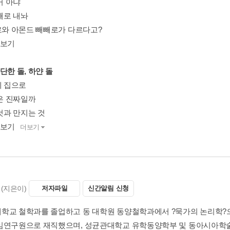
줄거 아냐
빼빼로 내놔
빼로와 아몬드 빼빼로가 다르다고?
돋보기
단한 돌, 하얀 돌
네 집으로
돌은 진짜일까
 것과 만지는 것
돋보기
더보기
(지은이)
저자파일
신간알림 신청
학교 철학과를 졸업하고 동 대학원 동양철학과에서 ?묵가의 논리학?
임연구원으로 재직했으며, 성균관대학교 유학동양학부 및 동아시아학술원