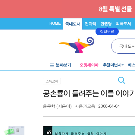
HOME
전자책
만권당
외국도서
국내도서
첫달무료
국내도
분야보기
오뒷세이아
추천마법사
베
소득공제
공손룡이 들려주는 이름 이야
윤무학
(지은이)
자음과모음
2008-04-04