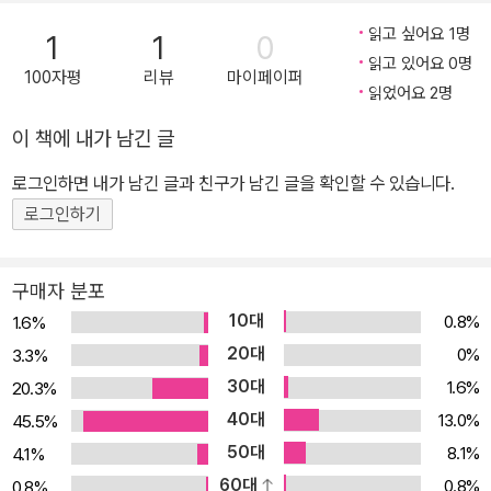
외 여러 논문과 《쉽고 재미있는 동양고전 30》 등 다수의 철학동화,
아동·청소년을 위한 저술과 번역서가 있다.
읽고 싶어요 1명
1
1
0
읽고 있어요 0명
100자평
리뷰
마이페이퍼
읽었어요 2명
이 책에 내가 남긴 글
로그인하면 내가 남긴 글과 친구가 남긴 글을 확인할 수 있습니다.
로그인하기
구매자 분포
10대
0.8%
1.6%
20대
0%
3.3%
30대
1.6%
20.3%
40대
13.0%
45.5%
50대
8.1%
4.1%
60대
0.8%
0.8%