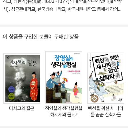
하고, 최한기(崔漢綺, 1803~1877)의 철학을 연구하였다(철학박
사). 성균관대학교, 한국방송대학교, 한국체육대학교 등에서 강의하
였고, 지금은 교직 은퇴 후 연구와 저술 활동에 전념하고 있다. 저서로
는 《삶의 비탈에서》, 《죽음을 알면 삶이 보인다》(e북), 《사랑은 어디
까지 가능한가?》(e북), 《즐거움은 어디서 오는가?》(e북), 《사모니
이 상품을 구입한 분들이 구매한 상품
즘》, 《감응하는 힘》, 《낯선 지연씨의 인생철학》, 《철학으로 따는 인
생 자격증》, 《정서와 느낌 따라 읽은 의산문답》(e북), 《서양 문명의
도전과 기의 철학》, 《민족종교와 민의 철학》(공저), 《기란 무엇인
가》, 《청소년을 위한 이야기 논어》, 《율곡의 마음공부》(비매품), 《미
래를 향한 율곡의 가정교육》(비매품), 《의산문답》, 《최한기의 운화와
윤리》, 《전래동화·민담의 철학적 이해》 등이 있으며, 번역서로는 《기
측체의 역해》, 《운화측험》, 《공제격치》, 《왕양명실기》, 《주희의 철
학》(공역), 《왕부지 대학·중용을 논하다》(공역), 《율곡의 상소문》(비
매품), 《동호문답》(비매품), 《만언봉사》(비매품), 《유교와 기독교의
마사코의 질문
장영실의 생각실험실
백성을 위한 새 나라
만남》(e북) 등이 있으며, 편역서로는 《개혁이다! 고치고 바꿔라》(e
: 해시계와 물시계
를 꿈꾼 실학자들
북), 《뜻을 세워라》(비매품), 《배워서 사람 되기》(비매품)가 있고, 그