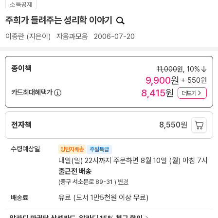
소득공제
주희가 들려주는 성리학 이야기
이종란
(지은이)
자음과모음
2006-07-20
종이책
11,000
원,
10%
9,900
원
+ 550원
8,415
원
카드최대혜택가
더보기
전자책
8,550
원
수령예상일
양탄자배송
주말특급
내일(일) 22시까지 주문하면 8월 10일 (월) 아침 7시
출근전 배송
(중구 서소문로 89-31 )
변경
배송료
유료 (도서 1만5천원 이상 무료)