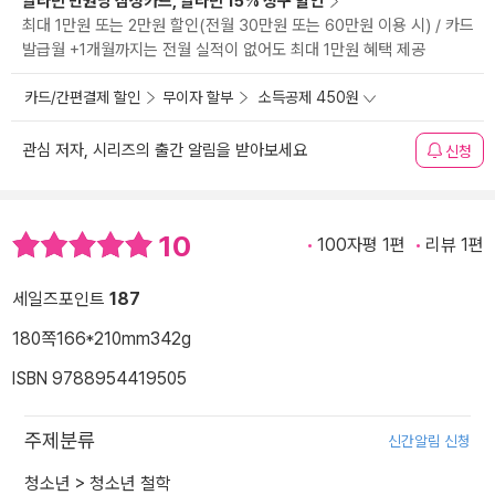
알라딘 만권당 삼성카드, 알라딘 15% 청구 할인
최대 1만원 또는 2만원 할인(전월 30만원 또는 60만원 이용 시) / 카드
발급월 +1개월까지는 전월 실적이 없어도 최대 1만원 혜택 제공
카드/간편결제 할인
무이자 할부
소득공제 450원
관심 저자, 시리즈의 출간 알림을 받아보세요
신청
10
100자평 1편
리뷰 1편
세일즈포인트
187
180쪽
166*210mm
342g
ISBN 9788954419505
주제분류
신간알림 신청
청소년
>
청소년 철학