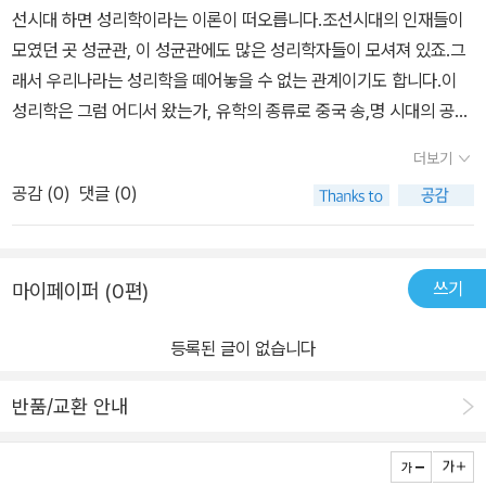
선시대 하면 성리학이라는 이론이 떠오릅니다.조선시대의 인재들이
모였던 곳 성균관, 이 성균관에도 많은 성리학자들이 모셔져 있죠.그
래서 우리나라는 성리학을 떼어놓을 수 없는 관계이기도 합니다.이
성리학은 그럼 어디서 왔는가, 유학의 종류로 중국 송,명 시대의 공자
와 맹자의 유교사상을 말하는데요, 그 가운데 여러 해석의 의미에서
더보기
성리학이라고도 불립니다.이를 송의 주희(朱熹)가 집대성하였지요.
공감 (
0
)
댓글 (0)
주자라고도 불린 학자입니다.조선시대가 성리학의 원칙이 적용되던
시기이기 때문에 우리 생활에도 밀접한 관계가 있습니다.제사, 혼례,
공경, 우애 등이 바로 주자의 학문과 관계가 있기 때문이지요.그래서
쓰기
마이페이퍼 (0편)
성리학을 알아야 한답니다.초등 5학년 주유수, 중학교 1학년 주민수.
개인 택시를 하는 아버지와 사는 형제는 컴퓨터 게임을 좋아하고 형
등록된 글이 없습니다
편이 어려워 학원은 다니지 않습니다.학교에서 계속 문제를 일으키는
민수형, 그리고 수정이와 기수와만 친한 유수.아버지는 고민이 많으
반품/교환 안내
십니다. 그리고 어느 날 시골로 내려보낼 결정을 하죠.친척이 있는 지
리산에서 이들이 경험하게 될 일은 어떨런지요. 매일 새벽부터 시작
되는 아저씨와의 공부.<사자소학>부터 시작하는 형제.읽고 따라하면