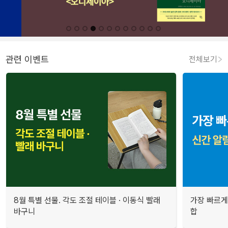
관련 이벤트
전체보기
8월 특별 선물. 각도 조절 테이블 · 이동식 빨래
가장 빠르게
바구니
합