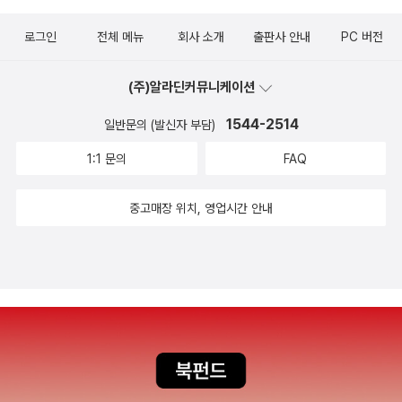
서 의미도 익혀갑니다.그러면서 서울에서의 악몽도 잊혀져가고 왠지
로그인
전체 메뉴
회사 소개
출판사 안내
PC 버전
사람이 되는 듯한 느낌도 들고...자연의 삶에서 배우는 것들과 아저씨
와의 공부에서 하나하나 배워가는 학문적인 내용들이 의미있게 다가
(주)알라딘커뮤니케이션
옵니다.아버지와 어머니의 별거, 그 가운데서 이해안되는 어머니의
행동들.그렇게 민수와 유수는 성장해 갑니다.3년동안 산골에 살면서
1544-2514
일반문의 (발신자 부담)
<명심보감>, <소학> 외에도 수많은 책들을 읽게 된 형제들.그리고
1:1 문의
FAQ
아버지의 재혼을 통해서 서울로 올라갑니다.내려가기 전과 올라올때
의 두 형제는 완전히 하늘과 땅 차이처럼 완전히 달랐습니다.세월의
중고매장 위치, 영업시간 안내
흐름과 공부 사이에서 많은 성장을 한 형제.이들의 미래는 어떻게 펼
쳐졌을까요?민수, 유수 형제에게 성리학은 어떤 영향을을 준 것일까
요?[통합형 논술 활용노트]가 부록으로 나옵니다.이부분을 활용하면
학생들에게 많은도움이 될 것에요.철학 이야기를 이렇게 스토리 형태
로 보니 많이 어렵지 않게 다가오는 책이어서 아이들과 부모님들이
함께봐도 충분히 괜찮은 책이라 생각됩니다.민수와 유수 형제 이야기
를 통해서 본 성리학.어떻게 보면 일상에서도 충분히 많이 경험할 수
있는 내용이기도 합니다.실 생활에서도 많이 쓰이구요.성리학에 들어