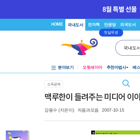
HOME
전자책
만권당
외국도서
국내도서
첫달무료
국내도
분야보기
오뒷세이아
추천마법사
베
소득공제
맥루한이 들려주는 미디어 이
강용수
(지은이)
자음과모음
2007-10-15