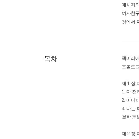
메시지의
여자친구
것에서 
목차
책머리
프롤로
제 1 장
1. 다 
2. 미디
3. 나는
철학 돋
제 2 