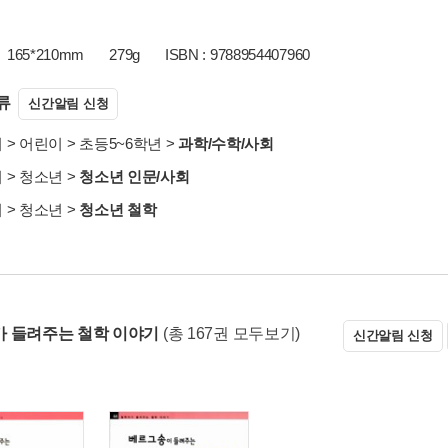
165*210mm
279g
ISBN : 9788954407960
류
신간알림 신청
서
>
어린이
>
초등5~6학년
>
과학/수학/사회
서
>
청소년
>
청소년 인문/사회
서
>
청소년
>
청소년 철학
 들려주는 철학 이야기
(총 167권 모두보기)
신간알림 신청