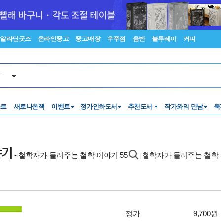
알라딘굿즈
온라인중고
중고매장
우주점
음반
블루레이
커피
서
스트
새로나온책
이벤트
정가인하도서
추천도서
작가와의 만남
북
야기
- 철학자가 들려주는 철학 이야기 55
철학자가 들려주는 철학 
|
정가
9,700원