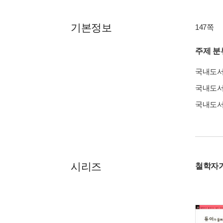
기본정보
147쪽
주제 분
국내도
국내도
국내도
시리즈
철학자가