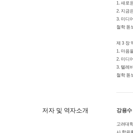
1. 새
2. 지금
3. 미
철학 돋
제 3 
1. 마음
2. 미
3. 텔레
철학 돋
저자 및 역자소개
강용수
고려대학
사 학위