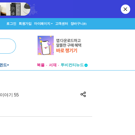
로그인
회원가입
마이페이지
고객센터
장바구니
(0)
펀드
북플
서재
투비컨티뉴드
창작플랫폼
투비컨티뉴드
이야기 55