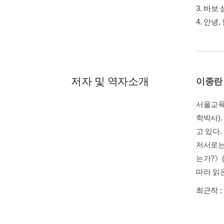
3. 바보
4. 안
저자 및 역자소개
이종란
서울교육
학박사)
고 있다.
저서로는
는가?》
따라 읽은
최근작 :