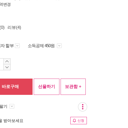
역변경
0)
리뷰(4)
자 할부
소득공제 450원
바로구매
선물하기
보관함 +
 팔기
림을 받아보세요
신청