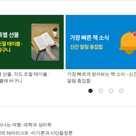
별 선물. 각도 조절 테이블 ·
가장 빠르게 받아보는 책 소식 - 신
빨래 바구니
알림 총집합
 떠나는 여행 -유학과 성리학
복궁의 테러리스트 -이기론과 사단칠정론