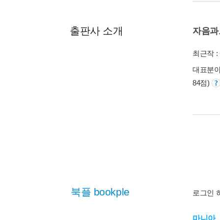
출판사 소개
자음과
최근작 :
대표분야 
84점)
북플 bookple
로그인 
마니아