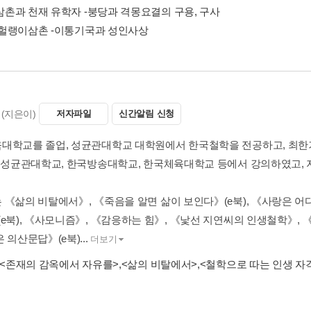
 삼촌과 천재 유학자 -붕당과 격몽요결의 구용, 구사
녕, 헐랭이삼촌 -이통기국과 성인사상
(지은이)
저자파일
신간알림 신청
대학교를 졸업, 성균관대학교 대학원에서 한국철학을 전공하고, 최한기(崔
. 성균관대학교, 한국방송대학교, 한국체육대학교 등에서 강의하였고, 
 《삶의 비탈에서》, 《죽음을 알면 삶이 보인다》(e북), 《사랑은 어
(e북), 《사모니즘》, 《감응하는 힘》, 《낯선 지연씨의 인생철학》,
 의산문답》(e북)...
더보기
<존재의 감옥에서 자유를>
,
<삶의 비탈에서>
,
<철학으로 따는 인생 자