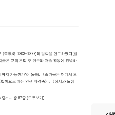
漢綺, 1803~1877)의 철학을 연구하였다(철
지금은 교직 은퇴 후 연구와 저술 활동에 전념하
디까지 가능한가?》(e북), 《즐거움은 어디서 오
 《철학으로 따는 인생 자격증》, 《정서와 느낌
격증>
… 총 87종
(모두보기)