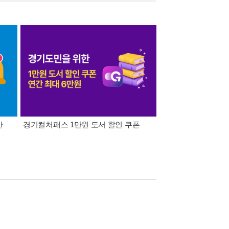
간
경기컬처패스 1만원 도서 할인 쿠폰
삼성카드가 쏜다! 알라