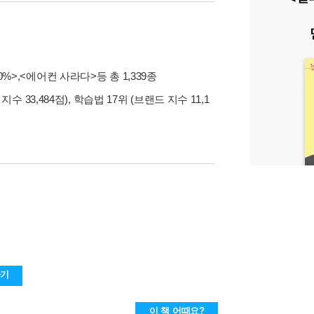
0%>
,
<에어컨 사라다>
등 총 1,339종
수 33,484점), 학습법 17위 (브랜드 지수 11,1
하기
이 책 어때요?