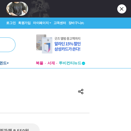
로그인
회원가입
마이페이지
고객센터
장바구니
(0)
투비컨티뉴드
펀드
북플
서재
창작플랫폼
투비컨티뉴드