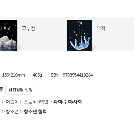
166*210mm
405g
ISBN : 9788954419284
류
신간알림 신청
서
>
어린이
>
초등5~6학년
>
과학/수학/사회
서
>
청소년
>
청소년 철학