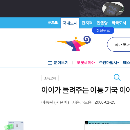
HOME
전자책
만권당
외국도서
국내도서
첫달무료
국내도
분야보기
오뒷세이아
추천마법사
베
소득공제
이이가 들려주는 이통 기국 이
이종란
(지은이)
자음과모음
2006-01-25