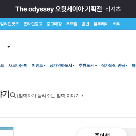
알라딘굿즈
온라인중고
중고매장
우주점
음반
블루레이
커피
서
스트
새로나온책
이벤트
정가인하도서
추천도서
작가와의 만남
북
야기
철학자가 들려주는 철학 이야기 7
|
종이책