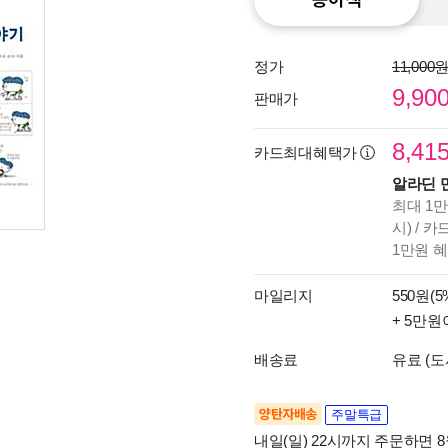
정가
11,000
9,90
판매가
8,41
카드최대혜택가
알라딘 
최대 1만
시) / 
1만원 
마일리지
550원(5
+ 5만원
배송료
유료 (도
양탄자배송
주말특급
내일(일) 22시까지 주문하면 8월