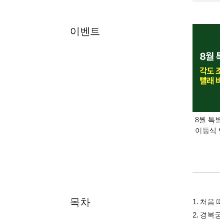
이벤트
8월 특
이동식 
목차
1. 처음
2. 경