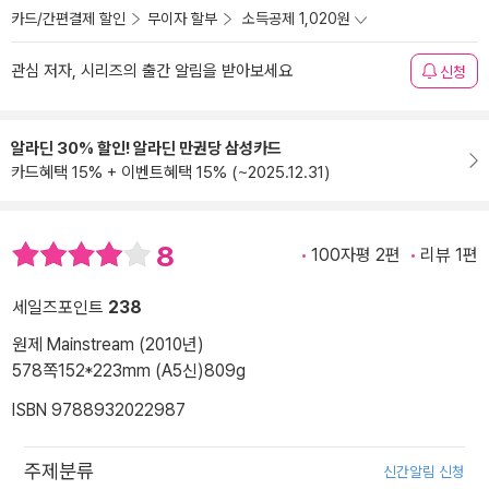
카드/간편결제 할인
무이자 할부
소득공제 1,020원
관심 저자, 시리즈의 출간 알림을 받아보세요
신청
알라딘 30% 할인! 알라딘 만권당 삼성카드
카드혜택 15% + 이벤트혜택 15% (~2025.12.31)
8
100자평 2편
리뷰 1편
세일즈포인트
238
원제 Mainstream (2010년)
578쪽
152*223mm (A5신)
809g
ISBN 9788932022987
주제분류
신간알림 신청