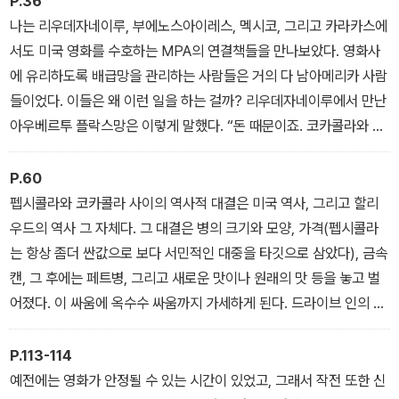
P.36
동, 혹은 (주류에 속하려는) 정치적 입장과도 연관된다. [……] ‘모든
나는 리우데자네이루, 부에노스아이레스, 멕시코, 그리고 카라카스에
사람의 문화’라는 의미에서 ‘메인스트림 문화’라는 표현은 엘리트주
서도 미국 영화를 수호하는 MPA의 연결책들을 만나보았다. 영화사
의적이지 않은 문화라는 긍정적인 의미와 상업적이고 규격화되어 있
에 유리하도록 배급망을 관리하는 사람들은 거의 다 남아메리카 사람
으며 단일화된 ‘시장 문화’라는 부정적인 의미를 함께 내포하고 있는
들이었다. 이들은 왜 이런 일을 하는 걸까? 리우데자네이루에서 만난
것일 수 있다. (프롤로그, p. 17)
아우베르투 플락스망은 이렇게 말했다. “돈 때문이죠. 코카콜라와 다
를 게 거의 없어요. 당신도 다녀봐서 알겠지만 아시아나 아프리카의
작은 마을에서도 시원한 콜라병을 볼 수 있잖아요? 지역별 영화 배급
P.60
자들은 대부분 미국인이 아니에요. 여기서 브라질 사람들이 미국 영
펩시콜라와 코카콜라 사이의 역사적 대결은 미국 역사, 그리고 할리
화 배급에 앞장서고 있는 건 이데올로기적 이유가 아니라 아주 단순
우드의 역사 그 자체다. 그 대결은 병의 크기와 모양, 가격(펩시콜라
하게 경제적 이득 때문이죠.” (제1장 잭 발렌티 혹은 할리우드의 로
는 항상 좀더 싼값으로 보다 서민적인 대중을 타깃으로 삼았다), 금속
비, p. 36)
캔, 그 후에는 페트병, 그리고 새로운 맛이나 원래의 맛 등을 놓고 벌
어졌다. 이 싸움에 옥수수 싸움까지 가세하게 된다. 드라이브 인의 사
장들은 이미 상습적으로 모튼이라는 소금가루를 팝콘에다가 뿌려왔
는데 이것은 갈증을 엄청나게 증가시키는 것이었고, 이에 따라 음료
P.113-114
의 소비는 더욱 촉진되었다. 멀티플렉스의 사장들은 여기서 그치지
예전에는 영화가 안정될 수 있는 시간이 있었고, 그래서 작전 또한 신