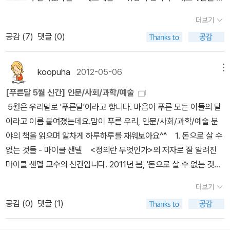
사회적 전통의 영향을 받는다.”는 곳에서 출발한다. 즉 개인의 인식과
학에 나타난 다양한 우울과 슬픔의 감정들을 매우 친절한 어조로 설
국가들은 상대주의에 입각해 노래를 하고 있다는 것이며 이의 완벽한
지털 문명이 모든 것을 바꿔놓은 이 시대에 세계 문화 산업은 어떤 방
행동을 결정하는 것은 순수한 지식이 아니라 사회적으로 구성되고 전
더보기
명해줌. 취향의 정치학은 많이들 아는 부르디외의 <구별짓기>에 근
예가 보아라는 것이다.
K-pop과는 달리 드라마는 양 극단에서 타
향으로 흘러갈 것인가? 미국은 계속 1위의 자리에 군림할 수 있을 것
수되어온 도식(표상)이며, 문화적 성향을 만들어 내고, 사회적 행위에
공감 (
7
)
댓글 (0)
거한 취향에 따른 계급의 정치학을 대중에게 알기쉽게 설명해줌. 현
국가로 침투하고 있다고 한다. 송병준 프로듀서와의 인터뷰에서 한국
인가? 날로 변화하고 복잡해지는 문화자본주의 시대를 총체적으로
일정한 코드를 형성한다는 것이다. 바로 이러한 도식의 사회적 기능
암사가 괜찮은 시리즈를 하나 낸 것 같음. <문화 혼종성> <
은 ‘대장금’이라는 한국 고유의 문화를 가진 드라마를 비롯해 ‘꽃보다
조망하고 향후 미래를 전망하고 싶다면, ‘모두를 즐겁게 하는 그 문화
을 통해서 계급적 질서가 재생산되고 있다는 데 주목한 비판 사상의
메인스트림> <불온한 산책자>문화 혼종성은 다문화 사회, 지구화로
남자’, ‘커피프린스 1호점’ 등과 같이 트렌디한 드라마까지 거의 모든
에 대한 탐문’이 그 첫걸음이다.
koopuha
2012-05-06
메뉴
걸작이다. 거리의 지혜와 비판이론 문화연구 분야의 가장 독창적인
인한 문화 혼합에 대한 이론적 틀을 다룸. 메인스트림도 문화 사회학
분야에서 강점을 가지고 있다고 한다. (이는 인도나 남미의 드라마와
책 중의 하나이다. 특히 시선을 끄는 것은 대중이 광고전문가들의 조
[푸른달 5월 신간] 인문/사회/과학/예술
계열 도서. <삶의 미학> <재즈> <변화하는 라틴아메리카
는 다른 점이다.)
미국과 다른 국가들의 메인스트림 전략을 비교한
작이나 지배권력의 수동적인 대상물이 아니라 능동적인 사회 문제의
5월은 우리말로 '푸른달'이라고 합니다. 마음이 푸른 모든 이들의 달
>나는 그냥 두꺼운책에 대한 괜한 욕망이 있어서 두꺼운책을 좋아함.
끝에 저자는 디지털 시대를 맞아 문화와 정보가 새로운 양식으로 변
제기자라고 하는 주장이다.천박함, 상업주의, 권력의 조작이 아니라
이라고 이름 붙여졌는데요.맘이 푸른 우리, 인문/사회/과학/예술 분
아 그리고 삶의미학인데 전혀 삶에 관한 소리 안나옴. <당
화할 것이지만 기존 메인스트림을 더욱 강화할 것이라는 전망을 내놓
대중의 일상 속에 강력한 진리가 담겨있으며, 누구보다 먼저 사회적
야의 책을 읽으며 알차게 하루하루를 채워보아요^^ 1. 돈으로 살 수
신의 계급 사다리는 안전합니까?> <군중행동> <거리의 지혜와 비
았다. 구글의 출현, 웹3.0과 같이 공유를 우선시하는 문화의 대중화,
모순과 선전을 재빨리 알아차리는 존재라는 것이다. 저자는 이것을
없는 것들 - 마이클 샌델 <정의란 무엇인가>의 저자로 잘 알려진
판이론> <헤게모니와 사회주의 전략> <서구 마르크스주
소셜 네트워크 서비스의 급격한 보급 등과 같은 변화가 기존 창작 산
‘토착이론’이라고 말하고 있다. 군중의 시대적 삶과 언어만큼 사회의
마이클 샌델 교수의 신간입니다. 2011년 봄, '돈으로 살 수 없는 것
의, 소련을 탐구하다> <사라짐에 대하여>사라짐에 대하여같은 경우
업에 많은 영향을 미치게 될 것이다. 하지만, 앞서 읽었던 마틴 린드스
현상을 말하는 힘은 없다는 것이다. 과연 문화를 통한 지배권력의 조
들'에 대해 책을 펴내겠다는 인터뷰 기사를 읽고 난 후부터 은근히 기
는 <소비의 사회>로 유명한 사회학자 장 보드리야르의 유작이라고
트롬의 ‘누가 내지갑을 조종하는가’와 마찬가지로 또래집단의 영향력
더보기
작이 아니라 대중이 권력을 지배하고 있다는 말처럼 들리는 이 주장
다려왔는데요. 드디어 나왔군요! 자본주의 사회에서는 '돈'이란 것이
함.잠깐 봤는데 뭔말인지.. 되게 얇은데 만원이나.. <아내의
이 강해지게 되어 오히려 메인스트림이 더욱 강화될 것이라는 의견이
공감 (
0
)
댓글 (1)
은 옳은 것일까? 은근히 비판력을 자극하는 저작이다. 메인 스트림
곧 '가치'가 되기에 우리는 때로 모든 것들을 '돈'으로 환산해서 생각하
역사> <히스토리아> <로마제국의 위기>모두 역사서인데 아내의 역
다. ‘대중은 흔히 같은 대중문화를 공유하기를 바라고 집단적으로 연
주류(主流), 즉 사회를 견인하는 중심적인 추세, 경향을 메인스트림
곤 하는데요. 그러한 시장논리의 도덕적 한계와 맹점을 알려주는 책
사 특히 재밌는것 같음. 히스토리아는 자잘한 것에 대한 짧은 역사를
대하기를 바란다’라는 저자의 말은 이러한 의견을 뒷받침하는 문장이