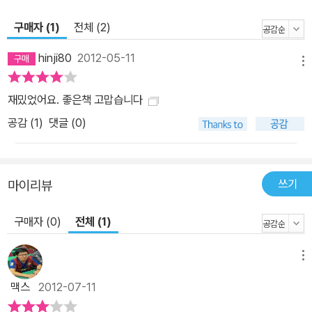
방대한 탐문의 결과 저자는 다음과 같은 것들을 그 요인으로 꼽는다.
구매자 (1)
전체 (2)
다양한 언어권과 문화권 출신의 이민자들, 대학에서 지원하는 연구,
매우 분산된 공적 재정 지원, 높이 평가되는 반문화, 문화 산업 내부의
hinji80
2012-05-11
메뉴
효율적 구조, 창의력과 문화적 다양성에 대한 열망 등. 물론 창작 산업
체들의 막강한 자본력도 빼놓을 수 없다. 이것들이야말로 미국의 창
재밌었어요. 좋은책 고맙습니다
작 산업과 예술, 엔터테인먼트가 전 세계적인 지배력을 확대해나가는
공감 (
1
)
댓글 (0)
것을 설명해주는 결정적 요소다. 제1부에서 문화 산업의 최강자 미국
을 해부한 저자는 제2부에서 그에 도전하는 또는 패배한 세계 여러
나라로 시선을 돌린다. 전 세계에 걸친 문화의 미국화는 이제 브라질,
쓰기
마이리뷰
중국, 인도, 한국, 아랍 등 떠오르는 나라들뿐 아니라 일본이나 유럽
같은 ‘늙은’ 나라의 경쟁과 저항에 부딪치고 있다. 이는 콘텐츠 산업의
구매자 (0)
전체 (1)
완전히 새로운 지정학이 서서히 그 모습을 드러내고 있는 현상이다.
‘메인스트림’에 대항하고자 했던 각종 ‘하위문화’와 ‘반문화’조차 이제
메뉴
는 그 안으로 포섭되고 있고, 문화의 다양성을 보장해주리라 믿었던
맥스
2012-07-11
디지털 시대의 개막과 콘텐츠의 탈물화는 예상과 달리 메인스트림을
오히려 강화했다. 여기에서 미국으로부터의 독립이라는 복잡한 문제,