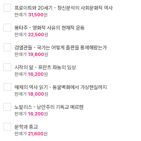
프로이트와 20세기 - 정신분석의 사회문화적 역사
판매가
31,500
원
몽타주 - 영화적 사유의 현재적 운동
판매가
22,500
원
검열관들 - 국가는 어떻게 출판을 통제해왔는가
판매가
19,800
원
시작의 앎 - 프란츠 파농의 임상
판매가
16,200
원
매체의 역사 읽기 - 동굴벽화에서 가상현실까지
판매가
18,000
원
노발리스 - 낭만주의 기독교 메르헨
판매가
16,200
원
문학과 종교
판매가
21,600
원