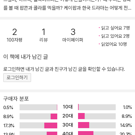
를 볼 때 팝콘과 콜라를 먹을까? 케이팝과 한국 드라마는 어떻게 전
세계에서 성공을 거둘 수 있었을까? 인터넷과 아이폰 등 첨단 기술의
발달은 세계 문화 산업의 향방을 어디로 끌고 갈까? 전 세계 문화와
읽고 싶어요 7명
2
1
3
미디어의 지정학 - “이제 문화의 세계대전이 선포되었다!” ‘이제는 문
읽고 있어요 2명
100자평
리뷰
마이페이퍼
화다!’ 새뮤얼 헌팅턴이 “문화가 중요하다”고 밝혔듯이, 조지프 나이
읽었어요 10명
가 ‘소프트 파워’의 중요성을 말했듯이 이제 문화는 가장 강력한 무기
이 책에 내가 남긴 글
중 하나가 되었다. 문학과지성사에서 ‘현대의 지성’ 시리즈로 출간된
『메인스트림mainstream』은 대중문화의 세계지도를 그리기 위해, 5
로그인하면 내가 남긴 글과 친구가 남긴 글을 확인할 수 있습니다.
년이 넘는 기간 동안 전 세계 방방곡곡을 누빈 저자의 땀의 결실이자
로그인하기
세계 문화 견문록이다. 이 책에 나오는 방대한 자료는 서울에서 베이
징까지, 이스탄불에서 뭄바이까지, 콩고 킨샤사에서 두바이까지, 프
구매자 분포
라하에서 보스턴까지 그야말로 다섯 대륙을 종횡무진하며 30개국 1
10대
1.0%
0.5%
50여 개 도시에서 만난 1,250명과 인터뷰한 결과물이다. 전례를 찾
20대
8.9%
8.9%
아보기 힘든 이러한 작업을 수행한 저자 프레데릭 마르텔은 프랑스의
30대
14.9%
17.3%
문화 비평가(저널리스트, 사회학자)로서, 미국의 대중문화가 전 세계
40대
곳곳에 파고들 수 있었던 이유를 낱낱이 추적하고, 세계의 다종다양
20.3%
13.9%