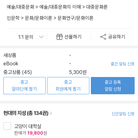
예술/대중문화
>
예술/대중문화의 이해
>
대중문화론
인문학
>
문화/문화이론
>
문화연구/문화이론
선물하기
공유하기
새상품
-
eBook
-
출간 알림 신청
중고상품 (45)
5,300원
중고
중고
중고 등록
알라딘에 팔기
회원에게 팔기
알림 신청
현대의 지성 (총 134권)
신간알림 신청
고양이 대학살
판매가
19,800
원