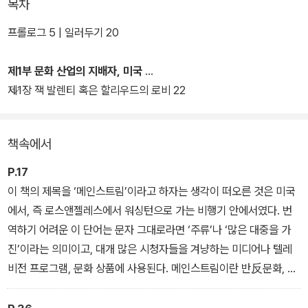
목차
전례를 찾아보기 힘든 이러한 작업을 수행한 저자 프레데릭 마르텔은
프롤로그 5 | 일러두기 20
프랑스의 문화 비평가(저널리스트, 사회학자)로서, 미국의 대중문화
가 전 세계 곳곳에 파고들 수 있었던 이유를 낱낱이 추적하고, 세계의
제1부 문화 산업의 지배자, 미국
다종다양한 문화가 미국 문화에 어떻게 저항하고 경쟁하고 있는지 탐
제1장 잭 발렌티 혹은 할리우드의 로비 22
문하며, 세계화와 문화자본주의, 인터넷 혁명 등으로 상징되는 이 시
대에 문화의 향방과 나아갈 길을 성찰한다.
책속에서
P.17
이 책의 제목을 ‘메인스트림’이라고 하자는 생각이 떠오른 것은 미국
에서, 즉 로스앤젤레스에서 워싱턴으로 가는 비행기 안에서였다. 번
역하기 어려운 이 단어는 문자 그대로라면 ‘주류’나 ‘많은 대중을 가
진’이라는 의미이고, 대개 많은 시청자들을 겨냥하는 미디어나 텔레
비전 프로그램, 문화 상품에 사용된다. 메인스트림이란 반反문화, 하
위문화, 니치 문화의 이면이다. 많은 경우 그것은 예술에 반대된다. 넓
은 의미에서 이 단어는 모든 사람을 매혹시키고자 하는 생각이나 운