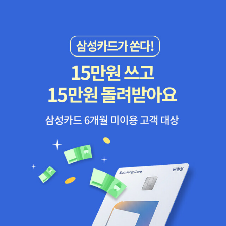
하다.
리는 것부터 대포, 로봇 달착륙 로켓, 컴퓨터와 같이 어마어마한 기계
의 발전까지 책 한권으로 읽을 수 있다니 기대가 됩니다. 이제 곧 여수
세계박람회가 열리는데, 그 정보와 함께 한국의 엑스포까지 살펴볼
수 있다니 꽤 흥미롭겠지요? 만약 내가 엑스포를 개최한다면, 또 엑
스포에 내 인생을 바쳐 만든 물건을 내놓는다면? 이런 기분좋은 상상
을 하며 한 장 한 장 넘기는 재미에 빠져볼까요. 4. 철학에게 미래
를 묻다 - 안광복 우리는 미래에 어떻게 살고 있을까요. 하루하루를
알차게 사는 것도 중요하지만, 그 하루가 미래에 어떤 모습으로 펼쳐
질지 궁금한 건 어쩔 수 없나봐요. 교사이자 철학자인 안광복 저자는
22가지 키워드를 잡아 그와 관련된 미래 예측서를 그렸습니다. '다이
어트의 미래', '예식의 미래', '근무 시간의 미래'와 같이 구체적인 생활
의 미래부터 '돈', '종교', '음식', '자유'처럼 근본적인 물음까지 다양한
미래를 엿볼 수 있네요. 예측은 항상 달라질 수도 있지만, 약간의 힌트
를 얻음으로써 우리 인생과 사회를 바른 방향으로 설계하는데 도움이
되리라 믿습니다. 일상과는 멀게만 느껴지는 '철학'을 우리 생활 속으
로 옮겨 온 저자의 지혜에 흠뻑 빠져봐야겠습니다. 5. 현실, 그 가