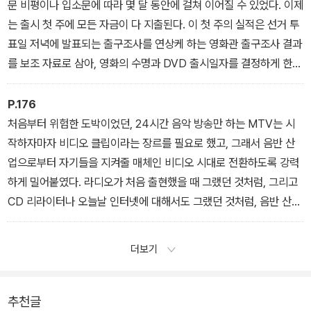
않았다. [……] 이 대결은 펩시 다이어트와 다이어트 코크(유럽에서는
문 비평이나 입소문에 따라 몇 달 동안에 걸쳐 이어질 수 있었다. 이제
코크라이트)를 놓고 식이요법의 현장에서도 이루어졌다. 이럴 때마다
는 출시 첫 주에 모든 자금이 다 지출된다. 이 첫 주의 실적은 선거 투
어느 한쪽 편인 극장들 또한 마케팅 차원에서 합세해 싸웠다. 머지않
표일 저녁에 발표되는 출구조사를 연상케 하는 영화관 출구조사 결과
아 할리우드의 스타들을 동원하는 차례가 온다. (제2장 멀티플렉스,
를 보조 자료로 삼아, 영화의 수명과 DVD 출시일자를 결정하게 한
p. 60)
다. 할리우드식 기계가 성공을 거둔 것은 돈 많은 영화사들 덕분만이
아니다. 그것은 또한 표적으로 삼은 관객에 따라 갖가지 수단을 지속
P.176
적으로 적절히 써먹을 줄 아는 능력을 갖춘, 전문적이고도 복잡한 시
처음부터 위험한 도박이었던, 24시간 음악 방송만 하는 MTV는 시
스템 덕분이기도 하다. 공급과 수요는 끊임없이 상호 적응한다. 마케
작하자마자 비디오 클립이라는 장르를 필요로 했고, 그래서 음반 산
팅이 메인스트림 제작의 중심에 있는 것이다. (제4장 뉴 할리우드, p.
업으로부터 자기들을 지켜줄 매체인 비디오 시대로 전환하도록 강력
113~14)
하게 밀어붙였다. 라디오가 처음 출현했을 때 그랬던 것처럼, 그리고
CD 리라이터나 오늘날 인터넷에 대해서도 그랬던 것처럼, 음반 산업
계는 처음에는 비디오 클립을 만들기를 거부했다가 그 경제적 모델에
대해 다시 검토해보고 나서야 이를 수용했다. 1981년 MTV가 처음
더보기
방송한 비디오 클립은 예언적이게도 버글스의 「비디오가 라디오 스타
를 죽였다Video Killed the Radio Star」였다. (제6장 팝 음악의 발
명, p. 176)
추천글