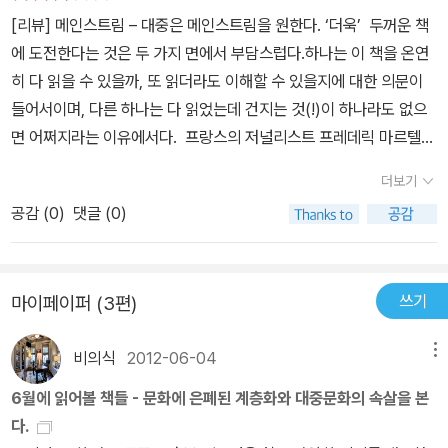
[리뷰] 메인스트림 – 대중은 메인스트림을 원한다. ‘더욱’
두꺼운 책
미국식 모델에 대한 매혹과 반감, 지역적 정체성의 고수와 세계적 성
에 도전한다는 것은 두 가지 면에서 부담스럽다.하나는 이 책을 온연
공 추구 사이의 갈등 등을 발견할 수 있다. 지배적 국가와 피지배적 국
히 다 읽을 수 있을까, 또 읽더라도 이해할 수 있을지에 대한 의문이
가 사이의 심화되는 불평등도 드러난다. 저자는 할리우드만이 아니라
들어서이며, 다른 하나는 다 읽었는데 건지는 것(!)이 하나라도 없으
발리우드와 날리우드를 찾아가고, 멀티플렉스라는 새로운 현상을 분
면 어쩌지라는 이유에서다.
프랑스의 저널리스트 프레데릭 마르텔이
석하기 위해 미국의 교외와 외곽도시에 갔다가 영화관이라고는 거의
쓴 메인스트림은 저자가 5년 동안 엔터테인먼트 산업의 흐름과 그 근
없는 사하라 이남 아프리카로 가며, ‘라티노’ 문화를 알아보고자 부에
더보기
간을 찾아 인터뷰한 결과물이다. 따라서 영화, 음악, 드라마 등 소위
노스아이레스로, 이스라엘의 미국화를 이해하기 위해 텔아비브로도
공감 (
0
)
댓글 (0)
‘콘텐트’산업의 주류가 어떻게 형성되었으며 왜 그러한 방향으로 흘
날아간다. 검열로 상징되는 문화 산업과 정치의 관계를 탐문하고자
러갈 수밖에 없는지에 대해 저자의 생각을 엿볼 수 있는 글이다.
엔
중국과 아랍의 여러 나라로, 경제와 문화 산업의 관계를 추적하기 위
터테인먼트 산업의 역사만큼이나 두꺼운 이 책은 크게 2부로 구성되
해 인도와 사우디아라비아의 억만장자들을 만나러 간다. 저자의 발품
쓰기
마이페이퍼 (3편)
어있다. 첫 번째는 전 세계 엔터테인먼트를 주도하고 있는 미국에 대
에는 물론 한국도 포함되어 있다. 케이팝과 한류 드라마가 어떻게 해
한 이야기이다. 미국의 엔터테인먼트 산업 각각의 형성과정과 더불어
서 하나의 ‘현상’으로 부각될 수 있었는지 ‘글로컬라이제이션Glocali
비의식
2012-06-04
메뉴
이를 주도했던 이들에 대한 인터뷰를 통해 그 전략과 비결, 앞으로의
zation’이라는 개념을 적용해 명쾌하게 분석한다. 이 책이 선사하는
방향 등을 예측하는 것을 주 내용으로 하고 있다.
이 중에서 흥미로
방대하지만 압축적인 정보와 분석을 통해 우리는 전 세계 메인스트림
6월에 읽어볼 책들 - 문화에 은폐된 계층화와 대중문화의 속살을 본
운 것은 전통적인 엔터테인먼트 산업이 시대의 흐름에 어떻게 변화해
문화의 현장을 생생하게 들여다볼 수 있으며, 모두가 모두에 맞서 싸
다.
왔는지에 대해서였다. 특히, 최근 10여년 동안 급격히 변화하고 있는
우는 이 치열한 현장에서 ‘도전자’들이 각기 어떤 전략을 택하고 있는