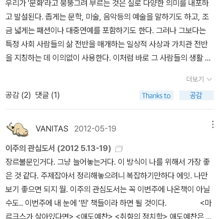
우리가 '문화'라고 뭉뚱그려 부르는 것은 실로 다양한 의미를 내포하
인터넷(을 넘은 모바일 환경)을 이들이 한결같이 부정적으로 보고 있
지, 그 명암은 무엇인지 파악할 수 있다. 한마디로 대중문화의 역사와
고 발설된다. 좁게는 문학, 미술, 음악등의 예술을 말하기도 하고, 조
다는 사실이 인상 깊었다. 과거의 권력자들에게 모두에게 가능성을
현재, 그리고 미래의 향방까지 대중문화의 모든 것이 이 책에 오롯이
금 넓게는 패션이나 대중연예를 포함하기도 한다. 그러나 그보다는
열어주며 또한 이 때문에 자신들의 영향력이 줄어들고 있다는 것은
담겨 있다. 문화자본주의 시대의 작동 방식을 꿰뚫어 분석한 대중문
특정 사회 사람들의 삶 전반을 매개하는 일상적 사상과 가치관 전반
분명 두려운 일일 것이다. 특히 그 무엇보다 거대 자본이 투입되는 영
화의 모든 것! 무엇보다 이 책은 재미있다. 알자지라의 사무실은 어떻
을 지칭하는 데 이의없이 사용한다. 이처럼 바로 그 사람들의 생활 양
화 산업에게 ‘고작’ 풋내기 학생들이 만들었던 영화 ‘블래어 윗치’의
게 생겼을까? 라틴아메리카의 드라마 제작 현장은 한국과 어떻게 다
식의 모든 부분에 영향을 미치기에 문화는 더 없이 민감한 언어가 된
더보기
대성공은 산업의 근간 자체를 뒤흔들 수도 있는 일이었다. (물론, 그
를까? 할리우드 영화가 만들어지는 과정은 어떠할까? 평소 접하기
다. 그래서 공기처럼 흡입되는 이 문화는 조금만 경계를 소홀히 하면
학생들은 거대 자본의 세계로 편입되었지만)
2부에서는 문화의 세
공감 (
2
)
댓글 (1)
힘든 문화 산업의 진실을 속속들이 파헤쳐 보여주는 이 책은 독자들
사람들에게 독소가 되어 삶을 피폐화시킬 수 있다. 문화를 알아야 하
계대전이라는 타이틀 아래, 미국 바깥의 세계에 대해 이야기하고 있
의 호기심을 자극한다. 한손에는 현장에서 직접 수집한 어마어마한
는 이유는 그래서 그 어느 때보다 지금이 정당하다 할 수 있지 않을
다. 유럽과 중동, 그리고 아시아의 콘텐츠 흐름과 미국과의 차이점 등
양의 탐문 결과와 자료를, 다른 손에는 날카로운 통찰력과 깊이 있는
까? 문화자본, 대중문화, 주류문화라는 화두를 지닌 다음의 책들은
VANITAS
2012-05-19
메뉴
을 논하고 있는데, 이 중 우리가 흥미를 가지만할 부분은 역시 한류에
비판 정신을 무기 삼아, 저자 특유의 맛깔 나는 프랑스식 유머를 잘 배
이러한 까닭을 성찰하는데 훌륭한 안내가 되어줄 것 같다. 취향의 정
이주의 관심도서 (2012 5.13-19)
관한 부분이다.
저자는 한류, 그 중에서도 K-Pop에 대한 취재를 위
합한 『메인스트림』에서는 긴 분량인데도 단숨에 읽어내려 갈 수 있는
치학 이 책은 부르디외가 말하는 아비투스(habitus), 문화자본, 계
장르불문인거다. 그냥 늘어놓는거다. 이 방식이 나를 위해서 가장 좋
해 SM엔터테인먼트의 이수만 사장을 인터뷰하였다. 저자가 느낀 한
완결된 서사가 빛을 발한다. 자칫 산만해질 수 있었을 이야기를 인물
급적 에토스 등에 핵심개념에 접근하는 사상적, 언어적 개념에 대한
은 것 같다. 주제잡아서 정리해놓으려니 복잡하기만하다 에잇. 나만
류의 비결은 한국가수가 일본에서는 일본어로, 중국에서는 중국어로
소개에서 시스템 구조 비평으로, 충실한 현장 묘사에서 그 모순을 유
전반적인 배경지식의 이해를 지원하며, 또한 그의 명저 『구별 짓기』
보기 좋으면 되지 뭘. 이주의 관심도서는 꼭 이번주에 나온책이 아닐
노래하는 적응성이었다. 미국의 팝가수는 인사말은 한국어로 할 수도
쾌하게 꼬집는 것으로, 구체적인 것에서 추상적인 것으로, 미시적인
의 해설서라 할 수 있다. 부르디외의 사상은“인간의 행동은 엄격한 합
수도.. 이번주에 내 눈에 '띈' 책들이라 하면 될 것이다. <마
있지만, 한국어로 노래를 부르지 않는다. 문화적 우월주의라고 해야
것에서 거시적인 시각으로 종횡무진하며 지금 이 시대 대중문화의 모
리성과 계산을 근거로 행해지기 보다는 일정한 기억과 습관 그리고
르크스가 살아있다면> <애도예찬> <취향의 정치학> 애도예찬은 문
하나...미국이 이러한 개념을 가지고 있다면 한국을 비롯한 아시아의
든 것을 꿰뚫어본다. 하드 파워에서 소프트 파워로 전환한 이 시대, 디