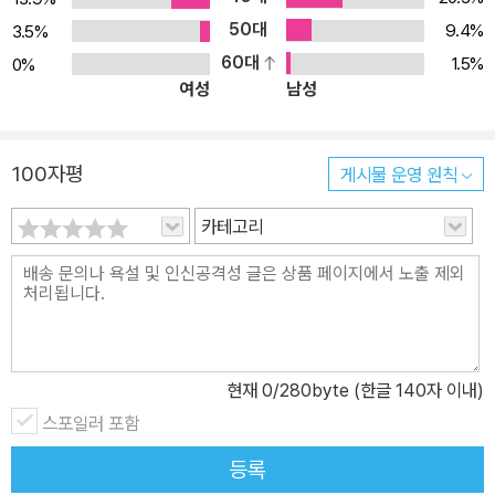
한 문화가 미국 문화에 어떻게 저항하고 경쟁하고 있는지 탐문하며,
50대
9.4%
3.5%
세계화와 문화자본주의, 인터넷 혁명 등으로 상징되는 이 시대에 문
60대
1.5%
0%
여성
남성
화의 향방과 나아갈 길을 성찰한다. 이 책에서 생생히 그려 보여주는
전 세계 메인스트림 문화와 미디어의 지정학은 가히 ‘문화의 세계대
전’이라 할 만한 현상이다. 그리고 그 전쟁은 이미 시작되었다! (문학
100자평
게시물 운영 원칙
과지성사 刊) 미국 vs 세계! 이젠 대중문화로 겨룬다 많은 시청자를
겨냥하는 미디어나 문화 상품을 가리키는 ‘메인스트림 문화’라는 표
카테고리
현은 엘리트주의적이지 않은 문화라는 긍정적인 의미와 상업적이고
규격화된 ‘시장 문화’라는 부정적인 의미를 함께 갖는다. 이러한 메인
스트림 문화 산업의 독보적인 선두주자는 분명 미국이다. 미국은 끊
임없이 적응, 변화, 발전 중이며, 문화 분야의 수출 역시 매년 10퍼센
트씩 신장하고 있다. ‘반미’를 외치며 싸우는 중국이나 여러 아랍 국가
현재
0
/280byte (한글 140자 이내)
들조차 미국식 모델을 ‘모방’하면서 싸운다. 이러한 미국의 문화적 헤
스포일러 포함
게모니는 어떻게 설명할 수 있을까? 저자는 이에 대한 답을 찾기 위
해 영화감독, 사업가, 정부 관료, 배우, 아나운서, 에이전트, 로비스트,
등록
기자, 문화 비평가, 교수 등 수많은 사람들을 찾아가 질문을 던진다.