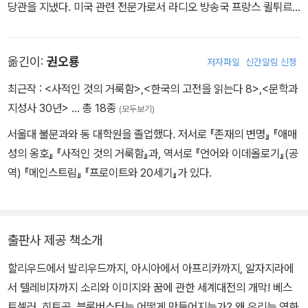
당관을 지냈다. 미국 관련 전문가로서 라디오 방송국 프랑스 퀼튀르
에서 매주 일요일 저녁에 방송되는 미디어 및 창작 산업 관련 프로그
램 ‘소프트파워’를 진행하고 있으며, 프랑스 앵포의 논평 코너를 담당
옮긴이:
권오룡
저자파일
신간알림 신청
하고 있다. 또한 2007년 이후로는 책 리뷰 사이트 nonfiction.fr을
운영하고 있다. 대중문화의 세계화를 다룬 베스트셀러 『메인스트림
최근작 :
<사적인 것의 거룩함>
,
<한국의 고전을 읽는다 8>
,
<문학과
Mainstream』은 전 세계 20개 언어로 번역·출간되는 등 크게 주목
지성사 30년>
… 총 18종
(모두보기)
받았고 『스마트Smart』 또한 고정관념을 뒤흔드는 디지털 문명에 대
서울대 불문과와 동 대학원을 졸업했다. 저서로 『존재의 변명』 『애매
한 보고서로서 호평을 받았다. 이번 책 『우리는 게이입니다』는 프랑
성의 옹호』 『사적인 것의 거룩함』과, 역서로 『언어와 이데올로기』(공
스에서 다큐멘터리로 각색해 방송되었으며, 20여 개국 언어로 번역
역) 『메인스트림』 『프로이트와 20세기』가 있다.
되었다. 이외에도 『68혁명 이후 프랑스의 동성연애』 『극장』 『미국
문화에 관하여』 등을 펴냈다.
출판사 제공 책소개
할리우드에서 발리우드까지, 아시아에서 아프리카까지, 알자지라에
서 텔레비자까지 소리와 이미지와 꿈에 관한 세계대전의 개막! 베스
트셀러, 히트곡, 블록버스터는 어떻게 만들어지는가? 왜 우리는 영화