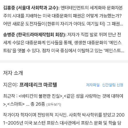
김홍중 (서울대 사회학과 교수):
엔터테인먼트의 세계화와 문화자본
주의 시대를 지배하는 미국 대중문화의 패권은 어떻게 가능했는가?
어떤 새로운 도전자들이(한류의 자리가 아마도 여기일 터) 그 패권을
향해 쇄도하고 있는가? 저자는 이 질문들에 대한 해답을 얻기 위해 3
송병준 (한국드라마제작협회 회장):
저자가 직접 발로 뛰며 만난 전
0개국 150개 도시를 직접 방문해 1,250명과 인터뷰한다. 그 결과 문
세계 수많은 대중문화계 인사들을 통해, 생생한 대중문화의 ‘메인스
화적 메인스트림의 지정학을 보여주는 이 방대한 지도를 우리에게 선
트림’을 엿볼 수 있다. 점차 미국 중심에서 이탈하고 있는 ‘메인스트
사해주었다. 문화 연구의 한 가능성을 보여주는 역작이다.
림’의 흐름을 짚어낸다는 점, 그리고 그 변화의 한가운데 있는 대한민
국 대중문화의 현주소를 만날 수 있다는 점에서 한국 독자들의 흥미
저자 소개
를 끌 것으로 보인다. 무엇보다 트렌드가 중요한 대중문화계에서 이
토록 ‘지금 현재’에 충실한 저작을 만나는 것은 큰 행운이다.
지은이:
프레데리크 마르텔
저자파일
신간알림 신청
최근작 :
<바티칸의 불편한 진실>
,
<같은 성을 사랑하는 것에 대하여
>
,
<스마트>
… 총 26종
(모두보기)
작가이자 학자이며 전방위적 지식인. 사회학 박사학위를 받았고 200
1~2005년 미국 보스턴 프랑스 대사관에서 프랑스 문화 및 학술 담