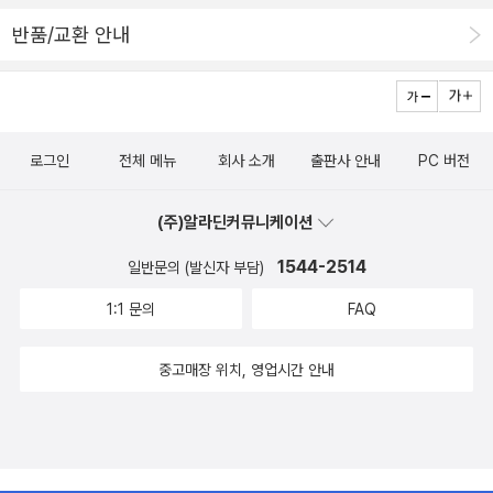
(main stream)이라고 할 것이다. 달리 표현하면 반(反)문화, 하위
입니다. 자, 이제 이 책을 읽고 스스로에게 질문해봐야 겠습니다. 우리
기술하는데 교양쌓기 좋은 책이고 로마제국의 위기는 한길그레이트
다. 나 역시 저자의 의견에 동의하며 세상의 변화가 우리에게 어떻게
반품/교환 안내
문화, 니치 문화의 이면이라 할 수 있다. 그렇다면 메인스트림 문화라
는 지금 제대로 된 가치로 세상을 바라보며 살고있을까요? 2. 메
북스 시리즈 최신판이라 추가해둠.
영향을 미칠지 더욱 기대가 된다.
는 대중적인, 즉 “엘리트주의적이지 않은 문화라는 긍정적 의미와 상
인 스트림 - 프레데릭 마르텔 그야말로 땀과 결실의 산물인 책입니
업적이고 규격화되어 있으며 단일화된‘시장 문화’라는 부정적인 의미
다. 5년이 넘는 기간 동안 30개국 150여 개 도시에서 만난 1,250명
를 함께 지니고 있다는 말”이 된다. 결국 이것은 예술과는 대척점에
과 인터뷰한 결과를 잘 엮어낸 대중문화 견문록인데요. 구슬이 서말
있음을 의미할 수 도 있다. 모든 사람을 매혹시키고자 하는 생각이나
로그인
전체 메뉴
회사 소개
출판사 안내
PC 버전
이라도 꿰어야 보배라는데, 프랑스의 문화비평가인 저자가 어떻게 세
운동, 그리고 주류에 속하게 하려는 정치적 입장과도 관련된다. 메인
계문화의 지도를 그렸는지 눈을 크게 뜨고 살펴봅시다. 주요 내용은
스트림이란 어떤 역할을 하고 있는 것일까? 긍정해야 하는 것인가?
(주)알라딘커뮤니케이션
미국의 문화가 세계 속에 파고들수 있었던 이유를 낱낱이 추적하고,
아니면 비판적으로 보아야 하는 것인가? 한국사회는 한류(韓流)라
또 계의 다종다양한 문화가 미국 문화에 어떻게 저항하고 경쟁하고
1544-2514
일반문의 (발신자 부담)
하여 세계 속에 자신들의 대중문화를 확산시키는 데 어떤 단순한 논
있는지 탐문하며, 세계화와 문화자본주의, 인터넷 혁명 등으로 상징
1:1 문의
FAQ
리적 관점만을 가지고 있는 것 같다. 경제적 효율, 즉 경제적 이익과
되는 이 시대에 문화의 향방과 나아갈 길을 성찰하네요. 헉헉^^;; 이에
문화적 헤게모니의 쟁취를 통한 국가적 위상의 제고와 같은 것. 메인
더불어 우리 한류도 그냥 한번 번쩍하는 것이 아니라 어떤 스트림을
중고매장 위치, 영업시간 안내
스트림을 장악하는 것이 이처럼 이롭기만 한 것일까? 혐한(嫌韓)이
만들어내야 할지 생각해보아요~ 3. 상상력의 전시장 엑스포 - 오
라는 반대 논리에 부착, 누증되는 영향, 그 부정에도 눈을 돌려야 하지
룡 우와, 엑스포의 역사가 160년이랍니다! 어쩌면 지금 우리가 누리
않을까? 세계 대중문화의 속살을 조사하기 위해 5년간의 발품으로
는 모든 것들이 엑스포의 누적이라고 할 정도로 굉장한 것들이 많네
낳은 이 문화비평의 결실이 어떤 메시지를 보내고 있는지 자못 궁금
요. 텔레비전, 놀이공원, 솜사탕처럼 떠올리기만해도 가슴이 두근거