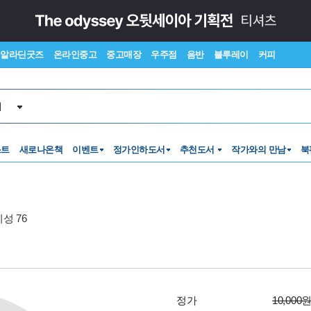
알라딘굿즈
온라인중고
중고매장
우주점
음반
블루레이
커피
서
스트
새로나온책
이벤트
정가인하도서
추천도서
작가와의 만남
북
성 76
정가
10,000