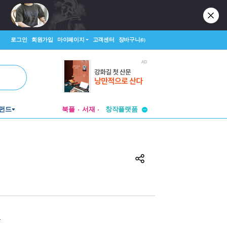
로그인
회원가입
마이페이지
고객센터
장바구니
(0)
투비컨티뉴드
펀드
북플
서재
창작플랫폼
투비컨티뉴드
원