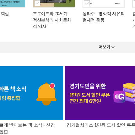
대학살
프로이트와 20세기
-
몽타주
- 영화적 사유의
정신분석의 사회문화
현재적 운동
적 역사
더보기
르게 받아보는 책 소식 - 신간
경기컬처패스 1만원 도서 할인 쿠
총집합