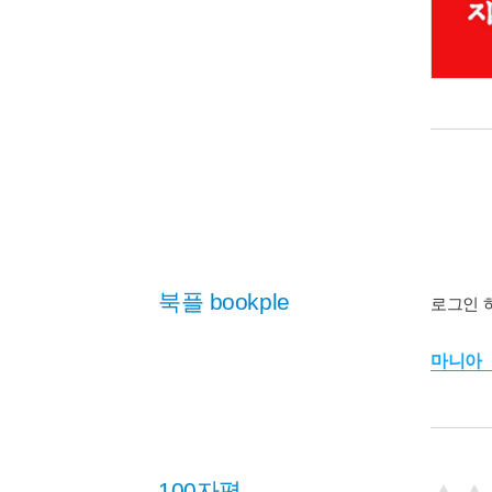
북플 bookple
로그인 
마니아
100자평