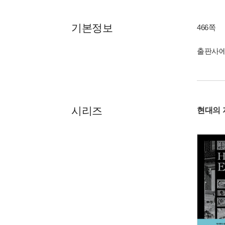
기본정보
466쪽
출판사에
시리즈
현대의 