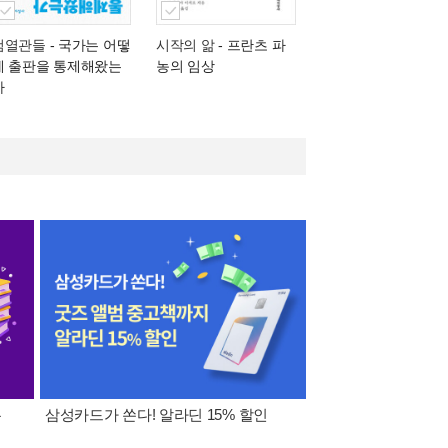
검열관들
- 국가는 어떻
시작의 앎
- 프란츠 파
게 출판을 통제해왔는
농의 임상
가
폰
삼성카드가 쏜다! 알라딘 15% 할인
이 달의 적립금 혜택