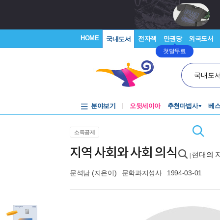
HOME
전자책
만권당
외국도서
국내도서
첫달무료
국내도
분야보기
오뒷세이아
추천마법사
베
소득공제
지역 사회와 사회 의식
현대의 지
|
문석남
(지은이)
문학과지성사
1994-03-01