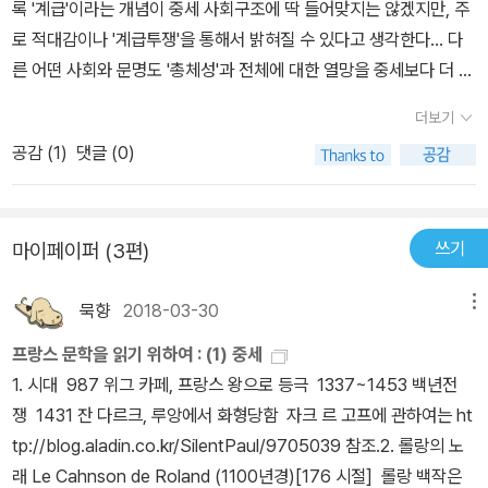
록 '계급'이라는 개념이 중세 사회구조에 딱 들어맞지는 않겠지만, 주
로 적대감이나 '계급투쟁'을 통해서 밝혀질 수 있다고 생각한다... 다
른 어떤 사회와 문명도 '총체성'과 전체에 대한 열망을 중세보다 더 강
하게 가져본 적은 아마도 없을 것이다. 중세는 가장 좋은 의미에서
더보기
건 가장 나쁜 의미에서건 '전체주의'적이었다. 중세의 통일성을 인식
공감 (
1
)
댓글 (0)
하는 것, 그것은 바로 중세에 그 자체의 '총체성'을 되돌려주는 일
이 될 것이다."- [서양중세문명], <프롤로그>, 자크 르고프, 1984.15
세기 동로마 비잔틴 제국이 오스만 투르크의 술탄에 의해 멸망했
쓰기
마이페이퍼 (3편)
을 때, 콘스탄티노플을 탈주한 문명이 서유럽에 대거 유입되면서 '르
네상스'가 본격적으로 시작되었다.단순한 '고대'의 부활이라기 보다
묵향
2018-03-30
메뉴
는 새로운 '인문주의'로서 '근대성'을 열고자 했던 이 근대인들은 새로
운 시대와 대비되는 어두운 터널과 같은 한 시대를 구분해 냈다.이 암
프랑스 문학을 읽기 위하여 : (1) 중세
흑의 시대가 바로 '중세'다.프랑스 역사학자이자 '사회사' 중심의 역사
1. 시대 987 위그 카페, 프랑스 왕으로 등극 1337~1453 백년전
관의 계보를 잇는 '아날학파' 학자인 자크 르고프(Jacques Le Gof
쟁 1431 잔 다르크, 루앙에서 화형당함 자크 르 고프에 관하여는 ht
f : 1924~2014)는 [서양중세문명](1964~1984)에서 '중세'는 근
tp://blog.aladin.co.kr/SilentPaul/9705039 참조.2. 롤랑의 노
대 르네상스인들이 만들어낸 구분법 속에서 '어두운 터널' 같이 묘사
래 Le Cahnson de Roland (1100년경)[176 시절] 롤랑 백작은