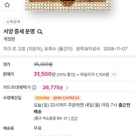
소득공제
서양 중세 문명
개정판
자크 르 고프
(지은이),
유희수
(옮긴이)
문학과지성사
2008-11-07
정가
35,000원
31,500
판매가
원
(10% 할인) +
마일리지 1,750원
26,775
카드최대혜택가
원
수령예상일
양탄자배송
썬데이 EXPRESS
오늘(일) 22시까지 주문하면 내일(월) 아침 7시
출근전
배송
(중구 서소문로 89-31 )
변경
배송료
무료