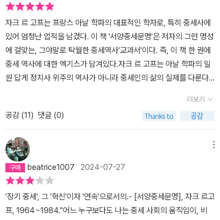
자크 르 고프는 프랑스 아날 학파의 대표적인 학자로, 특히 중세사에
있어 엄청난 업적을 남겼다. 이 책 '서양중세문명'은 저자의 그런 명성
에 걸맞는, 그야말로 탁월한 중세역사'교과서'이다. 즉, 이 책 한 권에
중세 역사에 대한 엑기스가 담겨있다.자크 르 고프는 아날 학파의 일
원 답게 정치사 위주의 역사가 아니라 중세인의 삶의 실제를 다룬다.
저자는 특히 10세기부터 13세기까지를 중세의 대표적인 시기로 상정
더보기
하고, 중세인의 삶에 대한 방대한 자료를 체계적으로 정리하여 이 책
공감 (
11
)
댓글 (0)
에 복원해놓고 있다.하지만 중요한 것은 이 책은 '교과서!!'라는 거다.
방대하고 체계적이되 이야기적 요소는 그다지 없다ㅡㅡ;;; 물론 과거
랑케 학파의 건조한 논문은 아니지만, 그래서 중세인의 삶을 생동감
메뉴
있게 적긴 했지만, 그렇다고 문화사 쪽에서의 흥미로운 이야기 위주
beatrice1007
2024-07-27
의 서술은 아니다. 한 마디로 '중세학교과서'라는 타이틀이 딱 맞은
책.
'장기 중세', 그 '혁신'이자 '연속'으로서의.- [서양중세문명], 자크 르고
프, 1964~1984."어느 누구보다도 나는 중세 사회의 움직임이, 비