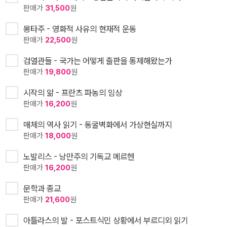
판매가
31,500
원
몽타주 - 영화적 사유의 현재적 운동
판매가
22,500
원
검열관들 - 국가는 어떻게 출판을 통제해왔는가
판매가
19,800
원
시작의 앎 - 프란츠 파농의 임상
판매가
16,200
원
매체의 역사 읽기 - 동굴벽화에서 가상현실까지
판매가
18,000
원
노발리스 - 낭만주의 기독교 메르헨
판매가
16,200
원
문학과 종교
판매가
21,600
원
아틀라스의 발 - 포스트식민 상황에서 부르디외 읽기