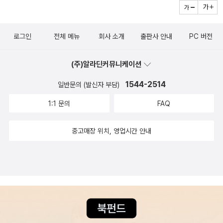
기)>, 자크 르고프, 1964.이러한 '연속'의 '장기 중세' 관점에서 저자
71) 제2장 어거스틴 7. Peter Brown , Augustine of Hippo : A
는 <1부. 중세사의 전개>를 통해 5~10세기 게르만족 사회의 정
Biography(<어거스틴 : 생애와 사상>으로 번역출간) 예술과 역사
착 및 재편과 11~15세기 기독교 세계의 형성 및 위기를 사회구성체
로그인
전체 메뉴
회사 소개
출판사 안내
PC 버전
속의 예수 8. Gabriele Finaldi(ed.), The Image of Christ 9. Jar
의 물적토대(하부구조)로부터 살펴본다. 중세 계급관계의 기초인 토
oslav Pelikan, Jesus Through the Centuries : His Place in t
지소유관계와 봉건적 봉신계약, 상부구조로서 주요한 지배 이데올로
(주)알라딘커뮤니케이션
he History of Culture(<예수의 역사 2000년>으로 번역출간) 기
기로서의 기독교 사상의 물적 토대를 우선 배경으로 고려하는 중
독교문화 10. Geoffrey Barraclough (ed.), The Christian Worl
1544-2514
일반문의 (발신자 부담)
세 '사회사'의 역사관이다.이어지는 <2부. 중세 문명>에서는 상부구
d : A Social and Cultural History 기독교 예배 11. James F. Whi
조인 사상적 문명을 여러가지로 서술하는데, 고대 로마의 광활하
1:1 문의
FAQ
te, A Brief History of Christian Worship 제3장 기독교와 제국 1
고 열린 군사교역도로가 막힌 채 숲과 덤불 속에 갇혀 각각 고립된 중
2. Ramsey MacMullen, Christianizing the Roman Empire (Y
세의 성채들과 농촌, 도시의 발전이라는 '공간'과 신에 의해 시작과 끝
중고매장 위치, 영업시간 안내
ale, 1984) 기독교왕국의 성장 13. Judith Herrin, The Formatio
이 정해진 중세의 '비관'적 '시간' 관념, 이에 따른 '종말론'과 공동
n of Christendom14. Peter Brown, The Rise of Western Chr
체 및 조합이나 코뮌 등의 집단주의적 삶이 지배한 중세의 '망탈리테
istendom : Triumph and Diversity AD200-1000(<기독교 세계
(사고방식)' 등을 두루 고찰한다.[서양중세문명]이라는 야심찬 제목
의 등장>으로 번역출간) 중세 기독교 15. R. W.Southern, Wester
이 말해주듯, 유럽에 국한되기는 했지만 '장기 중세'라는 레테르에 걸
n Society and the Church in the Middle Ages(펭귄 교회사 시
맞게 고대와 근대까지 '연속'으로 아우르는 중세의 모든 것을 망라하
리즈 중 중세편으로 <중세교회사>로 번역출간) 16. Jacques Le G
고자 하는 역사학자 자크 르고프의 학문적 의지가 돋보인다."신의 시
off, Medieval Civilization 400-1500(<서양중세문명>으로 번역