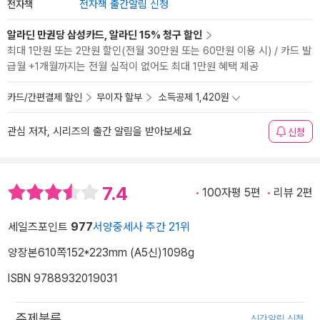
전자책
전자책 출간알림 신청
알라딘 만권당 삼성카드, 알라딘 15% 청구 할인
최대 1만원 또는 2만원 할인(전월 30만원 또는 60만원 이용 시) / 카드 발
급월 +1개월까지는 전월 실적이 없어도 최대 1만원 혜택 제공
카드/간편결제 할인
무이자 할부
소득공제 1,420원
관심 저자, 시리즈의 출간 알림을 받아보세요
신청
7.4
100자평 5편
리뷰 2편
세일즈포인트
977
서양중세사 주간 21위
양장본
610쪽
152*223mm (A5신)
1098g
ISBN 9788932019031
주제분류
신간알림 신청