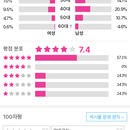
30대
14.1%
7.0%
담, 전설을 넘나드는 생생한 이야기들을 펼쳐 보임으로써 서양 중세
40대
20.9%
9.5%
를 흥미롭게 재구성한다. 크게 두 부분으로 나뉘어져 있는 이 책의 제
50대
1부 ‘중세사의 전개’는 연대기적인 접근을 통해 시간별로 역사의 흐름
10.7%
4.7%
을 좇아 서술하고 있으며, 제2부 ‘중세 문명’은 78개의 소주제들을
60대
4.6%
0.6%
여성
남성
주제별로 접근해 풀어쓰고 있다. 이렇듯 이 책은 중세에 관한 거의 모
든 것을, 즉 삶의 모든 측면에서 인간의 마음 깊숙한 곳에 이르는 세세
7.4
평점 분포
한 부분들까지 놓치지 않고 살피고 있다. 이는 저자가 다름 아닌 “문
57.1%
화인류학에 근접한 역사학, 즉 모든 인간을 추상성 속에서가 아니라
그들의 구체성과 그들 존재의 총체성 속에서 포착하고 이해하려 노력
0%
하는 역사학”을 지향하기 때문이다. 특히 이 책의 두드러진 점 가운데
14.3%
하나는 아날학파 제3세대의 특징이라 할 수 있는 심성사적 측면에서
14.3%
중세 사회의 면면을 살피고 있다는 점이다. “사회란 그것을 이루는 인
14.3%
간들의 행동 못지않게 꿈을 통해서도 이해될 수 있으며, 물질적 실재
못지않게 상상적 세계 속에서 작동하기 때문”이라는 저자의 말에서
알 수 있듯, 저자는 상징 세계의 역사뿐만 아니라 상상 세계의 역사에
100자평
게시물 운영 원칙
천착함으로써 이런 비가시적인 세계를 가시적인 세계와 연결시킨다.