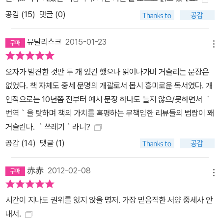
다”는 옮긴이 유희수(고려대 사학과 교수)의 판단 덕분이기도 하다.
공감 (
15
)
댓글 (0)
아직 숲으로 뒤덮인 중세의 서양, 기근과 각종 질병에 시달리는 사람
들, 지옥에 대한 공포와 부패한 성직자들, 이단재판과 마녀사냥이 난
뮤탈리스크
2015-01-23
무하던 시대……. 저자 르고프는 이렇듯 우리가 알고 있는 서양 중세
메뉴
에 대한 막연한 이미지를 한 꺼풀 벗겨내고 그 본질로 깊숙이 들어간
오자가 발견한 것만 두 개 있긴 했으나 읽어나가며 거슬리는 문장은
다. 넓게는 5세기부터 15세기까지, 그중 10세기에서 13세기에 이르
없었다. 책 자체도 중세 문명의 개괄로서 몹시 흥미로운 독서였다. 개
는 서양 중세사를 중점적으로 다루고 있는 이 책은, 그 방대함에도 불
인적으로는 10년쯤 전부터 예시 문장 하나도 들지 않으/못하면서 ｀
구하고 풍부한 사료와 생생한 이야기들을 통해 중세 역사를 선명하게
번역｀을 탓하며 책의 가치를 혹평하는 무책임한 리뷰들의 범람이 꽤
복원해낸다. “이 책을 다 읽고 나면 한 편의 소설을 읽은 것처럼 중세
거슬린다. ｀쓰레기｀라니?
에 대한 전체적이면서도 생생한 이미지가 긴 여운으로 남는다”라는
옮긴이의 말처럼.
공감 (
14
)
댓글 (1)
赤赤
2012-02-08
메뉴
시간이 지나도 권위를 잃지 않을 명저. 가장 믿음직한 서양 중세사 안
내서.