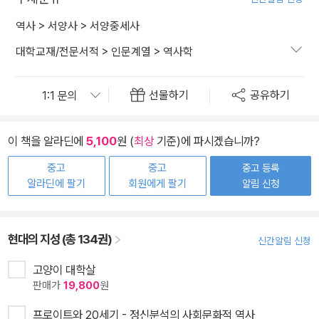
역사
>
서양사
>
서양중세사
대학교재/전문서적
>
인문계열
>
역사학
선물하기
공유하기
이 책을 알라딘에
5,100
원 (
최상
기준)에 파시겠습니까?
중고
중고
중고 등록
알라딘에 팔기
회원에게 팔기
알림 신청
현대의 지성 (총 134권)
신간알림 신청
고양이 대학살
판매가
19,800
원
프로이트와 20세기 - 정신분석의 사회문화적 역사