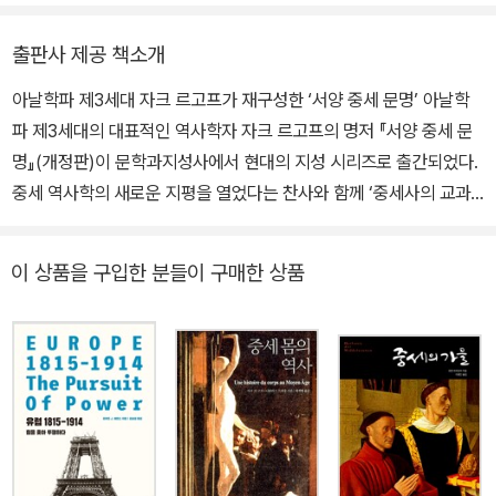
(공저) 『몸으로 역사를 읽다』(공저)가 있으며, 옮긴 책으로 『서양 중
세 문명』 『매너의 역사』 『몽타이유』 『거룩한 도둑질』 『죄수 마차를
출판사 제공 책소개
탄 기사』 『중세의 소외집단』(공역) 『기억의 장소』(공역)가 있다.
아날학파 제3세대 자크 르고프가 재구성한 ‘서양 중세 문명’ 아날학
파 제3세대의 대표적인 역사학자 자크 르고프의 명저 『서양 중세 문
명』(개정판)이 문학과지성사에서 현대의 지성 시리즈로 출간되었다.
중세 역사학의 새로운 지평을 열었다는 찬사와 함께 ‘중세사의 교과
서’로 손꼽히는 이 책은, 1992년 문학과지성사를 통해 처음 한국에
소개된 이래로 15년이 넘는 기간 동안 독자들의 꾸준한 관심을 받아
이 상품을 구입한 분들이 구매한 상품
왔으며 이번에 새롭게 개정되어 독자들에게 선보이게 되었다. 이 책
에서 저자 르고프는 중세인의 삶의 실제가 무엇인지, 그러한 삶을 지
탱하면서 제약하는 장기 지속적 구조란 무엇인가를 육체와 영혼, 물
질과 정신, 현실과 상상, 지상과 천상을 넓게 관련지으면서 중세인의
삶의 실제와 구조를 총체적으로 복원해낸다. 이를 위해 역사적 ‘사
실’의 범위를 상상 세계로까지 확대하고 문학·이미지·구전·꿈까지도
구체적 사료로 이용한다. 이는 역사를 “물질적인 동시에 정신적인 역