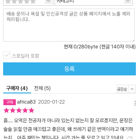
카테고리
다름 아닌 “역사 속에서의 사회들은 스스로의 존속을 위해 상징들을
필요로 하며, 가시적인 세계를 비가시적인 세계와 연접시켜주는 몸짓
·이미지·의례 등과 같은 온갖 상징적인 세계를 만들어냈기 때문.” 특
히 서양 중세 사회와 같이 심층에서 종교가 사회를 지배했던 경우, 이
와 같은 연구방법의 의미는 더욱 각별할 수밖에 없다. 뿐만 아니라 심
성사가로서의 탁월한 성과를 이루어냈다는 데서 그치지 않고, 그것이
현재
0
/280byte (한글 140자 이내)
사회사, 경제사와 같은 다른 분야의 연구 성과와도 잘 어우러져 있다
스포일러 포함
는 점이 이 책이 가진 놀라운 점이다. 1992년 초판 1쇄가 출간된 이
등록
후 16년 만에 새롭게 개정판을 내게 된 『서양 중세 문명』은 무엇보다
요즘 독자들을 배려해 읽기 쉽고 다가서기 편하도록 하는 데 중점을
구매자 (4)
전체 (5)
뒀다. 이를 위해 본문 편집을 새로 하는 한편, 초판에서 발견된 오역을
바로잡으려 애썼다. 또한 지명과 인명 등 고유명사 가운데 소속 국가
africa83
2020-01-22
메뉴
를 고려하지 않고 프랑스어 음으로 표기한 곳들과 오늘날 기준으로
보아 낡아 보이는 표기들을 바로잡았다. 이는 “전공자가 보기에 이 책
흠.... 오역은 전공자가 아니라 있는지 없는지 잘 모르겠지만, 문장은
이 최근의 연구 성과에 비춰 낡은 부분도 없지 않지만, 이만한 중세사
술술 읽힐 만큼 매끄럽고 좋은데, 왜 쓰레기 같은 번역이라고 얘기하
개설서가 국내에서는 물론이려니와 유럽에서도 당분간 나오기 힘들
는지... 아주 재밌는 책입니다. 시간 가는 줄 모르고 읽고 있네요.