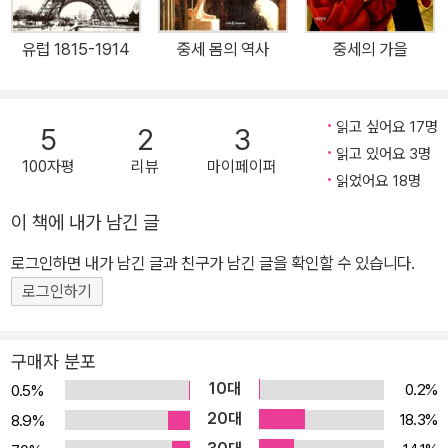
사, 엘리트들만이 아니라 남녀 대중의 심리적 반응과 행동(망탈리테)
까지 포괄하는” 것으로 보는 심성사(心性史) 세대이자 역사인류학
유럽 1815-1914
중세 몸의 역사
중세의 가을
세대라 일컬어지는 아날학파 제3세대 역사학의 정수를 보여주는 것
이다. 무엇보다 생생하고도 구체적인 수많은 사례를 통해 서양 중세
를 생동감 있게 복원하고 있는 이 책은, 역사학 서술의 본류에 충실하
읽고 싶어요 17명
5
2
3
면서도 문학적 아름다움을 놓치지 않는다는 점이 큰 미덕이다. 따라
읽고 있어요 3명
100자평
리뷰
마이페이퍼
서 결코 만만치 않은 분량과 주제임에도 불구하고 전혀 지루할 틈을
읽었어요 18명
주지 않고 독자들을 서양 중세라는 낯선 세계로 빠져들게 한다. “역사
이 책에 내가 남긴 글
는 움직임과 변화다” 중세 역사를 단절된 역사, 즉 ‘암흑기’로 보던 과
거와 달리 중세를 ‘장기 지속’의 개념으로 파악한 프랑스 아날학파의
로그인하면 내가 남긴 글과 친구가 남긴 글을 확인할 수 있습니다.
중세사 연구에 힘입어, 오늘날 중세를 암흑시대로만 여기는 편향된
로그인하기
시각은 많이 줄어들었다. 그러나 여전히 우리에게 중세는 ‘암흑’과 다
르지 않은 무지(無知)의 시기, 혹은 무관심의 시기라 해도 무방하다.
구매자 분포
저자가 「한국어판 서문」에서도 밝혔다시피, 이 책은 학술적 목적으로
10대
0.2%
0.5%
쓰인 저술이라기보다 역사에 기본적인 소양을 갖춘 일반 대중을 위한
20대
18.3%
8.9%
책이다. 이를 위해 저자 르고프는 책과 글의 풍부한 인용, 신화와 민