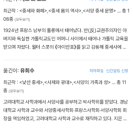
세계 한가운데 존재했고, 또 우리가 후에 살피게 될 배척의 대상이 되
었기 때문이다. 여기서 우리는 그 공간적 지평의 범위 내에서 중세 기
최근작 :
<중세와 화폐>
,
<중세 몸의 역사>
,
<서양 중세 문명>
… 총 1
독교 세계를 규정하고자 할 따름이다. 기독교 세계는 기독교의 두 방
08종
(모두보기)
향, 즉 한편으로는 구약성서에서 유래한 선민의 전유물로서의 폐쇄
1924년 프랑스 남부의 툴롱에서 태어났다. 반(反)교권주의자인 아
종교와, 다른 한편으로는 복음서에서 찾아볼 수 있는 보편적 소명에
버지와 독실한 가톨릭교도인 어머니 사이에서 태어나 가톨릭 교육을
충실한 개방 종교의 두 방향 중에서 배타주의에 매몰되었다. (제6장
받으며 자랐다. 월터 스콧의 《아이반호》를 읽고 감동해 중세사에 관
공간과 시간의 구조(10~13세기), 246쪽)
심을 갖기 시작해, 1956년 처음 《중세의 상인과 은행가》를 출간한
이래로 끊임없이 중세의 사고방식을 탐색했으며 그의 열정은 여전히
옮긴이:
유희수
저자파일
신간알림 신청
변하지 않았다. 아미앵의 고등학교에서 잠시 교편을 잡았으며 파리
대학, 프라하 대학, 옥스퍼드 대학, 로마 대학에서 수학했다. 프랑스의
최근작 :
<낯선 중세>
,
<사제와 광대>
,
<서양의 가족과 성>
… 총 11
새로운 역사학을 대표하는 심성사 연구의 대가로 사회과학고등연구
종
(모두보기)
원 교수와 원장을 역임했다. 지은 책으로는 《중세의 지식인들》 《연옥
고려대학교 사학과에서 서양사를 공부하고 박사학위를 받았다. 경남
의 탄생》 《돈과 구원》 《성왕 루이》 《또 다른 중세를 위하여》 《중세의
대학교 사학과 교수와 서양중세사학회·프랑스사학회·서양사학회 회
영웅들과 경이들》 등이 있다.
장을 역임하였고, 고려대학교 사학과 교수로 재직하고 있다. 지은 책
으로 『사제와 광대』 『서양 중세사 강의』(공저) 『서양의 가족과 성』