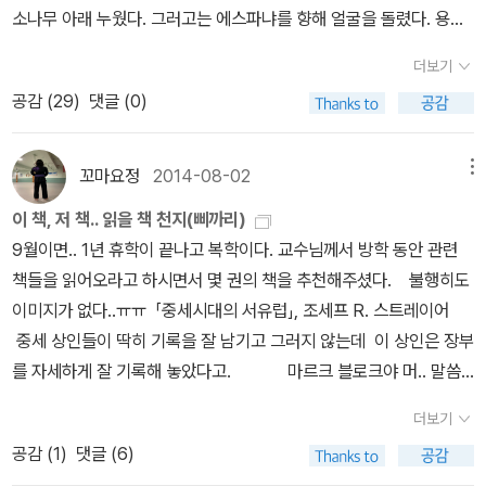
되었지만, 사실 '중세'는 4~5세기 게르만족에 의한 서로마의 점차적
소나무 아래 누웠다. 그러고는 에스파냐를 향해 얼굴을 돌렸다. 용사
인 멸망부터 19세기 유럽의 산업혁명기까지를 관통하는 시대와 문
로서 자신이 정복한 땅들, 남작, 다정한 프랑스, 자기 가문 사람들, 자
더보기
명 일체라고 규정한다. 이른바, '장기(長期) 중세(Long Moyen Ag
신을 키워 준 주군 샤를마뉴에 관한 수많은 추억이 떠올랐다. 그러자
e)'다.1964년 자크 르고프의 '장기(長期:long)' 시대 개념은 1962
공감 (
29
)
댓글 (0)
눈물과 한숨이 흘러나와 참을 수가 없었다.CXXXVI. Le Comte Rol
년 영국 역사학자 에릭 홉스봄(Eric Hobsbawm)이 [혁명의 시대]
and se couche sous un pin: vers l'Espagne il a tourné visag
(1962)에서 19세기를 1789년 프랑스혁명으로부터 1914년 제1차
e. De bien des choses lui vient le souvenir: de tant de terre
꼬마요정
2014-08-02
메뉴
대전 이전의 '좋은 시절(벨라 에포크 : Belle Epoque)'까지 규정
s qu'il a conquises, le baron, de douce France, des homme
이 책, 저 책.. 읽을 책 천지(삐까리)
한 '장기 19세기'로 익숙한 개념이다.자크 르고프의 '장기 중세'는 9~
s de son lignage, de Charlemange, son seigneur, qui l'a nour
9월이면.. 1년 휴학이 끝나고 복학이다. 교수님께서 방학 동안 관련
14세기의 구간만이 아닌, 4~5세기 고트족과 반달족, 프랑크족과 롬
ri; il ne peut s'empêcher d'en pleurer et d'en soupirer. 원문
책들을 읽어오라고 하시면서 몇 권의 책을 추천해주셨다. 불행히도
바르드족 등의 게르만 왕조로부터 19세기 산업혁명까지 이어지는 문
보기 https://www.hs-augsburg.de/~harsch/gallica/Chronol
이미지가 없다..ㅠㅠ 「중세시대의 서유럽」, 조세프 R. 스트레이어
명과 '계급투쟁'의 역사 전체다. 또한 고대의 개인주의의 반명제로
ogie/11siecle/Roland/rol_ch00.html3. 궁정풍 이야기 Roman
중세 상인들이 딱히 기록을 잘 남기고 그러지 않는데 이 상인은 장부
서 '전체주의'와 '총체성'의 시작이기도 하다"인문주의자들은 중세, 달
courtois (1152~1259년경) - 『트리스탄과 이죄 Tristan et Yseu
를 자세하게 잘 기록해 놓았다고. 마르크 블로크야 머.. 말씀
리 말하면 과학과 예술과 문학을 통해 빛을 발하던 찬란한 두 시대 사
t』(1170년경)를 비롯하여... '부인(?), 일어나세요. 제가 가까이 갈
안 하셔도 읽어야만 하겠지.. 교수님.. 요즘 반값 하더라.. 친절하게
이의 일종의 어두운 터널인 중세를 창조했다. 그런데 그들이 이러
수 있도록 해주세요. 정말이지 당신보다는 나에게 슬퍼할 사연이 더
더보기
알려주신다. 네.. 조르주 뒤비로군요.. 네.. 읽어야겠죠..ㅠ
한 중세를 창조한 것은 그리스-로마, 성경의 시대 등 참된 고대로 복
많아요. 내가 그를 더 사랑했으니까요.' «Dame, relevez-vous et l
공감 (
1
)
댓글 (6)
ㅠ 요건.. 몇 년 전에 읽으려고 사서.. 아직도 다 못 읽고 앞에
귀하는 것이 '근대적'이라는 주장을 통해서다. 그것은 하나의 '문화혁
aissez-moi approcher. J’ai plus de droits à le pleurer que vo