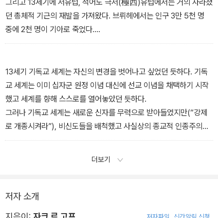
않으면 안 되었다. 〔……〕 중세 기독교 세계는 자기 고향을 떠나고자
그리고 13세기에 서유럽, 적어도 극서(極西)유럽에서는 거의 사라졌
하는 욕구를 중죄로 여겼다. 제국 말기부터 물려받은 ‘대대손손의 계
던 총체적 기근의 재발을 가져왔다. 브뤼헤에서는 인구 3만 5천 명
승’이 서양 중세에서는 하나의 법이 되었다. 한곳에 머물러 사는 것은
중에 2천 명이 기아로 죽었다.
거처의 변화, 특히 이동 생활과는 대립되는 것이었다. 바람직한 사회
영양실조의 재창궐에 뒤이어 나타난 육체적 저항력의 감소는 1348
는 ‘머물러 사는 사람들’의 사회, ‘붙박아 사는’ 사회일 것이다. 그것은
년 이후 흑사병이 결정적으로 초래한 참상에 어떤 역할을 담당했음에
수직적으로는 성층(成層)화하고 수평적으로는 칸막이화한 사회였
틀림없다. 이 흑사병은 하강하던 인구 곡선을 더욱 가파르게 하고 위
13세기 기독교 세계는 자신의 변경을 벗어나고 싶었던 듯하다. 기독
다. (제1장 게르만족의 정착(5~7세기), 73쪽)
기를 대파국으로 바꾸어놓았다. 그러나 분명한 것은 그러한 위기가
교 세계는 이미 십자군 원정 이념 대신에 선교 이념을 채택하기 시작
흑사병 이전에 나타난 것이며 흑사병은 그것을 재촉했을 뿐이라는 점
했고 세계를 향해 스스로를 열어놓았던 듯하다.
이다. 위기의 원인은 기독교 세계의 사회·경제적 구조의 토대에서 찾
그러나 기독교 세계는 새로운 신자를 무력으로 받아들였지만(“강제
지 않으면 안 된다. 봉건 지대의 격감, 농민의 세금 중 화폐 비중의 증
로 개종시켜라”), 비신도들을 배척했고 사실상의 종교적 인종주의에
가에 기인한 혼란 등이 봉건 영주의 권력기반을 흔들어놓았던 것이
입각해서 스스로를 규정하는 폐쇄된 사회였다. 기독교에 소속되었는
다. (제4장 기독교 세계의 위기(14~15세기), 181쪽)
지 여부가 그들의 가치와 행동을 판별하는 기준이었다. 기독교들 사
더보기
이에서는 악으로 통하는 전쟁이 비기독교도들에 대해서는 하나의 의
무였다. 기독교도들 사이에서는 금지되었던 고리대금업이 비신자들,
즉 유대인들에게는 허용되었다. 기독교 세계가 변경 밖으로 몰아내거
저자 소개
나 배척했던 이 모든 비기독교적 이교도들이 한데 뒤섞인 채 기독교
지은이:
자크 르 고프
저자파일
신간알림 신청