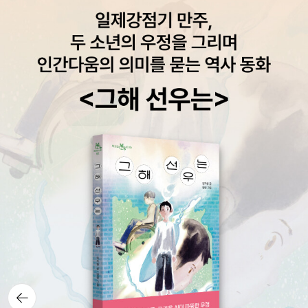
간은 연속적이고 직선적이다... 중세적 사고는 순환적 시간을 거부하
출간) 중세신학 17. Jaroslav Pelikan, The Growth of Medieval
고 시간에 비순환적인 직선적 의미를 부여했다. 역사가 시작과 끝
Theology (600-1300) 프로테스탄트 종교개혁 18. Patrick Colli
을 갖는다는 것, 이것은 매우 중요한 주장이다. 이러한 시작과 끝은 실
nson, The Reformation(<종교개혁>으로 번역출간) 19. Diarma
증적인 동시에 규범적이고, 역사적인 동시에 신학적이다."- [서양중
id MacCulloch, Reformation : Europe's House Divided 149
세문명], <2-6. 공간과 시간의 구조(10~13세기)>, 자크 르고프, 19
0-1700 가톨릭 개혁 20. Michael Mullett, The Catholic Refor
64.4~5세기 중세 초 마니교와 같은 선악이분법 '이단'에 의해 태어
mation 초기 금욕주의와 수도자운동 21. Peter Brown, The Bod
난 '사탄'은, 자크 르고프에 의하면 19세기 근대 산업혁명기에 죽었
y and Society : Men, Women, and Sexual Renunciation in E
다는데, 기독교 사상이 자본주의적 물신숭배에 지배이념 자리를 내
arly Christianity 서방의 수도자운동 22. C. H.Lawrence, Medie
준 이후 자본이 신이자 악마의 강력한 복합체로 등장했기 때문이겠
val Monasticism : Forms of Religious Life in Western Europ
다.기아와 전염병 등의 극한상황이 일상이었던 '자크리(Jacqueri
e in the Middle Ages 신비주의 : 동방과 서방 23. Bernard Mcgi
e)'들의 농민반란이 내세운 '천년왕국'은 19세기 대다수가 된 노동계
nn and John Meyendorff (eds), Christian Spirituality, two v
급이 이어받았다. 20세기까지민 해도 프롤레타리아트의 역사적 임무
olumes 프로테스탄트 급진주의 24. George H. Williams, The R
는 공산주의적 무계급사회인 '천년공화정'의 건설이었다.혁명의 '단
adical Reformation(Philadelphia, 1962) 제5장신앙고백적 기독
절' 속에도 장기 중세의 '연속'이 있다."대다수 농민은 영양실조와 기
교 25. Felipe Fernandez Armesto and Derek Wilson, Reform
아와 전염병 등으로 극한상황에 처해 있었다. 후대에 프랑스에서 '자
ation : Christianity and the World 1500-200 (London, 199
뒤로가
크리(Jacquerie)난'이라 불렀던 농민반란이 엄청난 절망적인 힘
기
6)기독교와 프랑스대혁명 26. John McManners, The French R