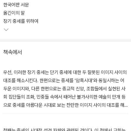
이를 위해 저자는 역사적 ‘사실’의 범위를 상상 세계로까지 확대하고
한국어판 서문
문학·이미지·구전·꿈까지도 구체적 사료로 이용한다. 무엇보다 생생
옮긴이의 말
하고도 구체적인 수많은 사례를 통해 서양 중세를 생동감 있게 복원
장기 중세를 위하여
하고 있어 역사학 서술의 본류에 충실하면서도 문학적 아름다움을 놓
치지 않는다.
책속에서
저자는 우리가 알고 있는 서양 중세에 대한 막연한 이미지를 한 꺼풀
벗겨내고 그 본질로 깊숙이 들어간다. 넓게는 5세기부터 15세기까
지, 그 중 10세기에서 13세기에 이르는 서양 중세사를 중점적으로 다
우선, 이러한 장기 중세는 단기 중세에 대한 두 잘못된 이미지 사이의
루고 있다. 그 방대함에도 불구하고 풍부한 사료와 생생한 이야기들
대조를 해소시킨다. 한편으로는 중세를 ‘암흑시대’와 동일시하는 어
을 통해 중세 역사를 선명하게 복원해낸다.
두운 이미지와, 다른 한편으로는 종교적 신앙, 조합들에서 실현된 사
회 집단들의 조화, 민중들 속에서 태어난 불가사의한 예술의 만개 등
으로 중세를 아름다운 시대로 보는 찬란한 이미지 사이의 대조를 해
소시킨다. 〔……〕 이러한 장기 중세는 한 시대의 포부를 더 잘 이해할
수 있게 해준다. 그것은 기근과 전염병과 빈곤과 장작이 시대일 뿐만
아니라, 성당과 성채의 시대이자 도시·대학·노동·포크·모피·태양계·피
첫째는 중세의 시대적 성격 자체와 관련된 것이다. 이 점에서 교회는