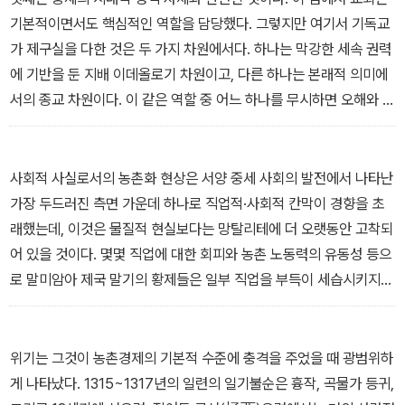
의 순환·관용 등을 만들어냈거나 발견했던 시대다. 〔……〕
기본적이면서도 핵심적인 역할을 담당했다. 그렇지만 여기서 기독교
마지막으로, 이러한 장기 중세는 우리의 뿌리이자 출처이며 어린 시
가 제구실을 다한 것은 두 가지 차원에서다. 하나는 막강한 세속 권력
절이다. 뿐만 아니라 그것은 우리가 방금 떠나왔던 원시적이고 행복
에 기반을 둔 지배 이데올로기 차원이고, 다른 하나는 본래적 의미에
한 삶에 대한 꿈의 시대인 중세에 대해 애착을 가진 모든 사람들의 기
서의 종교 차원이다. 이 같은 역할 중 어느 하나를 무시하면 오해와 오
대에 더 잘 부응한다. 그것은 피터 래슬릿이 말한 것처럼 “우리가 잃
류를 낳을 것이다. 이 점은 내가 흑사병 이후부터 시작된다고 보고 있
어버린 세계”지만, 그러나 우리가 아직까지도 향수 어린 기억을 간직
는 중세 말기에 대해서 특히 그렇다. 중세 말기에 이르면, 교회는 자신
한 시대요, 할아버지의 시대다. 그것은 또한 아직도 끊기지 않고 구전
의 이데올로기적 독점 역할에 대한 항의를 어느 정도 의식하게 되자
사회적 사실로서의 농촌화 현상은 서양 중세 사회의 발전에서 나타난
으로 전해지는 옛날이야기를 여전히 결부시키고 있는 중세인 것이다.
스스로가 경직되었으며, 이 경직성은 마녀를 추방하고 보다 일반적으
가장 두드러진 측면 가운데 하나로 직업적·사회적 칸막이 경향을 초
(장기 중세를 위하여, 25~26쪽)
로는 공포의 기독교를 전파하는 등의 방법으로 표현되었다. 그렇다고
래했는데, 이것은 물질적 현실보다는 망탈리테에 더 오랫동안 고착되
해서 기독교가 그러한 이데올로기의 역할과 기존 사회의 파수꾼으로
어 있을 것이다. 몇몇 직업에 대한 회피와 농촌 노동력의 유동성 등으
서의 역할에 한정되어서는 결코 안 된다. 중세에서는 특히 더 그렇다.
로 말미암아 제국 말기의 황제들은 일부 직업을 부득이 세습시키지
중세가 평화와 빛과 영웅적 고양을 향한 비약적 발전을 이룬 것이라
않을 수 없었고, 대토지 소유자들은 수적으로 점점 줄어드는 노예 대
든지, 신의 형상을 본떠 만들어진 순례자로서의 중세인들이 과거의
신에 콜로누스들을 토지에 묶어놓지 않을 수 없었다. 외부에서 들어
영원이 아니라 미래의 영원을 향해 분발토록 했던 인간주의로의 발전
오는 물품으로는 더 이상 생존하기도 힘들었을 뿐만 아니라 현장 생
위기는 그것이 농촌경제의 기본적 수준에 충격을 주었을 때 광범위하
을 이룩한 것은 기독교 덕택이기 때문이다. (프롤로그, 35쪽)
산에 얽매인 경제에 필수 불가결한 인력을 생산지 현지에 매어놓지
게 나타났다. 1315~1317년의 일련의 일기불순은 흉작, 곡물가 등귀,