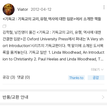
서만 놀고 있는데.. 네.. 자크 르 꼬끄가 빠지면 안 되겠죠? 그
명'이었다... 보다 일반적으로 말하면 근본적인 구조들은 4세기부터 1
us, croyez-m’en. Je l’ai plus aimé.» 독일 판 트리스탄. 바그너의
래서 이번에 큰 맘 먹고 책들을 사기 시작했는데.. 허허허 읽고 있는
9세기까지 유럽 사회에서 지속되었으며, 이를 통해 우리는 이러한 1,
Viator
2012-04-12
메뉴
음반들은 패스...4. 서민문학 - 『르나르 이야기 Le Roman de Rena
책이 쟤들이 아니네.. 몇 년 만인가.. 근 15년 만에 새 책으로 읽었
500년 동안의 단일성을 파악할 수 있다... 봉건제도가 지배했던 '장
rt』(1200년경) 샹트클레르는 그에게 왁자한 웃음을 터뜨린다... Ch
<기독교 : 기독교의 교리,유형,역사에 대한 입문>에서 소개한 책들
다. 어린 시절 갖고 있던 데미안은 검푸른 색의 표지였는데 아직도
기 중세'는 악마와 선한 신의 투쟁의 역사다. 사탄은 '장기 중세'의 초
antecler lui jeta un éclat de rire...- 르나르와 샹트클레르 Renar
있지만, 왠지 새 책으로 읽고 싶어 사 버렸다. 어릴 때 허세 부리기 딱
기에 태어나서 말기에 죽었다."- [서양중세문명], <시론 - 장기 중세
d et Chantecler의 마지막 문장5. 중세 말 - 비용, 『유언집 Le Test
김학철, 남진영이 옮긴 <기독교 : 기독교의 교리, 유형, 역사에 대한
좋은 책이었는데.. 지금 읽으니.. 완전 새롭다. 당황스러울만큼. 나이
를 위하여>, 자크 르고프, 1983.자크 르고프의 [서양중세문명]의 초
ament』(1461~1462) 사람들이여, 이건 전혀 빈정거리는 것이 아
간결한 입문>은 Oxford University Press에서 펴내는 'A Very sh
가 더 들어 다시 읽으면 그 땐 또 어떤 느낌일까. 책을 읽고 서평을
판은 1964년에 나왔고 저자는 도판과 <에필로그>를 빼고 <프롤로
니니, 대신 하느님께 우리 모두가 용서받을 수 있도록 기도해 주길!
ort Introduction'시리즈의 기독교편이다. 책 말미에 소개된 도서목
쓰는 건 정말 어려운데.. 이 책이 가진 상상력 때문에 더 더욱 쓰기 힘
그>를 다시 쓴 개정판을 1984년에 다시 내기 전인 1983년에 이 '장
Hommes, ici n'a point de moquerie; Mais priez Dieu que to
록을 옮겨놓는다. 기독교 일반 1. Linda Woodhead, An Introduct
들다. 둔황에 가고 싶다. 제인 오스틴.. 난 그녀의 주인
기 중세'에 관한 시론 '장기 중세를 위하여(Pour un Long Moye
us nous veuille absoudre!- François Villon, 교수형 당하는 자
ion to Christianity 2. Paul Heelas and Linda Woodhead, Th
공들이 너무 좋다. 티비에서 보고 샀다. 재미있다. 아주 놀랍게
n Age)'를 통해 중세를 장기적으로 4세기부터 19세기까지의 1,500
들의 노래 Ballade des pendus 그러나 지난 해 내린 눈은 어디 있
e Spiritual Revolution : Why Religion is Giving Way to Spirit
도.
년으로 잡아보고 있다. 9세기와 14세기 등의 몇 번의 '르네상스'적 혁
더보기
는가? Mais où sont les neiges d'antan?- François Villon, 옛
uality 제1장 역사적 예수 3. E. P. Sanders, The Historical Figur
신을 거쳤으나 기본적으로는 이 흐름은 '단절'이 아닌 '연속'의 역사라
공감 (
3
)
댓글 (0)
날 귀부인들의 노래 Ballade des dames du temps jadis6. 이형식
e of Jesus4. Dominic Crossan, Jesus : A Revolutionary Bio
는 관점이다. "중세초가 고대세계의 종말인가, 아니면 새로운 시대
교수님께서 옮기신 책은 위에 등장한 책들 말고도 아주 많다. 건국대
graphy(<예수>로 번역출간됨) 신약성서의 예수 이미지 5. Paula
의 시작인가...를 알기 위한 고전적 논쟁에서 '연속'이 종종 '단절'보
영문과 교수님으로 영화 이론서를 다수 내신 이형식 교수님과는 구별
Friedrikson, From Jesus to Christ : The Origins of the New
다 우세해 보일 정도로 서양이 로마제국 말기 이래로 '연속'으로 기
반품/교환 안내
요망!7. 일반론
Testament Images of Jesus 초기 기독교 6. Walter Bauer, Ort
운 것처럼 보인다."- [서양중세문명], <1-1. 게르만족의 정착(5~7세
hodoxy and Heresy in Earliest Christianity (Philadelphia, 19