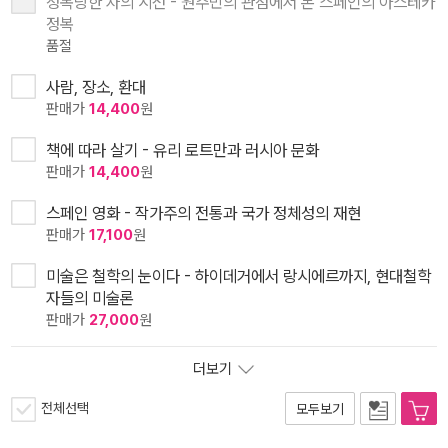
정복당한 자의 시선 - 원주민의 관점에서 본 스페인의 아스테카
정복
품절
사람, 장소, 환대
판매가
14,400
원
책에 따라 살기 - 유리 로트만과 러시아 문화
판매가
14,400
원
스페인 영화 - 작가주의 전통과 국가 정체성의 재현
판매가
17,100
원
미술은 철학의 눈이다 - 하이데거에서 랑시에르까지, 현대철학
자들의 미술론
판매가
27,000
원
더보기
전체선택
모두보기