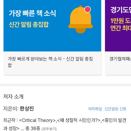
가장 빠르게 받아보는 책 소식 - 신간 알림 총집
경기컬처패스
합
저자 소개
지은이:
한상진
저자파일
신간알림 신청
최근작 :
<Critical Theory>
,
<왜 성찰적 시민인가?>
,
<중민의 발견
과 성장>
… 총 38종
(모두보기)