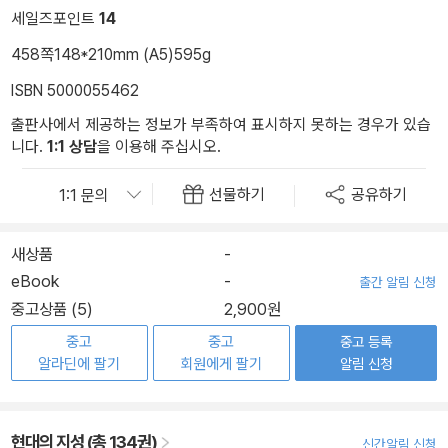
세일즈포인트
14
458쪽
148*210mm (A5)
595g
ISBN 5000055462
출판사에서 제공하는 정보가 부족하여 표시하지 못하는 경우가 있습
니다.
1:1 상담
을 이용해 주십시오.
선물하기
공유하기
새상품
-
eBook
-
출간 알림 신청
중고상품 (5)
2,900원
중고
중고
중고 등록
알라딘에 팔기
회원에게 팔기
알림 신청
현대의 지성 (총 134권)
신간알림 신청