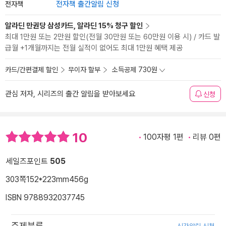
전자책
전자책 출간알림 신청
알라딘 만권당 삼성카드, 알라딘 15% 청구 할인
최대 1만원 또는 2만원 할인(전월 30만원 또는 60만원 이용 시) / 카드 발
급월 +1개월까지는 전월 실적이 없어도 최대 1만원 혜택 제공
카드/간편결제 할인
무이자 할부
소득공제 730원
관심 저자, 시리즈의 출간 알림을 받아보세요
신청
10
100자평 1편
리뷰 0편
세일즈포인트
505
303쪽
152*223mm
456g
ISBN 9788932037745
주제분류