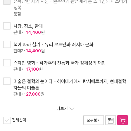
정복당한 자의 시선 - 원주민의 관점에서 본 스페인의 아스테카
정복
품절
사람, 장소, 환대
판매가
14,400
원
책에 따라 살기 - 유리 로트만과 러시아 문화
판매가
14,400
원
스페인 영화 - 작가주의 전통과 국가 정체성의 재현
판매가
17,100
원
미술은 철학의 눈이다 - 하이데거에서 랑시에르까지, 현대철학
자들의 미술론
판매가
27,000
원
더보기
전체선택
모두보기