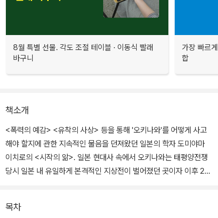
8월 특별 선물. 각도 조절 테이블 · 이동식 빨래
가장 빠르게
바구니
합
책소개
<폭력의 예감> <유착의 사상> 등을 통해 '오키나와'를 어떻게 사고
해야 할지에 관한 지속적인 물음을 던져왔던 일본의 학자 도미야마
이치로의 <시작의 앎>. 일본 현대사 속에서 오키나와는 태평양전쟁
당시 일본 내 유일하게 본격적인 지상전이 벌어졌던 곳이자 이후 20
년 가까이 미군이 점령했으며 현재는 일본 내 미군기지 시설의 70퍼
센트 이상이 위치하고 있는 곳이다. 도미야마는 그간 여러 저서와 연
목차
구를 통해 일본 현대사의 여러 국면에서 폭력적 상황에 처했던 오키