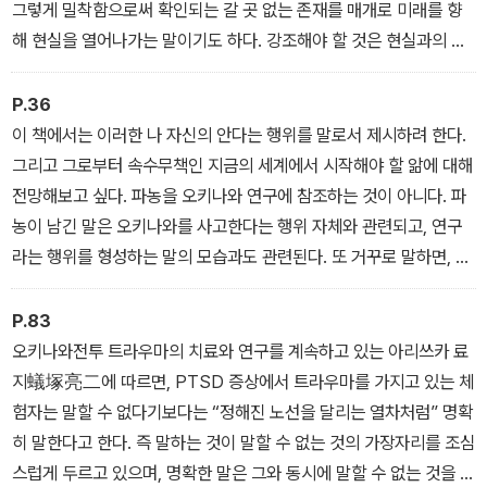
그렇게 밀착함으로써 확인되는 갈 곳 없는 존재를 매개로 미래를 향
해 현실을 열어나가는 말이기도 하다. 강조해야 할 것은 현실과의 밀
착 속에서 말이 정지하고 미래를 향해 움직여나가는 곳에 시작이 있
다는 점이다. 파농을 읽을 때에는 바로 이 정지와 시작의 정류에서 확
P.36
보된 말의 모습이, 바꿔 말하면 신문공간 속에서 말이 어디에 있는지
이 책에서는 이러한 나 자신의 안다는 행위를 말로서 제시하려 한다.
가 중요하다.
그리고 그로부터 속수무책인 지금의 세계에서 시작해야 할 앎에 대해
전망해보고 싶다. 파농을 오키나와 연구에 참조하는 것이 아니다. 파
농이 남긴 말은 오키나와를 사고한다는 행위 자체와 관련되고, 연구
라는 행위를 형성하는 말의 모습과도 관련된다. 또 거꾸로 말하면, 앎
과 관련된 말의 모습을 묻지 않는 곳에 오키나와를 사고하는 행위는
성립하지 않는다. 오키나와가 연구 대상으로 미리 마련되어 있다는
P.83
전제 자체가 파농을 배반하고 있는 것이다. 내게 파농을 읽는다는 것
오키나와전투 트라우마의 치료와 연구를 계속하고 있는 아리쓰카 료
은 포스트콜로니얼 이론의 고전을 읽는 일도 아니거니와 알제리 민족
지蟻塚亮二에 따르면, PTSD 증상에서 트라우마를 가지고 있는 체
해방 투쟁의 역사를 공부하는 일도 아니다. 그보다는 나 자신의 장소
험자는 말할 수 없다기보다는 “정해진 노선을 달리는 열차처럼” 명확
를 형성해온 말에 대해 묻는 일이었으며, 말하자면 나 자신의 인지를
히 말한다고 한다. 즉 말하는 것이 말할 수 없는 것의 가장자리를 조심
다시 짜는 작업이었다. 그렇게 함으로써 오키나와에 관한 말도 다시
스럽게 두르고 있으며, 명확한 말은 그와 동시에 말할 수 없는 것을 비