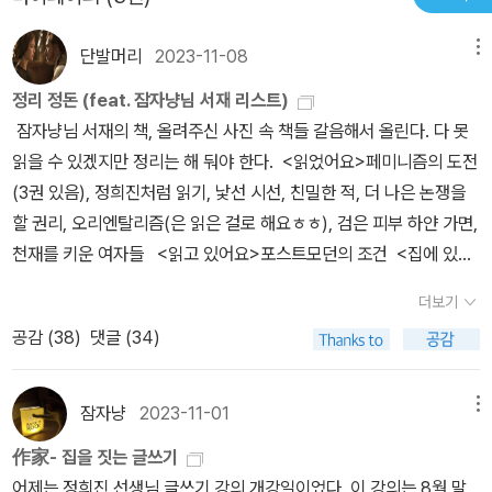
상황에 처한 존재로 오키나와가 있으며, 도미야마는 이와 같은 방식
으로 파농을 통해 오키나와를 읽어내고 있다. 그렇다면 오키나와인에
단발머리
2023-11-08
메뉴
게 이러한 상황은 어떤 식으로 지속되고 있는 것인가. 도미야마는 (태
정리 정돈 (feat. 잠자냥님 서재 리스트)
평양전쟁 당시) 오키나와전투를 계엄상태로 정의한다. 이 계엄상태는
잠자냥님 서재의 책, 올려주신 사진 속 책들 갈음해서 올린다. 다 못
전투 당시만을 한정하는 것이 아니다. 그것은 오키나와가 끊임없이
읽을 수 있겠지만 정리는 해 둬야 한다. <읽었어요>페미니즘의 도전
주권의 가장자리 혹은 예외적 위치에 놓여 있음을 가리키며, 이러한
(3권 있음), 정희진처럼 읽기, 낯선 시선, 친밀한 적, 더 나은 논쟁을
주권의 예외화라는 영역과 관련된 역사성을 나타내는 말임을 오키나
할 권리, 오리엔탈리즘(은 읽은 걸로 해요ㅎㅎ), 검은 피부 하얀 가면,
와의 현대사를 짚어나가며 밝힌다. “오키나와는 식민지인가, 아니면
천재를 키운 여자들 <읽고 있어요>포스트모던의 조건 <집에 있어
국내의 한 지역인가? 오키나와 근대를 생각할 때는 늘 이러한 식민지
요> 완전한 영혼 <얼른 사야해요> 시작의 앎, 그 많은 개념어는 누
와 국내의 한 현이라는 위치 사이에서 흔들리는 오키나와라는 장소가
더보기
가 만들었을까, 과학혁명의 구조, 나는 왜 쓰는가, 기후를 위한 경제
있다. 오인되는 것이다. 그뿐만 아니라 1945년 이후의 전후 오키나
공감 (
38
)
댓글 (34)
학, 지속 불가능 자본주의, 섹스 앤 더 처치, 유럽을 지방화하기, 자살
와를 생각할 경우, 1972년까지 이어지는 미국의 오키나와 통치가 이
의 이해, 액체 근대, 수치, 가만한 당신 <왜 팔았나>왜 쓰는가 정결
문제를 복잡하게 만든다. 미국의 오키나와 통치의 법적 특징은 주권
한 마음과 바른 자세로 깨끗하게 고이고이 읽고, 필립 로스 책 알라딘
은 일본에 있지만 통치는 미국이 한다는 점이었다.” (109쪽) “식민주
잠자냥
2023-11-01
메뉴
에 팔았다. 왜 팔았나. 다시 사야한다. 미쳤나. 왜 팔았나.
의적인 점령과 계엄상태가 맞닿게 되는 통치가 바로 전후 세계에 지
作家- 집을 짓는 글쓰기
속되는 폭력의 문제가 아닐까라는 점이다. 그리고 실로 이러한 영역
어제는 정희진 선생님 글쓰기 강의 개강일이었다. 이 강의는 8월 말