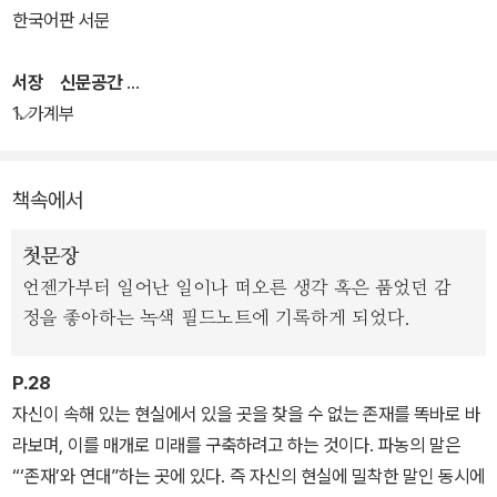
나와라는 존재를 오키나와학의 선구자인 이하 후유를 중심으로 읽어
한국어판 서문
냈다.
서장 신문공간
<시작의 앎>에서 도미야마는 프란츠 파농의 글을 통해 폭력에 노출
1. 가계부
되어 있다는 감각과 그와 함께 말이 정지하는 상황에 관해 논한다. 이
책에서는 민족 해방 투쟁 활동가나 포스트식민주의 이론의 담지자로
책속에서
서의 파농을 넘어서 정신과 의사로서의 파농과 그가 수행한 임상의
의미에 주목한다.
첫문장
언젠가부터 일어난 일이나 떠오른 생각 혹은 품었던 감
어떻게 해도 말이 말로 받아들여지지 않는 폭력적 상황에 놓인 존재
정을 좋아하는 녹색 필드노트에 기록하게 되었다.
들은 어떻게 자신의 말을 찾아갈 수 있는가 하는 문제를 파농의 글을
깊이 독해함으로써 논하며 이처럼 일본인과는 다른 존재로 변별되고
P.28
배제되어온 오키나와를 그와 함께 사고한다. 도미야마는 파농의 글을
자신이 속해 있는 현실에서 있을 곳을 찾을 수 없는 존재를 똑바로 바
읽는다는 것은 오키나와를 사고한다는 것과도 깊게 연결되어있는 일
라보며, 이를 매개로 미래를 구축하려고 하는 것이다. 파농의 말은
이며 나아가 읽고 쓴다는 것, 연구라는 행위를 한다는 것과도 연결되
“‘존재’와 연대”하는 곳에 있다. 즉 자신의 현실에 밀착한 말인 동시에
어있는 일임을 강조한다.