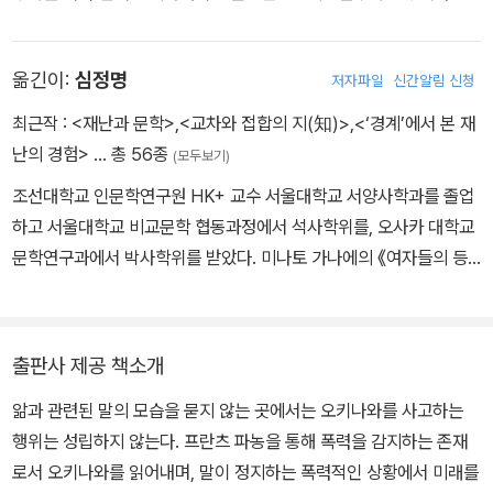
란츠 파농과 이하 후유를 사상의 중심으로 삼아 이를 통해 오키나와
를 어떻게 사고해야 할지 지속적인 질문을 던지고 있다. 저서로는 『근
옮긴이:
심정명
저자파일
신간알림 신청
대일본사회와 「오키나와인」』, 『전장의 기억』, 『폭력의 예감』, 『유착의
사상』, 『시작의 앎』 등이 있다.
최근작 :
<재난과 문학>
,
<교차와 접합의 지(知)>
,
<‘경계’에서 본 재
난의 경험>
… 총 56종
(모두보기)
조선대학교 인문학연구원 HK+ 교수 서울대학교 서양사학과를 졸업
하고 서울대학교 비교문학 협동과정에서 석사학위를, 오사카 대학교
문학연구과에서 박사학위를 받았다. 미나토 가나에의 《여자들의 등
산일기》 《조각들》, 교고쿠 나쓰히코의 《후 항설백물어》, 이케이도 준
의 《일곱 개의 회의》, 그 밖에 《백미진수》 《괴담》 《피안 지날 때까
지》 《이치고 동맹》 등 문학뿐만 아니라, 《유착의 사상》 《스트리트의
출판사 제공 책소개
사상》 《납치사 고요》 등 다양한 분야의 일본 작품을 우리말로 옮기고
앎과 관련된 말의 모습을 묻지 않는 곳에서는 오키나와를 사고하는
있다.
행위는 성립하지 않는다. 프란츠 파농을 통해 폭력을 감지하는 존재
로서 오키나와를 읽어내며, 말이 정지하는 폭력적인 상황에서 미래를