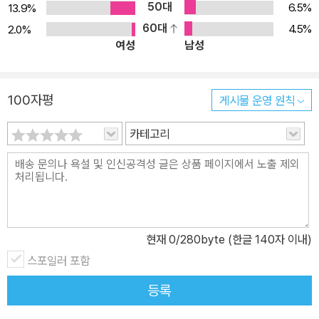
제되어온 오키나와를 그와 함께 사고한다. 도미야마는 파농의 글을
50대
6.5%
13.9%
읽는다는 것은 오키나와를 사고한다는 것과도 깊게 연결되어있는 일
60대
4.5%
2.0%
여성
남성
이며 나아가 읽고 쓴다는 것, 연구라는 행위를 한다는 것과도 연결되
어있는 일임을 강조한다. 파농과 임상, 그리고 오키나와 “나는 종종
아랍인으로 오인되어 대낮에 경관의 신문을 받았다.” 프랑스 식민지
100자평
게시물 운영 원칙
였던 알제리에 정신과 의사로 부임한 파농은 종종 아랍인으로 “오인
되어” 경관의 “신문”을 받는다. 그는 자신이 아랍인이 아님을 설명할
카테고리
수 있다. 그러나 오인된다는 경험은 말에 앞서 벌어지며 죽음의 공포
속에서 자신의 존재를 증명해야 한다는 것, 이번에는 그 증명이 통했
다 하더라도 다음번에는 어떤 식으로 분류될지 모른다는 절망을 동반
한다. 즉 무슨 말을 해도 받아들여지지 않을지도 모르는 폭력적 상황
과 늘 함께하는 것이다. 도미야마는 파농이 아랍인으로 오인되는 상
현재
0
/280byte (한글 140자 이내)
황에서, 아랍인을 ○○로 두고 ○○ 안에 들어가는 존재들을 떠올려
스포일러 포함
보기를 제안한다. 예를 들어 우리들은 쉽게 ○○인종이면 차별을 받
을지 모르겠지만 나는 ○○인종이 아니라는 식으로 생각할 수 있으
등록
나, 애초에 ○○에 정확한 기준은 없고 ○○에 해당하는 이름들이 확