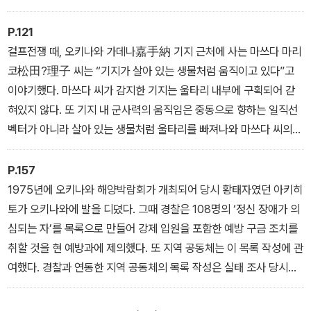
읽을 수 있었고, 무엇을 어떻게 말해야 하는지도 사고할 수 있었다.
유적으로 보여주는 증상이다.
P.121
걸프전쟁 때, 오키나와 가데나嘉手納 기지 근처에 사는 마쓰다 마리
코松田?理子 씨는 “기지가 살아 있는 생물처럼 움직이고 있다”고
이야기했다. 마쓰다 씨가 감지한 기지는 울타리 내부에 구획되어 갇
혀있지 않다. 또 기지 내 군사력의 움직임은 중동으로 향하는 일직선
벡터가 아니라 살아 있는 생물처럼 울타리를 빠져나와 마쓰다 씨의
일상을 침식한다.
P.157
1975년에 오키나와 해양박람회가 개최되어 당시 황태자였던 아키히
토가 오키나와에 발을 디뎠다. 그때 경찰은 108명의 ‘정신 장애가 의
심되는 자’를 목록으로 만들어 강제 입원을 포함한 예방 구금 조치를
취할 것을 현 예방과에 제의했다. 또 지역 공동체는 이 목록 작성에 관
여했다. 경찰과 연동한 지역 공동체의 목록 작성은 실태 조사 당시의
조사 활동과도 겹쳐지는 문제다. 공동체는 사전배제와 문답무용의 폭
력 속에서 성립하는 것이다.