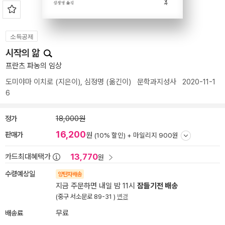
소득공제
시작의 앎
프란츠 파농의 임상
도미야마 이치로
(지은이),
심정명
(옮긴이)
문학과지성사
2020-11-1
6
정가
18,000원
16,200
판매가
원
(10% 할인) +
마일리지 900원
13,770
카드최대혜택가
원
수령예상일
양탄자배송
지금 주문하면 내일 밤 11시
잠들기전 배송
(중구 서소문로 89-31 )
변경
배송료
무료