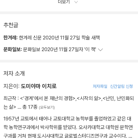
더보기
추천글
한겨레:
한겨레 신문 2020년 11월 27일 학술 새책
문화일보:
문화일보 2020년 11월 27일자 '이 책'
저자 소개
지은이:
도미야마 이치로
저자파일
신간알림 신청
최근작 :
<‘경계’에서 본 재난의 경험>
,
<시작의 앎>
,
<난민, 난민화되
는 삶>
… 총 17종
(모두보기)
1957년 교토에서 태어나 교토대학교 농학부를 졸업하였고 같은 대
학 농학연구과에서 박사학위를 받았다. 오사카대학교 대학원 문학연
구과를 거쳐 현재 도시샤대학교 글로벌스터디즈연구과 교수이다. 프