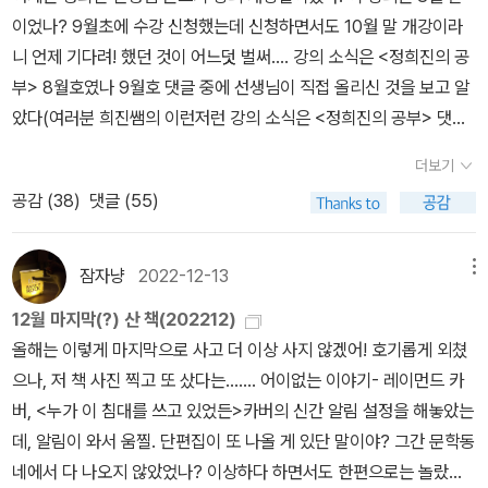
과 관련된 역사를 어떻게 생각할 것인가가 오키나와 근현대가 안고
이었나? 9월초에 수강 신청했는데 신청하면서도 10월 말 개강이라
있는 계엄상태라는 물음이 아닐까? 그런 의미에서 오키나와전투는
니 언제 기다려! 했던 것이 어느덧 벌써.... 강의 소식은 <정희진의 공
오늘날까지 이어지는 물음이기도 하다.” (110쪽) 이러한 오키나와의
부> 8월호였나 9월호 댓글 중에 선생님이 직접 올리신 것을 보고 알
역사는 개인들에게 어떠한 상흔을 남기는지 도미야마는 1960년대
았다(여러분 희진쌤의 이런저런 강의 소식은 <정희진의 공부> 댓글
후반 진행된 오키나와전투 체험에 관한 구술조사 작업과 1966년 오
에 가장 빠르고 정확하게 올라옵니다!!! 선생님이 직접 올리시는 댓글
키나와에서는 처음으로 진행된 ‘정신위생실태조사’를 통해 살펴본다.
더보기
주목!). 글쓰기 강좌라니 와우!!! 서른 초반에 희진쌤 강의 처음 듣고
도미야마는 오키나와전투가 남긴 상흔이 감지되는 상황에서 말이 어
공감 (
38
)
댓글 (55)
그때부터 이런저런 강의를 쫓아다니면서 개벽하는 기분을 여러 번 느
떻게 시작되는가를 검토해보고자 한다. 즉 “오키나와전투와 관련된
끼면서 대학생 때 희진쌤 강의를 들었다면(교양이든 전공이든) 내 인
어떠한 흔적이 존재한다면, 그 흔적은 어떠한 말로 이야기되어야 할
생이 조금 달라지지 않았을까 하는 아쉬움이 늘 짙었다. 언제고 기회
잠자냥
2022-12-13
메뉴
까?”라는 물음을 지속적으로 던지고 있는 것이다. 도미야마는 그 물
가 닿는다면 1회성 강의가 아닌 한 한기, 또는 한해를 쭉 연결하는 그
음에 가까워지려는 시도를, 1970년 오키나와 차별에 항의하며 도쿄
12월 마지막(?) 산 책(202212)
런 강의를 들어보고 싶었는데, 한겨레문화센터에서 이번에 연 강의는
타워에서 인질을 잡고 농성한 도미무라 준이치와 같은 이들의 구체적
올해는 이렇게 마지막으로 사고 더 이상 사지 않겠어! 호기롭게 외쳤
한 달은 아니지만 2주 동안 쌤과 함께 읽고 쓰기에 관한 생각을 나눌
인 목소리를 통해 보여주고자 한다. 도미야마는 이 책을 통해 말이 말
으나, 저 책 사진 찍고 또 샀다는....... 어이없는 이야기- 레이먼드 카
수 있는 자리라고 하여 너무나 기쁜 마음으로 바로 수강신청을 했다.
이 아닌 것으로 배제된 영역에서 나타나는 타자와의 관계를 떠맡고
버, <누가 이 침대를 쓰고 있었든>카버의 신간 알림 설정을 해놓았는
그런데도 에? 이럴 수가 이런 발 빠른 인간들. 10명 모집하는 합평반
나와 관계없다고 여겨지는 사람들과 만나게 해주는 것이 바로 이 책
데, 알림이 와서 움찔. 단편집이 또 나올 게 있단 말이야? 그간 문학동
(선생님에게 직접 쓴 글을 제출하고 첨삭 지도까지 받는 이 엄청난 기
이 이야기하는 ‘앎’이라 말한다. 도미야마는 “앎이 개인을 전제로 한
네에서 다 나오지 않았었나? 이상하다 하면서도 한편으로는 놀랐는
회!)은 이미 마감이었다. 오호통재라.... 그래도 다행스럽게 이론반은