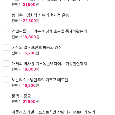
판매가
31,500
원
몽타주 - 영화적 사유의 현재적 운동
판매가
22,500
원
검열관들 - 국가는 어떻게 출판을 통제해왔는가
판매가
19,800
원
시작의 앎 - 프란츠 파농의 임상
판매가
16,200
원
매체의 역사 읽기 - 동굴벽화에서 가상현실까지
판매가
18,000
원
노발리스 - 낭만주의 기독교 메르헨
판매가
16,200
원
문학과 종교
판매가
21,600
원
아틀라스의 발 - 포스트식민 상황에서 부르디외 읽기