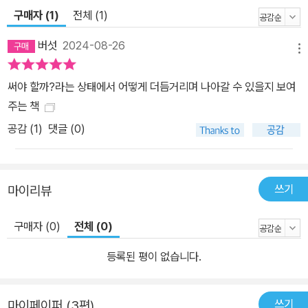
장되어갈 뿐이라 말한다. 그러므로 단순히 오인되는 것을 피하는 것
구매자 (1)
전체 (1)
이 아니라, 대기 중인 폭력에 미리 방어태세를 취하는 일이 필요한 것
이다. 도미야마는 이러한 “방어태세를 취하는 것은 지각이자 현실을
버섯
2024-08-26
메뉴
자신의 힘으로 바꿀 수 있음을 아는 일”이며 이 “지각은 말을 낳을 것
이며 말은 신문공간에서 타자와의 만남을 낳는” 것이라 말한다. 이처
써야 할까?라는 상태에서 어떻게 더듬거리며 나아갈 수 있을지 보여
럼 말이 말이 아닌 것으로 배제된 영역에서 나타나는 타자와의 관계
주는 책
를 떠맡고 나와 관계없다고 여겨지는 사람들과 만나게 해주는 것이
공감 (
1
)
댓글 (0)
바로 이 책이 이야기하는 ‘앎’인 것이다. 말은 어떻게 시작되어야 하는
가 “오키나와어로 담화하는 자는 간첩으로 간주하고 처형한다”(오키
나와전투 당시 제32군의 군명). “대지진 때 표준어를 못한다는 이유
쓰기
마이리뷰
만으로 많은 조선인들이 죽임을 당했다. 자네들도 오인되어 죽임을
당하는 일이 없도록 해라”(오키나와에서 오키나와어를 교정하려던
구매자 (0)
전체 (0)
교사). 오키나와인의 발화는 앞서 파농이 경험한 ‘오인되는’ 것과 같
은 성격을 가진다. 오키나와인은 파농의 경우와 같이 자신이 ○○이
등록된 평이 없습니다.
아니라고 설명할 수 있으나 이러한 상황 역시 공포와 절망이 함께한
다. 이처럼 “말을 하고 있는데 말하고 있다고 간주되지 않는” 폭력적
쓰기
마이페이퍼 (3편)