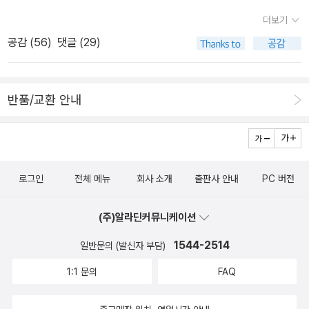
소유물이 아니라 사람들 사이에서 오가는 집단적인 말”이라면 이러
데, 어머나 그렇구나. 국내 초역작과 절판되어 만날 수 없었던 카버의
마감이 아니어서 재빨리 신청.이론반과 합평반의 수업은 이렇게 이루
더보기
한 앎이 연결될 수 있는 ‘장’이 필요하며, “프란츠 파농이 끝까지 놓지
단편소설 11편을 한 권에 담은 책이라고- 1960~70년대 처음 소개
어진다.10월 31일(화)1. [공통] 작가 이전에 안목 있는 독자가 먼저다
공감 (
56
)
댓글 (29)
않았던 임상 역시 바로 그 같은 장”이었다고 설명한다. 또한 도미야마
된 초기 단편들부터 1986년에서 1988년 사이 <뉴요커> <에스콰이
무엇을 어떻게 읽을 것인가?본인의 주된 관심사 + 다방면의 읽기는
가 매주 진행하고 있는 ‘화요회’라는 논의 공간과 그가 한국에서 만났
어> 등에 게재된 후기 단편들까지 수록되었다고 한다.... 그나저나 최
어떻게 가능한가* 읽어 올 교재- 정희진, <정희진처럼 읽기> 11
던 이들과의 논의 역시 그러한 ‘장’이 된다. 『시작의 앎』에서 도미야마
근 문학동네에서 나온 카버 대표 소설집 특별판 갖고 싶다;;; 구판으로
월 2일 (목)2. [공통] 글은 사유의 표현, 어떻게 생각하는 능력을 가질
반품/교환 안내
는 파농의 글을 비롯한 다양한 글과 사례를 통해 폭력적 상황에 놓인
이미 다 갖고 있으면서... 정신 차려! <장미의 이름> 교보문고 리커버
수 있을까생각하는 힘을 키우기 방식 : 탈식민주의, 통섭(通攝), 횡단
존재들은 어떻게 자신의 말을 찾아갈 수 있는지 논한다. 도미야마의
판 산 다락방처럼 사고 읽지는 않게 될 거야! ㅋㅋㅋㅋㅋㅋㅋㅋㅋㅋ
의 정치의 이해* 읽어 올 교재- 아쉬스 난디, <친밀한 적> (도서)- 미
이러한 문제의식은 5·18을 비롯한 한국 현대사의 여러 국면과도 겹
ㅋ 퍼트리샤 하이스미스, <레이디스>이것도 최근 가장 눈에 띈 책.
카엘 하네케, <히든> (영화)- 데이비드 크로넨버그, <엠.버터플라이
쳐 읽을 수 있으며, 소수자를 ○○로 명명하며 배제하는 현재 사회문
출간 소식에 심장 콩닥콩닥 뛰었음. 그런데 아직 안 읽은 것은 순전히
> (영화) 11월 4일 (토)3 이론+합평반 수강생이 제출한 글과 토
제를 비판적으로 읽도록 해준다.
로그인
전체 메뉴
회사 소개
출판사 안내
PC 버전
아껴 읽으려고! 하이스미스의 초기 심리소설 열여섯 편을 묶은 단편
론* 생각할 거리고치면서 내용이 바뀐다. 아는 것을 버린다.윤문과
집. 하이스미스가 청년 시절에 쓴 심리소설들만을 모아 선보이는 기
첨삭 과정은 어떠해야 하는가 (자료 제공) 11월 7일 (화)4. [공통]
(주)알라딘커뮤니케이션
획은 이번이 처음이라고. 이 작품집은 2020년 작가 탄생 100주년을
좋은 글의 가장 중요한/절대적 판단 기준 : 창의적 시각, 당파성, 포지
1년 앞두고 스위스에서 처음 출판되었고, 이번에 국내 초역. 아이작
1544-2514
일반문의 (발신자 부담)
셔닝* 읽어 올 교재- 정찬, <완전한 영혼> 중 중편 소설 “얼음의 집”-
바셰비스 싱어, <쇼샤>저기 쇤네 골드문트가 강력 추천하는 <쇼샤>
정희진, <낯선 시선>11월 9일 (목)5. [공통] 왜 쓰는가, 왜 쓰지 않고
1:1 문의
FAQ
- 그간 절판이었는데 이 출판사에서 다시 나왔다. 노벨문학상을 수상
는 살 수 없는가 : 글쓰기의 정치와 윤리* 읽어 올 교재- 백낙청, <창
한 아이작 싱어가 자신의 작품 중 가장 좋아하는 작품이라고. 사실 나
작과 비평 창간호> “창간사”- 김은실 편 <더 나은 논쟁을 할 권리>-