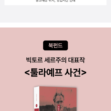
중고매장 위치, 영업시간 안내
는 싱어의 다른 작품 <원수들, 사랑 이야기>를 크게 인상 깊게 읽지
도미야마 이치로 <시작의 앎> 11월 11일 (토)6. 이론+합평반 수강
는 않아서 그의 다른 작품에는 심드렁했는데 쇤네(*주의! 잘못 발음
생이 제출한 글과 토론* 생각할 거리몸으로 글쓰기, 자기만의 문체,
하면 쉰내 됨! ㅋㅋ) 골드문트의 추천 믿고 가봅니다. 골드문트 왈 “이
어휘 향상법 (자료 제공)초/중딩 때는 예복습은 물론 숙제부터 하고
책, 읽으셔요! 제가 5년 전에 쓴 독후감 제목이 '이 책 찍어줄 다른 출
노는 범생이었던 나는 어쩌다 보니 고딩 때 일탈로 오히려 이런 생활
판사 없나요?' 였을 만큼 재미납니다.” 뱅자맹 콩스탕, <아돌프의 사
을 가장 중요할 때 하지 않게 되었는데 그것이 습관이 되어 대학생 때
랑>프랑스 근대 심리소설의 선구적 대표작으로 평가받는 작품. 심리
도 예복습이 무엇인가요. 수업이라도 들어가면 아이구 장하다..... 아
소설의 걸작으로 일컬어지는 스탕달의 <적과 흑>보다 10여 년 앞서
무튼 오랜만에 희진쌤 강의를 준비하면서 예습이라는 걸 하게 되었
발표된 이 작품은, 사랑에 빠진 두 사람이 인습과 욕망을 사이에 두고
다. 얼마 전 읽은 <더 나은 논쟁을 할 권리>나 최근에 읽은 파농의 <
겪는 내적 갈등을 치밀하게 묘사하고 있다고. 흐흑, 근데 내가 이 책
검은 피부, 하얀 가면>, 아시스 난디 <친밀한 적>은 예습으로 읽었
사고 나니까 폴딩 마그네틱 북마크 주더라.... 이쁘더라...갖고 싶더
다. 심지어 일요일 밤에 오래전에 본 영화 <히든>과 <엠.버터플라이
라.. 꼭 그러더라... 책 사고 나면 굿즈 이벤트 하더라... 앞으론 늦게 살
>까지 다시 봤다. 와... 나 진짜 너무 칭찬해. <정희진처럼 읽기>와 <
거야.......ㅠㅠ 메리 E. 윌킨스 프리먼, <뉴잉글랜드 수녀>이 책은
낯선 시선>은 전에 읽은 거라 이번에는 훑어보기로. 그리고 이제 내
11월 중순 이후에 샀다. 11월 산 책에 올리지 못했던 터라 지금 올린
앞에는 정찬의 <완전한 영혼>, 도미야마 이치로 <시작의 앎>이 놓여
다. 이미 다 읽고 리뷰 남김. ‘노파 마군’이나, ‘크리스마스 제니’, ‘고귀
있다. 이건 이번 주말에 읽기로. 아무튼 나를 이렇게 성실하게 만들고,
한 존재’ 같은 작품이 기억에 남는다. ‘고귀한 존재’도 좀 충격적이었
퇴근 후 피곤하여 집에 가서 빨리 눕고만 싶은 몸을 이끌고 평일 저녁
는데, 뚱뚱해서 서커스에서 전시당하는 여자가 주인공으로 등장한
강의까지 듣게 하는 유일한 사람은 (아직까지는) 정희진!7시 15분쯤