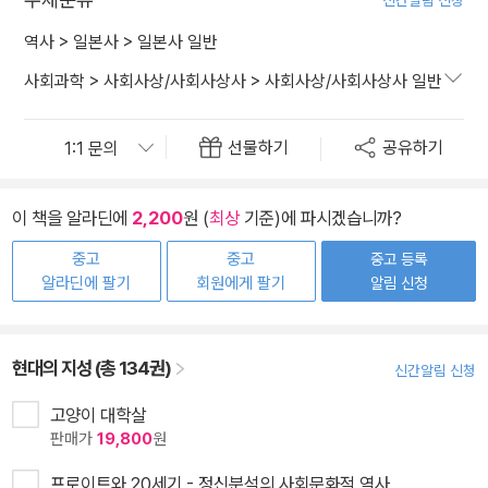
신간알림 신청
역사
>
일본사
>
일본사 일반
사회과학
>
사회사상/사회사상사
>
사회사상/사회사상사 일반
선물하기
공유하기
이 책을 알라딘에
2,200
원 (
최상
기준)에 파시겠습니까?
중고
중고
중고 등록
알라딘에 팔기
회원에게 팔기
알림 신청
현대의 지성 (총 134권)
신간알림 신청
고양이 대학살
판매가
19,800
원
프로이트와 20세기 - 정신분석의 사회문화적 역사