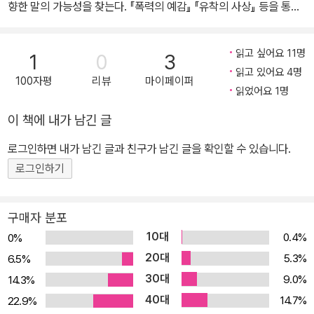
향한 말의 가능성을 찾는다. 『폭력의 예감』 『유착의 사상』 등을 통해
‘오키나와’를 어떻게 사고해야 할지에 관한 지속적인 물음을 던져왔
던 일본의 학자 도미야마 이치로의 신간 『시작의 앎』이 출간되었다.
읽고 싶어요 11명
1
0
3
일본 현대사 속에서 오키나와는 태평양전쟁 당시 일본 내 유일하게
읽고 있어요 4명
100자평
리뷰
마이페이퍼
본격적인 지상전이 벌어졌던 곳이자 이후 20년 가까이 미군이 점령
읽었어요 1명
했으며 현재는 일본 내 미군기지 시설의 70퍼센트 이상이 위치하고
이 책에 내가 남긴 글
있는 곳이다. 도미야마는 그간 여러 저서와 연구를 통해 일본 현대사
의 여러 국면에서 폭력적 상황에 처했던 오키나와라는 존재를 오키나
로그인하면 내가 남긴 글과 친구가 남긴 글을 확인할 수 있습니다.
와학의 선구자인 이하 후유를 중심으로 읽어냈다. 『시작의 앎』에서
로그인하기
도미야마는 프란츠 파농의 글을 통해 폭력에 노출되어 있다는 감각과
그와 함께 말이 정지하는 상황에 관해 논한다. 이 책에서는 민족 해방
구매자 분포
투쟁 활동가나 포스트식민주의 이론의 담지자로서의 파농을 넘어서
10대
0.4%
0%
정신과 의사로서의 파농과 그가 수행한 임상의 의미에 주목한다. 어
20대
5.3%
6.5%
떻게 해도 말이 말로 받아들여지지 않는 폭력적 상황에 놓인 존재들
30대
9.0%
14.3%
은 어떻게 자신의 말을 찾아갈 수 있는가 하는 문제를 파농의 글을 깊
40대
이 독해함으로써 논하며 이처럼 일본인과는 다른 존재로 변별되고 배
14.7%
22.9%