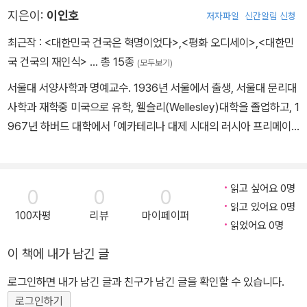
지은이:
이인호
저자파일
신간알림 신청
최근작 :
<대한민국 건국은 혁명이었다>
,
<평화 오디세이>
,
<대한민
국 건국의 재인식>
… 총 15종
(모두보기)
서울대 서양사학과 명예교수. 1936년 서울에서 출생, 서울대 문리대
사학과 재학중 미국으로 유학, 웰슬리(Wellesley)대학을 졸업하고, 1
967년 하버드 대학에서 「예카테리나 대제 시대의 러시아 프리메이
슨 운동에 관한 재해석」으로 러시아 역사학 박사학위를 획득했다. 미
국 컬럼비아대학과 럿거스대학 조교수를 역임하고, 1972년 귀국, 고
려대 사학과 교수에 부임했다. 1979년부터 서울대 서양사학과로 옮
읽고 싶어요 0명
0
0
0
긴 후 서울대 러시아연구소를 창립했고, 한국슬라브학회와 한국서양
읽고 있어요 0명
100자평
리뷰
마이페이퍼
사학회장을 역임했다. 『지식인과 역사의식』, 『러시아 지성사 연구』
읽었어요 0명
등의 저서와 『지식인과 저항』, 『인텔리겐찌야와 혁명』 등의 편역서를
이 책에 내가 남긴 글
낸 바 있다. 한국 최초의 여성 대사로서 주 핀란드 대사와 주 러시아
대사를 지낸 바 있고, KAIST 석좌교수, 국제교류재단 이사장, KBS
로그인하면 내가 남긴 글과 친구가 남긴 글을 확인할 수 있습니다.
이사장 등을 역임했다.
로그인하기