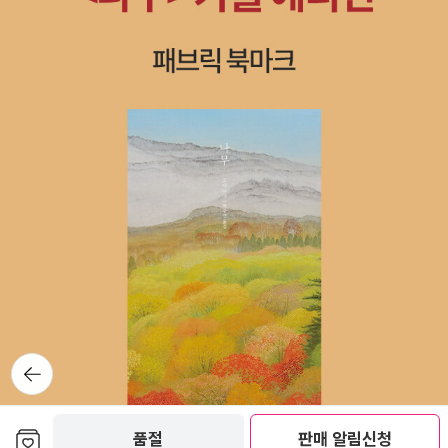
뒤로가
기
보관함담기
품절
판매 알림신청