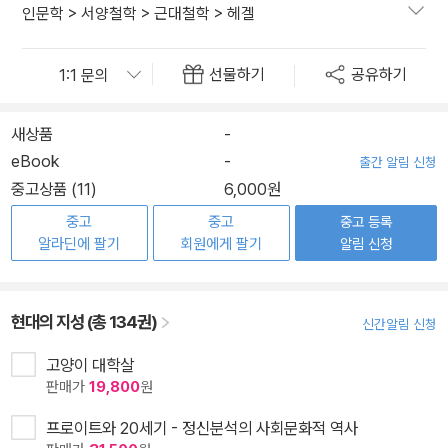
인문학
>
서양철학
>
근대철학
>
헤겔
선물하기
공유하기
새상품
-
eBook
-
출간 알림 신청
중고상품 (11)
6,000원
중고
중고
중고 등록
알라딘에 팔기
회원에게 팔기
알림 신청
현대의 지성 (총 134권)
신간알림 신청
고양이 대학살
판매가
19,800
원
프로이트와 20세기 - 정신분석의 사회문화적 역사