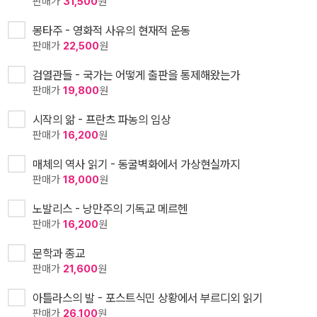
판매가
31,500
원
몽타주 - 영화적 사유의 현재적 운동
판매가
22,500
원
검열관들 - 국가는 어떻게 출판을 통제해왔는가
판매가
19,800
원
시작의 앎 - 프란츠 파농의 임상
판매가
16,200
원
매체의 역사 읽기 - 동굴벽화에서 가상현실까지
판매가
18,000
원
노발리스 - 낭만주의 기독교 메르헨
판매가
16,200
원
문학과 종교
판매가
21,600
원
아틀라스의 발 - 포스트식민 상황에서 부르디외 읽기
판매가
26,100
원