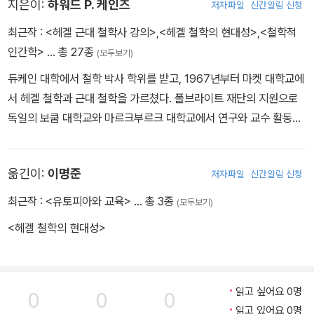
지은이:
하워드 P. 케인즈
저자파일
신간알림 신청
최근작 :
<헤겔 근대 철학사 강의>
,
<헤겔 철학의 현대성>
,
<철학적
인간학>
… 총 27종
(모두보기)
듀케인 대학에서 철학 박사 학위를 받고, 1967년부터 마켓 대학교에
서 헤겔 철학과 근대 철학을 가르쳤다. 폴브라이트 재단의 지원으로
독일의 보쿰 대학교와 마르크부르크 대학교에서 연구와 교수 활동을
하기도 했으며, 미국 인문학 연구 기금, 브래들리 연구 기금 등을 수차
례 수상하는 등 헤겔 연구에 관한 세계적인 권위자로 인정받고 있다.
옮긴이:
이명준
저자파일
신간알림 신청
지은 책으로 <마르크스의 헤겔 법철학 Hegel's Philosophy of Rig
ht with Marx's Commentary>, <변증법적 윤리학 Ethica Diale
최근작 :
<유토피아와 교육>
… 총 3종
(모두보기)
ctica>, <역설, 변증법, 그리고 체계 Paradox, Dialectic, and Sy
<헤겔 철학의 현대성>
stem>,
읽고 싶어요 0명
0
0
0
읽고 있어요 0명