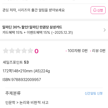
관심 저자, 시리즈의 출간 알림을 받아보세요
신청
알라딘 30% 할인! 알라딘 만권당 삼성카드
카드혜택 15% + 이벤트혜택 15% (~2025.12.31)
0
100자평 0편
리뷰 0편
세일즈포인트
53
172쪽
148*210mm (A5)
224g
ISBN 9788932009957
주제분류
신간알림 신청
인문학
>
논리와 비판적 사고