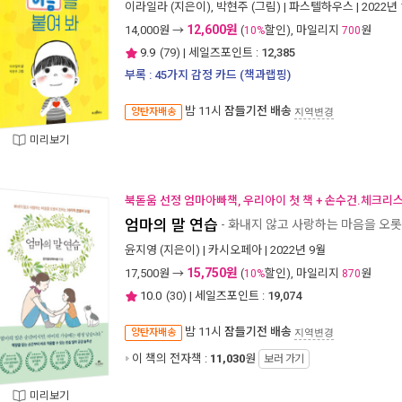
이라일라
(지은이),
박현주
(그림) |
파스텔하우스
| 2022년
12,600원
14,000
원 →
(
할인), 마일리지
원
10%
700
9.9
(
79
) | 세일즈포인트 :
12,385
부록 : 45가지 감정 카드 (책과랩핑)
밤 11시
잠들기전 배송
양탄자배송
지역변경
미리보기
북돋움 선정 엄마아빠책, 우리아이 첫 책 + 손수건.체크리
엄마의 말 연습
- 화내지 않고 사랑하는 마음을 오롯
윤지영
(지은이) |
카시오페아
| 2022년 9월
15,750원
17,500
원 →
(
할인), 마일리지
원
10%
870
10.0
(
30
) | 세일즈포인트 :
19,074
밤 11시
잠들기전 배송
양탄자배송
지역변경
이 책의 전자책 :
11,030
원
보러 가기
미리보기