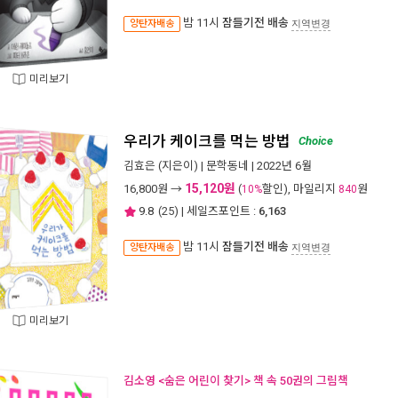
밤 11시
잠들기전 배송
양탄자배송
지역변경
미리보기
우리가 케이크를 먹는 방법
Choice
김효은
(지은이) |
문학동네
| 2022년 6월
15,120원
16,800
원 →
(
할인), 마일리지
원
10%
840
9.8
(
25
) | 세일즈포인트 :
6,163
밤 11시
잠들기전 배송
양탄자배송
지역변경
미리보기
김소영 <숨은 어린이 찾기> 책 속 50권의 그림책