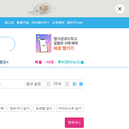
로그인
회원가입
마이페이지
고객센터
장바구니
(0)
투비컨티뉴드
펀드
북플
서재
창작플랫폼
투비컨티뉴드
옵션 설정
25개
순
선택
장바구니 담기
보관함 담기
마이리스트 담기
장바구니