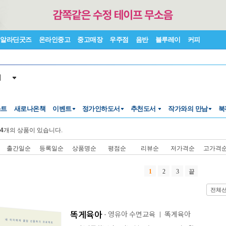
알라딘굿즈
온라인중고
중고매장
우주점
음반
블루레이
커피
서
스트
새로나온책
이벤트
정가인하도서
추천도서
작가와의 만남
북
4
개의 상품이 있습니다.
출간일순
등록일순
상품명순
평점순
리뷰순
저가격순
고가격
1
2
3
끝
전체
똑게육아
- 영유아 수면교육
똑게육아
ㅣ