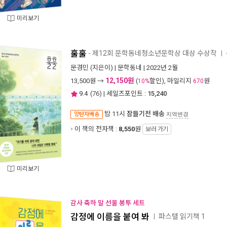
미리보기
훌훌
- 제12회 문학동네청소년문학상 대상 수상작
ㅣ
문경민
(지은이) |
문학동네
| 2022년 2월
12,150원
13,500
원 →
(
할인), 마일리지
원
10%
670
9.4
(
76
) | 세일즈포인트 :
15,240
밤 11시
잠들기전 배송
양탄자배송
지역변경
이 책의 전자책 :
8,550
원
보러 가기
미리보기
감사 축하 말 선물 봉투 세트
감정에 이름을 붙여 봐
파스텔 읽기책 1
ㅣ