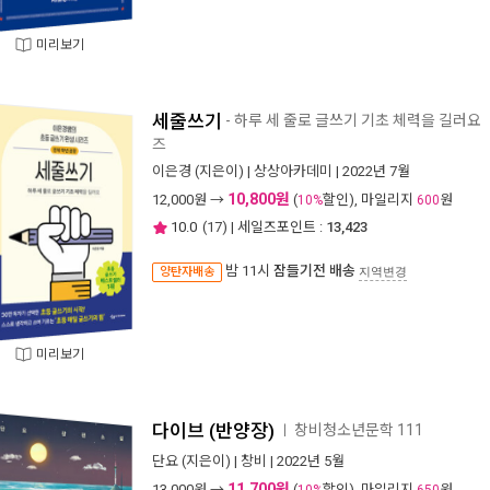
미리보기
세줄쓰기
- 하루 세 줄로 글쓰기 기초 체력을 길러요
즈
이은경
(지은이) |
상상아카데미
| 2022년 7월
10,800원
12,000
원 →
(
할인), 마일리지
원
10%
600
10.0
(
17
) | 세일즈포인트 :
13,423
밤 11시
잠들기전 배송
양탄자배송
지역변경
미리보기
다이브 (반양장)
창비청소년문학 111
ㅣ
단요
(지은이) |
창비
| 2022년 5월
11,700원
13,000
원 →
(
할인), 마일리지
원