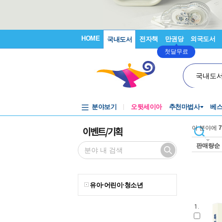
HOME
전자책
만권당
외국도서
국내도서
첫달무료
국내도
분야보기
오뒷세이아
추천마법사
베
이벤트/기획
이 분야에
7
판매량순
유아·어린이·청소년
1.