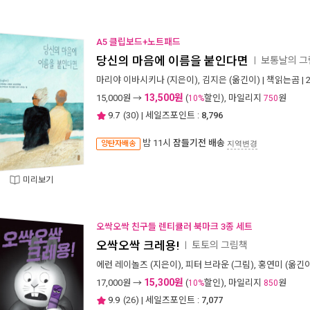
A5 클립보드+노트패드
당신의 마음에 이름을 붙인다면
보통날의 그
ㅣ
마리야 이바시키나
(지은이),
김지은
(옮긴이) |
책읽는곰
| 
13,500원
15,000
원 →
(
할인), 마일리지
원
10%
750
9.7
(
30
) | 세일즈포인트 :
8,796
밤 11시
잠들기전 배송
양탄자배송
지역변경
미리보기
오싹오싹 친구들 렌티큘러 북마크 3종 세트
오싹오싹 크레용!
토토의 그림책
ㅣ
에런 레이놀즈
(지은이),
피터 브라운
(그림),
홍연미
(옮긴이
15,300원
17,000
원 →
(
할인), 마일리지
원
10%
850
9.9
(
26
) | 세일즈포인트 :
7,077