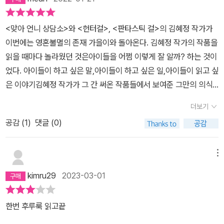
줄 몰랐다._얼음별대탐험 ◇ 오백 년째 열다섯 살로 사는 것이 가혹
한 운명 같지만, 새로운 사람을 만나 다른 삶을 살아 보고 많은 것들을
<맞아 언니 상담소>와 <헌터걸>, <판타스틱 걸>의 김혜정 작가가
깨달을 수 있다면 그것만으로도 매력적인 삶일 것 같다._또로롱또또
이번에는 영혼불멸의 존재 가을이와 돌아온다. ​​김혜정 작가의 작품을
◇ 단군신화와 여우에 관한 전설이 만나 완성한 새로운 K판타지! 오
읽을 때마다 놀라웠던 것은아이들을 어쩜 이렇게 잘 알까? 하는 것이
백 년째 열다섯으로 살아가는 가을의 마음에 완벽히 빙의되다. 어쩌
었다. 아이들이 하고 싶은 말,아이들이 하고 싶은 일,아이들이 읽고 싶
면 우리 모두의 이야기일지 모를 가을의 아픈 성장기._rainrain7
은 이야기김혜정 작가가 그 간 써온 작품들에서 보여준 그만의 의식
이었다.오백 년째 열 다섯의 삶을 살고 있다는 김혜정 표 '도깨비'(혹
더보기
은 뱀파이어?)의 이야기가 출간된다는 소식을 듣자마자 망설임 없이
공감 (
1
)
댓글 (0)
서평단에 신청했다. ​그리고 책이 왔다.이야기는 우리에게 익숙한 신
화의 한 장면에서 시작한다. 단군이 내려와 곰과 범에게 인간이 될 수
있다고 이야기 한다. 그리고 우리가 지금까지 놓쳤을 한 장면그 곁에
메뉴
는 인간이 되고 싶지 않았던 '여우'가 있었다. ​여우 '령'은 환웅이 내린
kimru29
2023-03-01
원구슬을 받고 영원불멸의 존재 '야호'가 된다. 몸 속 구슬은 500년에
한 번씩 늘어나는데,서희는 엄마, 할머니와 함께 령의 도움을 받아 죽
한번 후루룩 읽고끝
을뻔한 그 날에종야호가 되어 영원히 열 다섯으로 살게 된다.​​벌써 89