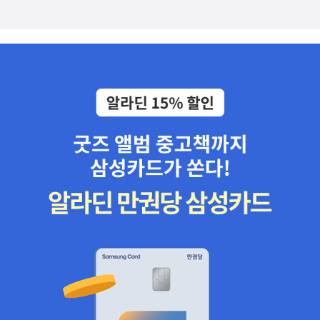
있는 게 감사했다. 계속 그 아이와 함께 살아가고 싶었다. p. 204​​가
을은 무사히 신우를 구할 수 있을까? 야호족과 호랑족의 전쟁을 끝낼
수 있을까?호랑족이었던 가을이의 아빠가 다시 나타난 이유는 무얼
까?​촘촘하게 짜여진 이야기 속에 개성 있는 등장 인물들이 쉴새없이
드나들며 탄탄한 흐름을 만들어 간다. 220여 페이지,길지 않은 페이
지 안에상당히 거대한 세계가 담겨 있지만순식간에 읽힌다.(아들은 2
편이 분명히 나올 것이라고 예언하고 있다. ㅎㅎ)​​'돌이켜 보면 같은
삶은 없었다.새로운 인연을 만나면 새로운 삶이 시작되었다.'​오백 년
째 열 다섯을 살고 있지만이번엔 뭔가 더 다른 가을이의 열 다섯을 만
나고 싶다면 어서 페이지를 넘기길.