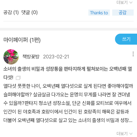
번째 이름, 서희는 '가을'이가 되었다. 중학교만 오백년째 다니고 있으
더보기
니, 가을이는 모든 것을 알고 있지만, 튀고 싶지 않아 그리고 누군가에
공감 (
1
)
댓글 (0)
게 피해를 주고 싶지 않아 1등은 하지 않는다. 다만 이번 학교 생활이
다른건, 둔갑술로 엄마와 할머니까지 가을이와 함께 세쌍둥이로 위장
하고함께 학교생활을 하게 되었다는 것이다. 할머니는 봄,엄마는 여
쓰기
마이페이퍼 (1편)
름,가을이는 가을이로. 요상한 세쌍둥이가 한 교실에 전학온 날,가을
이는 신우의 옆자리에 앉게 된다. ​무언가 쓸쓸한 눈빛을 가진 아이, 주
책방꽃방
2023-02-21
메뉴
변에 아무 관심도 없이 그저 엎드려 있거나 창밖만 보던 신우가가을
소녀의 출생의 비밀과 성장통을 판타지하게 펼쳐보이는 오백년째 열
이와 가까워지면서 가을이와 신우 모두의 삶이 변하기 시작한다. 친
다섯!
구라는 대상과 사랑이라는 감정이 일으키는 관계의 시너지는 가을이
열다섯 풋풋한 나이, 오백년째 열다섯으로 살게 된다면 좋아해야할까
와 신우에게도 적용되지만가을이는 신우에 대한 마음이 커져갈수록
슬퍼해야할까? 살금살금 다가오는 운명의 무게를 나라면 잘 견뎌낼
신우를 속여서 미안하다. 그러던 어느 날, 신우가 모든 것을 알아버리
수 있을까?판타지 청소년 성장소설, 단군 신화를 모티브로 여우에서
는 날이 온다.거짓이어서 미안하고, 진실이어서 미안한 가을의 마음
인간이 된 야호족과 호랑이에서 인간이 된 호랑족의 해묵은 갈등과
이어딘가 알 것 같았다.​'나도 미안해. 속여서 미안해. 사실대로 말해서
더불어 오백년째 열다섯으로 살고 있는 소녀의 출생의 비밀과 성장통
미안해.'가을은 다 미안했다. '가을아.'신우가 가을을 불렀다. 가을은
이 흥미진진하게 펼쳐진다.우리가 알고 있는 단군신화를 좀 색다르게
'응.'하고 대답했다. '그것 봐. 너는 가을이야. 나는 상관없어. 네가 야
더보기