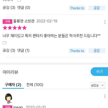
앉은 자리에서 순식간에 다 읽어 버릴 만큼 재밌었다. 벌써부터 다음
공감 (
3
)
댓글 (0)
이야기가 기다려진다._래곤 ◇ 인간 세계에 스며든 낯선 존재의 이야
기가 내 가슴을 설레게 한다. 어쩌면 내가 살고 있는 이 세상에도 가을
훌륭한 소방관
2022-02-19
이 있을지도._라일락 ◇ 수천 년을 거슬러 올라가는 방대한 스케일,
메뉴
읽으면 읽을수록 시간 가는 줄 몰랐고, 이야기 속으로 빠지게 된다. 마
치 야호에게 홀린 듯했다._행복바이브 ◇ 신화 속 숨겨진 이야기들이
너무 재미있고 특히 판타지 좋아하는 분들은 적극추천 드립니다^^
살아 숨 쉬는 책. 순식간에 읽어 내린 야호들의 오백 년째 다른 삶 이
야기가 정말 신기했다._망고보이 ◇ 영원의 무게를 짊어지고 사는 오
공감 (
3
)
댓글 (1)
백 년째 열다섯인 가을과 인간계와 동물계를 오가며 환상 여행을 다
녀온 것 같다._비비엔 ◇ 자신의 존재 가치에 대해 스스로도 흔들려
하던 소녀가 갈등을 겪고 문제를 해결해 나가면서 존재 가치를 확인
쓰기
마이리뷰
하고 인정받아 가는 모습에 기쁨을 느꼈다. _서울마망 ◇ 첫 장을 넘
기는 순간 뒷이야기가 너무 궁금해 그대로 오백 년의 시간 속으로 빨
구매자 (2)
전체 (100)
려 들어갔다. 판타지와 신화의 조합이라니. 감히 상상하지 못했던 이
야기._ufp스파클 ◇ K컬처의 힘. 한국 신화의 원형에 깜찍한 상상력
메뉴
을 더했다._늘보 ◇ 몰입감이 장난 아님! 너무 재미있어서 시간 가는
mean
2022-01-21