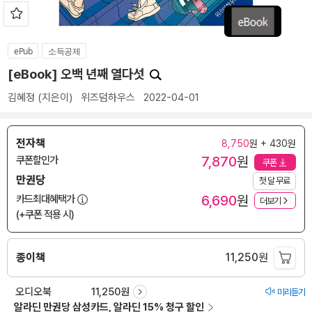
ePub
소득공제
[eBook] 오백 년째 열다섯
김혜정
(지은이)
위즈덤하우스
2022-04-01
전자책
8,750
원 + 430원
7,870
원
쿠폰할인가
쿠폰
만권당
첫 달 무료
6,690
원
카드최대혜택가
더보기
(+쿠폰 적용 시)
종이책
11,250
원
오디오북
11,250원
미리듣기
알라딘 만권당 삼성카드, 알라딘 15% 청구 할인