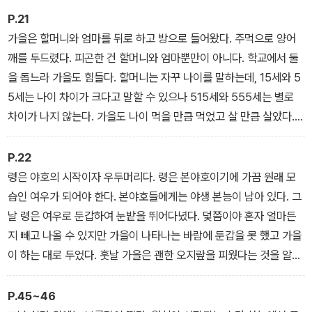
P.21
가을은 할머니와 엄마를 뒤로 하고 방으로 들어왔다. 주먹으로 양어
깨를 두드렸다. 피곤한 건 할머니와 엄마뿐만이 아니다. 학교에서 둘
을 돕느라 가을도 힘들다. 할머니는 자꾸 나이를 말하는데, 15세와 5
5세는 나이 차이가 크다고 말할 수 있으나 515세와 555세는 별로
차이가 나지 않는다. 가을도 나이 먹을 만큼 먹었고 살 만큼 살았다.
하지만 한 번 손녀는 영원한 손녀, 한 번 딸은 영원한 딸이기에 어쩔
수 없다. 문제는 오백 년을 이렇게 살았다는 게 아니라 앞으로도 그럴
P.22
거라는 거다.
령은 야호의 시작이자 우두머리다. 령은 본야호이기에 가끔 원래 모
습인 여우가 되어야 한다. 본야호들에게는 야생 본능이 남아 있다. 그
날 령은 여우로 둔갑하여 눈밭을 뛰어다녔다. 덫쯤이야 혼자 얼마든
지 빼고 나올 수 있지만 가을이 나타나는 바람에 둔갑을 못 했고 가을
이 하는 대로 두었다. 훗날 가을은 괜한 오지랖을 피웠다는 것을 알았
다. 하지만 그 덕분에 령은 가을네 세 모녀를 살려 주었다. 야호는 한
번 입은 은혜는 절대 잊지 않는다는 철칙이 있다. 령은 죽어가는 세 모
P.45~46