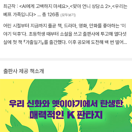
최근작 :
<AI에게 고백하지 마세요>
,
<맞아 언니 상담소 2>
,
<우리는
베프 가족입니다>
… 총 126종
(모두보기)
어린 시절부터 지금까지 줄곧 책, 드라마, 영화, 만화를 좋아하는 ‘이
마음이 흔들려서 마음이 움직여서 마음이 있어서 가을은 울었다. (10
야기 덕후’다. 초등학생 때부터 소설을 쓰고 출판사에 투고해 열다섯
5)
살에 첫 책 『가출일기』를 출간했다. 이후 공모에 도전해 백 번 떨어진
뒤 작가가 되었다. 동화 『우리는 베프 가족입니다』 『열세 살의 걷기
클럽』 『시간 유전자』 『맞아 언니 상담소』 「헌터걸」 시리즈, 청소년소
설 『하이킹 걸즈』 『판타스틱 걸』 『다이어트 학교』 『오늘의 아이돌』
출판사 제공 책소개
『이 망할 열네 살』 「오백 년째 열다섯」 시리즈, 에세이 『다행히 괜찮
은 어른이 되었습니다』 『흔들리는 십 대를 지탱해 줄 다정한 문장들』
등 많은 작품을 썼다.