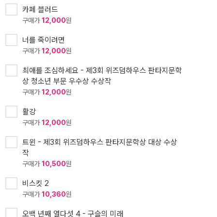
카페 블러드
구매가
12,000
원
너를 죽이려면
구매가
12,000
원
최애를 조심하세요 - 제3회 위즈덤하우스 판타지문학
상 청소년 부문 우수상 수상작
구매가
12,000
원
활강
구매가
12,000
원
트윈 - 제3회 위즈덤하우스 판타지문학상 대상 수상
작
구매가
10,500
원
비스킷 2
구매가
10,360
원
오백 년째 열다섯 4 - 구슬의 미래