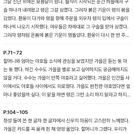
녀를 살리기 위해 그들을 종야호로 만들었다. 령에게도 세 모녀에게
그날 신단 위에는 보름달이 떴다. 월식이 시작되는 순간 하늘에서 구
도 선택의 여지는 없었다. 그건 령을 살렸던 가을에게도 마찬가지였
슬 하나가 내려왔고 령은 그걸 삼켰다. 그러자 붉은 기운이 령의 몸을
다. 살릴까 말까가 아니라 살리는 것뿐이었다. 어쩌면 인생은 선택이
감쌌다. 환웅이 다가와 령을 향해 주문을 외우자 령의 입에서 구슬이
아닌 그냥 흘러가는 것인지도 모른다.
하나씩 나오기 시작했다. 여우들은 차례대로 그 구슬을 받아 삼켰다.
그러자 령처럼 온몸에 붉은 기운이 맴돌았다. 환웅이 다시 한 번 주문
을 외우자 여우들은 고통스러움에 몸을 뒤틀었다. 이대로 죽는 건가
싶을 때 모두 정신을 잃었다. 여우들이 다시 눈을 떴을 때는 월식이 끝
P.71~72
난 뒤였다.온몸에 털이 사라지고 매끄러운 살이 드러났다. 꼬리가 없
할머니와 엄마는 야호들 소식에 관심을 보였지만 가을은 듣는 둥 마
어지고 두 손과 두 발이 보였다. 변한 건 령뿐만이 아니었다. 령 앞에
는 둥 했다. 하긴 수수도 가을을 별로 보고 싶어하지도 궁금해하지도
는 사람이 된 일족이 서 있었다.
않을 거다. 수수는 가을이 반쪽 야호라고 싫어했다. 가을은 인간들 사
이에서도 야호들 사이에서도 외로웠다. 가을도 완전한 야호였다면 얼
마나 좋았을까 싶다. 이 말을 하면 령은 그런 소리 하지 말라고 하지만
사실이 그런 걸 어쩌랴.
P.104~105
정성 들여 쓴 한 글자 한 글자에서 신우의 마음이 고스란히 느껴졌다.
가을은 카드를 꼭 움켜 쥔 채 엉엉 울었다. 할머니가 그랬다. 우리가