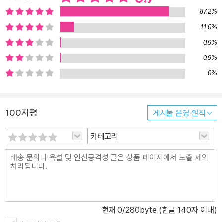
학교를 간다는 차이 외에는 학생이라는 신분을 벗어난 적이 없다. 함
87.2%
께 야호가 된 할머니와 엄마는 이름을 바꿔 새로운 삶을 살 때마다 새
11.0%
로운 일을 하고 새로운 사람을 만나 사랑에 빠지기도 하지만 가을은
0.9%
여전히 학교에 다닌다. 함께 학교에 다녔던 친구들이 어른이 되고 죽
음을 맞게 되더라도 가을은 변함없이 열다섯이다. 작가는 십 대 청소
0.9%
년들을 만나는 자리에서 오백 년째 열다섯인 여자아이 이야기를 쓴다
0%
고 말했을 때 “열다섯을 일 년 보내는 것도 끔찍한데 오백 년이라니,
주인공에게 해도 너무하지 않느냐.”라는 말을 많이 들었다고 한다. 우
100자평
게시물 운영 원칙
리 사회에서 십 대 청소년이 할 수 있는 일은 그리 많지 않다. 평일 낮
에 교복을 입지 않고 거리를 돌아다니기라도 하면 주변의 따가운 눈
카테고리
초리를 피할 수 없다. 마치 오백 년을 살아도 영원히 어른이 될 수 없
기에 끊임없이 존재 가치를 의심받는 가을처럼, 우리 사회는 너무 당
연하게 십 대가 가진 여러 가능성을 거세한 채 불완전한 존재라고 규
정 지은 것은 아닐까? 작가는 이미 『텐텐 영화단』이라는 작품을 통해
거칠고 힘든 사회 속에서 자신의 자리를 찾아가는 학교 밖 아이들의
현재
0
/280byte (한글 140자 이내)
삶을 보여 준 바 있다. 이번 작품에서는 한 걸음 더 나아가 열다섯 살