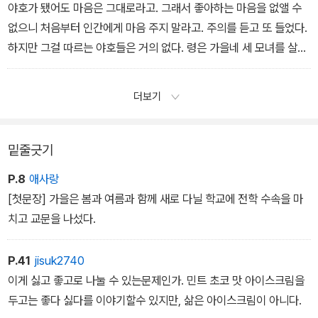
야호가 됐어도 마음은 그대로라고. 그래서 좋아하는 마음을 없앨 수
없으니 처음부터 인간에게 마음 주지 말라고. 주의를 듣고 또 들었다.
하지만 그걸 따르는 야호들은 거의 없다. 령은 가을네 세 모녀를 살렸
고 엄마는 영빈을 자식으로 받아들였다. 매번 다짐하는데 왜 그게 안
될까.마음이 흔들려서 마음이 움직여서 마음이 있어서, 가을은 울었
더보기
다.
밑줄긋기
P.8
애사랑
[첫문장] 가을은 봄과 여름과 함께 새로 다닐 학교에 전학 수속을 마
치고 교문을 나섰다.
P.41
jisuk2740
이게 싫고 좋고로 나눌 수 있는문제인가. 민트 초코 맛 아이스크림을
두고는 좋다 싫다를 이야기할수 있지만, 삶은 아이스크림이 아니다.