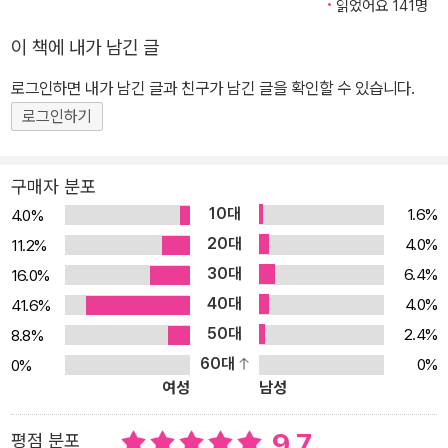
은 서희를 살리기 위해 소중한 구슬을 기꺼이 나눠 주었다. 그렇게 마
읽었어요 141명
음과 마음이 맞닿아 이어진 인연은 누구도 예상하지 못했던 놀라운
이 책에 내가 남긴 글
운명을 만들어 낸다. 인간과 호랑 사이에서 태어나 야호가 된 아이가
로그인하면 내가 남긴 글과 친구가 남긴 글을 확인할 수 있습니다.
바로 가을이다. 완전한 인간도 완전한 야호도 아니라서 자신의 존재
가치를 부정했던 가을은 여러 삶에서 만난 소중한 인연을 통해 울고
로그인하기
웃으며 서서히 자신의 운명과 역할을 깨달아 간다. 마침내 최초 구슬
을 둘러싼 야호족과 호랑족의 전쟁 한가운데 서게 된 가을은 이전과
구매자 분포
는 전혀 다른 선택을 하며 눈부신 성장을 한다. 독자들도 자신의 벽을
10대
1.6%
4.0%
깨고 날아오르는 가을의 성장을 통해 어쩌면 평생 마주해야 할 성장
20대
4.0%
11.2%
의 의미를 다시 한 번 생각해 보게 될 것이다. “열다섯을 일 년 보내는
30대
6.4%
16.0%
것도 끔찍한데 오백 년이라니요?” 청소년들의 마음을 대변하는 김혜
40대
4.0%
41.6%
정표 성장담 이 책은 그동안 성장담을 쓰면 성장한다는 마음으로 『판
50대
2.4%
8.8%
타스틱걸』, 『다이어트 학교』, 『학교 안에서』, 『디어 시스터』 등 여러
60대
0%
0%
작품을 써 왔던 작가의 또 다른 성장담이기도 한다. 특별히 이번 작품
여성
남성
에서는 오백 년 동안 열다섯 살이라는 상징적인 인물을 통해 십 대가
겪는 현실의 벽을 생생하게 보여 준다. 가을은 오백 년 동안 서당에서
9.7
평점 분포