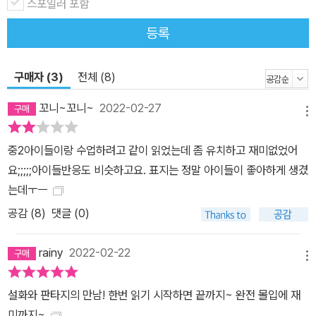
여자아이가 오랜 시간 되풀이된 전쟁을 끝낼 완전한 자로 성장하는
스포일러 포함
과정을 통해 십 대에 대한 우리 사회의 편견과 통념을 깨뜨리고 십 대
등록
가 가진 가능성을 거침없이 보여 준다. 이전 세대가 만든 세상은 결코
완벽하지 않다. 그러니 다른 세상을 꿈꾸고 다른 선택을 해도 된다. 텍
구매자 (3)
전체 (8)
스트가 주는 읽는 즐거움을 담다 위즈덤하우스 청소년 문학 시리즈
'텍스트 T' 『오백 년째 열다섯』은 위즈덤하우스 청소년 문학 시리즈
꼬니~꼬니~
2022-02-27
메뉴
'텍스트 T'의 시작을 알리는 작품이다. 뛰어난 영상 콘텐츠가 넘쳐나
는 시대이지만, 읽는 사람의 상상력을 자극하고 깊은 감동과 울림을
중2아이들이랑 수업하려고 같이 읽었는데 좀 유치하고 재미없었어
선사하는 문학 텍스트의 힘은 여전히 매력적이다. '십 대를 위한 문
요;;;;;아이들반응도 비슷하고요. 표지는 정말 아이들이 좋아하게 생겼
학'(Text for teen readers)이라는 의미를 담은 '텍스트 T'는 앞으
는데ㅜㅡ
로 문학 텍스트가 주는 고유의 즐거움을 선사하는 작품들을 선보일
공감 (
8
)
댓글 (0)
예정이다. 이 책을 먼저 읽은 청소년들의 극찬 ◇ 신비로운 여우, 야
호족의 이야기! 중반 이후 마치 「트와일라잇」의 한국판을 보는 것처럼
rainy
2022-02-22
순식간에 빠져들어 읽었다. 우리의 단군 신화와 여우 전설의 재미있
메뉴
는 콜라보!_나한사랑 ◇ 오백 년 동안이나 열다섯 살인 소녀에게 닥
설화와 판타지의 만남! 한번 읽기 시작하면 끝까지~ 완전 몰입에 재
친 대사건 속으로 빨려 들어가는 순간, 모험이 시작된다._아이린 ◇
미까지~