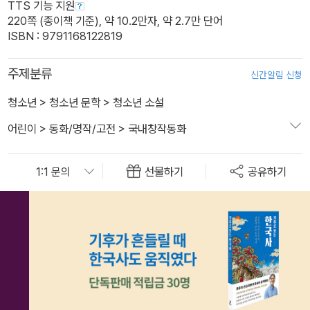
TTS 기능 지원
220쪽 (종이책 기준), 약 10.2만자, 약 2.7만 단어
ISBN : 9791168122819
주제분류
신간알림 신청
청소년
>
청소년 문학
>
청소년 소설
어린이
>
동화/명작/고전
>
국내창작동화
선물하기
공유하기