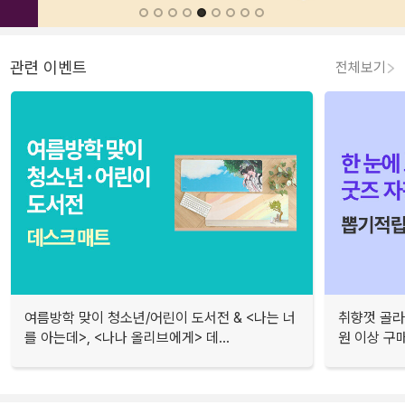
관련 이벤트
전체보기
여름방학 맞이 청소년/어린이 도서전 & <나는 너
취향껏 골라
를 아는데>, <나나 올리브에게> 데...
원 이상 구