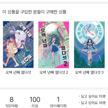
우리 신화와 옛이야기를 바탕으로 빚어낸 판타지 장편소설 『오백 년
째 열다섯』으로 돌아왔다. 환웅이 내려와 신시를 세웠을 때 인간이 되
이 상품을 구입한 분들이 구매한 상품
고 싶었던 곰과 범과 달리 인간이 되길 거절했던 여우가 단군을 도와
달라는 웅녀의 부탁으로 최초 구슬을 받고 야호족을 이루었다는 기발
한 상상에 ‘여우 누이’, ‘은혜 갚은 까치', '호랑이 형님' 등 우리 옛이야
기를 더해 오백 년 동안 열다섯 살로 살아온 여자아이의 비밀스러운
운명을 담았다. 이 책의 주인공 가을은 오백 년 전 열다섯 살에 최초의
야호 령에게 구슬을 받아 종야호가 된다. 야호가 되면 육체의 시간이
멈추기 때문에 구슬을 있는 한 영원한 삶을 살게 된다. 영원을 산다는
것은 축복일까, 저주일까? 가을은 오백 년을 살면서 계속되는 삶에
대한 회의, 매번 정체를 밝힐 수 없어서 마음을 나눈 사람들을 떠나야
오백 년째 열다섯
오백 년째 열다섯 2
오백 년째 열다섯 3
했던 슬픔, 인간에게도 야호에게도 환영받지 못하는 존재라는 정체성
의 혼란을 겪으면서 누구에게도 마음을 주지 않기 위해 스스로 벽을
만든 채 외롭게 살아간다. 하지만 사람이든 야호든 마음이 있는 존재
이기에 마음이 움직이는 일을 부정할 수가 없다. 가을은 열다섯 서희
읽고 싶어요 15명
8
100
1
였던 시절에 덫에 걸린 하얀 여우를 구했고, 하얀 여우로 변신했던 령
읽고 있어요 16명
100자평
리뷰
마이페이퍼