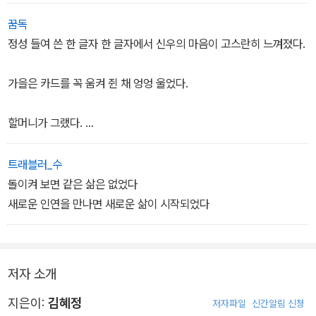
꿈독
정성 들여 쓴 한 글자 한 글자에서 신우의 마음이 고스란히 느껴졌다.
가을은 카드를 꼭 움켜 쥔 채 엉엉 울었다.
할머니가 그랬다.
우리가 야호가 됐어도 마음은 그대로라고.
트래블러_수
돌이켜 보면 같은 삶은 없었다
그래서 좋아하는 마음을 없앨 수 없으니 첨부터 인간에게 마음 주지
새로운 인연을 만나면 새로운 삶이 시작되었다
말라고.
주의를 듣고 또 들었다.
저자 소개
하지만 그걸 따르는 야호들은 거의 없다. (104)
지은이:
김혜정
저자파일
신간알림 신청