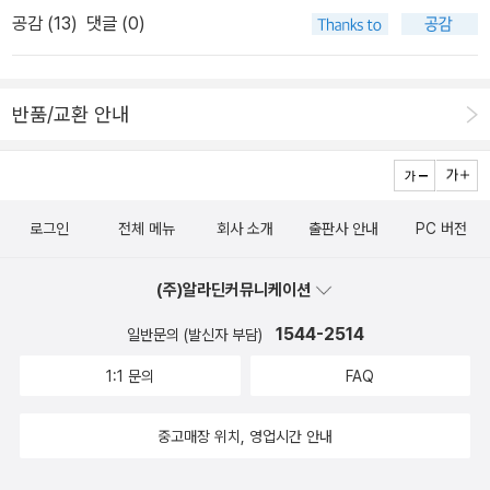
페러디해 야호족과 호랑족이 인간 세상에서 함께 살아간다는 새로운
호든 뭐든 다 괜찮아. 너는 가을이니까.'p.166​​오백 년을 살았지만 인
공감 (
13
)
댓글 (0)
세계관을 펼쳐 보이며 출생의 비밀을 가진 가을이 두 종족 사이의 갈
간에게 배신당하고 싶지 않고, 인간과의 사랑이 늘 슬퍼서 거리를 두
등을 해결해나가는 이야기구성이 꽤 짜임새가 있다. 최초의 구슬이
고 멀리서만 바라봤을 가을에게 있는 그대로의 나를 받아준다는 이가
가진 힘을 서로 차지하기 위해 다툼이 일어나고 그 다툼에 소중한 존
있다는 걸 알게 되었을 때 그 마음은 어떠했을까.작가로부터 또 한 방
반품/교환 안내
재를 잃게 되는 가을이 마음의 상처를 딛고 내리는 마지막 결단은 선
먹어버렸다. ​​인간과 동물이 균형을 이루며 살아야 한다는 야호족과
악을 구분해서 처단하거나 처벌하는 것이 아닌 모두에게 선한 결론을
인간을 정복해야 한다는 호랑족의 전쟁도 이야기의 한 축을 이룬다.
낸다. 우연인것 같지만 운명처럼 서로 엮이게 되는 야호족과 호랑족
할머니와 엄마가 이번엔 가을이를 따라 학교에 다녔던 것도, 야호의
그리고 봄여름가을 세자매의 이야기에 중2병 열다섯 아이들은 지루
우두머리 령의 동생 휴가 가을이 반에 전학 왔던 것도,그리고 의문의
로그인
전체 메뉴
회사 소개
출판사 안내
PC 버전
함을 살짝 잊고 한번쯤 오백년째 열다섯을 살게 된다면 어떨지 상상
전학생 유정이 신우 옆에 어슬렁거렸던 것도 모두 호랑족과의 구슬
하게 될듯하다.
전쟁이 임박했음을 알리는 신호였다. ​몸에 원구슬이 없는 령이 죽은
(주)알라딘커뮤니케이션
채 발견되고, 가을은 호랑족이었던 아빠가 유정과 함께 있다는 것을
1544-2514
일반문의 (발신자 부담)
알게 된다.원구슬이 자신의 몸에 있음을 알게 된 가을은 원구슬을 호
랑족으로부터 지키는 것이 우선이며, 구슬 전쟁동안 몸을 숨겨야 한
1:1 문의
FAQ
다고 주장하는 휴의 생각에 동의하지만신우가 사라져버린 것을 알게
되고는 마음을 바꾸게 된다. ​'너, 그 아이를 정말로 좋아하는구나.'가
중고매장 위치, 영업시간 안내
을은 천천히 고개를 끄덕였다. 신우를 만난 뒤 처음으로 가을은 살아