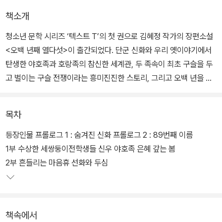
책소개
청소년 문학 시리즈 ‘텍스트 T’의 첫 권으로 김혜정 작가의 장편소설
<오백 년째 열다섯>이 출간되었다. 단군 신화와 우리 옛이야기에서
탄생한 야호족과 호랑족의 참신한 세계관, 두 족속이 최초 구슬을 두
고 벌이는 구슬 전쟁이라는 흥미진진한 스토리, 그리고 오백 년을 열
다섯으로 살아온 여자아이라는 독보적인 캐릭터가 더해져 전 세대가
읽을 수 있는 몰입감 넘치는 한국형 판타지가 탄생했다.
목차
또한 '오늘의 만화상' <연의 편지>로 사랑받았던 조현아 작가가 일러
등장인물 프롤로그 1 : 숨겨진 신화 프롤로그 2 : 89번째 이름
스트로 참여해 여우에서 인간이 된 야호족과 범에서 인간이 된 호랑
1부 수상한 세쌍둥이전학생들 신우 야호족 은혜 갚는 봄
족의 세계를 매력적으로 보여 준다.
2부 흔들리는 마음휴 선화와 두심
책속에서