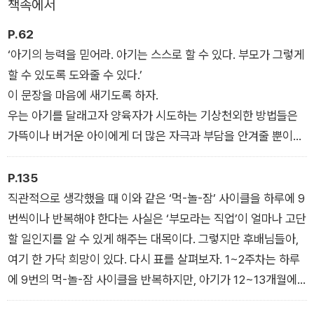
책속에서
《똑게육아》가 기존의 다른 책들과 차별화되는 지점은 두 아이를
P.62
키우며 육아 실근무를 뛰고 있는 저자가 과학적인 근거를 바탕으
‘아기의 능력을 믿어라. 아기는 스스로 할 수 있다. 부모가 그렇게
로 매우 구체적이고 세밀한 지침을 담았다는 점이다. 각 주차별로
할 수 있도록 도와줄 수 있다.’
적절한 먹고, 자고, 노는 시간을 정확한 수치로 계량화한 부분과
이 문장을 마음에 새기도록 하자.
아기의 올바른 수면교육을 위해 수립한 치밀하고 꼼꼼한 전략들
우는 아기를 달래고자 양육자가 시도하는 기상천외한 방법들은
은 일반인들이 쉽게 접하기 힘든 고급 육아 정보를 현장에 바로
가뜩이나 버거운 아이에게 더 많은 자극과 부담을 안겨줄 뿐이다.
적용할 수 있도록 만들어졌다.
아기가 충분히 먹었고, 기저귀도 젖지 않았다면, 오히려 이럴 때
는 진정 계단을 참고해 정적인 방법으로 아기를 진정시켜주는 것
P.135
《똑게육아》의 대성공으로 저자를 찾는 독자들의 요구가 많아지
이 좋다. 온종일 아기가 힘들었다는 것을 알아주고, 아기의 마음
직관적으로 생각했을 때 이와 같은 ‘먹-놀-잠’ 사이클을 하루에 9
자 저자는 보다 정확한 정보를 전달하겠다는 사명으로 미국과 호
을 이해해줄 수 있는 여러분이 든든하게 존재한다는 느낌을 전해
번씩이나 반복해야 한다는 사실은 ‘부모라는 직업’이 얼마나 고단
주에서 대한민국 최초로 국제 수면교육 전문가 자격증을 취득했
주면 된다.
할 일인지를 알 수 있게 해주는 대목이다. 그렇지만 후배님들아,
다. 저자는 이번 책에 하버드·스탠퍼드 수면의학과의 최신 지침을
여기 한 가닥 희망이 있다. 다시 표를 살펴보자. 1~2주차는 하루
반영해 집필하는 등 수면교육 분야의 최신 고급 정보들을 아낌없
에 9번의 먹-놀-잠 사이클을 반복하지만, 아기가 12~13개월에
이 담아내고자 했다.
이르면 하루에 3번 식사하는 체제로 바뀌는 것을 알 수 있다. 매