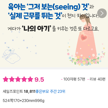
9.5
100자평 57편
리뷰 40편
세일즈포인트
18,811
좋은부모 주간 23위
524쪽
170*230mm
996g