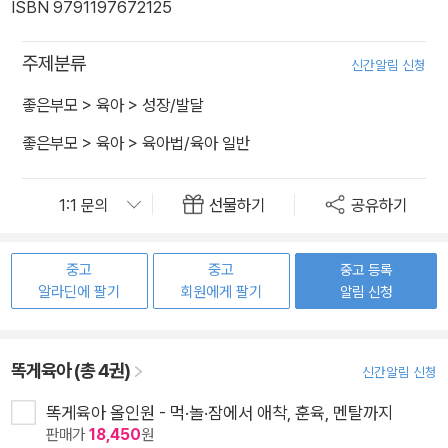
ISBN 9791197672125
주제분류
신간알림 신청
좋은부모
>
육아
>
성장/발달
좋은부모
>
육아
>
육아법/육아 일반
선물하기
공유하기
중고
중고
중고 등록
알라딘에 팔기
회원에게 팔기
알림 신청
똑게육아 (총 4권)
신간알림 신청
똑게육아 올인원 - 먹·놀·잠에서 애착, 훈육, 멘탈까지
판매가
18,450
원