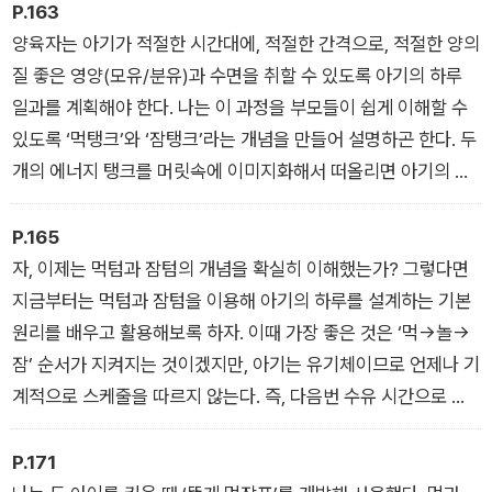
일 9번이나 반복되는 먹-놀-잠 사이클의 관리는 평생에 걸쳐 해
P.163
야 하는 일이 아니라는 이야기다. 아주 일시적인 기간 동안에만
양육자는 아기가 적절한 시간대에, 적절한 간격으로, 적절한 양의
일어나는 특정 업무 수행 기간이라고 생각하고 이 일에 임하면 한
질 좋은 영양(모유/분유)과 수면을 취할 수 있도록 아기의 하루
결 마음이 편할 것이다.
일과를 계획해야 한다. 나는 이 과정을 부모들이 쉽게 이해할 수
있도록 ‘먹탱크’와 ‘잠탱크’라는 개념을 만들어 설명하곤 한다. 두
개의 에너지 탱크를 머릿속에 이미지화해서 떠올리면 아기의 먹
잠 스케줄을 일구는 방법이 한결 수월하게 이해될 것이다.
P.165
자, 이제는 먹텀과 잠텀의 개념을 확실히 이해했는가? 그렇다면
지금부터는 먹텀과 잠텀을 이용해 아기의 하루를 설계하는 기본
원리를 배우고 활용해보록 하자. 이때 가장 좋은 것은 ‘먹→놀→
잠’ 순서가 지켜지는 것이겠지만, 아기는 유기체이므로 언제나 기
계적으로 스케줄을 따르지 않는다. 즉, 다음번 수유 시간으로 예
정된 시간까지 자지 않고, 그보다 짧게 자고 일어날 수도 있다. 이
런 경우는 ‘먹-놀-잠-놀-먹’이 될 수도 있다. …(중략)… 정해놓은
P.171
스케줄을 기계적으로 100% 지키는 것보다 큰 틀의 원칙은 지키