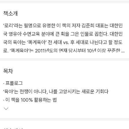
책소개
‘로리’라는 필명으로 유명한 이 책의 저자 김준희 대표는 대한민
국 영유아 수면교육 분야에 큰 획을 그은 인물로 꼽힌다. 대한민
국의 육아는 ‘똑게육아’ 전 세대 vs. 후 세대로 나뉜다고 할 정도
로, ‘똑게육아’는 2011년도의 연재 당시부터 10년 이상 꾸준한 사
랑을 받아온 육아 바이블이다.
목차
‘창직자’의 대표적인 인물로 불리기도 하는 그녀는 본래 MIT에
· 프롤로그
서 경영학 석사를 받고 금융전문가로서 커리어를 쌓으며 열렬히
‘육아’는 전쟁이 아니다, 나를 고양시키는 새로운 기회다
일하던 커리어 우먼이었다. 그랬던 저자는 출산 및 육아를 경험하
· 이 책을 100% 활용하는 법
면서 자신의 장기인 치밀한 공부와 심도 깊은 연구, 지식의 체계
화·이미지화를 통해 아기를 낳고 부모들이 가장 애타하며 필요로
하는 분야인 ‘수면교육’에 관해 그 누구도 따라올 수 없을 수준의
콘텐츠를 개발하고 창조해냈다.