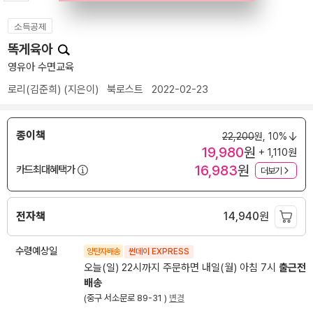
소득공제
똑게육아
영유아 수면교육
로리(김준희)
(지은이)
북로스트
2022-02-23
종이책
22,200
원,
10%
19,980
원
+ 1,110원
16,983
원
카드최대혜택가
더보기
전자책
14,940
원
수령예상일
양탄자배송
썬데이 EXPRESS
오늘(일) 22시까지 주문하면 내일(월) 아침 7시
출근전
배송
(중구 서소문로 89-31 )
변경