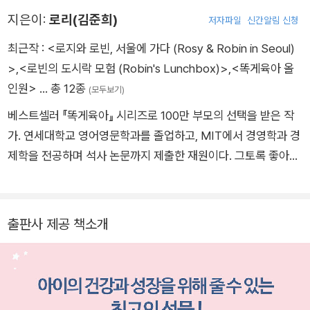
지은이:
로리(김준희)
저자파일
신간알림 신청
최근작 :
<로지와 로빈, 서울에 가다 (Rosy & Robin in Seoul)
>
,
<로빈의 도시락 모험 (Robin's Lunchbox)>
,
<똑게육아 올
인원>
… 총 12종
(모두보기)
베스트셀러 『똑게육아』 시리즈로 100만 부모의 선택을 받은 작
가. 연세대학교 영어영문학과를 졸업하고, MIT에서 경영학과 경
제학을 전공하며 석사 논문까지 제출한 재원이다. 그토록 좋아하
던 문학 전공을 살려, 이번에는 영어–한국어 바이링구얼 동화책
을 집필했다. 『로지와 로빈, 서울에 가다』와 『로빈의 도시락 모
험』은 저자가 캘리포니아 샌디에이고에서 실거주하던 시기에 집
출판사 제공 책소개
필한 작품으로, 영어권 실제 육아 경험과 글로벌 시각이 결합되어
만들어졌다. 저자는 아이의 일상과 문화를 영어 이야기로 연결하
는 글쓰기를 지속하고 있으며, 본 작품에서는 서울의 풍경과 한국
적 정서를 따뜻한 문장으로 엮어냈다. 읽기–놀이–말하기가 이어