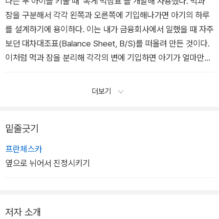
나는 두 아이를 키울 때 ‘똑게 먹잠표’를 개발해 사용했다. 먹과
되, 아기의 컨디션에 따라 발생하는 변수에 양육자가 적절하게 반
잠을 구분해서 각각 왼쪽과 오른쪽에 기입해나가면 아기의 하루
응하여, 아기의 하루 일과 전체를 유연하고 규칙적으로 운용하는
를 설계하기에 용이하다. 이는 내가 금융회사에서 일했을 때 자주
것이 똑게육아의 핵심이다.
보던 대차대조표(Balance Sheet, B/S)를 떠올려 만든 것이다.
이처럼 먹과 잠을 분리해 각각의 변에 기입하면 아기가 얼마만큼
의 간격으로 먹었는지, 얼마나 충분한 수면을 취했는지 파악하기
가 더 쉽다.
더보기
밑줄긋기
프란체스카
옆으로 뉘어서 진정시키기
저자 소개