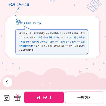
뒤로가
기
보관함담기
선물하기
장바구니
구매하기