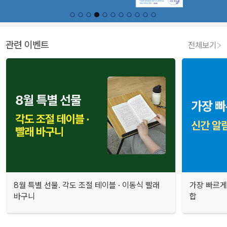
관련 이벤트
전체보기
8월 특별 선물. 각도 조절 테이블 · 이동식 빨래
가장 빠르게
바구니
합