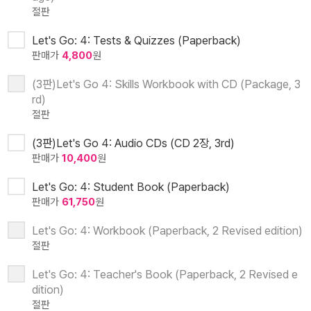
절판
Let's Go: 4: Tests & Quizzes (Paperback)
판매가
4,800
원
(3판)Let's Go 4: Skills Workbook with CD (Package, 3
rd)
절판
(3판)Let's Go 4: Audio CDs (CD 2장, 3rd)
판매가
10,400
원
Let's Go: 4: Student Book (Paperback)
판매가
61,750
원
Let's Go: 4: Workbook (Paperback, 2 Revised edition)
절판
Let's Go: 4: Teacher's Book (Paperback, 2 Revised e
dition)
절판