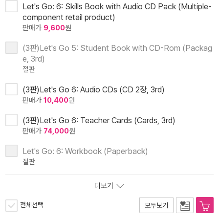
Let's Go: 6: Skills Book with Audio CD Pack (Multiple-
component retail product)
판매가
9,600
원
(3판)Let's Go 5: Student Book with CD-Rom (Packag
e, 3rd)
절판
(3판)Let's Go 6: Audio CDs (CD 2장, 3rd)
판매가
10,400
원
(3판)Let's Go 6: Teacher Cards (Cards, 3rd)
판매가
74,000
원
Let's Go: 6: Workbook (Paperback)
절판
더보기
전체선택
모두보기