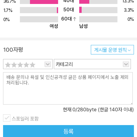
40대
13.3%
36.7%
50대
3.3%
1.7%
60대
0%
0%
여성
남성
100자평
게시물 운영 원칙
카테고리
현재
0
/280byte (한글 140자 이내)
스포일러 포함
등록