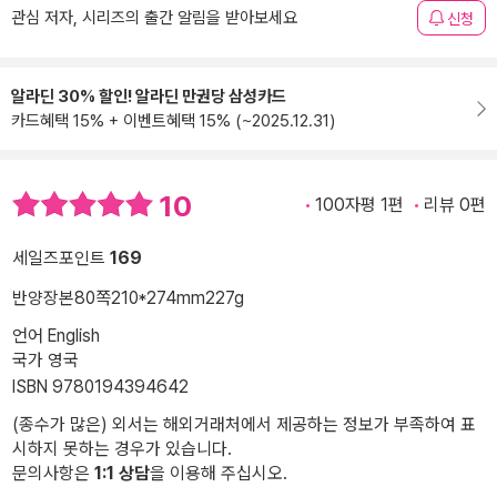
관심 저자, 시리즈의 출간 알림을 받아보세요
신청
알라딘 30% 할인! 알라딘 만권당 삼성카드
카드혜택 15% + 이벤트혜택 15% (~2025.12.31)
10
100자평 1편
리뷰 0편
세일즈포인트
169
반양장본
80쪽
210*274mm
227g
언어 English
국가 영국
ISBN 9780194394642
(종수가 많은) 외서는 해외거래처에서 제공하는 정보가 부족하여 표
시하지 못하는 경우가 있습니다.
문의사항은
1:1 상담
을 이용해 주십시오.