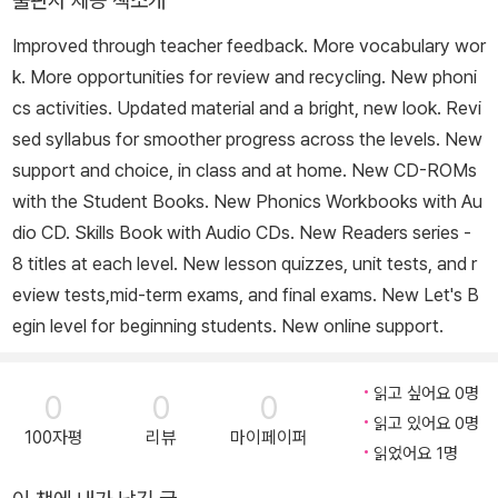
출판사 제공 책소개
Improved through teacher feedback. More vocabulary wor
k. More opportunities for review and recycling. New phoni
cs activities. Updated material and a bright, new look. Revi
sed syllabus for smoother progress across the levels. New
support and choice, in class and at home. New CD-ROMs
with the Student Books. New Phonics Workbooks with Au
dio CD. Skills Book with Audio CDs. New Readers series -
8 titles at each level. New lesson quizzes, unit tests, and r
eview tests,mid-term exams, and final exams. New Let's B
egin level for beginning students. New online support.
읽고 싶어요 0명
0
0
0
읽고 있어요 0명
100자평
리뷰
마이페이퍼
읽었어요 1명