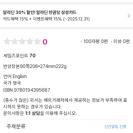
알라딘 30% 할인! 알라딘 만권당 삼성카드
카드혜택 15% + 이벤트혜택 15% (~2025.12.31)
0
100자평 0편
리뷰 0편
세일즈포인트
70
반양장본
90쪽
208*274mm
222g
언어 English
국가 영국
ISBN 9780194395687
(종수가 많은) 외서는 해외거래처에서 제공하는 정보가 부족하여 표
시하지 못하는 경우가 있습니다.
문의사항은
1:1 상담
을 이용해 주십시오.
주제분류
신간알림 신청