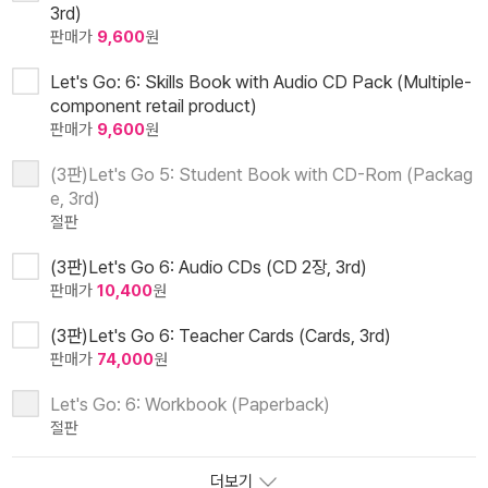
3rd)
판매가
9,600
원
Let's Go: 6: Skills Book with Audio CD Pack (Multiple-
component retail product)
판매가
9,600
원
(3판)Let's Go 5: Student Book with CD-Rom (Packag
e, 3rd)
절판
(3판)Let's Go 6: Audio CDs (CD 2장, 3rd)
판매가
10,400
원
(3판)Let's Go 6: Teacher Cards (Cards, 3rd)
판매가
74,000
원
Let's Go: 6: Workbook (Paperback)
절판
더보기