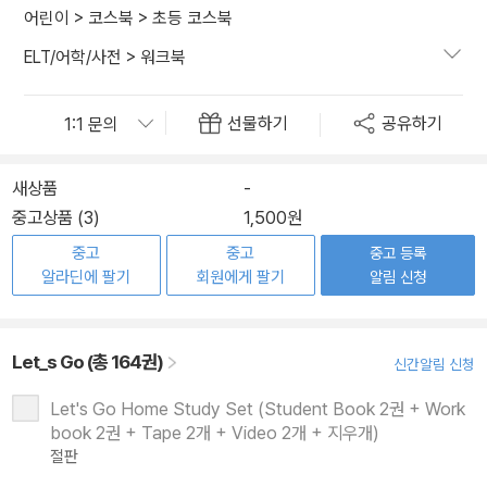
어린이
>
코스북
>
초등 코스북
ELT/어학/사전
>
워크북
선물하기
공유하기
새상품
-
중고상품 (3)
1,500원
중고
중고
중고 등록
알라딘에 팔기
회원에게 팔기
알림 신청
Let_s Go (총 164권)
신간알림 신청
Let's Go Home Study Set (Student Book 2권 + Work
book 2권 + Tape 2개 + Video 2개 + 지우개)
절판