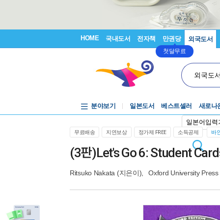
HOME
국내도서
전자책
만권당
외국도서
첫달무료
외국도
분야보기
일본도서
베스트셀러
새로나
일본어입력
무료배송
지연보상
정가제 FREE
소득공제
바인
(3판)Let's Go 6: Student Card
Ritsuko Nakata
(지은이),
Oxford University Press