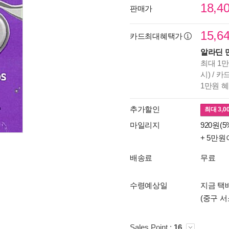
18,4
판매가
15,6
카드최대혜택가
알라딘 
최대 1만
시) / 
1만원 
추가할인
최대
3,0
마일리지
920원(5
+ 5만원
배송료
무료
수령예상일
지금 택배
(중구 서
Sales Point :
16