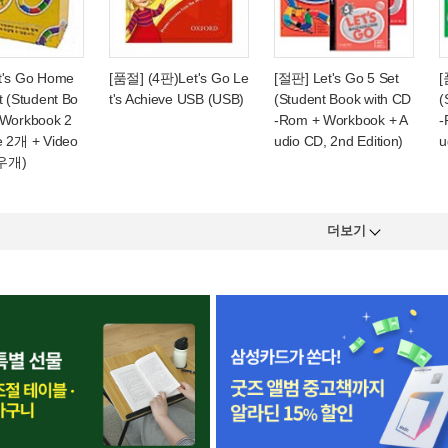
t's Go Home
[품절] (4판)Let's Go Le
[절판] Let's Go 5 Set
[
t (Student Bo
t's Achieve USB (USB)
(Student Book with CD
(
 Workbook 2
-Rom + Workbook + A
-
e 2개 + Video
udio CD, 2nd Edition)
u
우개)
더보기