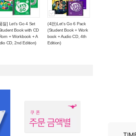
품절] Let's Go 4 Set
(4판)Let's Go 6 Pack
Student Book with CD
(Student Book + Work
Rom + Workbook + A
book + Audio CD, 4th
dio CD, 2nd Edition)
Edition)