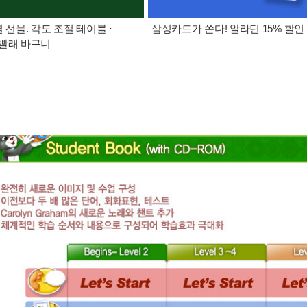
별 선물. 각도 조절 테이블 ·
삼성카드가 쏜다! 알라딘 15% 할인
빨래 바구니