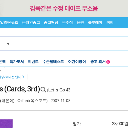
알라딘굿즈
온라인중고
중고매장
우주점
음반
블루레이
커피
서
수준별베스트
중고 외서
온책
특가도서
이벤트
Lexile®
어린이영어
5백원부터
N
수준별베스트
중고 외서
기
딩, 에디션 안내
s (Cards, 3rd)
Let_s Go 43
|
(엮은이)
Oxford(옥스포드)
2007-11-08
정가
23,000