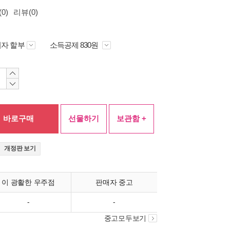
0)
리뷰(0)
자 할부
소득공제 830원
바로구매
선물하기
보관함 +
개정판 보기
이 광활한 우주점
판매자 중고
-
-
중고모두보기