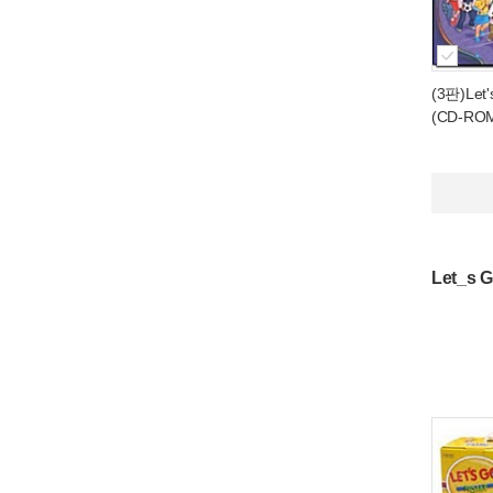
(3판)Let's
(CD-ROM
Let_s 