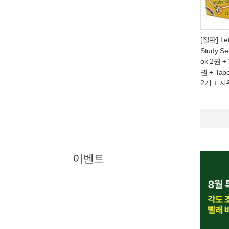
[절판] Le
Study Se
ok 2권 +
권 + Tap
2개 + 지
이벤트