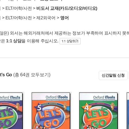
서
>
ELT/어학/사전
>
비도서 교재(카드/오디오/비디오)
서
>
ELT/어학/사전
>
제2외국어
>
영어
 많은) 외서는 해외거래처에서 제공하는 정보가 부족하여 표시하지 못
항은
1:1 상담
을 이용해 주십시오.
t's Go
(총 64권 모두보기)
신간알림 신청