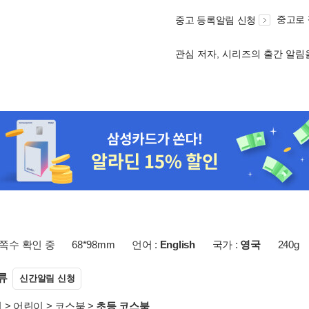
중고로
중고 등록알림 신청
관심 저자, 시리즈의 출간 알
쪽수 확인 중
68*98mm
언어 :
English
국가 :
영국
240g
류
신간알림 신청
서
>
어린이
>
코스북
>
초등 코스북