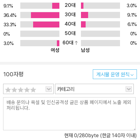
20대
3.0%
9.1%
30대
9.1%
36.4%
40대
6.1%
33.3%
50대
0%
0%
60대
0%
3.0%
여성
남성
100자평
게시물 운영 원칙
카테고리
현재
0
/280byte (한글 140자 이내)