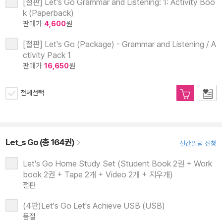
[절판] Let's Go Grammar and Listening: 1: Activity Boo
k (Paperback)
판매가
4,600
원
[절판] Let's Go (Package) - Grammar and Listening / A
ctivity Pack 1
판매가
16,650
원
전체선택
Let_s Go (총 164권)
신간알림 신청
Let's Go Home Study Set (Student Book 2권 + Work
book 2권 + Tape 2개 + Video 2개 + 지우개)
절판
(4판)Let's Go Let's Achieve USB (USB)
품절