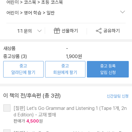
어린이
>
코스북
>
초등 코스북
어린이
>
영어 학습
>
일반
선물하기
공유하기
새상품
-
중고상품 (3)
1,900원
중고
중고
중고 등록
알라딘에 팔기
회원에게 팔기
알림 신청
이 책의 전/후속편 (총 3권)
신간알림 신청
[절판] Let's Go Grammar and Listening 1 (Tape 1개, 2n
d Edition) - 교재 별매
판매가
4,500
원