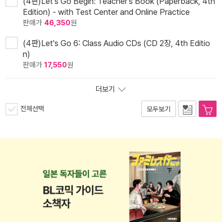
(4판)Let's Go Begin: Teacher's Book (Paperback, 4th
Edition) - with Test Center and Online Practice
판매가
46,350
원
(4판)Let's Go 6: Class Audio CDs (CD 2장, 4th Editio
n)
판매가
17,550
원
더보기
전체선택
모두보기