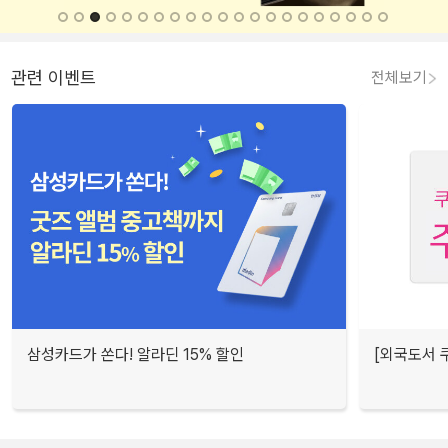
관련 이벤트
전체보기
삼성카드가 쏜다! 알라딘 15% 할인
[외국도서 쿠