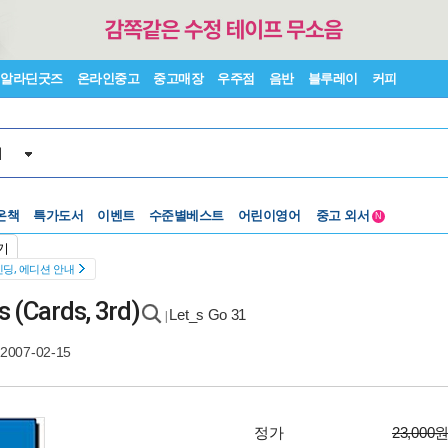
알라딘굿즈
온라인중고
중고매장
우주점
음반
블루레이
커피
서
온책
특가도서
이벤트
수준별베스트
어린이영어
중고 외서
N
Lexile®
5백원부터
기
수준별베스트
중고 외서
딩, 에디션 안내
s (Cards, 3rd)
Let_s Go 31
|
2007-02-15
정가
23,000