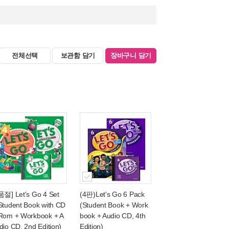
전체선택
보관함 담기
장바구니 담기
품절] Let's Go 4 Set
(4판)Let's Go 6 Pack
Student Book with CD
(Student Book + Work
Rom + Workbook + A
book + Audio CD, 4th
dio CD, 2nd Edition)
Edition)