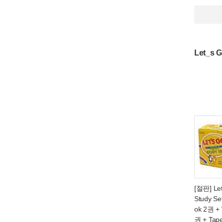
Let_s 
[절판] Le
Study Se
ok 2권 +
권 + Tap