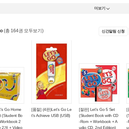
더보기
Go
(총 164권 모두보기)
신간알림 신청
t's Go Home
[품절] (4판)Let's Go Le
[절판] Let's Go 5 Set
[
t (Student Bo
t's Achieve USB (USB)
(Student Book with CD
(
 Workbook 2
-Rom + Workbook + A
-
e 2개 + Video
udio CD, 2nd Edition)
u