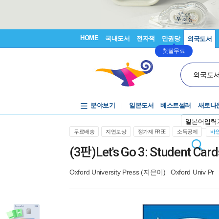
HOME
국내도서
전자책
만권당
외국도서
첫달무료
외국도
분야보기
일본도서
베스트셀러
새로나
일본어입력
무료배송
지연보상
정가제 FREE
소득공제
바인
(3판)Let's Go 3: Student Card
Oxford University Press
(지은이)
Oxford Univ Pr