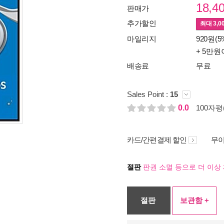
18,4
판매가
추가할인
최대
3,0
마일리지
920원(5
+ 5만원
배송료
무료
Sales Point :
15
0.0
100자평(
카드/간편결제 할인
무이
절판
판권 소멸 등으로 더 이상 
절판
보관함 +