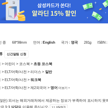
인 중
68*98mm
언어 :
English
국가 :
영국
281g
ISBN :
류
신간알림 신청
서
>
어린이
>
코스북
>
초등 코스북
서
>
ELT/어학/사전
>
리더스
>
일반
서
>
ELT/어학/사전
>
워크북
서
>
ELT/어학/사전
>
제2외국어
>
영어
더보기
 많은) 외서는 해외거래처에서 제공하는 정보가 부족하여 표시하지 못
항은
1:1 상담
을 이용해 주십시오.