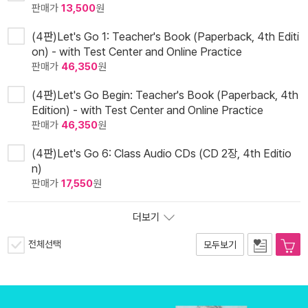
판매가
13,500
원
(4판)Let's Go 1: Teacher's Book (Paperback, 4th Editi
on) - with Test Center and Online Practice
판매가
46,350
원
(4판)Let's Go Begin: Teacher's Book (Paperback, 4th
Edition) - with Test Center and Online Practice
판매가
46,350
원
(4판)Let's Go 6: Class Audio CDs (CD 2장, 4th Editio
n)
판매가
17,550
원
더보기
전체선택
모두보기