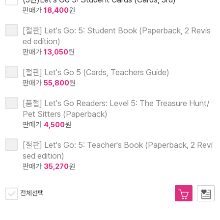
판매가
18,400
원
[절판] Let's Go: 5: Student Book (Paperback, 2 Revis
ed edition)
판매가
13,050
원
[절판] Let's Go 5 (Cards, Teachers Guide)
판매가
55,800
원
[품절] Let's Go Readers: Level 5: The Treasure Hunt/
Pet Sitters (Paperback)
판매가
4,500
원
[절판] Let's Go: 5: Teacher's Book (Paperback, 2 Revi
sed edition)
판매가
35,270
원
전체선택