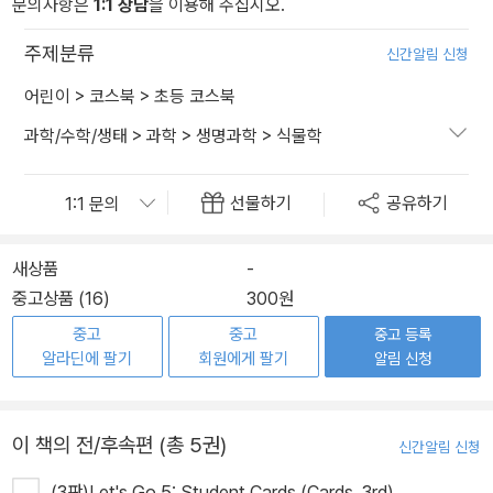
문의사항은
1:1 상담
을 이용해 주십시오.
주제분류
신간알림 신청
어린이
>
코스북
>
초등 코스북
과학/수학/생태
>
과학
>
생명과학
>
식물학
선물하기
공유하기
새상품
-
중고상품 (16)
300원
중고
중고
중고 등록
알라딘에 팔기
회원에게 팔기
알림 신청
이 책의 전/후속편 (총 5권)
신간알림 신청
(3판)Let's Go 5: Student Cards (Cards, 3rd)