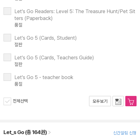
Let's Go Readers: Level 5: The Treasure Hunt/Pet Sit
ters (Paperback)
품절
Let's Go 5 (Cards, Student)
절판
Let's Go 5 (Cards, Teachers Guide)
절판
Let's Go 5 - teacher book
품절
전체선택
모두보기
Let_s Go (총 164권)
신간알림 신청