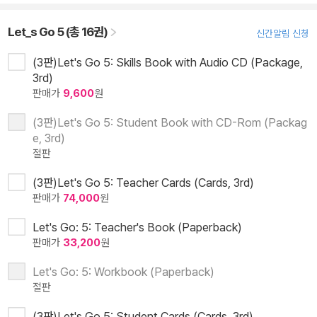
Let_s Go 5 (총 16권)
신간알림 신청
(3판)Let's Go 5: Skills Book with Audio CD (Package,
3rd)
판매가
9,600
원
(3판)Let's Go 5: Student Book with CD-Rom (Packag
e, 3rd)
절판
(3판)Let's Go 5: Teacher Cards (Cards, 3rd)
판매가
74,000
원
Let's Go: 5: Teacher's Book (Paperback)
판매가
33,200
원
Let's Go: 5: Workbook (Paperback)
절판
(3판)Let's Go 5: Student Cards (Cards, 3rd)