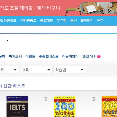
알라딘굿즈
온라인중고
중고매장
우주점
음반
블루레이
커피
서
수준별베스트
중고 외서
온책
특가도서
이벤트
어린이영어
N
Lexile®
5백원부터
기
수준별베스트
중고 외서
야 신간 베스트