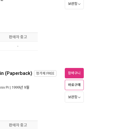
보관함
판매자 중고
-
tin (Paperback)
장바구니
정가제
FREE
바로구매
iv Pr
| 1999년 9월
보관함
판매자 중고