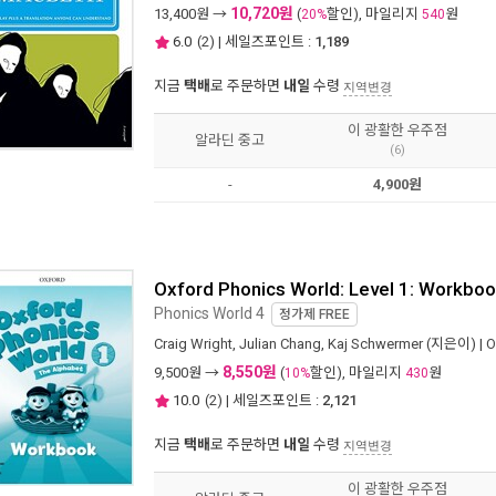
10,720원
13,400
원 →
(
할인), 마일리지
원
20%
540
6.0
(
2
) | 세일즈포인트 :
1,189
지금
택배
로 주문하면
내일
수령
지역변경
이 광활한 우주점
알라딘 중고
(6)
-
4,900원
Oxford Phonics World: Level 1: Workbo
Phonics World 4
정가제
FREE
Craig Wright
,
Julian Chang
,
Kaj Schwermer
(지은이) |
O
8,550원
9,500
원 →
(
할인), 마일리지
원
10%
430
10.0
(
2
) | 세일즈포인트 :
2,121
지금
택배
로 주문하면
내일
수령
지역변경
이 광활한 우주점