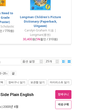
s Need to
Longman Children's Picture
 Grade
Dictionary (Paperback,
Poster)
Uitgawe)
Scholastic
Carolyn Graham 지음 |
 / 770원)
Longman(롱맨)
30,400
원(
5%
할인 / 310원)
옵션 설정
25개
순
1~20
끝
선택
장바구니 담기
보관함 담기
마이리스트 담기
ide Plain English
장바구니
바로구매
s
| 2003년 4월