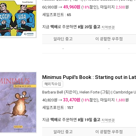
49,960원
60,930
원 →
(
할인), 마일리지
원
18%
2,500
세일즈포인트 :
65
지금
택배
로 주문하면
8월 20일 출고
지역변경
알라딘 중고
이 광활한 우주점
-
-
Minimus Pupil's Book : Starting out in La
해외직수입
Barbara Bell
(지은이),
Helen Forte
(그림) |
Cambridge Un
33,470원
40,820
원 →
(
할인), 마일리지
원
18%
1,680
세일즈포인트 :
157
지금
택배
로 주문하면
8월 19일 출고
지역변경
알라딘 중고
이 광활한 우주점