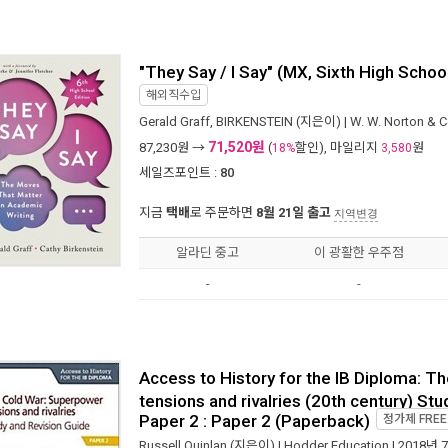
"They Say / I Say" (MX, Sixth High School
해외직수입
Gerald Graff
,
BIRKENSTEIN
(지은이) |
W. W. Norton &
71,520원
87,230
원 →
(
할인), 마일리지
원
18%
3,580
세일즈포인트 :
80
지금
택배
로 주문하면
8월 21일 출고
지역변경
알라딘 중고
이 광활한 우주점
-
-
Access to History for the IB Diploma: 
tensions and rivalries (20th century) St
Paper 2 : Paper 2 (Paperback)
정가제
FREE
Russell Quinlan
(지은이) |
Hodder Education
| 2018년 