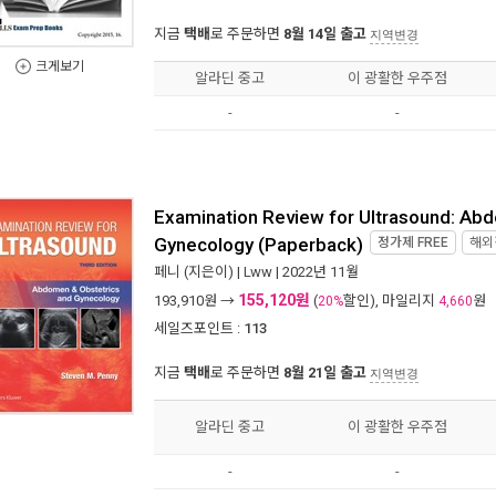
지금
택배
로 주문하면
8월 14일 출고
지역변경
크게보기
알라딘 중고
이 광활한 우주점
-
-
Examination Review for Ultrasound: Ab
Gynecology (Paperback)
정가제
FREE
해외
페니
(지은이) |
Lww
| 2022년 11월
155,120원
193,910
원 →
(
할인), 마일리지
원
20%
4,660
세일즈포인트 :
113
지금
택배
로 주문하면
8월 21일 출고
지역변경
알라딘 중고
이 광활한 우주점
-
-