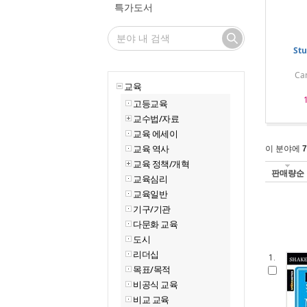
특가도서
Stu
Ca
교육
고등교육
교수법/자료
교육 에세이
교육 역사
이 분야에
7
교육 정책/개혁
판매량순
교육심리
교육일반
기구/기관
다문화 교육
도시
리더십
1.
목표/목적
비공식 교육
비교 교육