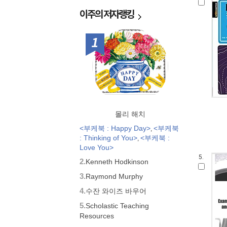
이주의
저자랭킹
1위
몰리 해치
<부케북 : Happy Day>
<부케북
,
: Thinking of You>
<부케북 :
,
Love You>
5.
2.
Kenneth Hodkinson
3.
Raymond Murphy
4.
수잔 와이즈 바우어
5.
Scholastic Teaching
Resources