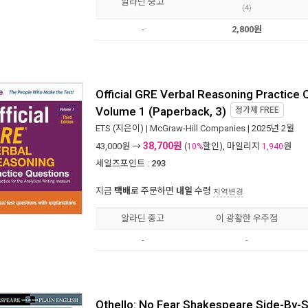
알라딘 중고
(4)
-
2,800원
Official GRE Verbal Reasoning Practice Q
Volume 1 (Paperback, 3)
정가제
FREE
ETS
(지은이) |
McGraw-Hill Companies
| 2025년 2월
38,700원
43,000
원 →
(
할인), 마일리지
원
10%
1,940
세일즈포인트 :
293
지금
택배
로 주문하면
내일
수령
지역변경
알라딘 중고
이 광활한 우주점
-
-
Othello: No Fear Shakespeare Side-By-Si