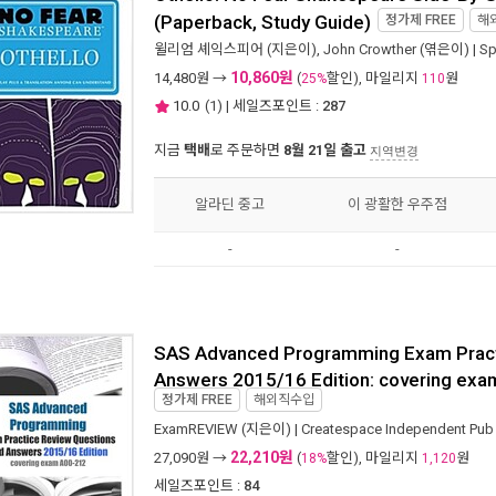
(Paperback, Study Guide)
정가제
FREE
해
윌리엄 셰익스피어
(지은이),
John Crowther
(엮은이) |
Sp
10,860원
14,480
원 →
(
할인), 마일리지
원
25%
110
10.0
(
1
) | 세일즈포인트 :
287
지금
택배
로 주문하면
8월 21일 출고
지역변경
알라딘 중고
이 광활한 우주점
-
-
SAS Advanced Programming Exam Pract
Answers 2015/16 Edition: covering ex
정가제
FREE
해외직수입
ExamREVIEW
(지은이) |
Createspace Independent Pub
22,210원
27,090
원 →
(
할인), 마일리지
원
18%
1,120
세일즈포인트 :
84