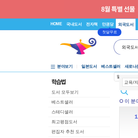
HOME
국내도서
전자책
만권당
외국도서
첫달무료
외국도
분야보기
일본도서
베스트셀러
새로나
일본어입력
학습법
도서 모두보기
이 분
베스트셀러
스테디셀러
최고평점도서
편집자 추천 도서