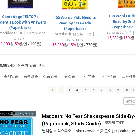
100 Words Kid
Cambridge IELTS 7 :
100 Words Kids Need to
Read by 2nd
dent's Book with Answers
Read by 1st Grade
(Paperback, 
(Paperback)
(Paperback)
Scholastic 엮음 | 
mbridge ESOL | Cambridge
scholastic 편집부 엮음 |
15,380
원(
15%
할인
Univ Pr
Scholastic
19,000
원(
5%
할인 / 190원)
15,380
원(
15%
할인 / 770원)
9,985
개의 상품이 있습니다.
출시일순
등록일순
상품명순
평점순
리뷰순
저가격순
고가격
1
2
3
4
5
6
7
8
9
10
1
전체
Macbeth: No Fear Shakespeare Side-By-S
(Paperback, Study Guide)
정가제
FREE
윌리엄 셰익스피어
,
John Crowther
(지은이) |
Sparknote