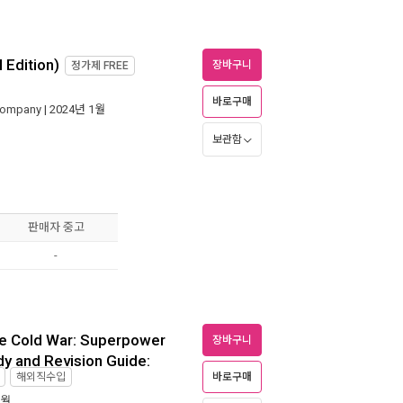
 Edition)
장바구니
정가제
FREE
바로구매
 Company
| 2024년 1월
보관함
판매자 중고
-
The Cold War: Superpower
장바구니
udy and Revision Guide:
해외직수입
바로구매
7월