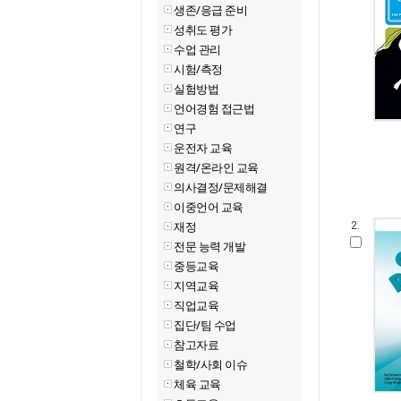
생존/응급 준비
성취도 평가
수업 관리
시험/측정
실험방법
언어경험 접근법
연구
운전자 교육
원격/온라인 교육
의사결정/문제해결
이중언어 교육
재정
2.
전문 능력 개발
중등교육
지역교육
직업교육
집단/팀 수업
참고자료
철학/사회 이슈
체육 교육