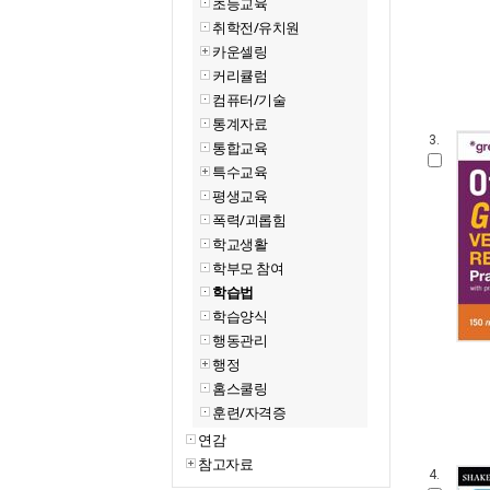
초등교육
취학전/유치원
카운셀링
커리큘럼
컴퓨터/기술
통계자료
3.
통합교육
특수교육
평생교육
폭력/괴롭힘
학교생활
학부모 참여
학습법
학습양식
행동관리
행정
홈스쿨링
훈련/자격증
연감
참고자료
4.