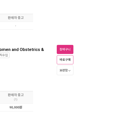
판매자 중고
-
domen and Obstetrics &
장바구니
직수입
바로구매
보관함
판매자 중고
(1)
90,000원