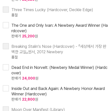
Three Times Lucky (Hardcover, Deckle Edge)
품절
The One and Only Ivan: A Newbery Award Winner (Ha
rdcover)
판매가
25,200
원
Breaking Stalin's Nose (Hardcover) - 『세상에서 가장 완
벽한 교실』원서, 2012 Newbery
품절
Dead End in Norvelt: (Newbery Medal Winner) (Hardc
over)
판매가
24,000
원
Inside Out and Back Again: A Newbery Honor Award
Winner (Hardcover)
판매가
22,800
원
Moon Over Manifest (Library)