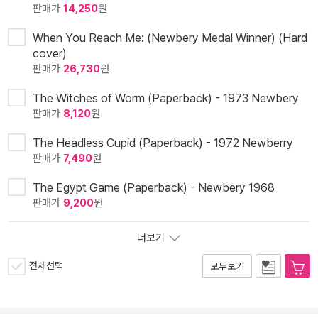
판매가
14,250
원
When You Reach Me: (Newbery Medal Winner) (Hard
cover)
판매가
26,730
원
The Witches of Worm (Paperback) - 1973 Newbery
판매가
8,120
원
The Headless Cupid (Paperback) - 1972 Newberry
판매가
7,490
원
The Egypt Game (Paperback) - Newbery 1968
판매가
9,200
원
더보기
전체선택
모두보기