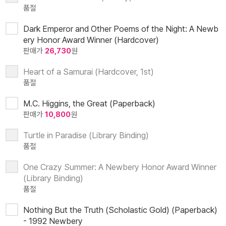
품절
Dark Emperor and Other Poems of the Night: A Newb
ery Honor Award Winner (Hardcover)
판매가
26,730
원
Heart of a Samurai (Hardcover, 1st)
품절
M.C. Higgins, the Great (Paperback)
판매가
10,800
원
Turtle in Paradise (Library Binding)
품절
One Crazy Summer: A Newbery Honor Award Winner
(Library Binding)
품절
Nothing But the Truth (Scholastic Gold) (Paperback)
- 1992 Newbery