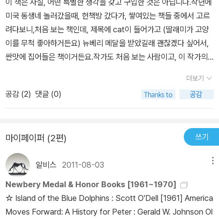
이 책은 사실, 어떤 특별한 생각을 갖고 구입한 것은 아닙니다.작년에
미국 동생네 놀러갔을때, 헌책방 갔다가, 쌓여있는 책들 중에서 고르
려다보니,처음 보는 책인데, 제목에 cat이 들어가고 (딸래미가 고양
이를 무척 좋아하거든요) 뉴베리 메달을 받았길래 괜찮겠다 싶어서,
싼맛에 집어들은 책이거든요.작가도 처음 보는 사람이고, 이 작가의
다른 책에 대해서도 아는 바가 없습니다.제 책은 표지가 다른데요, 오
더보기
래되어서 노릇노릇합니다. ^^그렇게 구입해놓고 사실 1년이 넘도록
공감 (
2
)
댓글 (0)
손을 못대었다가,며칠전에 급하게 나가면서, 가벼운 책을 하나 뽑아
든 것이 이 책이었습니다.주인공은 14살 소년입니다.사실 이 나이는,
아이도 어른도 아닌 중간의 나이이고요,독립심도 생기고, 자기 나름
쓰기
마이페이퍼 (2편)
의 세계를 형성하기 시작하는 때이지요.자식을 키우게 되면서, 옛날
보다 오히려 지금, 성장소설류가 더 재미있더라구요.부모의 입장에서
알비스
2011-08-03
메뉴
자식을 바라보면서,또, 그 시절의 내 모습은 부모에게 어떻게 비쳤을
까도 생각해보게 되고... ^^다소 어설프게 행동하는 주인공을 보면서
Newbery Medal & Honor Books [1961~1970]
혼자 낄낄대면서 읽었습니다.저는 딸아이만 키우기때문에, 사내애를
☆ Island of the Blue Dolphins : Scott O'Dell [1961] America
키우는 것에 대해서는 잘 모르지만,이 책을 읽기 전에는, 아들은 아빠
Moves Forward: A History for Peter : Gerald W. Johnson Ol