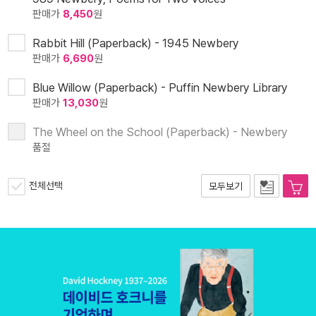
판매가
8,450
원
Rabbit Hill (Paperback) - 1945 Newbery
판매가
6,690
원
Blue Willow (Paperback) - Puffin Newbery Library
판매가
13,030
원
The Wheel on the School (Paperback) - Newbery
품절
전체선택
모두보기