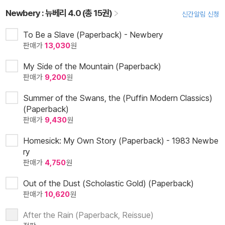
Newbery : 뉴베리 4.0 (총 15권)
신간알림 신청
To Be a Slave (Paperback) - Newbery
판매가
13,030
원
My Side of the Mountain (Paperback)
판매가
9,200
원
Summer of the Swans, the (Puffin Modern Classics)
(Paperback)
판매가
9,430
원
Homesick: My Own Story (Paperback) - 1983 Newbe
ry
판매가
4,750
원
Out of the Dust (Scholastic Gold) (Paperback)
판매가
10,620
원
After the Rain (Paperback, Reissue)