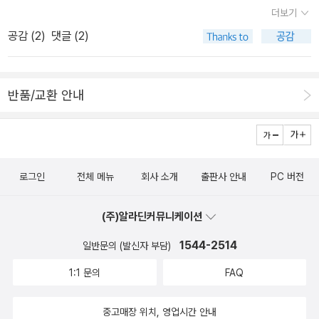
를 키우는 소년이랍니다. 데이브는 고양이니깐, 고양이라는 이름을
더 실감날것 같네요. ^^영어공부를 하는 입장에서 보자면,초보자에게
Basil E. Frankweiler : E. L. Konigsburg [1968] Jennifer, Hec
더보기
붙여주었는데 이 고양이를 통해 새로운 관계들을 배우게 되어요.고양
아주 좋습니다. 단어가 전체적으로 쉽고요, 문장도 그리 길지 않아서,
ate, Macbeth, William McKinley, and Me, Elizabeth : E. L. K
공감 (
2
)
댓글 (2)
이 때문에 친한 친구와 싸우기도 했지만, 새로운 친구와 우정을 쌓기
수월하게 읽힙니다.저같은 경우, 모르는 단어가 많으면 한쪽에 2개
onigsburg The Black Pearl : Scott O'Dell The Fearsome Inn
도 하고 가족에 대해서도 돌아보는 계기를 마련하게 해준답니다. 사
정도, 없고 넘어가는 페이지도 많고요...(단어는 개인차가 있겠지만,
: Isaac Bashevis Singer The Egypt Game : Zilpha Keatley S
춘기인만큼 가족과의 관계도 민감할 시기인데, 특히 아버지와 아들간
확실히 다른 책들에 비하면 쉽습니다.)한 번 가볍게 읽어보세요~ ^^
nyder ☆ The High King : Lloyd Alexander [1969] To Be a S
반품/교환 안내
의 관계는 참 쉬운듯하면서도 어려운것 같아요.고양이로 인해 알게
lave : Julius Lester When Shlemiel Went to Warsaw and Ot
된 톰과 Kate 아줌마가 어려울때 아버지가 발벗고 도와주는 모습을
her Stories : Isaac Bashevis Singer ☆ Sounder : William H.
보면서아버지를 싫어하지만 결국 자신이 아버지와 가장 닮았다는것
Armstrong [1970] Our Eddie : Sulamith Ish-Kishor The Man
을 알게 되고, 아버지가 자신을 이해하지 못한다고 생각하듯이 자신
y Ways of Seeing: An Introduction to the Pleasures of Art :
로그인
전체 메뉴
회사 소개
출판사 안내
PC 버전
역시 아버지를 잘 이해하지 못한다는것을 깨닫게 됩니다. 그래서 이
Janet Gaylord Moore Journey Outside : Mary Q. Steele
책은 아들이 있는 분들에게 더 권하고 싶네요.*이 책은 뉴욕을 배경
(주)알라딘커뮤니케이션
으로 한 이야기라서 아마 뉴욕을 사는 사람들이라면 지리를 알아서인
지 더 좋아했을거란 생각이 들더군요. 저 역시 책 속에 잠깐 체코와 도
1544-2514
일반문의 (발신자 부담)
나우 강에 대해서 나왔다는 것만으로도 반가운것처럼 말이지요. 책
1:1 문의
FAQ
속의 배경이 되는 뉴욕의 모습 Dave 가족이 휴가를 가려고 했는데,
고양이가 고속도로에서 뛰어내렸네요. 책 속의 또 하나의 주인공 고
중고매장 위치, 영업시간 안내