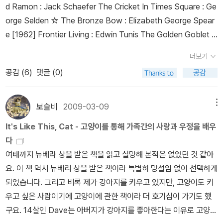
와 - 같은 남자끼리 - 잘 지내고 좋을것이라고 막연하게 생각했었습
d Ramon : Jack Schaefer The Cricket In Times Square : Ge
니다.그런데, ㅎㅎ 여기 읽어보니 전혀 다르더군요.아버지들은 늘 아
orge Selden ☆ The Bronze Bow : Elizabeth George Spear
들이 기대치에 못미쳐 탐탁지 않고, 아들은 구시대적 사고방식을 들
e [1962] Frontier Living : Edwin Tunis The Golden Goblet :
이대는 아버지가 싫고... 많은 부자간이 가지고 있는 문제인것 같습니
Eloise Jarvis McGraw Belling The Tiger : Mary Stolz ☆A Wr
더보기
다.이 책에서는 그런 것들을 무겁지 않고, 아주 가볍게 다루고 있습니
inkle in Time : Madeleine[1963] Thistle and Thyme: Tales a
다.주인공 Dave가 수코양이를 한마리 키우게 되면서 발생되는 주변
공감 (
6
)
댓글 (0)
nd Legends from Scotland : Sorche Nic Leodhas Men of A
의 일들을 그리고 있는데,특별한 이벤트나 스릴이나 그런 것은 전혀
thens : Olivia Coolidge ☆ It's Like This, Cat by Emily Neville
없는 책입니다.고양이가 주인공인것도 전혀 아니고요... ^^잔잔한 일
[1964] Rascal: A Memoir of a Better Era : Sterling North T
보슬비
2009-03-09
메뉴
상을 편안하게 그리면서, 그 안에 비쳐지는 내면을 자연스럽게 보여
he Loner : Ester Wier ☆ Shadow of a Bull : Maia Wojciecho
It's Like This, Cat - 고양이를 통해 가족간의 사랑과 우정을 배우
줍니다.일인칭 작가시점으로 해서, 소년이 궁시렁거리면서 자기 이야
wska [1965] Across Five Aprils : Irene Hunt ☆ I, Juan de P
다
기를 해나가는 듯 보입니다.시제는 현재로 써있어서 일들이 더 실감
areja : Elizabeth Borton de Trevino [1966] The Black Caul
여태까지 뉴베라 상을 받은 책을 읽고 실망해 본적은 없었던 것 같아
나게 느껴지고요, 읽기도 쉽습니다.마치 따라다니면서 보는 것 같은
dron : Lloyd Alexander The Animal Family : Randall Jarrell T
요. 이 책 역시 뉴베리 상을 받은 책이라 특별히 망설임 없이 선택하게
기분이 들더라구요.배경은 1960년대 뉴욕입니다.그래서 약간 촌스
he Noonday Friends : Mary Stolz ☆ Up a Road Slowly : Ire
되었습니다. 그리고 비록 제가 강아지를 키우고 있지만, 고양이도 키
러운 옛날 이야기들이 정겹더군요.작년에 전철타고 뉴욕을 돌던 생각
ne Hunt [1967] The King's Fifth : Scott O'Dell Zlateh The
우고 싶은 사람이기에 고양이에 관한 책이라 더 호기심이 가기도 했
도 나고... 아는 지명들이 나와서 더 즐겁게 읽었습니다.2회독때에는
Goat and Other Stories : Isaac Bashevis Singer The Jazz
구요. 14살인 Dave는 아버지가 강아지를 좋아한다는 이유로 고양이
집에 읽으면서, 뉴욕지도를 펴서 좀 보면서 읽어봐야겠어요.그러면
Man : Mary Hays Weik ☆ From the Mixed-Up Files of Mrs.