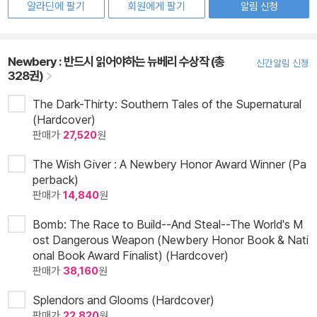
알라딘에 팔기
회원에게 팔기
알림 신청
Newbery : 반드시 읽어야하는 뉴베리 수상작 (총
신간알림 신청
328권)
The Dark-Thirty: Southern Tales of the Supernatural
(Hardcover)
판매가
27,520
원
The Wish Giver : A Newbery Honor Award Winner (Pa
perback)
판매가
14,840
원
Bomb: The Race to Build--And Steal--The World's M
ost Dangerous Weapon (Newbery Honor Book & Nati
onal Book Award Finalist) (Hardcover)
판매가
38,160
원
Splendors and Glooms (Hardcover)
판매가
22,820
원