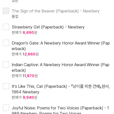
절판
The Sign of the Beaver (Paperback) - Newbery
품절
Strawberry Girl (Paperback) - Newbery
판매가
6,690
원
Dragon's Gate: A Newbery Honor Award Winner (Pap
erback)
판매가
12,660
원
Indian Captive: A Newbery Honor Award Winner (Pap
erback)
판매가
11,870
원
It's Like This, Cat (Paperback) - 『냥이를 위한 건배』원서,
1964 Newbery
판매가
9,940
원
Joyful Noise: Poems for Two Voices (Paperback) - 1
989 Newbery, Poems for Two Voices