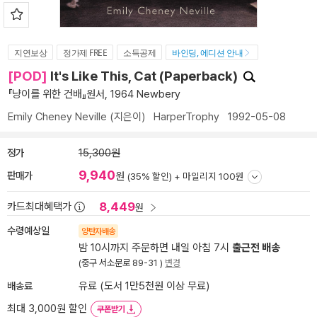
지연보상
정가제 FREE
소득공제
바인딩, 에디션 안내
[POD]
It's Like This, Cat (Paperback)
『냥이를 위한 건배』원서, 1964 Newbery
Emily Cheney Neville
(지은이)
HarperTrophy
1992-05-08
정가
15,300원
9,940
판매가
원
(35% 할인) +
마일리지 100원
8,449
카드최대혜택가
원
수령예상일
양탄자배송
밤 10시까지 주문하면 내일 아침 7시
출근전 배송
(중구 서소문로 89-31 )
변경
배송료
유료 (도서 1만5천원 이상 무료)
최대 3,000원 할인
쿠폰받기