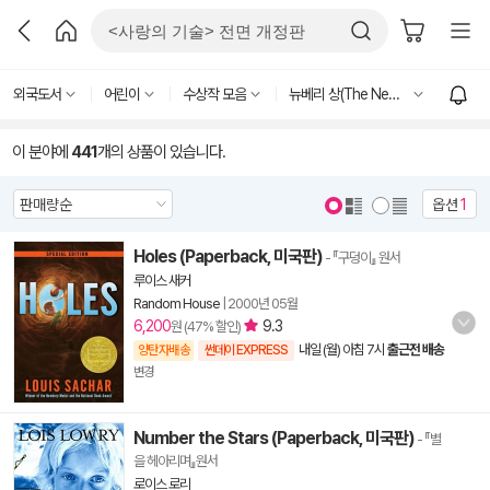
외국도서
어린이
수상작 모음
뉴베리 상(The Newbery Medal)
이 분야에
441
개의 상품이 있습니다.
옵션
1
Holes (Paperback, 미국판)
- 『구덩이』 원서
루이스 새커
Random House
|
2000년 05월
6,200
9.3
원 (47% 할인)
내일 (월) 아침 7시
출근전 배송
양탄자배송
썬데이 EXPRESS
변경
Number the Stars (Paperback, 미국판)
- 『별
을 헤아리며』원서
로이스 로리