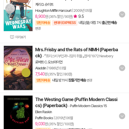
게리 D. 슈미트
Houghton Mifflin Harcourt
|
2009년 05월
8,900
9.5
원 (36% 할인 / 90원)
내일 (월) 아침 7시
출근전 배송
양탄자배송
썬데이 EXPRESS
변경
미리보기
Mrs. Frisby and the Rats of NIMH (Paperba
ck)
- 『프리스비 부인과 니임의 쥐들 』원서/ 1972 Newbery
로버트 C. 오브라이언
Aladdin
|
1986년 03월
7,540
원 (35% 할인 / 80원)
내일 밤 11시
잠들기전 배송
양탄자배송
변경
The Westing Game (Puffin Modern Classi
cs) (Paperback)
-
Puffin Modern Classics 15
Ellen Raskin
Puffin Books
|
2019년 06월
9,030
원 (35% 할인 / 100원)