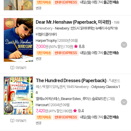
내일 (월) 아침 7시
출근전 배송
양탄자배송
썬데이 EXPRESS
변경
Dear Mr. Henshaw (Paperback, 미국판)
- 198
4 Newbery
-
Newbery : 반드시 읽어야하는 뉴베리 수상작 18
비벌리 클리어리
HarperTrophy
|
2000년 05월
7,000
8.8
원 (50% 할인 / 70원)
내일 (월) 아침 7시
출근전 배송
양탄자배송
썬데이 EXPRESS
변경
미리보기
The Hundred Dresses (Paperback)
- 『내겐 드
레스 백 벌이 있어』원서, 1945 Newbery
-
Odyssey Classics 1
6
엘레노어 에스테스
,
Eleanor Estes
,
루이스 슬로보드킨
(그림)
Harcourt
|
2004년 09월
7,420
9.4
원 (41% 할인 / 80원)
내일 (월) 아침 7시
출근전 배송
양탄자배송
썬데이 EXPRESS
미리보기
변경