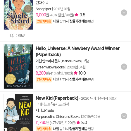
린다 수 박
Sandpiper
|
2011년 01월
9,000
9.5
원 (40% 할인 / 90원)
내일 밤 11시
잠들기전 배송
양탄자배송
변경
미리보기
Hello, Universe: A Newbery Award Winner
(Paperback)
에린 엔트라다 켈리
,
Isabel Roxas
(그림)
Greenwillow Books
|
2020년 04월
8,200
10.0
원 (41% 할인 / 90원)
내일 밤 11시
잠들기전 배송
양탄자배송
변경
New Kid (Paperback)
- 2020 뉴베리 수상작 최초의
그래픽노블 『뉴키드』 원서
제리 크래프트
Harpercollins Childrens Books
|
2019년 02월
11,760
8.0
원 (47% 할인 / 120원)
내일 밤 11시
잠들기전 배송
양탄자배송
변경