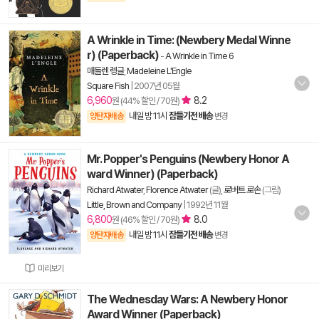
A Wrinkle in Time: (Newbery Medal Winne
r) (Paperback)
-
A Wrinkle in Time 6
매들렌 렝글
,
Madeleine L'Engle
Square Fish
|
2007년 05월
6,960
8.2
원 (44% 할인 / 70원)
내일 밤 11시
잠들기전 배송
양탄자배송
변경
Mr. Popper's Penguins (Newbery Honor A
ward Winner) (Paperback)
Richard Atwater
,
Florence Atwater
(글),
로버트 로손
(그림)
Little, Brown and Company
|
1992년 11월
6,800
8.0
원 (46% 할인 / 70원)
내일 밤 11시
잠들기전 배송
양탄자배송
변경
미리보기
The Wednesday Wars: A Newbery Honor
Award Winner (Paperback)