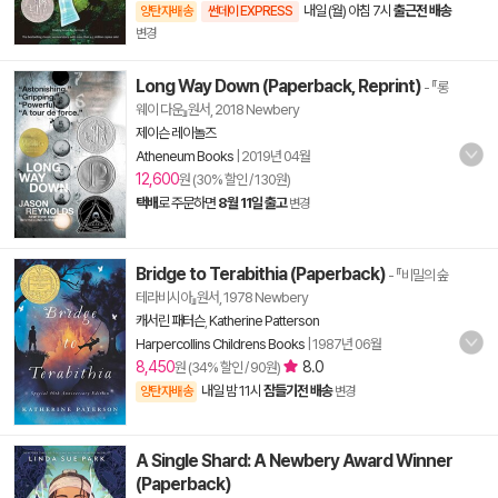
내일 (월) 아침 7시
출근전 배송
양탄자배송
썬데이 EXPRESS
변경
Long Way Down (Paperback, Reprint)
- 『롱
웨이 다운』원서, 2018 Newbery
제이슨 레이놀즈
Atheneum Books
|
2019년 04월
12,600
원 (30% 할인 / 130원)
택배
로 주문하면
8월 11일 출고
변경
Bridge to Terabithia (Paperback)
- 『비밀의 숲
테라비시아』원서, 1978 Newbery
캐서린 패터슨
,
Katherine Patterson
Harpercollins Childrens Books
|
1987년 06월
8,450
8.0
원 (34% 할인 / 90원)
내일 밤 11시
잠들기전 배송
양탄자배송
변경
A Single Shard: A Newbery Award Winner
(Paperback)