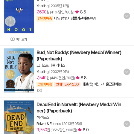
Yearling
|
2005년 12월
7,600
8.5
원 (41% 할인 / 80원)
내일 밤 11시
잠들기전 배송
양탄자배송
변경
미리보기
Bud, Not Buddy: (Newbery Medal Winner)
(Paperback)
크리스토퍼 폴 커티스
Yearling
|
2002년 01월
7,540
8.8
원 (44% 할인 / 80원)
내일 (월) 아침 7시
출근전 배송
양탄자배송
썬데이 EXPRESS
변경
Dead End in Norvelt: (Newbery Medal Win
ner) (Paperback)
잭 갠토스
Feiwel & Friends
|
2013년 05월
9,750
8.0
원 (35% 할인 / 100원)