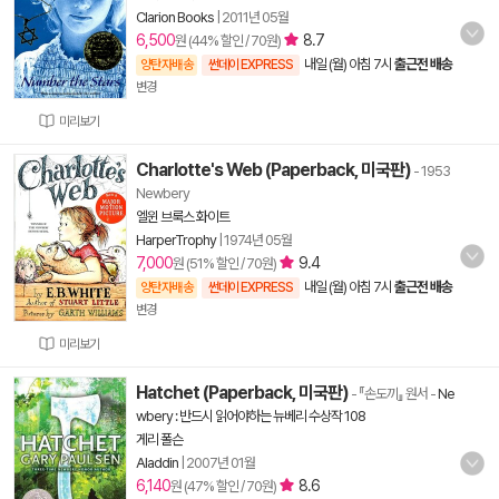
Clarion Books
|
2011년 05월
6,500
8.7
원 (44% 할인 / 70원)
내일 (월) 아침 7시
출근전 배송
양탄자배송
썬데이 EXPRESS
변경
미리보기
Charlotte's Web (Paperback, 미국판)
- 1953
Newbery
엘윈 브룩스 화이트
HarperTrophy
|
1974년 05월
7,000
9.4
원 (51% 할인 / 70원)
내일 (월) 아침 7시
출근전 배송
양탄자배송
썬데이 EXPRESS
변경
미리보기
Hatchet (Paperback, 미국판)
- 『손도끼』 원서
-
Ne
wbery : 반드시 읽어야하는 뉴베리 수상작 108
게리 폴슨
Aladdin
|
2007년 01월
6,140
8.6
원 (47% 할인 / 70원)