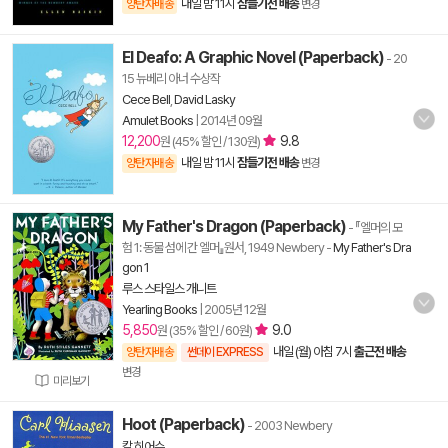
내일 밤 11시
잠들기전 배송
양탄자배송
변경
El Deafo: A Graphic Novel (Paperback)
- 20
15 뉴베리 아너 수상작
Cece Bell
,
David Lasky
Amulet Books
|
2014년 09월
12,200
9.8
원 (45% 할인 / 130원)
내일 밤 11시
잠들기전 배송
양탄자배송
변경
My Father's Dragon (Paperback)
- 『엘머의 모
험 1: 동물 섬에 간 엘머』원서, 1949 Newbery
-
My Father's Dra
gon 1
루스 스타일스 개니트
Yearling Books
|
2005년 12월
5,850
9.0
원 (35% 할인 / 60원)
내일 (월) 아침 7시
출근전 배송
양탄자배송
썬데이 EXPRESS
변경
미리보기
Hoot (Paperback)
- 2003 Newbery
칼 히어슨