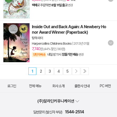
택배
로 주문하면
8월 11일 출고
변경
Inside Out and Back Again: A Newbery Ho
nor Award Winner (Paperback)
탕하 라이
Harpercollins Childrens Books
|
2013년 01월
7,740
원 (44% 할인 / 80원)
내일 밤 11시
잠들기전 배송
양탄자배송
변경
1
2
3
4
5
로그인
전체 메뉴
회사 소개
출판사 안내
PC 버전
(주)알라딘커뮤니케이션
1544-2514
일반문의 (발신자 부담)