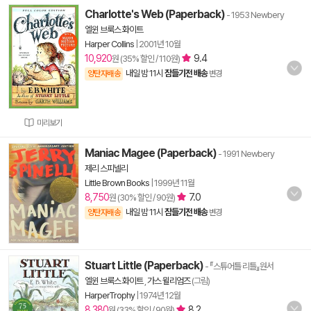
Charlotte's Web (Paperback)
- 1953 Newbery
엘윈 브룩스 화이트
Harper Collins
|
2001년 10월
10,920
9.4
원 (35% 할인 / 110원)
내일 밤 11시
잠들기전 배송
양탄자배송
변경
미리보기
Maniac Magee (Paperback)
- 1991 Newbery
제리 스피넬리
Little Brown Books
|
1999년 11월
8,750
7.0
원 (30% 할인 / 90원)
내일 밤 11시
잠들기전 배송
양탄자배송
변경
Stuart Little (Paperback)
- 『스튜어틀 리틀』원서
엘윈 브룩스 화이트
,
가스 윌리엄즈
(그림)
HarperTrophy
|
1974년 12월
8,380
8.2
원 (33% 할인 / 90원)