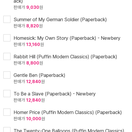
ack)
판매가
9,030
원
Summer of My German Soldier (Paperback)
판매가
8,820
원
Homesick: My Own Story (Paperback) - Newbery
판매가
13,160
원
Rabbit Hill (Puffin Modern Classics) (Paperback)
판매가
8,800
원
Gentle Ben (Paperback)
판매가
12,840
원
To Be a Slave (Paperback) - Newbery
판매가
12,840
원
Homer Price (Puffin Modern Classics) (Paperback)
판매가
10,000
원
The Twenty-One Balloons (Puffin Modern Classics)