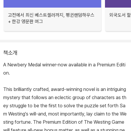
고전에서 최신 베스트셀러까지, 펭귄랜덤하우스
외국도서 할
+ 한강 영문판 머그
책소개
A Newbery Medal winner-now available in a Premium Editi
on.
This brilliantly crafted, award-winning novel is an intriguing
mystery that follows an eclectic group of characters as th
ey struggle to be the first to solve the puzzle set forth Sa
m Westing's will-and, most importantly, lay claim to the We
sting fortune. The Premium Edition of The Westing Game
will feature all-new bonus matter, as well as a stunning ne