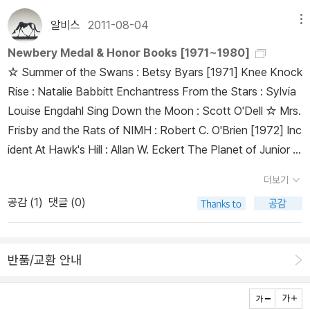
알비스
2011-08-04
메뉴
Newbery Medal & Honor Books [1971~1980]
☆ Summer of the Swans : Betsy Byars [1971] Knee Knock
Rise : Natalie Babbitt Enchantress From the Stars : Sylvia
Louise Engdahl Sing Down the Moon : Scott O'Dell ☆ Mrs.
Frisby and the Rats of NIMH : Robert C. O'Brien [1972] Inc
ident At Hawk's Hill : Allan W. Eckert The Planet of Junior B
rown : Virginia Hamilton The Tombs of Atuan : Ursula K. Le
더보기
Guin Annie and the Old One : Miska Miles The Headless Cu
공감 (
1
)
댓글 (0)
pid : Zilpha Keatley Snyder ☆ Julie of the Wolves : Jean Cr
aighead George [1973] Frog and Toad Together : Arnold L
obel The Upstairs Room : Johanna Reiss The Witches of
반품/교환 안내
Worm : Zilpha Keatley Snyder ☆ The Slave Dancer : Paula
Fox [1974] The Dark Is Rising : Susan Cooper ☆ M. C. Hig
gins, the Great : Virginia Hamilton [1975] Figgs & Phantom