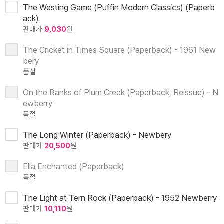
The Westing Game (Puffin Modern Classics) (Paperb
ack)
판매가
9,030
원
The Cricket in Times Square (Paperback) - 1961 New
bery
품절
On the Banks of Plum Creek (Paperback, Reissue) - N
ewberry
품절
The Long Winter (Paperback) - Newbery
판매가
20,500
원
Ella Enchanted (Paperback)
품절
The Light at Tern Rock (Paperback) - 1952 Newberry
판매가
10,110
원