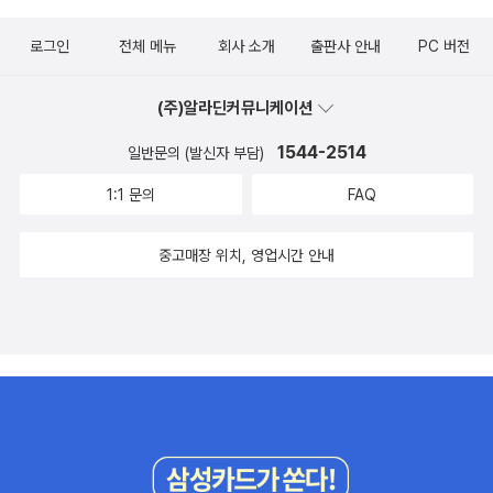
s ; Ellen Raskin My Brother Sam is Dead ; James Lincoln C
로그인
전체 메뉴
회사 소개
출판사 안내
PC 버전
ollier & Christopher Collier The Perilous Gard ; Elizabeth Ma
rie Pope Philip Hall Likes Me, I Reckon Maybe ; Bette Gree
(주)알라딘커뮤니케이션
ne ☆ The Grey King: Susan Cooper [1976] The Hundred P
enny Box : Sharon Bell Mathis Dragonwings : Laurence Ye
1544-2514
일반문의 (발신자 부담)
p ☆ Roll of Thunder, Hear My Cry : Mildred D. Taylor [197
1:1 문의
FAQ
7] Abel's Island : William Steig A String in the Harp : Nancy
Bond ☆ Bridge to Terabithia: Katherine Paterson [1978] R
중고매장 위치, 영업시간 안내
amona and Her Father : Beverly Cleary Anpao: An America
n Indian Odyssey : Jamake Highwater ☆ The Westing Gam
e : Ellen Raskin [1979] The Great Gilly Hopkins : Katherine
Paterson ☆ A Gathering of Days: A New England Girl's Jou
rnal, 1830-1832 : Joan W. Blos [1980] The Road from Hom
e: The Story of an Armenian Girl : David Kherdian