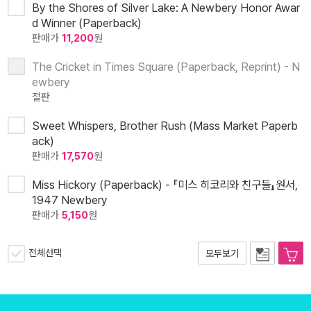
By the Shores of Silver Lake: A Newbery Honor Awar
d Winner (Paperback)
판매가
11,200
원
The Cricket in Times Square (Paperback, Reprint) - N
ewbery
절판
Sweet Whispers, Brother Rush (Mass Market Paperb
ack)
판매가
17,570
원
Miss Hickory (Paperback) - 『미스 히코리와 친구들』원서,
1947 Newbery
판매가
5,150
원
전체선택
모두보기