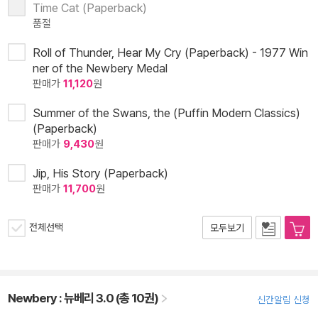
Time Cat (Paperback)
품절
Roll of Thunder, Hear My Cry (Paperback) - 1977 Win
ner of the Newbery Medal
판매가
11,120
원
Summer of the Swans, the (Puffin Modern Classics)
(Paperback)
판매가
9,430
원
Jip, His Story (Paperback)
판매가
11,700
원
전체선택
모두보기
Newbery : 뉴베리 3.0 (총 10권)
신간알림 신청