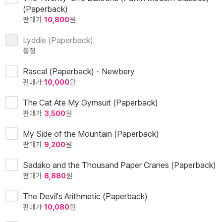
(Paperback)
판매가
10,800
원
Lyddie (Paperback)
품절
Rascal (Paperback) - Newbery
판매가
10,000
원
The Cat Ate My Gymsuit (Paperback)
판매가
3,500
원
My Side of the Mountain (Paperback)
판매가
9,200
원
Sadako and the Thousand Paper Cranes (Paperback)
판매가
8,880
원
The Devil's Arithmetic (Paperback)
판매가
10,080
원