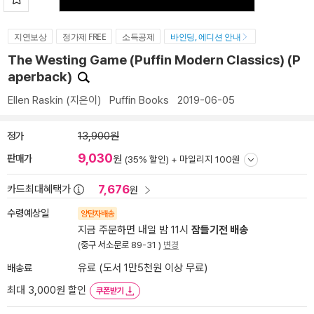
지연보상
정가제 FREE
소득공제
바인딩, 에디션 안내
The Westing Game (Puffin Modern Classics) (P
aperback)
Ellen Raskin
(지은이)
Puffin Books
2019-06-05
정가
13,900원
9,030
판매가
원
(35% 할인) +
마일리지 100원
7,676
카드최대혜택가
원
수령예상일
양탄자배송
지금 주문하면 내일 밤 11시
잠들기전 배송
(중구 서소문로 89-31 )
변경
배송료
유료 (도서 1만5천원 이상 무료)
최대 3,000원 할인
쿠폰받기