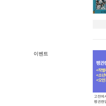
이벤트
고전에서
펭귄랜덤