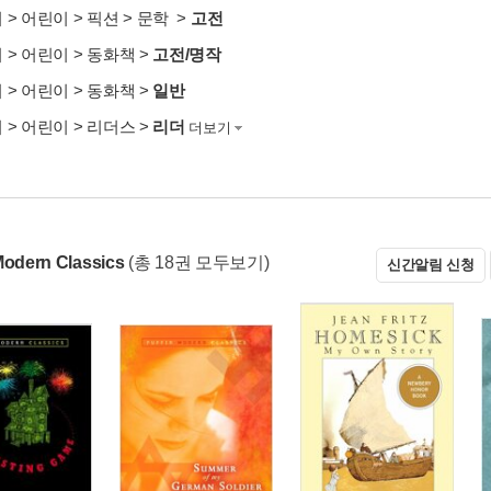
서
>
어린이
>
픽션
>
문학
>
고전
서
>
어린이
>
동화책
>
고전/명작
서
>
어린이
>
동화책
>
일반
서
>
어린이
>
리더스
>
리더
더보기
Modern Classics
(총 18권 모두보기)
신간알림 신청