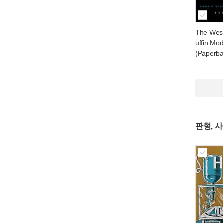
The Wes
uffin Mod
(Paperba
판형, 