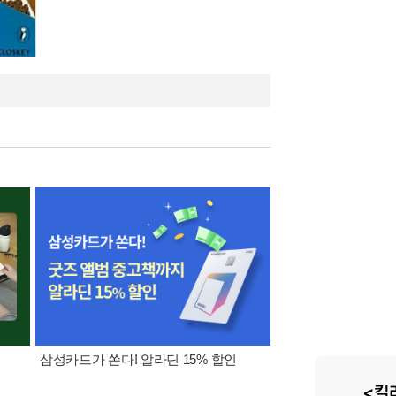
삼성카드가 쏜다! 알라딘 15% 할인
[외국도서 쿠폰] 1천원 /
5천원