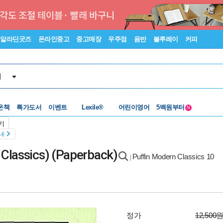
알라딘굿즈
온라인중고
중고매장
우주점
음반
블루레이
커피
서
수준별베스트
중고 외서
Lexile®
5백원부터
온책
특가도서
이벤트
어린이영어
수준별베스트
중고 외서
N
기
안내
Classics) (Paperback)
Puffin Modern Classics 10
|
정가
12,500