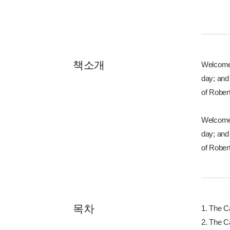
책소개
Welcome 
day; and
of Rober
Welcome 
day; and
of Rober
목차
1. The C
2. The C