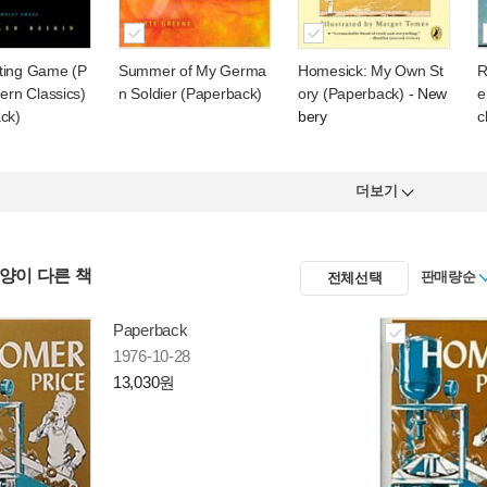
ting Game (P
Summer of My Germa
Homesick: My Own St
R
ern Classics)
n Soldier (Paperback)
ory (Paperback)
- New
e
ck)
bery
c
더보기
사양이 다른 책
판매량순
전체선택
Paperback
1976-10-28
13,030원