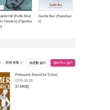
abbit Hill (Puffin Mod
Gentle Ben (Paperbac
rn Classics) (Paperba
k)
k)
전체 판형
보관함 담기
장바구니 담기
Prebound, Bound for Schoo
1976-10-28
37,440원