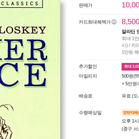
10,0
판매가
8,50
카드최대혜택가
알라딘 
최대 1만
시) / 
1만원 
추가할인
최대
3,0
마일리지
500원(5
+ 5만원
배송료
유료 (도
수령예상일
양탄자배
오후 1
(중구 서