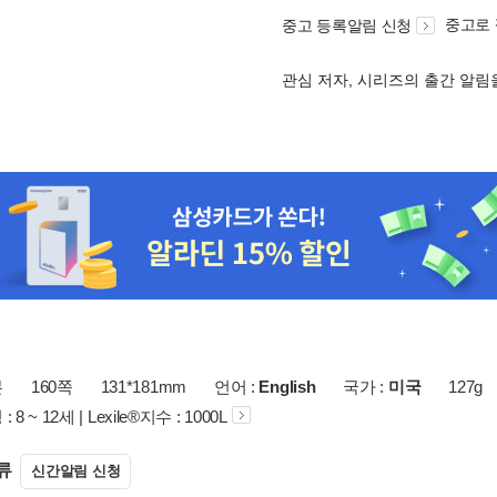
중고로
중고 등록알림 신청
관심 저자, 시리즈의 출간 알
본
160쪽
131*181mm
언어 :
English
국가 :
미국
127g
8 ~ 12세 | Lexile®지수 : 1000L
류
신간알림 신청