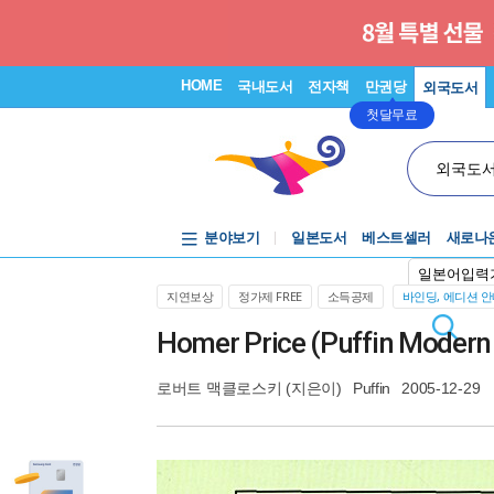
HOME
국내도서
전자책
만권당
외국도서
첫달무료
외국도
분야보기
일본도서
베스트셀러
새로나
일본어입력
지연보상
정가제 FREE
소득공제
바인딩, 에디션 
Homer Price (Puffin Modern 
로버트 맥클로스키
(지은이)
Puffin
2005-12-29