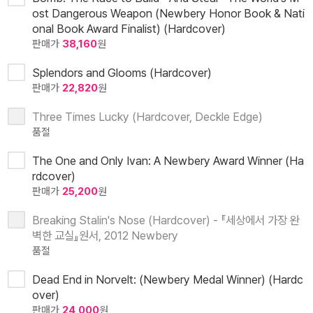
ost Dangerous Weapon (Newbery Honor Book & Nati
onal Book Award Finalist) (Hardcover)
판매가
38,160
원
Splendors and Glooms (Hardcover)
판매가
22,820
원
Three Times Lucky (Hardcover, Deckle Edge)
품절
The One and Only Ivan: A Newbery Award Winner (Ha
rdcover)
판매가
25,200
원
Breaking Stalin's Nose (Hardcover) - 『세상에서 가장 완
벽한 교실』원서, 2012 Newbery
품절
Dead End in Norvelt: (Newbery Medal Winner) (Hardc
over)
판매가
24,000
원