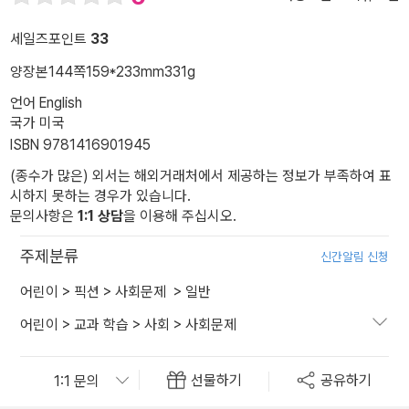
세일즈포인트
33
양장본
144쪽
159*233mm
331g
언어 English
국가 미국
ISBN 9781416901945
(종수가 많은) 외서는 해외거래처에서 제공하는 정보가 부족하여 표
시하지 못하는 경우가 있습니다.
문의사항은
1:1 상담
을 이용해 주십시오.
주제분류
신간알림 신청
어린이
>
픽션
>
사회문제
>
일반
어린이
>
교과 학습
>
사회
>
사회문제
선물하기
공유하기