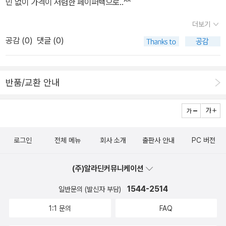
민 없이 가격이 저렴한 페이퍼백으로..^^
을 통해 배우게 됩니다.정말 '행운'을 뜻하는 럭키라는 이름을 가진 아
이답게 럭키에게 행운이 따르는것 같네요. 럭키의 이야기는 이번편에
더보기
서 끝나는것이 아니라 또 다음 시리즈가 있답니다. 기회가 되면 럭키
공감 (
0
)
댓글 (0)
의 또 다른 이야기에 함께 동참하고 싶네요.[붉은 색 원피스로 표지를
가득 채운 디자인이 눈길을 끌었어요. 따뜻한 느낌이 들면서도 뭔지
모를 쓸쓸함이 느껴진다고 할까요.]뉴베리 상을 받은 책이라 선택해
반품/교환 안내
보았어요. 개인적으로 뉴베리상을 받은 책들은 어린이뿐만 아니라 어
른들이 읽어도 재미있는 책인지라 종종 선택하게 되는것 같아요. 특
히 외서로 읽기에 어린이 도서라그런지 어렵지 않게 읽을수 있어 좋
은것 같아요.^^럭키가 브리짓 아줌마와 함께 살고 있는 곳이랍니다.
로그인
전체 메뉴
회사 소개
출판사 안내
PC 버전
컨테이너 3개로 연결된 집이예요. 미국에서는 종종 이렇게 컨테이너
로 생활하는 사람들이 있답니다.무언가 훔쳐 듣고 있는 소녀가 책 속
(주)알라딘커뮤니케이션
의 주인공 '럭키'랍니다. 언뜻보면 개구쟁이 소년 같네요.럭키가 생각
1544-2514
일반문의 (발신자 부담)
하는 좋은 엄마와 나쁜 엄마의 리스트를 읽다보면 럭키가 어떤 상처
를 안고 있는지 알게 됩니다. 럭키의 리스트답게 글씨체는 다른 글들
1:1 문의
FAQ
과 다르네요.럭키의 엄마랍니다. 삽화만으로는 무척 아름다운 느낌이