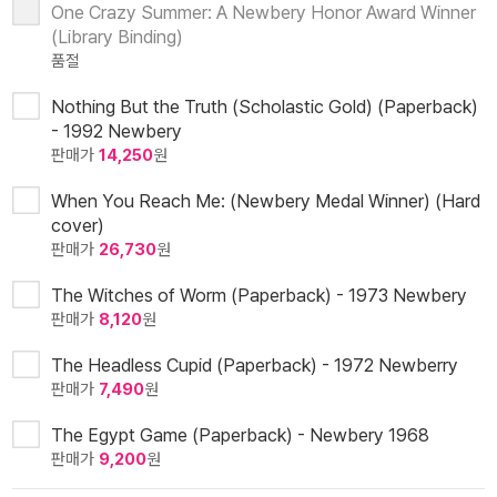
One Crazy Summer: A Newbery Honor Award Winner
(Library Binding)
품절
Nothing But the Truth (Scholastic Gold) (Paperback)
- 1992 Newbery
판매가
14,250
원
When You Reach Me: (Newbery Medal Winner) (Hard
cover)
판매가
26,730
원
The Witches of Worm (Paperback) - 1973 Newbery
판매가
8,120
원
The Headless Cupid (Paperback) - 1972 Newberry
판매가
7,490
원
The Egypt Game (Paperback) - Newbery 1968
판매가
9,200
원