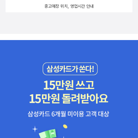
지만, 사실을 알고 나면 아름답게만 볼수 없는 삽화이지요.럭키와 처
중고매장 위치, 영업시간 안내
음 만나게 된 브리짓 아줌마예요. 처음엔 브리짓 아줌마의 옷이 낯설
지 않다 생각했는데, 나중에 럭키가 가출할때 이 옷을 입고 가지요. 그
리고 표지 디자인의 붉은 원피스가 바로 브리짓 아줌마의 원피스랍니
다.^^엄마의 장례식을 끝내고, 화장한 재를 럭키에게 준 아저씨. 처음
럭키는 그냥 장례식에 관여된 사람이라 생각하지만, 책을 다 읽으면
아저씨의 정체를 알아낼수 있답니다.럭키의 친구 링컨은 매듭 짓기의
선수에요. 다양한 종류의 매듭을 지을수 있는데, 그중 하나를 럭키에
게 선물합니다.브리짓 아줌마와 헤어지긴 럭키는 최후의 수단으로 가
출을 생각합니다. 가출하면서 브리짓 아줌마의 아름다운 원피스를 입
고 나가요. 혹시 럭키야, 원피스가 입고 싶어서 가출한건 아니겠지~~
^^그런데 하필, 그날이 모래폭풍이 거세게 부는 날이었네요.신경이
날카로웠던 럭키는 마일즈에게 상처를 주었었는데, 상처받은 마일즈
는 헤메다가 모래폭풍을 만나 길을 잃게 되요. 그런 마일즈를 발견한
럭키.마일즈와 자신이 키우는 개와 함께 어느 폐광에 휴식을 취하고
있는 럭키.결국 자신을 찾게 된 브리짓 아줌마와 마을 사람들. 이순간