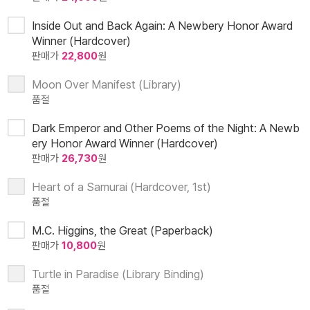
Inside Out and Back Again: A Newbery Honor Award
Winner (Hardcover)
판매가
22,800
원
Moon Over Manifest (Library)
품절
Dark Emperor and Other Poems of the Night: A Newb
ery Honor Award Winner (Hardcover)
판매가
26,730
원
Heart of a Samurai (Hardcover, 1st)
품절
M.C. Higgins, the Great (Paperback)
판매가
10,800
원
Turtle in Paradise (Library Binding)
품절