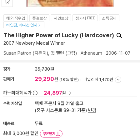
해외 직수입
품절보상
지연보상
정가제 FREE
소득공제
바인딩, 에디션 안내
The Higher Power of Lucky (Hardcover)
2007 Newbery Medal Winner
Susan Patron
(지은이),
맷 팰런
(그림)
Atheneum
2006-11-07
정가
35,730원
29,290
판매가
원
(18% 할인) +
마일리지 1,470원
24,897
카드최대혜택가
원
수령예상일
택배 주문시 8월 21일 출고
(중구 서소문로 89-31 기준)
변경
배송료
무료
최대 3,000원 할인
쿠폰받기