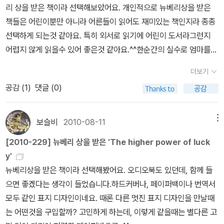
리 상을 받은 책이라 선택해보았어요. 개인적으로 뉴베리상을 받은
책들은 어린이뿐만 아니라 어른들이 읽어도 재미있는 책인지라 종종
선택하게 되는것 같아요. 특히 외서로 읽기에 어린이 도서라그런지
어렵지 않게 읽을수 있어 좋은것 같아요.^^한순간의 실수로 엄마를
잃게 된 럭키는 아이를 싫어하는 아버지때문에 아버지의 전처인 프랑
더보기
스인 브리짓 아줌마와 기묘한 동거를 하게 됩니다. 사실, 우리나라 상
공감 (
1
)
댓글 (0)
황으로 봤을때는 이해가 되지 않지만 책을 읽다보면 그럴수도 있겠
다...라는 생각을 하게 됩니다.혈연관계는 아니지만, 마음으로 연결되
어 새롭게 가족으로 태어난 럭키와 브리짓을 보면서 입양에 관한 많
보슬비
2010-08-11
메뉴
은 생각을 하게 했어요. 브리짓이 좋은 사람이었기에, 럭키도 브리짓
[2010-229] 뉴베리 상을 받은 'The higher power of luck
에게 마음을 열수 있었던것 같습니다.럭키가 살고 있는 하드팬 마을
y'
은 소외받는 사람들이 모여 사는 곳이랍니다. 어찌보면 우리가 알고
뉴베리상을 받은 책이라 선택해봤어요. 오디오북도 있던데, 함께 들
있는 인생에 있어 패배자들만 모여 있는것 같지만, 마을 사람들끼리
으면 좋겠다는 생각이 들었습니다.하드커버나, 페이퍼백이나 번역서
서로 사랑하고 아껴주는 모습을 보면서 어찌 그들을 패배자라고 말할
모두 같인 표지 디자인이네요. 때론 다른 멋진 표지 디자인을 만날때
수 있을까? 하는 생각이 들었어요.가장 최악의 순간에서 인생의 전환
는 어떤것을 구입할까? 고민하게 하는데, 이렇게 같을때는 별다른 고
점을 찾게 해준 사건과 희망을 잃지 않는 용기를 럭키는 마을사람들