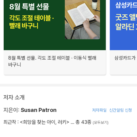
8월 특별 선물. 각도 조절 테이블 · 이동식 빨래
삼성카드가 
바구니
저자 소개
지은이:
Susan Patron
저자파일
신간알림 신청
최근작 :
<희망을 찾는 아이, 러키>
… 총 43종
(모두보기)