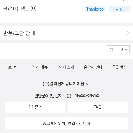
Guin Annie and the Old One : Miska Miles The Headless Cu
공감 (
1
)
댓글 (0)
pid : Zilpha Keatley Snyder ☆ Julie of the Wolves : Jean Cr
aighead George [1973] Frog and Toad Together : Arnold L
obel The Upstairs Room : Johanna Reiss The Witches of
반품/교환 안내
Worm : Zilpha Keatley Snyder ☆ The Slave Dancer : Paula
Fox [1974] The Dark Is Rising : Susan Cooper ☆ M. C. Hig
gins, the Great : Virginia Hamilton [1975] Figgs & Phantom
s ; Ellen Raskin My Brother Sam is Dead ; James Lincoln C
로그인
전체 메뉴
회사 소개
출판사 안내
PC 버전
ollier & Christopher Collier The Perilous Gard ; Elizabeth Ma
rie Pope Philip Hall Likes Me, I Reckon Maybe ; Bette Gree
(주)알라딘커뮤니케이션
ne ☆ The Grey King: Susan Cooper [1976] The Hundred P
enny Box : Sharon Bell Mathis Dragonwings : Laurence Ye
1544-2514
일반문의 (발신자 부담)
p ☆ Roll of Thunder, Hear My Cry : Mildred D. Taylor [197
1:1 문의
FAQ
7] Abel's Island : William Steig A String in the Harp : Nancy
Bond ☆ Bridge to Terabithia: Katherine Paterson [1978] R
중고매장 위치, 영업시간 안내
amona and Her Father : Beverly Cleary Anpao: An America