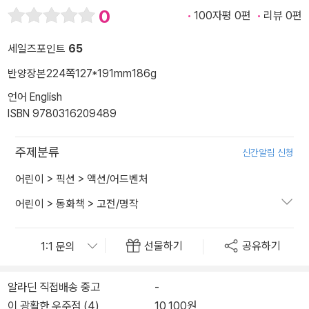
0
100자평 0편
리뷰 0편
세일즈포인트
65
반양장본
224쪽
127*191mm
186g
언어 English
ISBN 9780316209489
주제분류
신간알림 신청
어린이
>
픽션
>
액션/어드벤처
어린이
>
동화책
>
고전/명작
선물하기
공유하기
알라딘 직접배송 중고
-
이 광활한 우주점 (4)
10,100원