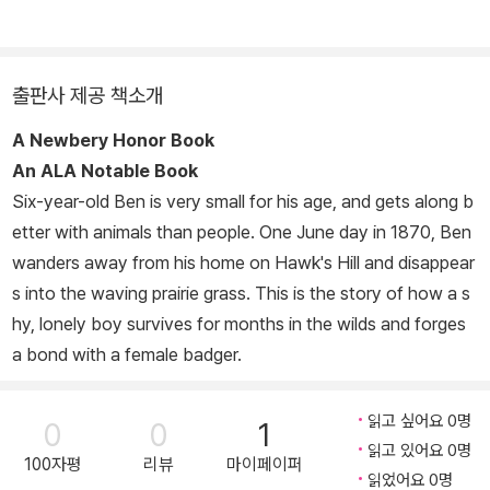
출판사 제공 책소개
A Newbery Honor Book
An ALA Notable Book
Six-year-old Ben is very small for his age, and gets along b
etter with animals than people. One June day in 1870, Ben
wanders away from his home on Hawk's Hill and disappear
s into the waving prairie grass. This is the story of how a s
hy, lonely boy survives for months in the wilds and forges
a bond with a female badger.
읽고 싶어요 0명
0
0
1
읽고 있어요 0명
100자평
리뷰
마이페이퍼
읽었어요 0명