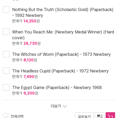
Nothing But the Truth (Scholastic Gold) (Paperback)
- 1992 Newbery
판매가
14,250
원
When You Reach Me: (Newbery Medal Winner) (Hard
cover)
판매가
26,730
원
The Witches of Worm (Paperback) - 1973 Newbery
판매가
8,120
원
The Headless Cupid (Paperback) - 1972 Newberry
판매가
7,490
원
The Egypt Game (Paperback) - Newbery 1968
판매가
9,200
원
더보기
전체선택
모두보기