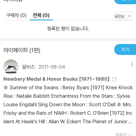
구매자 (0)
전체 (0)
등록된 평이 없습니다.
쓰기
마이페이퍼 (1편)
알비스
2011-08-04
메뉴
Newbery Medal & Honor Books [1971~1980]
☆ Summer of the Swans : Betsy Byars [1971] Knee Knock
Rise : Natalie Babbitt Enchantress From the Stars : Sylvia
Louise Engdahl Sing Down the Moon : Scott O'Dell ☆ Mrs.
Frisby and the Rats of NIMH : Robert C. O'Brien [1972] Inc
ident At Hawk's Hill : Allan W. Eckert The Planet of Junior B
rown : Virginia Hamilton The Tombs of Atuan : Ursula K. Le
더보기