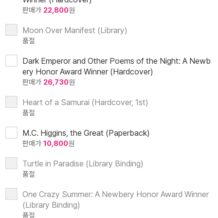
판매가
22,800
원
Moon Over Manifest (Library)
품절
Dark Emperor and Other Poems of the Night: A Newb
ery Honor Award Winner (Hardcover)
판매가
26,730
원
Heart of a Samurai (Hardcover, 1st)
품절
M.C. Higgins, the Great (Paperback)
판매가
10,800
원
Turtle in Paradise (Library Binding)
품절
One Crazy Summer: A Newbery Honor Award Winner
(Library Binding)
품절