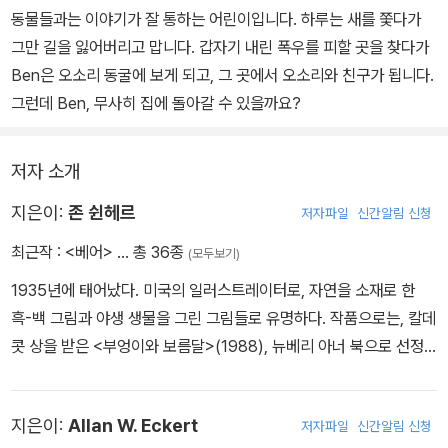
동물들과는 이야기가 잘 통하는 어린이입니다. 하루는 새를 쫓다가
그만 길을 잃어버리고 맙니다. 갑자기 내린 폭우를 피할 곳을 찾다가
Ben은 오소리 동굴에 보게 되고, 그 곳에서 오소리와 친구가 됩니다.
그런데 Ben, 무사히 집에 돌아갈 수 있을까요?
저자 소개
지은이:
존 쉰헤르
저자파일
신간알림 신청
최근작 :
<베어>
… 총 36종
(모두보기)
1935년에 태어났다. 미국의 일러스트레이터로, 자연을 소재로 한
흑-백 그림과 야생 생물을 그린 그림들로 유명하다. 작품으로는, 칼데
콧 상을 받은 <부엉이와 보름달>(1988), 뉴베리 아너 북으로 선정
된 <여우와 사냥개>(1967)와 <올빼미 언덕의 사진>(1971)의 그림
들이 있다.
지은이:
Allan W. Eckert
저자파일
신간알림 신청