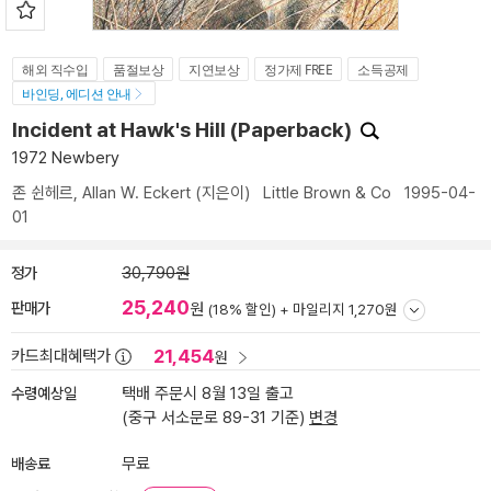
해외 직수입
품절보상
지연보상
정가제 FREE
소득공제
바인딩, 에디션 안내
Incident at Hawk's Hill (Paperback)
1972 Newbery
존 쉰헤르
,
Allan W. Eckert
(지은이)
Little Brown & Co
1995-04-
01
정가
30,790원
25,240
판매가
원
(18% 할인) +
마일리지 1,270원
21,454
카드최대혜택가
원
수령예상일
택배 주문시 8월 13일 출고
(중구 서소문로 89-31 기준)
변경
배송료
무료