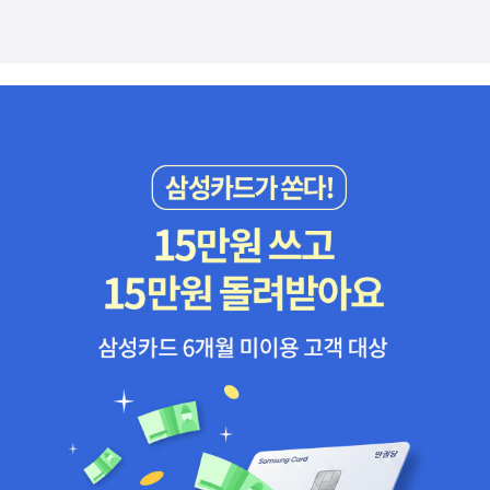
n Indian Odyssey : Jamake Highwater ☆ The Westing Gam
e : Ellen Raskin [1979] The Great Gilly Hopkins : Katherine
Paterson ☆ A Gathering of Days: A New England Girl's Jou
rnal, 1830-1832 : Joan W. Blos [1980] The Road from Hom
e: The Story of an Armenian Girl : David Kherdian