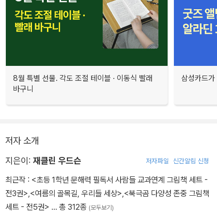
8월 특별 선물. 각도 조절 테이블 · 이동식 빨래
삼성카드가 
바구니
저자 소개
지은이:
재클린 우드슨
저자파일
신간알림 신청
최근작 :
<초등 1학년 문해력 필독서 사람들 교과연계 그림책 세트 -
전3권>
,
<여름의 골목길, 우리들 세상>
,
<북극곰 다양성 존중 그림책
세트 - 전5권>
… 총 312종
(모두보기)