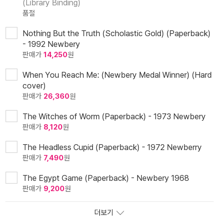
(Library Binding)
품절
Nothing But the Truth (Scholastic Gold) (Paperback)
- 1992 Newbery
판매가
14,250
원
When You Reach Me: (Newbery Medal Winner) (Hard
cover)
판매가
26,360
원
The Witches of Worm (Paperback) - 1973 Newbery
판매가
8,120
원
The Headless Cupid (Paperback) - 1972 Newberry
판매가
7,490
원
The Egypt Game (Paperback) - Newbery 1968
판매가
9,200
원
더보기