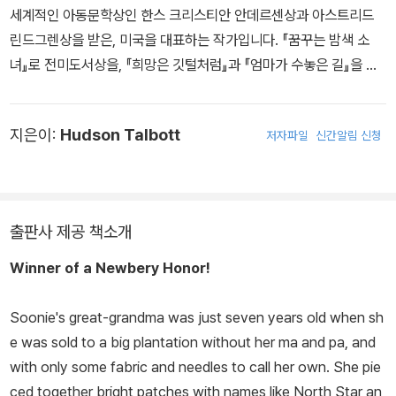
세계적인 아동문학상인 한스 크리스티안 안데르센상과 아스트리드
린드그렌상을 받은, 미국을 대표하는 작가입니다. 『꿈꾸는 밤색 소
녀』로 전미도서상을, 『희망은 깃털처럼』과 『엄마가 수놓은 길』을 비
롯한 네 권의 책으로 뉴베리 아너상을 받았으며, 2020년에 미국에서
노벨상만큼 영예로운 맥아더 펠로십을 받았습니다. 세상의 복잡함과
지은이:
Hudson Talbott
저자파일
신간알림 신청
다양함을 그려낸 작품으로 어린이·청소년 문학의 영역을 넓혔고, 독
자들의 지적 능력과 공감 능력을 길러 주는 글을 쓴다고 평가받습니
다.
출판사 제공 책소개
Winner of a Newbery Honor!
Soonie's great-grandma was just seven years old when sh
e was sold to a big plantation without her ma and pa, and
with only some fabric and needles to call her own. She pie
ced together bright patches with names like North Star an