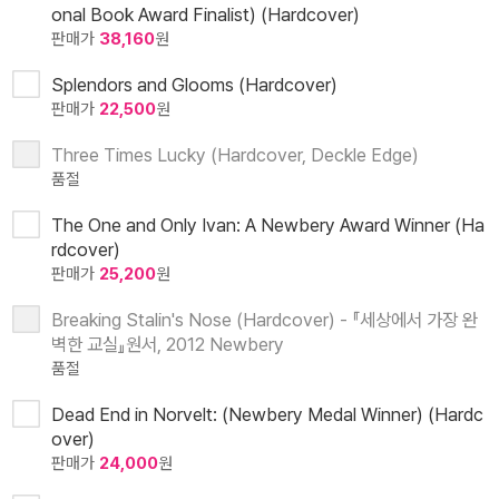
onal Book Award Finalist) (Hardcover)
판매가
38,160
원
Splendors and Glooms (Hardcover)
판매가
22,500
원
Three Times Lucky (Hardcover, Deckle Edge)
품절
The One and Only Ivan: A Newbery Award Winner (Ha
rdcover)
판매가
25,200
원
Breaking Stalin's Nose (Hardcover) - 『세상에서 가장 완
벽한 교실』원서, 2012 Newbery
품절
Dead End in Norvelt: (Newbery Medal Winner) (Hardc
over)
판매가
24,000
원