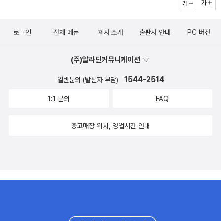
ring(그림) [2004] Olive's Ocean : Kevin Henkes An Americ
an Plague: The True and Terrifying Story of the Yellow Fev
로그인
전체 메뉴
회사 소개
출판사 안내
PC 버전
er Epidemic of 1793 : Jim Murphy ☆ Kira-Kira : Cynthia K
adohata [2005] Al Capone Does My Shirts : Gennifer Ch
(주)알라딘커뮤니케이션
oldenko The Voice that Challenged a Nation: Marian Ande
rson and the Struggle for Equal Rights' : Russell Freedman
1544-2514
일반문의 (발신자 부담)
Lizzie Bright and the Buckminster Boy : Gary D. Schmidt
1:1 문의
FAQ
☆ Criss Cross : Lynne Rae Perkins [2006] Whittington : A
lan Armstrong/S.D. Schindler(그림) Hitler Youth: Growing U
중고매장 위치, 영업시간 안내
p in Hitler's Shadow : Susan Campbell Bartoletti Princess
Academy : Shannon Hale Show Way : Jacqueline Woods
on/Hudson Talbott(그림) ☆ The Higher Power of Lucky :
Susan Patron/Matt Phelan(그림) [2007] Penny from Heav
en : Jennifer L. Holm Hattie Big Sky : Kirby Larson Rules :
Cynthia Lord ☆ Good Masters! Sweet Ladies! Voices fro
m a Medieval Village : Laura Amy Schlitz [2008] Elijah of B