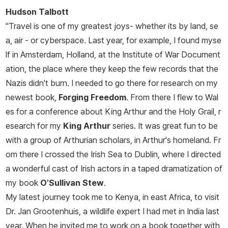
Hudson Talbott
"Travel is one of my greatest joys- whether its by land, se
a, air - or cyberspace. Last year, for example, I found myse
lf in Amsterdam, Holland, at the Institute of War Document
ation, the place where they keep the few records that the
Nazis didn't burn. I needed to go there for research on my
newest book,
Forging Freedom
. From there I flew to Wal
es for a conference about King Arthur and the Holy Grail, r
esearch for my
King Arthur
series. It was great fun to be
with a group of Arthurian scholars, in Arthur's homeland. Fr
om there I crossed the Irish Sea to Dublin, where I directed
a wonderful cast of Irish actors in a taped dramatization of
my book
O'Sullivan Stew
.
My latest journey took me to Kenya, in east Africa, to visit
Dr. Jan Grootenhuis, a wildlife expert I had met in India last
year. When he invited me to work on a book together with