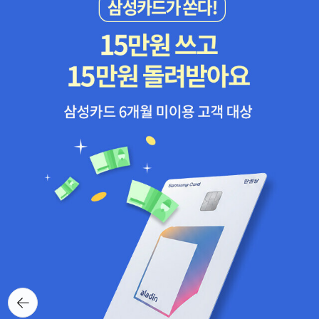
uxton : Christopher Paul Curtis The Wednesday Wars : Gar
y D. Schmidt Feathers : Jacqueline Woodson ☆ The Gra
veyard Book : Neil Gaiman/ Dave McKean(그림) [2009] T
he Underneath : Kathi Appelt/David Small(그림) The Surren
der Tree: Poems of Cuba's Struggle for Freedom : Margarit
a Engle Savvy : Ingrid Law After Tupac & D Foster : Jacqu
eline Woodson ☆ When You Reach Me : Rebecca Stead
[2010] Claudette Colvin: Twice Toward Justice : Phillip Ho
ose The Evolution of Calpurnia Tate : Jacqueline Kelly Wh
ere the Mountain Meets the Moon : Grace Lin The Mostly
True Adventures of Homer P. Figg : Rodman Philbrick
뒤로가
기