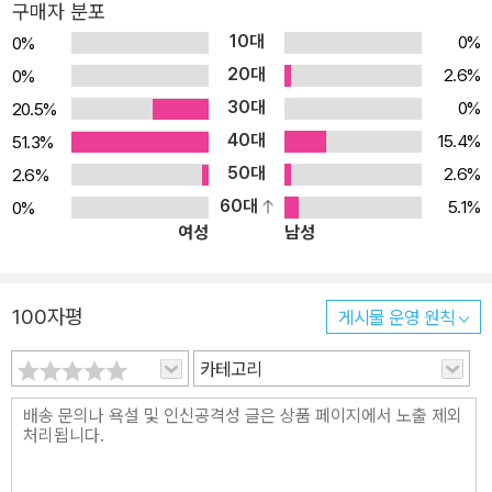
구매자 분포
10대
0%
0%
20대
2.6%
0%
30대
0%
20.5%
40대
15.4%
51.3%
50대
2.6%
2.6%
60대
5.1%
0%
여성
남성
100자평
게시물 운영 원칙
카테고리