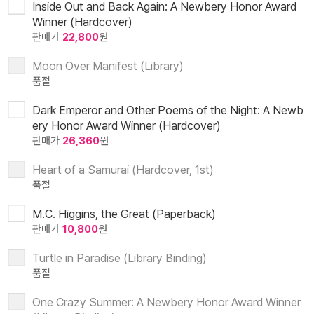
Inside Out and Back Again: A Newbery Honor Award
Winner (Hardcover)
판매가
22,800
원
Moon Over Manifest (Library)
품절
Dark Emperor and Other Poems of the Night: A Newb
ery Honor Award Winner (Hardcover)
판매가
26,360
원
Heart of a Samurai (Hardcover, 1st)
품절
M.C. Higgins, the Great (Paperback)
판매가
10,800
원
Turtle in Paradise (Library Binding)
품절
One Crazy Summer: A Newbery Honor Award Winner