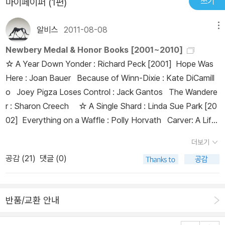
쓰기
마이페이퍼 (1편)
알비스
2011-08-08
메뉴
Newbery Medal & Honor Books [2001~2010]
☆ A Year Down Yonder : Richard Peck [2001] Hope Was
Here : Joan Bauer Because of Winn-Dixie : Kate DiCamill
o Joey Pigza Loses Control : Jack Gantos The Wandere
r : Sharon Creech ☆ A Single Shard : Linda Sue Park [20
02] Everything on a Waffle : Polly Horvath Carver: A Life
In Poems : Marilyn Nelson ☆ Crispin: The Cross of Lead :
더보기
Avi [2003] The House of the Scorpion : Nancy Farmer Pi
공감 (
21
)
댓글 (0)
ctures of Hollis Woods : Patricia Reilly Giff Hoot : Carl Hia
asen A Corner of The Universe : Ann M. Martin Surviving
the Applewhites : Stephanie S. Tolan ☆ The Tale of Des
반품/교환 안내
pereaux: Being the Story of a Mouse, a Princess, Some So
up, and a Spool of Thread : Kate DiCamillo/Timothy Basil E