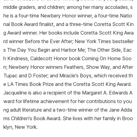
middle graders, and children; among her many accolades, s
he is a four-time Newbery Honor winner, a four-time Natio
nal Book Award finalist, and a three-time Coretta Scott Kin
g Award winner. Her books include Coretta Scott King Awa
rd winner
Before the Ever After;
New York Times
bestseller
s
The Day You Begin
and
Harbor Me
;
The Other Side
,
Eac
h Kindness
, Caldecott Honor book
Coming On Home Soo
n
; Newbery Honor winners
Feathers
,
Show Way
, and
After
Tupac and D Foster
; and
Miracle's Boys
, which received th
e
LA Times
Book Prize and the Coretta Scott King Award.
Jacqueline is also a recipient of the Margaret A. Edwards A
ward for lifetime achievement for her contributions to you
ng adult literature and a two-time winner of the Jane Adda
ms Children's Book Award. She lives with her family in Broo
klyn, New York.