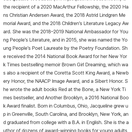
the recipient of a 2020 MacArthur Fellowship, the 2020 Ha
ns Christian Andersen Award, the 2018 Astrid Lindgren Me
morial Award, and the 2018 Children’s Literature Legacy Aw
ard. She was the 2018–2019 National Ambassador for You
ng People’s Literature, and in 2015, she was named the Yo
ung People’s Poet Laureate by the Poetry Foundation. Sh
e received the 2014 National Book Award for her
New Yor
k Times
bestselling memoir
Brown Girl Dreaming
, which wa
s also a recipient of the Coretta Scott King Award, a Newb
ery Honor, the NAACP Image Award, and a Sibert Honor. S
he wrote the adult books
Red at the Bone
, a
New York Ti
mes
bestseller, and
Another Brooklyn
, a 2016 National Boo
k Award finalist. Born in Columbus, Ohio, Jacqueline grew u
p in Greenville, South Carolina, and Brooklyn, New York, an
d graduated from college with a B.A. in English. She is the a
uthor of dozens of award-winning books for young adults,