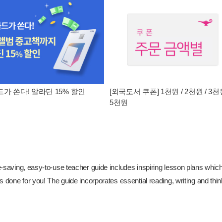
가 쏜다! 알라딘 15% 할인
[외국도서 쿠폰] 1천원 / 2천원 / 3천원
5천원
e-saving, easy-to-use teacher guide includes inspiring lesson plans whic
s done for you! The guide incorporates essential reading, writing and thi