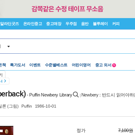
알라딘굿즈
온라인중고
중고매장
우주점
음반
블루레이
커피
서
온책
특가도서
이벤트
수준별베스트
어린이영어
중고 외서
N
Lexile®
5백원부터
기
수준별베스트
중고 외서
안내
perback)
- Puffin Newbery Library
Newbery : 반드시 읽어야
|
딜론
(그림)
Puffin
1986-10-01
정가
7,100원