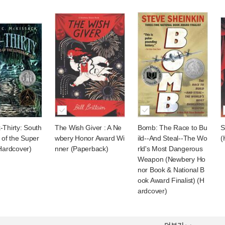
-Thirty: South
The Wish Giver : A Ne
Bomb: The Race to Bu
S
 of the Super
wbery Honor Award Wi
ild--And Steal--The Wo
(
(Hardcover)
nner (Paperback)
rld's Most Dangerous
Weapon (Newbery Ho
nor Book & National B
ook Award Finalist) (H
ardcover)