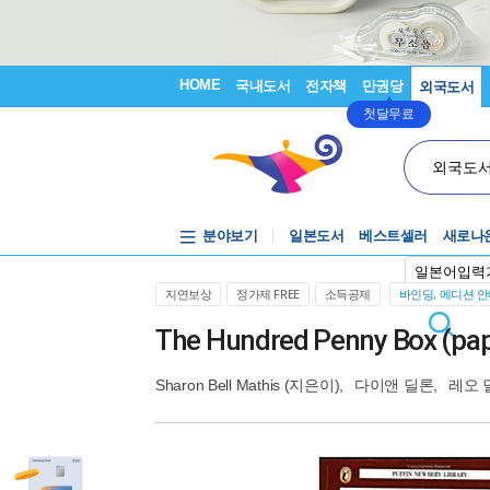
HOME
국내도서
전자책
만권당
외국도서
첫달무료
외국도
분야보기
일본도서
베스트셀러
새로나
일본어입력
지연보상
정가제 FREE
소득공제
바인딩, 에디션 
The Hundred Penny Box (pa
Sharon Bell Mathis
(지은이),
다이앤 딜론
,
레오 