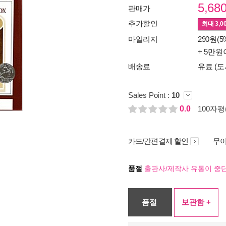
5,68
판매가
추가할인
최대
3,0
마일리지
290원(5
+ 5만원
배송료
유료 (도
Sales Point :
10
0.0
100자평(
카드/간편결제 할인
무이
품절
출판사/제작사 유통이 중단
품절
보관함 +