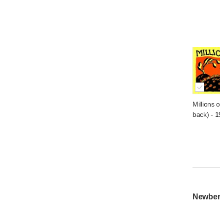
Millions 
back)
- 1
Newb