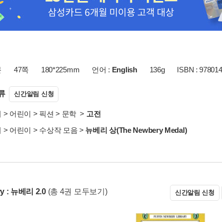
본
47쪽
180*225mm
언어 :
English
136g
ISBN : 97801
류
신간알림 신청
서
>
어린이
>
픽션
>
문학
>
고전
서
>
어린이
>
수상작 모음
>
뉴베리 상(The Newbery Medal)
y : 뉴베리 2.0
(총 4권 모두보기)
신간알림 신청