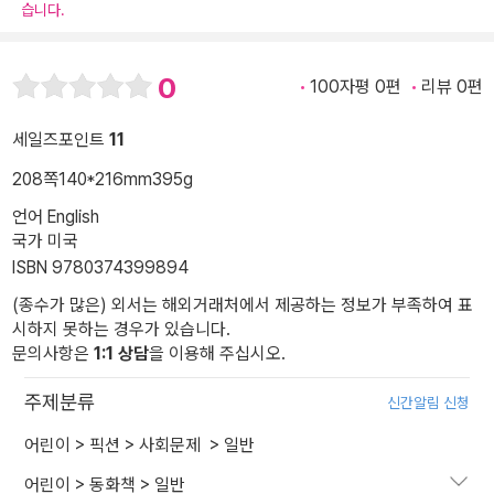
습니다.
0
100자평 0편
리뷰 0편
세일즈포인트
11
208쪽
140*216mm
395g
언어 English
국가 미국
ISBN 9780374399894
(종수가 많은) 외서는 해외거래처에서 제공하는 정보가 부족하여 표
시하지 못하는 경우가 있습니다.
문의사항은
1:1 상담
을 이용해 주십시오.
주제분류
신간알림 신청
어린이
>
픽션
>
사회문제
>
일반
어린이
>
동화책
>
일반