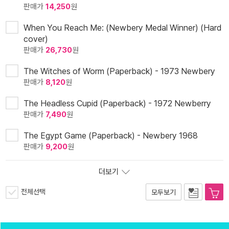
판매가
14,250
원
When You Reach Me: (Newbery Medal Winner) (Hard
cover)
판매가
26,730
원
The Witches of Worm (Paperback) - 1973 Newbery
판매가
8,120
원
The Headless Cupid (Paperback) - 1972 Newberry
판매가
7,490
원
The Egypt Game (Paperback) - Newbery 1968
판매가
9,200
원
더보기
전체선택
모두보기