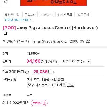
해외 직수입
품절보상
지연보상
정가제 FREE
소득공제
바인딩, 에디션 안내
[POD]
Joey Pigza Loses Control (Hardcover)
잭 갠토스
(지은이)
Farrar Straus & Giroux
2000-09-22
정가
41,660원
34,160
판매가
원
(18% 할인) +
마일리지 1,710원
29,036
카드최대혜택가
원
수령예상일
택배 주문시 8월 14일 출고
(중구 서소문로 89-31 기준)
변경
배송료
무료
최대 3,000원 할인
쿠폰받기