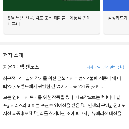
8월 특별 선물. 각도 조절 테이블 · 이동식 빨래
삼성카드가 
바구니
저자 소개
지은이:
잭 갠토스
저자파일
신간알림 신청
최근작 :
<내일의 작가를 위한 글쓰기의 비법>
,
<불량 식품이 왜 나
빠?>
,
<노벨트에서 평범한 건 없어>
… 총 231종
(모두보기)
모든 연령대의 독자를 위한 작품을 썼다. 대표작으로는 『망나니 랄
프』 시리즈와 마이클 프린츠 영예상을 받은 『내 인생의 구멍』, 전미도
서상 최종후보작 『열쇠를 삼켜버린 조이 피그자』, 뉴베리상 대상을
수상한 『노벨트에서의 막다른 골목』 등이 있다. 현재 매사추세츠주의