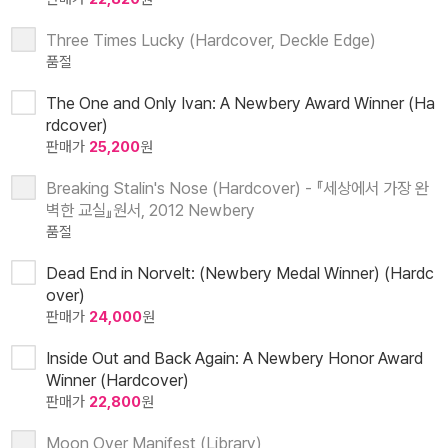
Three Times Lucky (Hardcover, Deckle Edge)
품절
The One and Only Ivan: A Newbery Award Winner (Ha
rdcover)
판매가
25,200
원
Breaking Stalin's Nose (Hardcover) - 『세상에서 가장 완
벽한 교실』원서, 2012 Newbery
품절
Dead End in Norvelt: (Newbery Medal Winner) (Hardc
over)
판매가
24,000
원
Inside Out and Back Again: A Newbery Honor Award
Winner (Hardcover)
판매가
22,800
원
Moon Over Manifest (Library)