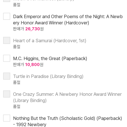
품절
Dark Emperor and Other Poems of the Night: A Newb
ery Honor Award Winner (Hardcover)
판매가
26,730
원
Heart of a Samurai (Hardcover, 1st)
품절
M.C. Higgins, the Great (Paperback)
판매가
10,800
원
Turtle in Paradise (Library Binding)
품절
One Crazy Summer: A Newbery Honor Award Winner
(Library Binding)
품절
Nothing But the Truth (Scholastic Gold) (Paperback)
- 1992 Newbery