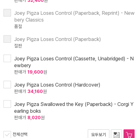
판매가
32,400
원
Joey Pigza Loses Control (Paperback, Reprint) - New
bery Classics
품절
Joey Pigza Loses Control (Paperback)
절판
Joey Pigza Loses Control (Cassette, Unabridged) - N
ewbery
판매가
19,600
원
Joey Pigza Loses Control (Hardcover)
판매가
34,160
원
Joey Pigza Swallowed the Key (Paperback) - Corgi Y
earling boks
판매가
8,020
원
전체선택
모두보기