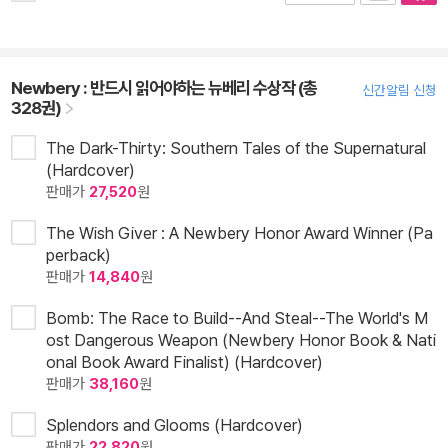
Newbery : 반드시 읽어야하는 뉴베리 수상작 (총
신간알림 신청
328권)
The Dark-Thirty: Southern Tales of the Supernatural
(Hardcover)
판매가
27,520
원
The Wish Giver : A Newbery Honor Award Winner (Pa
perback)
판매가
14,840
원
Bomb: The Race to Build--And Steal--The World's M
ost Dangerous Weapon (Newbery Honor Book & Nati
onal Book Award Finalist) (Hardcover)
판매가
38,160
원
Splendors and Glooms (Hardcover)
판매가
22,820
원