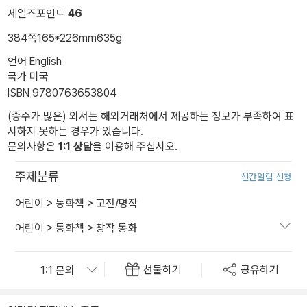
세일즈포인트
46
384쪽
165*226mm
635g
언어 English
국가 미국
ISBN 9780763653804
(종수가 많은) 외서는 해외거래처에서 제공하는 정보가 부족하여 표
시하지 못하는 경우가 있습니다.
문의사항은
1:1 상담
을 이용해 주십시오.
주제분류
신간알림 신청
어린이
>
동화책
>
고전/명작
어린이
>
동화책
>
창작 동화
선물하기
공유하기