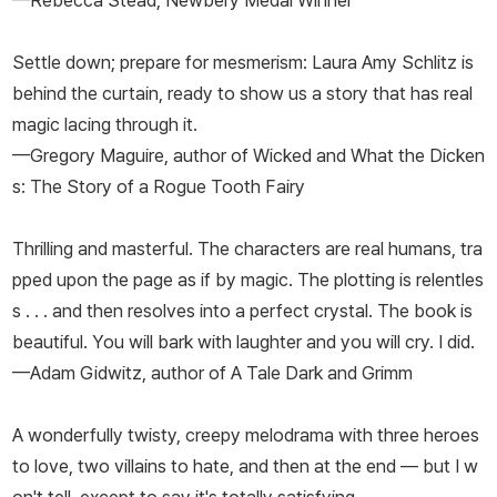
—Rebecca Stead, Newbery Medal Winner
Settle down; prepare for mesmerism: Laura Amy Schlitz is
behind the curtain, ready to show us a story that has real
magic lacing through it.
—Gregory Maguire, author of Wicked and What the Dicken
s: The Story of a Rogue Tooth Fairy
Thrilling and masterful. The characters are real humans, tra
pped upon the page as if by magic. The plotting is relentles
s . . . and then resolves into a perfect crystal. The book is
beautiful. You will bark with laughter and you will cry. I did.
—Adam Gidwitz, author of A Tale Dark and Grimm
A wonderfully twisty, creepy melodrama with three heroes
to love, two villains to hate, and then at the end — but I w