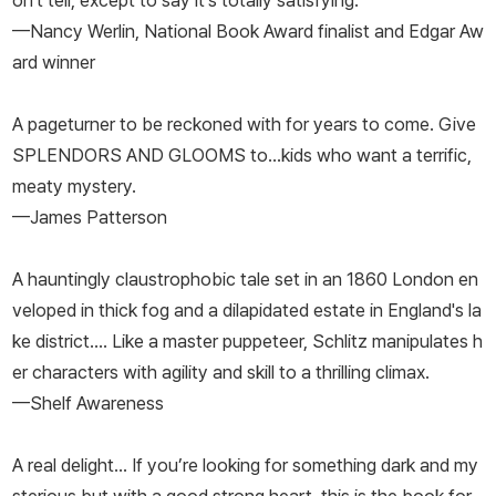
on't tell, except to say it's totally satisfying.
—Nancy Werlin, National Book Award finalist and Edgar Aw
ard winner
A pageturner to be reckoned with for years to come. Give
SPLENDORS AND GLOOMS to…kids who want a terrific,
meaty mystery.
—James Patterson
A hauntingly claustrophobic tale set in an 1860 London en
veloped in thick fog and a dilapidated estate in England's la
ke district.... Like a master puppeteer, Schlitz manipulates h
er characters with agility and skill to a thrilling climax.
—Shelf Awareness
A real delight... If you’re looking for something dark and my