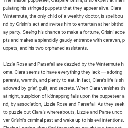
The master puppeteer, Gaspare Grisini, is so expert at mani
pulating his stringed puppets that they appear alive. Clara
Wintermute, the only child of a wealthy doctor, is spellbou
nd by Grisini’s act and invites him to entertain at her birthd
ay party. Seeing his chance to make a fortune, Grisini acce
pts and makes a splendidly gaudy entrance with caravan, p
uppets, and his two orphaned assistants.
Lizzie Rose and Parsefall are dazzled by the Wintermute h
ome. Clara seems to have everything they lack — adoring
parents, warmth, and plenty to eat. In fact, Clara’s life is sh
adowed by grief, guilt, and secrets. When Clara vanishes th
at night, suspicion of kidnapping falls upon the puppeteer a
nd, by association, Lizzie Rose and Parsefall. As they seek
to puzzle out Clara’s whereabouts, Lizzie and Parse unco
ver Grisini’s criminal past and wake up to his evil intentions.