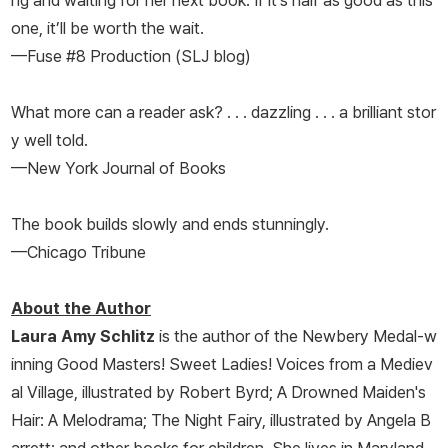
ng and waiting for her next book. If it’s half as good as this
one, it’ll be worth the wait.
—Fuse #8 Production (SLJ blog)
What more can a reader ask? . . . dazzling . . . a brilliant stor
y well told.
—New York Journal of Books
The book builds slowly and ends stunningly.
—Chicago Tribune
About the Author
Laura Amy Schlitz
is the author of the Newbery Medal-w
inning
Good Masters! Sweet Ladies! Voices from a Mediev
al Village,
illustrated by Robert Byrd;
A Drowned Maiden's
Hair: A Melodrama; The Night Fairy,
illustrated by Angela B