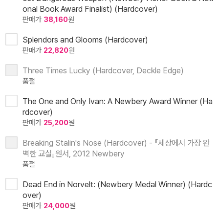
onal Book Award Finalist) (Hardcover)
판매가
38,160
원
Splendors and Glooms (Hardcover)
판매가
22,820
원
Three Times Lucky (Hardcover, Deckle Edge)
품절
The One and Only Ivan: A Newbery Award Winner (Ha
rdcover)
판매가
25,200
원
Breaking Stalin's Nose (Hardcover) - 『세상에서 가장 완
벽한 교실』원서, 2012 Newbery
품절
Dead End in Norvelt: (Newbery Medal Winner) (Hardc
over)
판매가
24,000
원