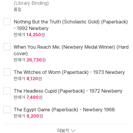
(Library Binding)
품절
Nothing But the Truth (Scholastic Gold) (Paperback)
- 1992 Newbery
판매가
14,250
원
When You Reach Me: (Newbery Medal Winner) (Hard
cover)
판매가
26,730
원
The Witches of Worm (Paperback) - 1973 Newbery
판매가
8,120
원
The Headless Cupid (Paperback) - 1972 Newberry
판매가
7,490
원
The Egypt Game (Paperback) - Newbery 1968
판매가
9,200
원
더보기