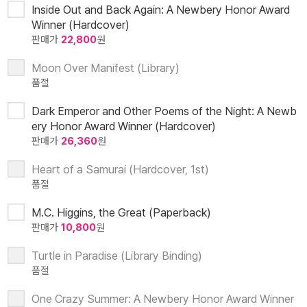
Inside Out and Back Again: A Newbery Honor Award
Winner (Hardcover)
판매가
22,800
원
Moon Over Manifest (Library)
품절
Dark Emperor and Other Poems of the Night: A Newb
ery Honor Award Winner (Hardcover)
판매가
26,360
원
Heart of a Samurai (Hardcover, 1st)
품절
M.C. Higgins, the Great (Paperback)
판매가
10,800
원
Turtle in Paradise (Library Binding)
품절
One Crazy Summer: A Newbery Honor Award Winner