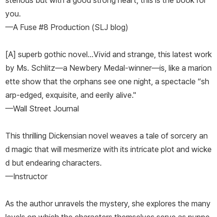
sterious but with a good strong heart, this is the book for
you.
—A Fuse #8 Production (SLJ blog)
[A] superb gothic novel…Vivid and strange, this latest work
by Ms. Schlitz—a Newbery Medal-winner—is, like a marion
ette show that the orphans see one night, a spectacle “sh
arp-edged, exquisite, and eerily alive."
—Wall Street Journal
This thrilling Dickensian novel weaves a tale of sorcery an
d magic that will mesmerize with its intricate plot and wicke
d but endearing characters.
—Instructor
As the author unravels the mystery, she explores the many