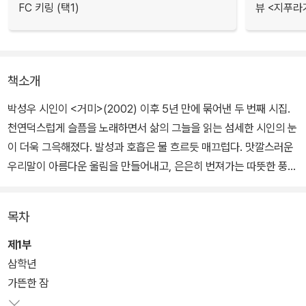
FC 키링 (택1)
뷰 <지푸라
책소개
박성우 시인이 <거미>(2002) 이후 5년 만에 묶어낸 두 번째 시집.
천연덕스럽게 슬픔을 노래하면서 삶의 그늘을 읽는 섬세한 시인의 눈
이 더욱 그윽해졌다. 발성과 호흡은 물 흐르듯 매끄럽다. 맛깔스러운
우리말이 아름다운 울림을 만들어내고, 은은히 번져가는 따뜻한 풍경
에는 여운이 가득하다.
목차
시집 <가뜬한 잠>이 펼쳐 보이는 시세계에서는 슬픔과 웃음이 한데
어우러진다. 맑고 깨끗한가 하면, 그 투명함 속에서 서글픔과 비애가
제1부
한꺼번에 얼비친다. 사뭇 전통적인 어법에 기대면서도 해학과 비애가
삼학년
한데 어우러진 골계(滑稽)의 아름다움과 보기 드문 순정함이 깃든
가뜬한 잠
시집이다.