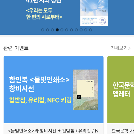
관련 이벤트
전체보기
<물빛인쇄소>와 창비시선 + 컵받침 / 유리컵 / N
한국문학 사랑