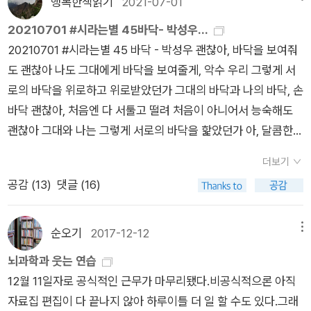
행복한책읽기
2021-07-01
이랄까...그러나 박성우시인에 대한 기대였을까.어디인지 모를 저
든 것으로부터 문학은 태어날 수 있다. 다만 진정한 문학에는 시
싱거운 맛이 느껴지니 말이다. 박성우의 다음 시집에서는 생각이
릿저릿함이 가슴 한 구석에서 밀려오는 것은 어쩔 수 없었다.그의
20210701 #시라는별 45바닥- 박성우...
대의 고통을 느끼는 자의 벅찬 숨결이 불가결하게 스며들어 있어
깊이가 더 심화된 작품을 보고 싶다.
세 번째 시집이 벌써부터 기다려 진다.박성우 시인에게 존경을 표
20210701 #시라는별 45 ​바닥 - 박성우 ​괜찮아, 바닥을 보여줘
야 한다. 그런 점에서 볼 때 시인 박성우가 그려낸 이 가없는 순정
한다.
도 괜찮아 나도 그대에게 바닥을 보여줄게, 악수 우리 그렇게 서
과 아름다움은 뒤집어보면 안주(安住)와 자족(自足)에 머물고
로의 바닥을 위로하고 위로받았던가 그대의 바닥과 나의 바닥, 손
있다는 뜻은 아닌지 자문해볼 일이다. 해설 [슬픔은 영혼
바닥 ​괜찮아, 처음엔 다 서툴고 떨려 처음이 아니어서 능숙해도
을 정화한다 -- 문학평론가 염무웅] 중에서 ​ 시인의 말​ 고맙고
괜찮아 그대와 나는 그렇게 서로의 바닥을 핥았던가 아, 달콤한
고마울 따름이다.​ 일터 내주고 밥벌이를 하게 해준 손길과 한옥
바닥이여, 혓바닥 ​괜찮아, 냄새가 나면 좀 어때 그대 바닥을 내밀
마을 단풍나무집 별채를 내준 손길과 맘과 몸과 시가 쇠해졌을
더보기
어봐, 냄새나는 바닥을 내가 닦아줄게 그대와 내가 마주앉아 씻어
때 다독여주는 손길들이 없었더라면 시가 나를 내팽개쳤을지도
공감 (
13
)
댓글 (16)
주던 바닥, 발다닥 ​그래, 우리 몸에 세 개의 바닥이 있지 손바닥과
모른다.​ 따뜻한 세상과 고마운 마음들에게 내가 해줄 수 있는
혓바닥과 발바닥, 이 세 바닥을 죄 보여주고 감쌀 수 있다면 그건
것은 고요한 늦밤을 맞는 일 외에는 없다는 걸 고백한
사랑이겠지, 언젠가 바닥을 쳐도 좋을 사랑이겠지 ​​박성우 시인의
순오기
2017-12-12
메뉴
다. 2007년 3월 박성우 시인의 말을 읽
<<자두나무 정류장>>은 가문 날의 단비처럼 읽히는 시집이다.
으며 생각한다. 좋은 사람 곁에 좋은 사람이 있는 거고 고마운 사
뇌과학과 웃는 연습
메마른 땅에 방울방울 떨어져 푸석해진 흙들을 촉촉히 적셔주는
람 곁에 고마운 사람들이 많음을. 박성우 시인과 함께 있는 동안
12월 11일자로 공식적인 근무가 마무리됐다.비공식적으론 아직
단비 같다. 시인은 시를 쓰기 위해 멀리, 에둘러 가지 않는다. 자
자주 눈이 내린다. 지난주 폭설에는 '빙판길'과 '쓸쓸한 접촉'이었
자료집 편집이 다 끝나지 않아 하루이틀 더 일 할 수도 있다.그래