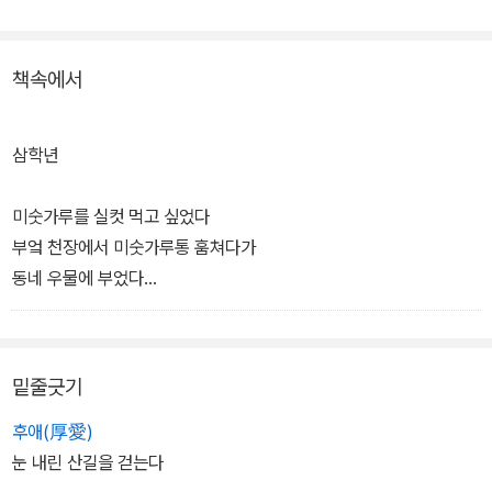
책속에서
삼학년
미숫가루를 실컷 먹고 싶었다
부엌 천장에서 미숫가루통 훔쳐다가
동네 우물에 부었다
사카린이랑 슈거도 몽땅 털어넣었다
두레박을 들었다 놓았다 하며 미숫가루 저었다
밑줄긋기
뺨따귀를 첨으로 맞았다
후애(厚愛)
눈 내린 산길을 걷는다