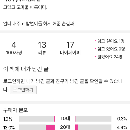
바람을 쓸어내리던 싸리나무 가지들,
희망』 등을 냈다.
고맙고 고마울 따름이다.
먼저 도착해
우화루 앞마당에 쌓인 눈을 쓸어놓았다
일터 내주고 밥벌이를 하게 해준 손길과
한옥마을 단풍나무집 별채를 내준 손길과
맘과 몸과 시가 쇠해졌을 때 다독여주는 손길들이
읽고 싶어요 1명
4
13
17
없었더라면 시가 나를 내팽개쳤을지도 모른다.
땅속에 숨어 지내기도 했다는 화암사 동종
읽고 있어요 0명
100자평
리뷰
마이페이퍼
아픈 밤이면 스스로 울기도 했다지? 구리연꽃잎에서
읽었어요 24명
따뜻한 세상과 고마운 마음들에게
나온 가냘픈 용이 부신 눈을 비비고 있다
이 책에 내가 남긴 글
내가 해줄 수 있는 것은
얼었던 손 녹이며 고드름 떨구는 극락전,
고요한 늦밤을 맞는 일 외에는 없다는 걸 고백한다.
로그인하면 내가 남긴 글과 친구가 남긴 글을 확인할 수 있습니
단장을 하지 않은 맨 얼굴이 보송보송하다
다.
햇살 고운 툇마루에 앉은 나는
로그인하기
막 녹기 시작한 손과 발의 간지러움을 즐긴다
딱 그만큼,
구매자 분포
10대
0.3%
1.9%
20대
4.4%
13.0%