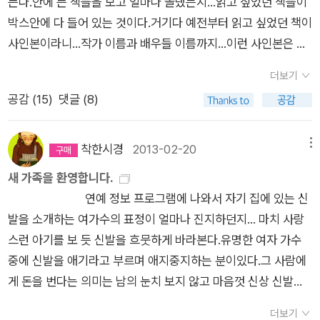
든다.안에 든 책들을 보고 얼마나 놀랬는지...읽고 싶었던 책들이
생각에 눈물이 난다. 아직은 연두 -박성우- 난 연두가 좋아 초
로이튿날 저녁참에 마을 이웃에게 전화를 넣었다일 치러주느라
재활용을 하고, 그 이익을 공동으로 나누기도 하는데, 재활용 차
박스안에 다 들어 있는 것이다.거기다 예전부터 읽고 싶었던 책이
록이 아닌 연두우물물에 설렁설렁 씻어 아삭 씹는풋풋한 오이 냄
고생한 사람들 불러건하게 술을 낸 아이의 아버지,농약을 들고 논
가 오기 전에 먼저, 필요한 노인들에게 손수레로 실어갈 수 있는
사인본이라니...작가 이름과 배우들 이름까지...이런 사인본은 정
새가 나는 것 같기도 하고옷깃에 쓱쓱 닦아 아사삭 깨물어 먹는시
으로 안 가고 아이를 따라간 뒤였다진창으로 쳐대는 비는 그칠 것
기회를 주면 어떨까 하는 상상. 어차피 자신들은 필요없다고 내
말 처음 받아본다.받아도 되는건지... 미안하고 고맙고 감사하고
큼한 풋사과 냄새가 나는 것 같기도 한 연두풋자두와 풋살구의 시
같지 않았다
놓은 물건들, 생활에 필요한 사람들이 가져가고, 생계에 필요한
더보기
기쁘고 행복하고...옆지기는 소주보고 놀라고 반가워서 '내 친구
큼시큼한 풋풋한 연두,난 연두가 좋아 아직은 풋내가 나는 연두연
사람들이 가져가고, 그 나머지를 공동으로 나누어 자신들이 다시
공감 (
15
)
댓글 (8)
가 보낸 거네.' 그런다. ㅎㅎ 먼저 그림책부터...
초록 그늘을 쫙쫙 펴는 버드나무의 연두기지개를 쭉쭉 켜는 느티
가져간다면... 서로 좋지 않을까 하는 상상. 이러고 보니, 고물상
여기까지가 내가 선물로 받은 그림책들이다.박스 안에는 책들이
나무의 연두난 연두가 좋아 초록이 아닌 연두누가 뭐래도 푸릇푸
은 재활용을 통해 환경을 살리는 장소이기도 하다. 또한 번듯한
한가득~^^옆지기가 좋아하는 소주~ 병원에 가니 함께 소주 마
릇 초록으로 가는 연두빈집 감나무의 떫은 연두강변 미루나무의
착한시경
2013-02-20
메뉴
일자리를 갖기 힘든 노인들의 생계를 책임져, 노인들을 살리는 장
실 시간이 없고 건강도 그렇고 해서 술을 멀리 하는데...그래서 옆
시시껄렁한 연두난 연두가 좋아 늘 내 곁에 두고 싶은 연두,연두
새 가족을 환영합니다.
소이기도 하다. 동네에 고물상이 있다고, 지저분하다고 투덜거렸
지기가 좋아하는 소주를 안 사다 놓으니...ㅎㅎ 내 책들보다 소주
색 형광펜 연두색 가방 연두색 팬티연두색 티셔츠 연두색 커튼 연
연예 정보 프로그램에 나와서 자기 집에 있는 신
던 나를 반성한다. 이렇게 시는 나를, 주변을 돌아보게 해준다. 고
를 보고 더 좋아하는 옆지기가 얄미워서 째려 봤더니 씨익 웃는
두색 베갯잇난 연두가 좋아 연두색 타월로 박박 밀면내 막막한 꿈
발을 소개하는 여가수의 표정이 얼마나 진지하던지... 마치 사랑
마운 시다.
다.^^인기가 많은 <비밀의 강> 그림책~ 궁금했던 그림책인데
도 연둣빛이 될 것 같은 연두시시콜콜, 마냥 즐거워하는 철부지
스런 아기를 보 듯 신발을 흐뭇하게 바라본다.유명한 여자 가수
선물로 받았다.표지가 이쁘고 신기한 붓이 궁금했었던 그림책~
같은 연두몸 안에 날개가 들어 있다는 것도 까마득 모른 채배추
중에 신발을 애기라고 부르며 애지중지하는 분이있다.그 사람에
난 처음에 <노랑의 장미>로 읽었다는...^^;;; 그림이 무척 궁금하
잎을 신나게 갉아 먹는 연두 애벌레 같은, 연두아직 많은 것이 지
게 돈을 번다는 의미는 남의 눈치 보지 않고 마음껏 신상 신발을
다...표지가 무척 마음에 드는 그림책이다... 그림은 또 어떨까...제
나간 어른이 아니어서 좋은 연두난 연두가 좋아 아직은 초록이 아
구입하는 일인 것 같다현관부터 신발장... 심지어 거실 한 가운데
목보고 울 할매가 기억이 났다. 작은 손이지만 남에게 밥을 줄 때
닌 연두(난 빨강, 16~17쪽) 콩나물 너만 성질 있냐?나도 대가
더보기