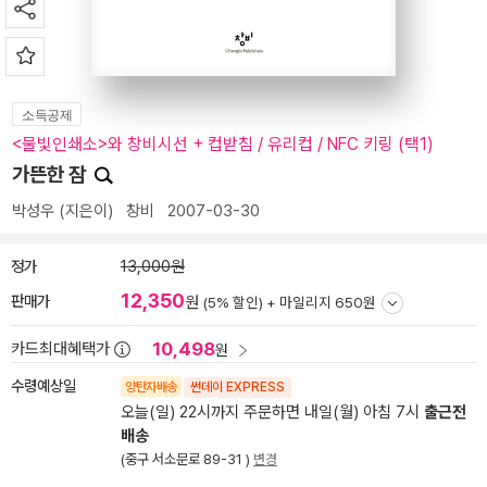
소득공제
<물빛인쇄소>와 창비시선 + 컵받침 / 유리컵 / NFC 키링 (택1)
가뜬한 잠
박성우
(지은이)
창비
2007-03-30
정가
13,000원
12,350
판매가
원
(5% 할인) +
마일리지 650원
10,498
카드최대혜택가
원
수령예상일
양탄자배송
썬데이 EXPRESS
오늘(일) 22시까지 주문하면 내일(월) 아침 7시
출근전
배송
(중구 서소문로 89-31 )
변경