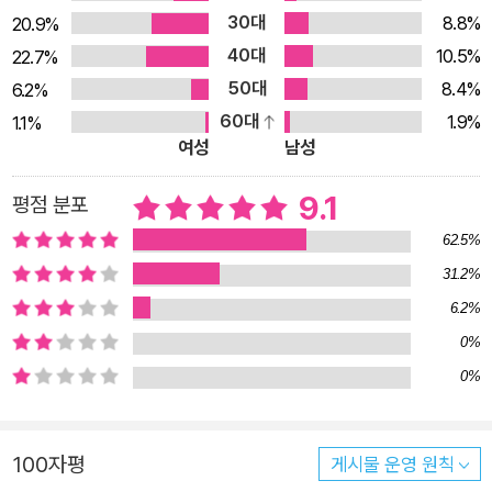
30대
8.8%
20.9%
얼었던 마음도 간지럽게 녹아내린다-90~91쪽
40대
10.5%
22.7%
50대
8.4%
6.2%
60대
1.9%
1.1%
여성
남성
9.1
평점 분포
62.5%
31.2%
6.2%
0%
0%
100자평
게시물 운영 원칙