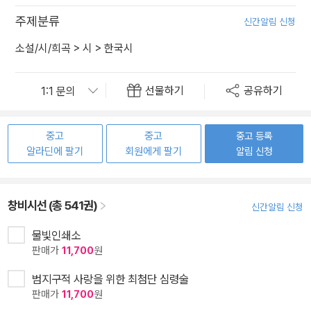
주제분류
신간알림 신청
소설/시/희곡
>
시
>
한국시
선물하기
공유하기
중고
중고
중고 등록
알라딘에 팔기
회원에게 팔기
알림 신청
창비시선 (총 541권)
신간알림 신청
물빛인쇄소
판매가
11,700
원
범지구적 사랑을 위한 최첨단 심령술
판매가
11,700
원