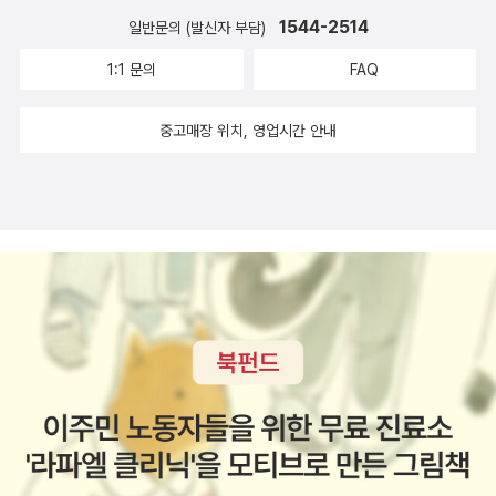
지승호씨가 인터뷰한 책이라서 더 반갑다. 11월 토론도서는불
당최 뭔말이지를 모르겠어서... 이제 옮길 시는 짧은 시의 최고봉,
1544-2514
일반문의 (발신자 부담)
행하고도 부끄럽게 우리지역구의 '인화학교'에서 일어난 사건이
으뜸이에요! 삼학년 미숫가루를 실컷 먹고 싶었다부엌 찬장에서
라, 회원들도 관심이 많다.2009년 책이 나왔을 때보다 영화가 상
1:1 문의
FAQ
미숫가루통 훔쳐다가동네 우물에 부었다사카린이랑 슈거도 몽땅
영되고 전국을 들끓게 했으니, 역시 영화가 한 수 위다. 부끄럽고
털어넣었다두레박을 들었다 놓았다 하며 미숫가루 저었다 뺨따
중고매장 위치, 영업시간 안내
불편한 진실, 우리들의 자화상을 마주할 용기가 필요한 독서...20
귀를 첨으로 맞았다 이 시는 정말 예쁘죠? ㅎㅎ 이 시를 옮기노
09년 희망의 도가니 '홀더 후원의 밤' 페이퍼와http://blog.aladi
라니, 몇년전, 미국으로 오랜기간 공부하러 떠난 친구에게 미숫가
n.co.kr/714960143/3073153'인화학교' 관련 페이퍼를 보시
루를 보내줬던 일이 생각났어요. 미숫가루 먹고 싶네요. 우유에다
면 참고가 될 듯...http://blog.aladin.co.kr/714960143/3058
가 걸쭉하게 타서 말이죠. 아, 난 더이상 버티지 못하고 졸려서
399 10월 토론도서는선암사 답사를 앞두고, 미리 공부하는 독서
자야겠어요. 이 중에서 마음에 드는 시가 있기를 바라요. 굳이 하
였다. 유홍준 선생님이 남도에 사는 사람들을 부러워하는 세 가지
나 꼽으라면 저는 '소이진'님께는 '박성우'가 제일 좋을것 같아요.
가 있는데,첫째는 음식 맛이 좋은 것이고,둘째는 이웃과 친구간의
먼댓글로는 제가 가장 사랑하는 시집도 첨부할거에요. 박연준의
끈끈한 인간관계이고셋째는 주위에 아름다운 절집이 무진장 많
시집이죠. 굿나잇.
다는 것이다.화엄사, 천은사, 연곡사, 태안사. 실상사, 백양사, 운
주사, 불회사, 쌍봉사, 보림사, 대흥사, 도갑사, 무위사, 송광사 선
암사.... (나의 문화유산답사기6권, 176쪽)줄줄이 거론했는데,
남도에 둥지를 틀고 20여년을 넘게 산 내가 가본 곳은 화엄사, 태