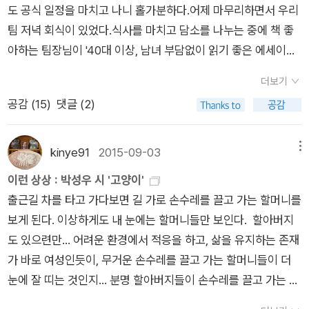
신이 발 딛고 사는 세상의 이모저모만 이야기할 뿐이다. 그 세상
는데 오늘은 예정대로 '물의 베개'외 네 편이다. 사실 시인의 두 번
도 공식 일정을 마치고 나니 홀가분하다.어제 마무리하면서 우리
은 시인의 고향이자 시골 내음 풀풀 풍기는 전북 정읍이다. 그 세
째 시집인 [가뜬한 잠]에는 거의 모든 시편들이 좋다. 시집을 선
팀 저녁 회식이 있었다.식사를 마치고 담소를 나누는 중에 책 좋
상 속 주인공들은 노루, 고라니, 닭, 소, 딱따구리, 오리알, 누에,
물할 때 많이 선택되어서 알라딘 장바구니에 담으면 구입한 목록
아하는 팀장님이 '40대 이상, 남녀 부담없이 읽기 좋은 에세이를
물까치, 이팝나무, 자두나무, 감나무, 해바라기, 참깨, 마늘밭, 살
으로 뜨르르 올라온다. 특히 '고추씨 같은 귀울음소리 들리다'라
추천해 달라'고 해서, 한 5초간 생각하다가 장동선 박사의 '뇌 속
구나무, 목단꽃, 애호박, 풀과 소똥 같은 자연과 한천댁, 청동댁,
더보기
는 마른 고추만 보아도 떠오른다. 그리고 시인의 고무신이 어김없
에 또 다른 뇌가 있다'를 추천했다.아직 나도 안 읽었지만, 알쓸신
구복리댁, 윗집할매, 늙은 작부, 청암양반 같은 동네 사람들이다.
공감 (
15
)
댓글 (2)
이 생각나는 것이다. 아주 오래전 대학로 행사에서 멀리서나마 시
잡에서 이분이 하는 뇌과학 이야기에 관심이 갔고알라딘에 올라
이 풍경을 그려내는 시인의 시선은 따스하고 정감 있다.​<바닥>
인의 낭송시를 들을 수 있었는데 연단을 내려가는 흰 고무신이 눈
온 리뷰를 보고, 책을 사봐야겠다 맘먹었기에... 그리고, 내 가방
은 이 시집의 첫 시다. 읽자마자 아, 이런 ‘괜찮아‘는 정말 괜찮아
에 들어왔다. 어떤 시였는지도 잊었고 얼굴도 기억이 없는데 흰
에 담긴 박성우의 '웃는 연습'도 소개했다.박성우의 시는 어렵지
kinye91
2015-09-03
메뉴
라는 생각이 들었다. 바닥을 보일 수 있는 사이는 흔하지 않다. 대
고무신의 이미지만 둥둥 남아있다. 시집 날개의 사진을 보아도 그
않고 따뜻해서 어디를 펼쳐 읽어도 좋다. 내년에는 박성우 시인을
이런 상상 : 박성우 시 '고양이'
개는 가족일 터이고, 이따금 친구일 터이다. 때론 그 반대일 수도
의 곁에 고마운 사람이 왜 많은지 알겠고, 시를 읽으면 더욱 알게
초청하자고 광산구에 건의해야겠다. 내가 박성우 시집 '거미'에
출근길 차를 타고 가다보면 길 가로 손수레를 끌고 가는 할머니를
있겠다. ˝바닥을 죄 보여주˝게 하는 것은 ˝사랑˝, ˝언젠가 바닥을
된다. 어떤 것이 진정성인지 그냥 알게 되는 것이다. 무엇보다 어
반한 후 제일 좋아하는 시인이다.http://blog.aladin.co.kr/714
보게 된다. 이상하게도 내 눈에는 할머니들만 보인다. 할아버지
쳐도 좋을 사랑˝이라고 시인은 말한다. 그러나 마음 바닥을 여과
렵지 않은 시어들이 촘촘한 거미줄로 나를 옭아매는 탓인지도 모
960143/3016239 행복한 옥신각신 -박성우- 집이 누구 지시
도 있으련만... 어려운 환경에서 적응을 하고, 삶을 유지하는 존재
장치 없이 드러내게 하는 것은 분노인 것 같다. 손바닥과 혓바닥
르겠다. 그나저나 폭폭 나리는 눈, 속도 없이 좋기는 하다.​​
오? 집이 누구 지시오? 바깥일 보고 잠깐 쉬러 집에 오니,아흔 넘
가 바로 여성인듯이, 무거운 손수레를 끌고 가는 할머니들이 더
과 발바닥이야 ˝보여주고 감쌀 수˝ 있겠다만, 마음 바닥은 어디까
은 가춘할매가 나를 찾는다 집이는 밤낭구랑 대추낭구 읇지? 멫
눈에 잘 띠는 것인지... 분명 할아버지들이 손수레를 끌고 가는 것
지 보여야 할까. 얼마나 감쌀 수 있을까.​내가 요즘 산책할 때 눈여
번을 옥신각신하다가밤 여남은 개와 대추 한알만 받고가춘할매
을 본 것 같은데, 기억에는 할머니들만 남아 있다. 차들이 씽씽 달
겨보는 바닥은 땅바닥이다. 7월. 빛은 더욱 강렬해지고 그림자는