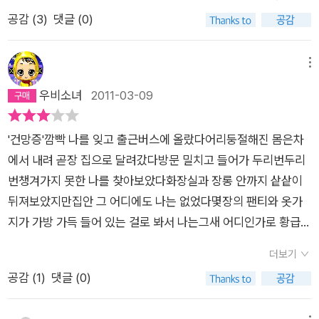
이나 팔러 싸전에 왔다가 쌀은 못 팔고 그냥 저냥 깨나 팔러 가
는 공부 가르쳐주는 쥔집 할매의 잔소리가 여기서야 그친다​ ​
공감 (
3
)
댓글 (0)
는 게 한세상 건너는 법이라고 , 오가는이 없는 싸전다리 아래
싸전다리​​ 쌀 됫박이나 팔러 싸전에 왔다가 쌀은 못 팔고 그냥저
로 쌀뜨물같이 허연 달빛만 하냥흐른다 야 이놈아, 뭣이 그리 허
냥 깨나 팔러 가는 게 한세상 건너는 법이라고, 오가는 이 없는 싸
망터냐? 건망증 깜박 나를 잊고 출근버스에 올랐다 어리둥절해
메뉴
전다리 아래로 쌀뜨물같이 허연 달빛만 하냥 흐른다​ 야 이놈아,
진 몸은 차에서 내려 곧장 집으로 달려갔다방문 밀치고 들어가 두
우비소녀
2011-03-09
뭣이 그리 허망터냐?​​ 고추씨 같은 귀울음소리 들리다​ 뒤척이는
리번두리번 챙겨가지 못한 나를 찾아보았다 화장실과 장롱 안까
밤, 돌아눕다가 우는 소릴 들었다 처음엔 그냥 귓밥 구르는 소리
지 샅샅이 뒤져 보았지만 집안 그 어디에도 나는 없었다몇 장의
인 줄 알았다 고추씨 같은 귀울음소리,​ 누군가 내 몸 안에서 울
'건망증'깜빡 나를 잊고 출근버스에 올랐다어리둥절해진 몸은차
팬티와 옷가지가 가방 가득 들어 있는 걸로 봐서 나는 그새 어디
고 있었다​ 부질없는 일이야, 잘래잘래 고개 저을 때마다 고추씨
에서 내려 곧장 집으로 달려갔다방문 밀치고 들어가 두리번두리
인가로 황급히 도망친 게 분명했다그렇게 쉬고 싶어하던 나에게
같은 귀울음소리, 마르면서 젖어가는 울음소리가 명명하게 들려
번챙겨가지 못한 나를 찾아보았다화장실과 장롱 안까지 샅샅이
잠시 미안한 생각이 앞섰지만 몸은 지각 출근을 서둘러야 했다점
왔다 고추는 매운 물을 죄 빼내어도 맵듯 마른 눈물로 얼룩진
뒤져보았지만집안 그 어디에도 나는 없었다몇장의 팬티와 옷가
심엔 짜장면을 먹다 남겼고오후엔 잠이 몰려와 자울자울 졸았다
그녀도 나도 맵게 우는 밤이었다​ ​ 봄, 가지를 꺾다 상처가 뿌
지가 가방 가득 들어 있는 걸로 봐서 나는그새 어디인가로 황급히
퇴근할 무렵 비가 내렸다내가 없는 몸은 우산을 찾지 않았고 순대
리를 내린다​ 화단에 꺾꽂이를 한다 눈시울 적시는 아픔 이 악
도망친 게 분명했다그렇게 쉬고 싶어하던 나에게잠시 미안한 생
국밥집에 들러 소주를 들이켰다 서너 잔의 술에도 내가 없는 몸은
더보기
물고 견뎌내야 넉넉하게 세상 바라보는 수천개의 눈을 뜰 수
각이 앞섰지만몸은 지각 출근을 서둘러야 했다점심엔 짜장면을
너무 가벼워서인지 무거워서인지 자꾸 균형을 잃었다 금연하면
공감 (
1
)
댓글 (0)
있다​ 봄이 나를 꺾꽂이한다 그런 이유로 올봄엔 꽃을 피울 수
먹다 남겼고오후엔 잠이 몰려와 자울자울 졸았다퇴근할 무렵 비
건강해지고 장수할 수 있을 것 같은 몸은 마구 담배를 피워댔다
없다 하여도 내가 햇살을 간지러워하는 건 상처가 아물어가기
가 내렸다내가 없는 몸은 우산을 찾지 않았고순대국밥집에 들러
유리창엔 얼핏비친 몸이 외롭고 쓸쓸해 보였다옆에 앉은 손님이