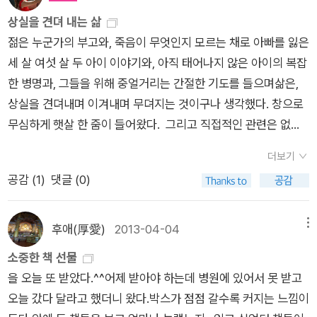
나뒹군 고양이털썩 주저앉아 멀뚱멀뚱 숨을 고른다 가시처럼 뻣
들은 슬프고 분한 표정을 감추며 글썽인다. 몇몇은 애써 고개를
상실을 견뎌 내는 삶
센 수염이 뻗어 있는 홀쭉한 입쫘악 벌렸다 오므리고는 몸뚱이 일
돌려 먼 곳을 바라본다. 조문객들은 몇걸음씩 앞으로 나아가지만
젊은 누군가의 부고와, 죽음이 무엇인지 모르는 채로 아빠를 잃은
으킨다아랫배에 묻은 흙먼지를 툭툭 털어낸등 굽은 고양이가 모
조문행렬은 점점 길어진다.세월호 사고 희생자 정부 합동분향소
세 살 여섯 살 두 아이 이야기와, 아직 태어나지 않은 아이의 복잡
퉁이 길을 나선다 뒤적여 모은 고물 얼기설기 쟁인 손수레 끌고아
안쪽. 깜장 치마에 깜장 양말 깜장 구두 신고 조문 온 앞줄의 여자
한 병명과, 그들을 위해 중얼거리는 간절한 기도를 들으며삶은,
슬랑아슬랑 제일고물상으로 들어가는 늙은 고양이 박성우, 가뜬
아이가 운다. 엄마 아빠 손 잡고 운다. 사내아이의 거침없는 울음
상실을 견뎌내며 이겨내며 무뎌지는 것이구나 생각했다. 창으로
한 잠, 창비, 2012년 초판 5쇄. 68-69쪽. 고물상은 이런 할머니,
소리도 두어줄 뒤쪽에서 보태진다. '세월호 사고 희생자'와 '합동
무심하게 햇살 한 줌이 들어왔다. 그리고 직접적인 관련은 없지
할아버지들의 생활을 책임져주는 고마운 존재다. 게다가 고물상
분양소' 사이에 쓰인 '정부'라는 글씨는 같은 크기임에도 불구하
만, 내가 아는 가장 슬픈 시가 떠올랐다. 장마 - 박
은 이미 수명이 다했다고 사용했던 사람에게 버려진 물건들이 새
고 왜 이리 유독 커 보이는 건지. 그 커 보이는 글자는 어쩜 이리
더보기
성우얼굴 새까맣게 늙은 사람들이 우리의 낯을 살폈다아이의 어
로운 생명을 얻게 해주는 존재이기도 하다. 삶에서 수명이 다해가
도 초라하고 공허해 보이는지. 한숨을 내쉬다가 눈가를 손등으로
공감 (
1
)
댓글 (0)
머니는 풀린 하체를 끓었고유독 의연해 보이는 남자가 아이의 아
는 노인들이, 수명이 다했다고 여겨지는 물건들에 생명을 불어넣
슬며시 닦는다. 고개를 돌려보니, 사람들이 휴지조각이나 손수건
버지라 했다불어난 골짝 물을 따라갔던 아이는뭔가를 움켜쥐려
고, 또 자신들의 생명을 연장하는 그런 행위. 손수레에는 그런 삶
으로 짠 물기를 훔치고 있다. '세월호'와 '정부'와 각자의 '나'를 오
던 손동작으로 굳어 있었다학교 수업 종종 빠지던 아이불기둥 지
이 들어 있다. 그런 손수레를 밀어주지는 못할망정, 운전에 방해
후애(厚愛)
2013-04-04
메뉴
가는 분노와 무기력과 환멸, 층층이 올려 진 영정사진을 올려다보
난 몸에서 쇠붙이가 나왔다야단을 쳐도 잘똑잘똑 농사일 거든다
된다고, 빵빵거리지는 말아야지, 투덜거리지는 말아야지 하는 생
소중한 책 선물
는 것도 머리 숙여 조문을 하는 것도 염치없고 미안하다. 박성우
고논두렁 밭두렁을 따랐다는 아이,부러진 다리를 이었던 쇳조각
각을 한다. 여기서 한 발 더 나아가 재활용될 수 있는 것들, 폐휴
을 오늘 또 받았다.^^어제 받아야 하는데 병원에 있어서 못 받고
시집은 언제 어디를 펼쳐도 쿵~ 하고 울린다.특히 오늘 아침에
이었다미루나무가 있던 관촌 어디 강둑으로아이가 안겨 가는 것
지들 잘 모아서 가져가기 편하게 할 수도 있지 않을까.. 몇몇 가게
오늘 갔다 달라고 했더니 왔다.박스가 점점 갈수록 커지는 느낌이
펼쳐본 '아직은 연두'는 피어보지 못하고 스러진 세월호 아이들
을 보고 우리 일행은 돌아왔다모아진 고사리 푼돈 전해줄 요량으
들에서는 그렇게 하고 있다고도 하는데... 아파트 단지에서 매주