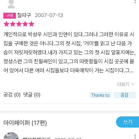
때문일까​ 막무가내로 꺾이는 상처, 없는 사람은 꽃눈을 가질 수
소주를 들이켰다서너 잔의 술에도 내가 없는 몸은너무 가벼워서
메뉴
말을 건네 왔지만 내가 없었으므로 몸은 대꾸하지 않았다우산 없
없다​ 상처가 꽃을 피운다​ 시집 [가뜬한 잠(창비2007)] 중에서​​
인지 너무 무거워서인지자꾸 균형을 잃었다 금연하면건강해지고
칠따구
2007-07-13
이 젖은 귀가를 하려 했을 때 어딘가로 뛰쳐나간 내가 막막하게
모더니즘의 세례를 받은 백석이 작품에서 모더니즘의 대척점에
장수할 수 있을 것 같은 몸은마구 담배를 피워댔다 유리창에 얼핏
그리웠다 고추씨 같은 귀울음소리 들리다뒤척이는 밤, 돌아눕다
위치한 것으로 간주되는 향토성과 지방언어를 완강하게 고수한
비친 몸이 외롭고 쓸쓸해 보였다옆에 앉은 손님이 말을 건네왔지
가 우는 소릴 들었다 처음엔 그냥 귓밥 구르는 소리인 줄 알았다
개인적으로 박성우 시인과 인연이 있다.그러나 그러한 이유로 시
것은 복고주의나 지방주의로 전향했기 때문이 아니다. 그것은 식
만내가 없었으므로 몸은 대꾸하지 않았다우산 없이 젖은 귀가를
고추씨 같은 귀울음소리, 누군가 내 몸 안에서 울고 있었다 부질
집을 구매한 것은 아니다.그의 첫 시집, '거미'를 읽고 난 다음 가
민지적 근대의 침식작용에 대한 면밀하게 계산된 저항이고 자기
하려 했을 때어딘가로 뛰쳐나간 내가 막막하게 그리웠다박성우,
없는 일이야, 잘래잘래 고개 저을 때마다 고추씨 같은 귀울음 소
슴이 저릿저릿하였다.내가 가지고 있는 그의 첫 시집 앞표지에는,
방어였다. 그렇다면 이제 박성우에게 토속주의와 전원문학은 어
<가뜬한 잠> 中+) 이번 박성우의 시집은 <거미>보다 오히려
리, 마르면서 젖어가는 울음소리가 명명하게 들려왔다 고추는 매
정성스런 그의 친필싸인이 있고,그의 따뜻함들이 시집 곳곳에 묻
떻게 적극적으로 의미화될 수 있는가. 지난 40년 동안 한국 농촌
더 느슨해진 느낌이다. 시라기 보다 유년시절을 회상한 단상 정도
운 물을 죄 빼내어도 맵듯 마른 눈물로 얼룩진 그녀도 나도 맵게
어 있어서 다른 여러 시집들보다 더욱애착이 가는 시집이다.그의
이 가차없는 몰락의 나락으로 떨어져왔음은 바로 박성우 시인의
라고나 할까. 사물에 대한 응시나 과거 회상, 추억 회귀의 자세는
우는 밤이었다
첫 시집, '거미' 에서 평론가들은 가난에 대해 집중적으로 말하고
가족사가 증언하는 사실이다. 오늘 우리 농촌은 산업자본의 손아
좋지만 그 정도에서 그쳐 버렸다. 시적 대상에 대한 사유가 부족
더보기
있지만,정작 박성우 시인은 그러한 평론들에 대해 그다지 인정하
귀에 완전히 장악되어, 농업 자체가 자본의 하위산업으로 편입되
한 듯 관찰과 회상만이 둥둥 뜬 것 같다. 소통 불가능한 작품들이
공감 (
0
)
댓글 (0)
지 않았다.본인은 그러한 것이 아닌데, 시집을 보는 이 모두가 그
어 있다. 때때로 농촌은 평택 대추리가 비극적으로 입증하듯이 새
많은 최근의 현대시 경향에 비한다면 독자 입장에서 읽기에 부담
렇게 이야기 하는 것에 대해굉장히 서운해 하는 듯 했다.두번째
로운 탄압과 추방의 공간이 되기도 한다. 그러나 당연한 얘기지만
없는 시집이 되겠으나, 알맹이 없이 껍데기만 존재하는 작품처럼
시집을 아주 오래 기다렸다. 출간되는 즉시 구매했고, 또 받아보
이 시대의 시인과 소설가들이 누구나 자본과 외세에 관하여 직접
느껴진다. 그의 시를 읽은 한 시인이 시는 사치스럽지 않다는 생
쓰기
마이페이퍼 (17편)
는 즉시 읽었다.솔직하게 개인평을 한다면. 이번 두 번째 시집은
언급해야 하는 것은 아니다. 죽음과 같은 불행 속에서도 사람은
각이 들었다고 평했다. 그것에는 공감하나, 사치스럽지 않다는 것
그의 첫 번째 시집보다는 감흥이 덜 했다. 나에게 다가오는 감흥
음식을 먹고 사랑을 나누며 일상생활을 이어가게 마련인데, 그 모
이 또한 수수하다는 것은 아닐터다. 담백한 맛이라기 보다 오히려
메뉴