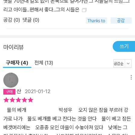
옛날 70년대 길도 없이 논둑으로 걸어가던 그 시골길의 느낌..그
리고 아이들..편해서 좋다..그의 시들은
공감 (
0
)
댓글 (0)
쓰기
마이리뷰
구매자 (4)
전체 (13)
메뉴
산
2021-01-12
물의 베개 박성우 오지 않은 잠을 부르러 강
가로 나가 물도 베개를 베고 잔다는 것을 안다 물이 베고 잠든
베갯머리에는 오종종 모인 마을이 수놓아져 있다 낮에는 그