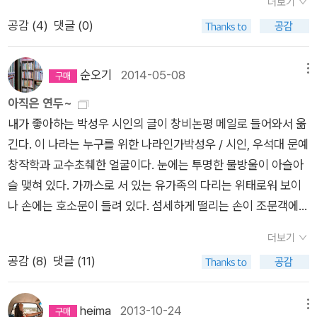
겨우겨우 돌려보낸다 -웃는 연습, 27쪽, 창비- 청소년
더보기
리는데, 남들은 차를 타고, 다른 사람이 운전하는, 또는 제가 운전
더욱 짙어지는 계절. 빛과 그림자의 어울림이 도드라지는 계절.
시집 '빨강'을 읽고 감동으로 쓴 리뷰... 다시 읽어봐도 공감된다.h
공감 (
4
)
댓글 (0)
하는 네 바퀴에 실려 편안하게 가는데, 오로지 자신의 힘으로 언
빛과 그림자가 바닥을 쳐서 사랑의 무늬를 그려낸다.
ttp://blog.aladin.co.kr/714960143/3722086아직 구입하지
덕길을 사람이 보이지 않을 정도로 높이높이 쌓인 폐휴지며, 옆에
못한 박성우 시집이 몇 권 있으니 조만간 다 소장해야겠다.뇌과학
보이는 깡통, 병 등등을 실은 손수레를 끌고 가는 할머니. 이제는
순오기
2014-05-08
메뉴
자 책을 읽으면, 사람이 왜 웃는지 알게 될까?아니면, 웃는 연습
편안하게 집에서 쉬어도 좋으련만, 할머니들은 손수레를 끌고 생
아직은 연두~
을 왜 해야 하는지 이해하게 될까? ^^웃는 연습에 실린 시 두 편
계를 위해서 출근을 한다. 고물상으로. 무게로 달아 받아오는 하
내가 좋아하는 박성우 시인의 글이 창비논평 메일로 들어와서 옮
더 올린다. 꽃무늬 남방 -박성우- 시골집에 드니 노모는 없고새
루 노동의 대가, 삶의 보존. 이 생각이 든 건 박성우의 시 '고양
긴다. 이 나라는 누구를 위한 나라인가박성우 / 시인, 우석대 문예
빨간 장미꽃만 대문 타고 올라 피어 있다 어머니, 대문에 꽃무늬
이'를 읽고나서다. 이 시에서 어떤 슬픔, 그러나 강한 생명력을 발
창작학과 교수초췌한 얼굴이다. 눈에는 투명한 물방울이 아슬아
남방 걸쳐놓고 어디 가셨어요? -웃는 연습, 44쪽, 창비- 솔잎
견했다. 그리고 길 가로 손수레를 끌며 지나가는 할머니, 그 할머
슬 맺혀 있다. 가까스로 서 있는 유가족의 다리는 위태로워 보이
이 우리에게 봤지? 눈발을 받아내는 건 떡갈나무 이파리같이 넓
니를 받아주는 고물상이 생각났다. 고양이 고양이가 새벽 쓰레기
나 손에는 호소문이 들려 있다. 섬세하게 떨리는 손이 조문객에
은 잎이 아니야 바늘 같은 것들이 모여 결국엔 거대한 눈발도 받
를 뒤적인다부스럭부스럭, 앞발에 뜯긴 비닐봉투가빈병과 깡통
호소문을 내민다. 하고픈 말이 너무 많은 입은 차라리 마스크로
아내는 거지 -웃는 연습, 99쪽, 창비- 그리고 선물할 책~ 이건
을 신경질적으로 쏟아낸다 움 칫, 눈이 동그랗게 커진 고양이솟은
더보기
가렸다. 앙다문 입을 가린 흰 마스크가 흘러내리는 물을 빨아들인
나도 없는데, 20주년 기념판으로 구입할까...
등을 나른한 하품처럼 내려요란하게 구르는 소리들을 느릿느릿
공감 (
8
)
댓글 (11)
다. 콧잔등을 타고 흘러내린 물은 분명 피눈물이나, 핏기 없는 낯
쫓는다여전히 쓸만한 몸이라는 듯 데굴 데굴 구르다 멈춘 것들을
빛에서 나오는 물이기에 탁할 수조차 없다. '저희 아이를 보러 여
종아상자 쪼가리와 신문지 위로 떠민다한바탕 쓰레깃더미에서
기까지 와주셔서 감사합니다'로 시작하는 호소문을 받아든 사람
heima
2013-10-24
메뉴