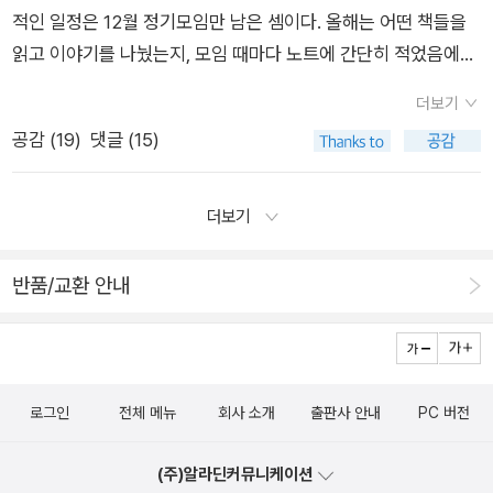
그렁 비었구나 뒤축 무너진 헌 구두나 끌고나는 또 쓸데없이이 집
적인 일정은 12월 정기모임만 남은 셈이다. 올해는 어떤 책들을
>- 늘 가뜬한 잠,을 자지 못했던 내게 여전히 약속한 일의 시
저 집 기웃거리며 늙어가겠지 시가 참 쓸쓸하고 좋은데, 소이진
읽고 이야기를 나눴는지, 모임 때마다 노트에 간단히 적었음에도
간을 따라 끄급했던 내게 오늘 어디선가 온, '가뜬한 잠'을 읽고
님 같은 피끓는 청년이 읽기에는 너무 성숙했나요? 자, 그럼 같은
기억나지 않는다.특히 메모를 하지 않으면 기억나는 게 거의 없
安心을 한다. 오늘밤, 우리는 속옷을 네 번이나 벗어 던지지는
시집의 이 시는 어떨까요? 봄바다 구장집 마누라방뎅이 커서다
더보기
고, 어떤 일을 처리할때도 동시상영이 안된다. 최근에 이런 일이
못하더라도 가뜬한 잠을 잘 듯하다. 미숫가루를 우물에 사카린
라이만 했지다라이만 했지 구장집 마누라는젖통도 커서헌 런닝
공감 (
19
)
댓글 (15)
빈번해져서 자연스레 나이를 실감하게 된다. 선암사와 순천만 답
이랑 슈거를 넣고 몽땅 털어넣지는 못하더라도, 미숫가루 아
구 앞이묏등만 했지묏등만 했지 그 낮잠 곁에 나도 따라채송화처
사를 다녀와서 몸살 난 회원도 있는데,아직은 쌩쌩하니까 신체나
이스크림이라도 내일은 먹자 생각하여도..오늘은 왠지 가뜬한
럼 눕고 싶었지아득한 코골이 소리 속으로사라지고 싶었지 미끈
이는 인생나이보다 더 젊다고 위로를 삼는다. 학부모독서회는 토
잠을 잘 것 같다. 감사한 일이다.
더보기
덩 인물도 좋은구장집 셋째 아들로 환생해설랑서울 가 부잣집 과
론주제를 놓고 찬반 양론을 팽팽히 주장하기 보다는, 개인적인 소
부하고 배 맞추고 싶었지 연왕모의 『비탈의 사과』에
감을 나누는 부담없는 모임으로 '책 한 권 읽자'를 실천하는 독서
반품/교환 안내
서는 이 시가 눈에 띄어요. 오후 빗줄기에서 떨어져멀어져 ‥‥‥‥
모임이다.12월 토론도서는 정치에 무관심했거나 '그런다고 뭐가
가는가는, 햇살 그렇지만 이 시집의 다른 시들은 제게는 좀 어려
바뀌겠어'라고 생각한 아줌마들도'나는 꼼수다' 대열에 합류하고
워서 딱히 더 눈에 띄는 건 없네요. 따로 메모해둔 시도 더는 없구
자 김어준의 <닥치고 정치>을 선택했다. 세상을 바꾸는 일에 '아
요. 아마도 박성우 시인의 이 시집, 『가뜬한 잠』이 소이
줌마의 힘'을 무시하거나 우습게 보면 안된다는 걸 알 사람은 안
로그인
전체 메뉴
회사 소개
출판사 안내
PC 버전
진님 취향에 가장 잘 맞지 않을까 하는 생각이 들어요. 이 시집에
다.^^ <닥치고 정치>를 읽은 후, '나꼼수 후일담'이나 관련도서
서 제일로 예쁜 시를 한 편 옮겨볼게요. 아주 짧아요. 저는 대체적
를 보면 더 좋겠고...나는 김어준씨보다, 알라디너였던 '시비돌이'
(주)알라딘커뮤니케이션
으로 짧은 시를 좋아해요. 짧은 시가 이해하기 쉽더라구요. 길면