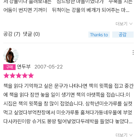
저 강물이나 흘려보내는 심드렁한 마을이었다가 수묵을 치는
어둠이 번지면 기꺼이 뒤척이는 강물의 베개가 되어주는 마을
물이 베고 잠든 베갯머리에는 무너진 돌탑과 뿌리만 남은 당
더보기
산나무와 새끼를 친 암소의 울음소리와 깜빡깜빡 잠을 놓치
공감 (
7
)
댓글 (0)
는 가로등과 물머리집 할머니의 불 꺼진 방이 있다 물이 새근
새근 잠든 베갯머리에는 강물이 꾸는 꿈을 궁리하다 잠을 놓친
사내가 강가로 나가고 없는 빈집도 한 땀, 물의 베개에 수놓아
메뉴
져 있다​ ​ 장 담그기 짚으로 묶어 띄운 메주 씻어 채반에 널었
연두부
2007-05-22
다 주둥이 큼지막한 독을 골라 찌끼 우려내어 닦아두고는 ​ 빨간
함지에 감천 약수를 붓고 천일염 한 됫박씩 되어 녹였다 달걀이
책을 읽다 기억하고 싶은 문구가 나타나면 책의 윗쪽을 접고 중간
엽전 크기만큼 떠올라서 널찍한 덮개 닫아 먼지 막았다​ 병술년
에 책을 읽다 잠깐 놓을 일이 생기면 책의 아랫쪽을 접습니다.이
음력 정월 스무닷새 말날(午日) 아침에 장 담근다​ 꽃망울 툭 불
시집은 책의 윗쪽을 참 많이 접었습니다. 삼학년미숫가루를 실컷
거진 매화나무집 장독대에 독을 걸고 메주 안친다 무명천에 거
먹고 싶었다부억찬장에서 미숫가루통 훔쳐다가동네우물에 부었
른 맑은 소금물 독 어귀까지 남실남실 채운다 둥실 떠오른 메
다사카린이랑 슈거도 몽땅 털어넣었다두레박을 들었다 놓았다
주에 소금 한줌 더 얹히고 참숯 두 개 고추 대추 여섯씩 띄운다​
하며 미숫가루 저었다 뺨따귀를 첨으로 맞았다 싸전다리 쌀 됫박
장독대 식구가 셋이나 늘어 왼새끼 꼬아 금줄을 친다 장 담그
더보기