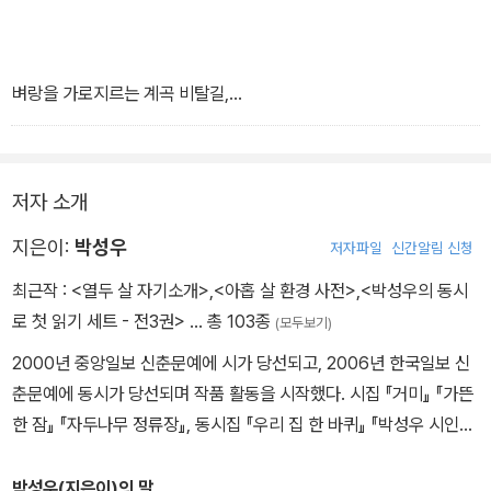
벼랑을 가로지르는 계곡 비탈길,
등 꺾여 놓여진 철판다리 건넌다
터벅터벅 걸음을 뗄 때마다
밑으로 텅텅 떨어져 찍히는 발자국
저자 소개
시린 물고기를 타고 떠내려간다
지은이:
박성우
저자파일
신간알림 신청
최근작 :
<열두 살 자기소개>
,
<아홉 살 환경 사전>
,
<박성우의 동시
로 첫 읽기 세트 - 전3권>
… 총 103종
(모두보기)
꽁꽁 언 바위에 기대어 쉬어가기도 하면서
2000년 중앙일보 신춘문예에 시가 당선되고, 2006년 한국일보 신
가파른 불명산 등허리를 탄다
춘문예에 동시가 당선되며 작품 활동을 시작했다. 시집 『거미』 『가뜬
돌계단 밟고 총총 따라 오르던 물소리
한 잠』 『자두나무 정류장』, 동시집 『우리 집 한 바퀴』 『박성우 시인의
통나무다리 지나 헤어진다
첫말잇기 동시집』 『박성우의 동시로 첫 읽기』 1~3, 청소년시집 『난
좁은 길 안쪽으로
빨강』 『사과가 필요해』, 어린이책 『아홉 살 마음 사전』 『열두 살 장래
박성우(지은이)의 말