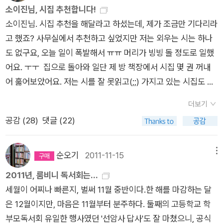
시는 어질어질 걸음을 떼었다 쑥대머리로 앉아 있
해야지보고싶었던 책인데 나무늘보님 덕분에 보게 되는구나...^^
소이진님, 시집 추천합니다!
이 책만큼은 그냥 보내지 못하겠다는 생각이 들어... 나미야 잡화
는 그를 만났다 하객을 맞아야 할 사람
참 행복합니다.*^^*향기가 너무 좋다!! 허브차~ 매일 마셔야겠
소이진님. 시집 추천을 해달라고 하셨는데, 제가 조금만 기다리라
점의 기적도 주문했다.책에 있어서는 충동구매의 달인인 나는 오
이 하객으로도 오지 않은 미운 아버지
다... 언니랑~ ^^ 나무늘보님~ 제가 정말 어떻게 보답하면 좋을
고 했죠? 사무실에서 추천하고 싶었지만 저는 외우는 시는 하나
늘도 절제하지 못하고이재철 목사님 아이에게 배우는 아빠와 이
형은 그의 검푸른 머릴 자르고 나와 새색시는 나
지 모를 정도로 너무너무 감사하고 고맙습니다~!!*^^*재미나게
도 없구요, 오늘 일이 폭발해서 ㅠㅠ 머리가 빙빙 돌 정도로 일했
오덕 선생님의 내가 무슨 선생 노릇을 했다고도 더불어 우리 집으
란히 절을 올렸다 밉기만 하던 형이 산처럼 든든해
읽고 소중하게 간직하고 잘 마실께요~ 정말 정말 감사하고 고맙
어요. ㅜㅜ 집으로 돌아와 일단 제 방 책장에서 시집 몇 권 꺼내
로 데려 왔다. 16일 주문한 책을 오늘 오전에 받았다.어차피 책이
져 왔던가 형과 나와 며느리가 안 보일 때까
습니다!!다가오는 제 생일 선물입니다!!*^^* ㅎㅎ
어 훓어보았어요. 저는 시를 잘 못읽고(;;) 가지고 있는 시집도 몇
쌓이는 속도를 읽는 속도가 따라가지 못하니...그냥 마음을 접었
지 아버지는 산 아랫길을 내려다보고 있었
권 되질 않아서 추천하자니 데이터가 몹시도 빈약하지만, 이 시들
다.빨리 읽어야 한다는 부담에서 벗어나니... 이젠 느긋하다.내가
다 구월의 볕만 뜨거웠던 것은 아니어
더보기
은 어떨까, 해서 몇 개 소개해 드릴게요. 다 기록하기는 어려우니
죽기 전까지 다 읽지 못한다면... 대를 이어 아들과 손자까지 읽게
서 신혼 첫날밤도 네 번이나 속옷을 벗어 던졌다
공감 (
28
)
댓글 (22)
(저 야근하고 좀전에 와서 눈알이 빠질것 같아요. 일 너무 많아서
하면 된다. (이 얘기를 하자 아들은 시겁했다.)늙어서 외롭지 않
(P.82 ) 삼학년 미숫가루를 실
밥도 5분만에 흡입 ㅠㅠ) 일전에 썼던 페이퍼들을 먼댓글로 첨부
으려고...미리미리 친구를 만들어 놓는 거다. 뭐~이렇게 스스로
컷 먹고 싶었다 부엌 찬장에서 미숫가루통 훔쳐
하도록 할게요. 그것도 참고하세요. 일단, 어제 올렸던 김사인의
변명하면서...나는 오늘도 16명의 새 친구들을 가족으로 맞이했
순오기
2011-11-15
메뉴
다 동네 우물에 부었
시집이에요. 제가 어제 올린 그 조용한 시 말고, 저는 이
다.(자꾸만 책을 의인화 시키는 현상이 생겼다...심지어 혼자 있을
2011년, 룸비니 독서회는...
다 사카린이랑 슈거도 몽땅 털어넣었
시에도 포스트잇을 붙여 놓았네요. 때늦은 사랑 내 하늘 한켠에
때는 책들에게 말도 시켜 본다)환영합니다^^ 물론 카드명세서에
세월이 어찌나 빠른지, 벌써 11월 중반이다.한 해를 마감하는 달
다 두레박을 들었다 놓았다 하며 미숫가루 저었
오래 머물다새 하나 떠난다 힘없이 구부려 모았을붉은 발가락들
연이어 알라딘~알라딘~알라딘이 찍혀 있을 때는 살짝 후회되기
은 12월이지만, 마음은 11월부터 분주하다. 둘째의 고등학교 학
다 뺨따귀를 첨으로 맞았다 (P.10
흰 이마 세상 떠난 이가 남기고 간단정한 글씨 같다 하늘이 휑뎅
도 하지만...멈출 수 없다.
부모독서회 유일한 행사였던 '선암사 답사'도 잘 마쳤으니, 공식
) -박성우 詩集, <가뜬한 잠