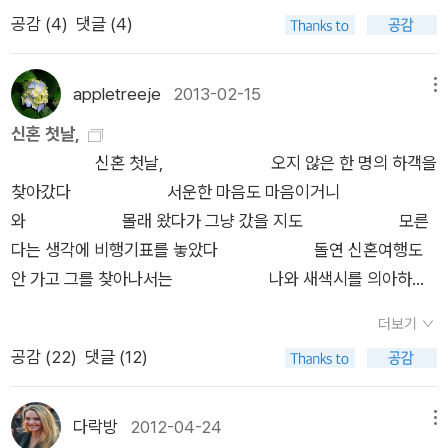
까지 신발이다. 사실 그 때는 그 여가수가 도통 이해가 가지 않았
는 듬뿍듬뿍~제목 때문에 무척 궁금해진 그림책~ 빨리 보고싶
리부터 밀어올린다 우리는 세월호 사건을 보면서 정말
공감 (
4
)
댓글 (4)
다.하지만 어느 순간 나를 바라보니... 대상이 신발에서 책로 바뀌
지만 읽고 있는 책이 있어서 참고 있는 중~보고싶었던 그림책~
정말 미안하고 부끄러웠다. 나쁜 놈이라고 선원들을 탓하면서 내
었을 뿐~그냥 집에 그들이 있는 것만으로 뿌듯하다. 그리고 기특
표지도 마음에 들지만 제목도 마음에 든다... 재밌어 보이는 그림
속에도 그런 게 들어있음이 부끄러웠고,무능한 정부라고 분노하
하다.물론 신발과 책은 비교 대상이 되지 않는다고 생각하지만...
appletreeje
2013-02-15
메뉴
책~ 나무늘보님 덕분에 내가 그림책을 많이 보게 되다니...얼마
면서도 그런 정부를 만들고 부패한 사회를 키운 게 우리였음을 부
뭐,,, 이건 나의 오만한 생각일 수도 있다.신발은 지극히 물질적인
신혼 첫날,
나 감사하고 고마운지... 두번째는 시집~ 솔직히 말해
인할 수 없었다.하지만 미안하고 부끄럽다고 고개만 숙이고 있을
욕망의 추구이고... 책은 정신적 세계를 추구하는 것이니... 차원
신혼 첫날, 오지 않은 한 명의 하객을
서 나무늘보님 덕분에 그림책과 시집들을 읽게 되었다.이쁜 그림
순 없다. 부끄러운 어른이지만 세상을 바꾸는 일에 콩나물처럼 대
이 다르다고 생각하지만...공통점이 있다면 욕심에서 나오는 수집
찾아갔다 서운한 마음도 마음이거니
책들을 만나게 해 주시고... 관심이 가는 시집들이 많았지만 어렵
가리라도 밀어올려야 하지 않겠는가.....
벽이다. 토요일에 갑자기 제주도에 대한 열렬한 그리움으로 제주
와 몰래 왔다가 그냥 갔을 지도 모른
고 자신이 없었던 시집들을 보게 해 주시고...궁금했던 시집인데
에 관련된 책을 6권이나 주문했다.그리고 나무늘보 서재(트리제
다는 생각에 비행기표를 놓았다 돌연 신혼여행도
보내 주셨다.내가 모르는 시인들이 참 많구나...시집도 빨리 읽고
님)의 리뷰에서 본 박성우의 삼학년이라는 시에 확 마음을 빼앗
안 가고 그를 찾아나서는 나와 새색시를 의아하게
싶당~안을 들쳐 보고싶지만 꾹 참고 있는 중~읽고 있는 책을 빨
겨..시인의 시집(가뜬한 잠)도 함께 주문했다.한강의 소설집인 노
보던 형이 이내 못이기는척 우리의 뒤를 따랐
리 읽어야겠구나...^^ 외국소설과 한국소설 그리고 사인본~
랑무늬 영원은 소이진님의 리뷰를 읽고... 보관해 두었다가 이번
더보기
다 그냥 제발 신혼여행이나 가라는 형,
스티키노트까지 보내 주셨네... 고맙습니다!*^^*사인본
에 함께 주문했다. (리뷰 속 글의 힘에 완전 압도당함) 내 관심사
공감 (
22
)
댓글 (12)
형만 아니었으면 하면서 늘 내 원망의 대상이었
이다...엽서를 읽고 얼마나 힘이 되었는지 모릅니다.너무너무 감
인 생태에 관련된 우리농업 희망의 대안과 생명의 아픔 그리고 이
던 형이어서 따라오거나 말거나 신경 쓰지 않았
사하고 고맙습니다!*^^* 꾸벅예전부터 보고싶었던 <은교>사인
타카 에코빌리지도 당당히 나의 서재에 입성했다.일본소설에는
다 구월의 밤은 아직 뜨거웠고 새 색
본을 보고 깜짝 놀랐다. 옆지기까지... 다른 책들과 소중하게 간직
다락방
2012-04-24
메뉴
별반 관심이 없지만 그래도 많은 분들이 쓰신 리뷰를 읽고 나니...