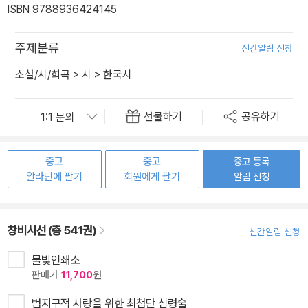
ISBN 9788936424145
주제분류
신간알림 신청
소설/시/희곡
>
시
>
한국시
선물하기
공유하기
중고
중고
중고 등록
알라딘에 팔기
회원에게 팔기
알림 신청
창비시선 (총 541권)
신간알림 신청
물빛인쇄소
판매가
11,700
원
범지구적 사랑을 위한 최첨단 심령술