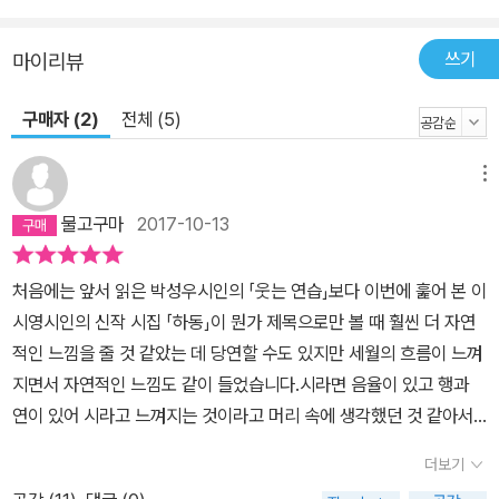
처분되었다. 소식을 듣고 달려간 아내가 가마니에 둘둘 말린 시신을
확인한 것은 다음다음 날 저녁 어스름. 그때도 산수유는 노랗게 망울
쓰기
마이리뷰
을 터뜨리며 산천을 환하게 물들였다.(「산동 애가」 전문) 그 한편에서
구매자 (2)
전체 (5)
시인은 외면할 수 없는 시대의 아픔과 고통을 되새기며 “이 고통을 고
스란히 그들만의 것으로 남게 하지 않겠다”(「RainSun님이 세시간
전에 올린 트윗」)는 다짐을 깊이 새긴다. “간곡하되 서늘한 눈매”(최
메뉴
원식, 해설)로 불의한 세상의 뒷면을 촘촘하고 차분하게 바라보며 현
물고구마
2017-10-13
실의 정면을 향해 곧추선 자세로 세태를 꿰뚫는 예지의 눈빛을 쏘는
가 하면, 때로는 “매일 새벽 4시 16분에 세월호를 잊지 말자는 종을
처음에는 앞서 읽은 박성우시인의 「웃는 연습」보다 이번에 훑어 본 이
친다고” 하는 “소박하고 아름다운 절집”(「귀정사」) 마당을 거닐기도
시영시인의 신작 시집 「하동」이 뭔가 제목으로만 볼 때 훨씬 더 자연
하면서 시인은 “얼간이 같은 폭군 지도자가 없고 전쟁이 없는 그런 세
적인 느낌을 줄 것 같았는 데 당연할 수도 있지만 세월의 흐름이 느껴
상”(「성자의 유언장」)을 꿈꾸며 “세상에서 가장 낮고 작은”(「보길
지면서 자연적인 느낌도 같이 들었습니다.시라면 음율이 있고 행과
도」), 그러나 가열한 참여의 목소리를 내놓기도 한다. 세월호 참사 당
연이 있어 시라고 느껴지는 것이라고 머리 속에 생각했던 것 같아서
시 생존 학생을 포함한 86명의 졸업식이 열린 1월 12일 오전 10시 3
「하동」을 읽으면서 이 것이 시인지 산문인지 헷갈리는 시도 있었습니
0분 단원고등학교 운동장. 영하의 추위 속을 뚫고 나타난 새들이 공
더보기
다.그리고 시집 제목이「하동」이라 그런지 유독 지명이 들어간 시나 시
중을 서너바퀴 돈 뒤 학교 옥상에 앳된 발을 모두고 앉아 그날의 친구