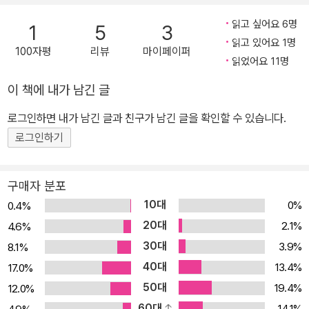
만연한 관습적 시쓰기 행태에 폭탄을 던진 것인데, 연작시 「마음의 고
루가 서 있다(「나무」 전문) 끝없는 시적 변모 속에서 간명한 언어와
읽고 싶어요 6명
1
5
3
향」의 유려한 비유에서 한국시의 한 절정을 경험했던 나로서는 그의
따스한 서정으로 삶의 의미와 시대의 진실을 노래하며 서정시의 전범
읽고 있어요 1명
100자평
리뷰
마이페이퍼
시가 더 깊은 침묵을 향할지, 아니면 세상과의 전면전으로 나갈지 긴
을 보여주는 이시영 시인의 신작 시집 󰡔하동󰡕이 출간되었다. ‘결빙된
읽었어요 11명
장하게 된다.
현실에 온기를 더하는 아주 오래된 노래들’에 깃든 자기성찰의 긴 여
이 책에 내가 남긴 글
백 속에 큰 울림을 선사하였던 󰡔호야네 말󰡕(창비 2014) 이후 3년 만
에 펴내는 시인의 열네번째 시집이다. 이번 시집에서 시인은 “인생과
로그인하면 내가 남긴 글과 친구가 남긴 글을 확인할 수 있습니다.
자연의 ‘결정적 순간’을 침묵에 가까운 최소언어로 잡아내”며 “우주
로그인하기
안에 작동하는 ‘시’의 한순간을 드러내는”(염무웅 추천사) 명징한 시
세계를 선보인다. 짧은 서정 속에 긴 서사를 아우르며 “이야기의 크고
구매자 분포
작음을 떠나서 모든 이야기를 존중의 눈으로 받드는”(최원식, 해설)
10대
0%
0.4%
천의무봉의 단정한 시편들이 무한한 감동을 자아내며 가슴 깊이 와닿
20대
2.1%
4.6%
는다. 귀래사라는 절이 어디 있더라? 하여간 이 지상 어딘가에 있긴
30대
3.9%
8.1%
있겠지. 이제 그만 그곳에 닿고 싶다. 가서 나무를 해도 좋겠고 머리가
40대
허옇게 세었다고 싸리비로 절 마당이나 쓸라고 하면 그 또한 좋겠지.
13.4%
17.0%
(…) 그리고 세상과 등을 지고 나와 대면하리라. 너는 어디서 와서 어
50대
19.4%
12.0%
디로 가는가. 부모님 생각이 간절하겠지만 그 또한 잠깐의 인연. 훨훨
60대
14.1%