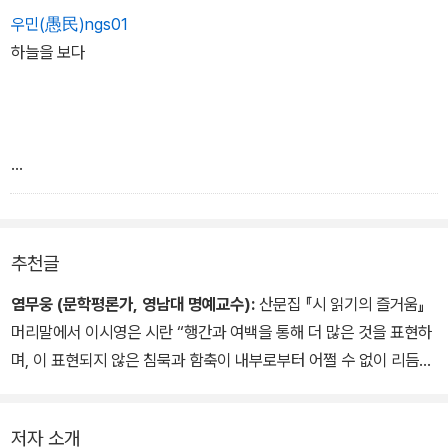
우민(愚民)ngs01
하늘을 보다
오늘 하늘이 저처럼 깊은 것은
내 영혼도 한때는 저렇듯 푸르고 깊었다는 것
추천글
염무웅 (문학평론가, 영남대 명예교수):
산문집 『시 읽기의 즐거움』
머리말에서 이시영은 시란 “행간과 여백을 통해 더 많은 것을 표현하
며, 이 표현되지 않은 침묵과 함축이 내부로부터 어쩔 수 없이 리듬을
생성시킨다”고 말한 바 있다. 비슷한 맥락에서 최근 그는 사진작가 앙
리 까르띠에 브레송의 작품들에 대해 “너무 늦지도 빠르지도 않게 ‘결
저자 소개
정적 순간’을 잡아채는 그의 눈은 ‘시적 현현’의 그것으로 빛난다”고