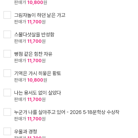
판매가
10,800
원
그림자놀이 하던 날은 가고
판매가
11,700
원
스물다섯살을 반성함
판매가
11,700
원
빵점 같은 힘찬 자유
판매가
11,700
원
기역은 가시 히읗은 황토
판매가
10,800
원
나는 용서도 없이 살았다
판매가
11,700
원
누군가 나를 살아주고 있어 - 2026 5·18문학상 수상작
판매가
11,700
원
우울과 경청