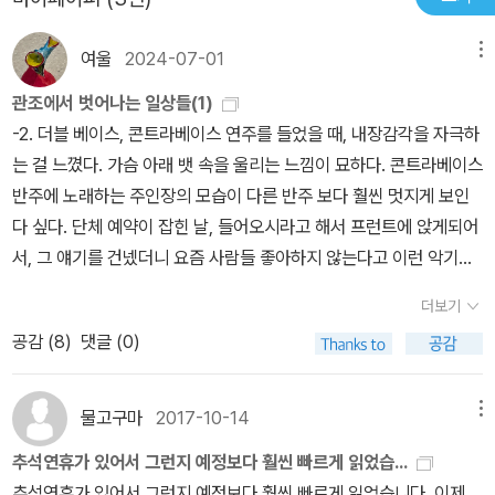
있는 먹잇감이 가득한 횟집까지 수달이 가게 되었을까, 이 부분을 보
제일 좋더라. 그래, 코앞의 바다 앞에서 솔바람 소리도 듣고 복사꽃 매
며 무분별한 개발로 인해 깊은 산 속에 살던 멧돼지가 사람이 살고 있
화꽃도 싣고 이젠 죽으러 가는 일만 남은 물의 고요 숙연한 흐름. 하동
여울
2024-07-01
메뉴
는 곳까지 먹이를 찾아 내려오게 되어 멧돼지를 목격한 사람들이 혼
으로 갈 거야. 죽은 어머니 손목을 꼬옥 붙잡고 천천히, 되도록 천천
관조에서 벗어나는 일상들(1)
비백산하도 결국 멧돼지를 생포하거나 사살하는 것을 뉴스에서 한 번
히. 대숲에서 후다닥 날아오른 참새들이 두 눈 글썽이며 내려앉는 작
-2. 더블 베이스, 콘트라베이스 연주를 들었을 때, 내장감각을 자극하
씩 접하게 되는 데, 덫을 놓거나 사살할 수도 없는 천연기념물 제 330
은 마당으로.(「하동」 부분)
는 걸 느꼈다. 가슴 아래 뱃 속을 울리는 느낌이 묘하다. 콘트라베이스
호에 멸종위기 1호인 수달이 횟집 수조 안에 첨벙대며 네다리로 값비
반주에 노래하는 주인장의 모습이 다른 반주 보다 훨씬 멋지게 보인
싼 감성돔까지 물고 가는 것을 지켜볼 수 밖에 없는 횟집 주인이 연신
다 싶다. 단체 예약이 잡힌 날, 들어오시라고 해서 프런트에 앉게되어
울상을 지으며 하소연을 하는 것은 횟집 주인의 입장에서 볼때 안타
서, 그 얘기를 건넸더니 요즘 사람들 좋아하지 않는다고 이런 악기는
깝지만서도 시로 읽게되니 분명 안타깝지만 저도 모르게 웃음이 나오
별반 관심없다고 한다. 그래도 따로 찾는 사람들이 늘거라고 새겨둔
는 건 어쩔 수 없는 것 같습니다.
더보기
다.-1창고같이 생긴 건물에 문이 어딘지 모르겠다. 방화벽같은 곳에
공감 (
8
)
댓글 (0)
문고리가 보여 열고 들어간다. 빼곡하게 쌓인 LP판들에 음향음질이
어둑어둑한 분위기와 잘 어울린다. 그리고 벽에 손님들이 남긴 메모
지를 살펴보는데 2012년의 것도 있다. 찰나의 순간 달팽이책방 쥔장
물고구마
2017-10-14
메뉴
이 가끔 간다는 곳이 여기였네 싶다. 제주에일을 마시고 사진을 찍다
추석연휴가 있어서 그런지 예정보다 훨씬 빠르게 읽었습...
나니 쥔장이 신청곡도 받는다고 메모지를 건넨다. 밥말리 두 곡, 존
추석연휴가 있어서 그런지 예정보다 훨씬 빠르게 읽었습니다. 이제