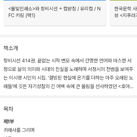
<물빛인쇄소>와 창비시선 + 컵받침 / 유리컵 / N
한국문학 사랑
FC 키링 (택1)
뷰 <지푸라
책소개
창비시선 414권. 끝없는 시적 변모 속에서 간명한 언어와 따스한 서
정으로 삶의 의미와 시대의 진실을 노래하며 서정시의 전범을 보여주
는 이시영 시인의 시집. '결빙된 현실에 온기를 더하는 아주 오래된 노
래들'에 깃든 자기성찰의 긴 여백 속에 큰 울림을 선사하였던 <호야
네 말> 이후 3년 만에 펴내는 시인의 열네번째 시집이다.
목차
이번 시집에서 시인은 "인생과 자연의 '결정적 순간'을 침묵에 가까운
최소언어로 잡아내"며 "우주 안에 작동하는 '시'의 한순간을 드러내
제1부
는" 명징한 시 세계를 선보인다. 짧은 서정 속에 긴 서사를 아우르며
귀래사를 그리며