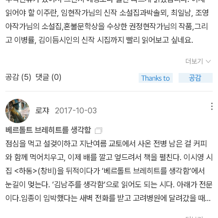
레논 두 곡을 신청하니 한 곡씩 틀어주신다. 엘피판 표지를 보이는 곳
읽어야 할 이주란, 임현작가님의 신작 소설집과박솔뫼, 최일남, 조영
에 게시하고 선곡한 곳을 찾는 모습이 익숙하다.-3이 곳이 악기 거리
아작가님의 소설집,혼불문학상을 수상한 권정현작가님의 작품,그리
인지는 <고바우식당>이란 노표에 여러 번 온 뒤에 눈치챈다. 민화방
고 이병률, 김이듬시인의 신작 시집까지 빨리 읽어보고 싶네요.
이란 액자를 한 끝머리 부분에 드럼연습과 악기 소리가 나고서야 아
그랬군 했다. 0책 벗이 내려와 장대비가 온다는 소식이 있지만 이곳
더보기
으로 정한다. 작업실에서 실론티 홍차 한잔 하며 진행중인 주제와 컨
공감 (
5
)
댓글 (0)
셉에 대해 이야기를 나누다가 장소를 옮긴다. #두루치기오징어반반
안주는 두루치기보다 비싸지만, 아는 손님들만 찾는 메뉴이다. 끝무
로쟈
2017-10-03
메뉴
렵에 한 공기 볶아 달라하면 허전한 배를 달랠 수 있다. 포항, 도구막
걸리와도 제법 잘 어울린다. 빗방울이 조금 긋기 시작하자 차수를 옮
베르톨트 브레히트를 생각함
긴다. 짙은 가수의 노래를 반주하고 있고, 리허설 준비도 하고 있는
점심을 먹고 설겆이하고 지난여름 교토에서 사온 전병 남은 걸 커피
연주자들이 앳되다. 시작하기 전, 시간이 조금 남는지 쥔장이 직접 연
와 함께 먹어치우고, 이제 배를 깔고 엎드려서 책을 펼친다. 이시영 시
주에 노래다. 떠블베이스다. 언제 들어보겠어. 신기한 듯, 궁금한 듯
집 <하동>(창비)을 뒤적이다가 ‘베르톨트 브레히트를 생각함‘에서
테이블이 연신 폰으로 촬영각이다.1 빗 속을 뚫고 돌아와 그간 책 이
눈길이 멎는다. ‘김남주를 생각함‘으로 읽어도 되는 시다. 아래가 전문
야기를 나눈다. 책 벗은 종교와 역사, 그리고 국내 소설에 관심이 많은
이다.임종이 임박했다는 새벽 전화를 받고 고려병원에 달려갔을 때의
편인데 팔로우하고 있는 이시영노시인의 근황과 작품, 산문집은 놓치
일이다. 황달이 퍼져 샛노란 눈빛의 김남주가 주변을 돌아보며 외쳤