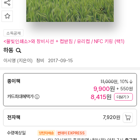
소득공제
<물빛인쇄소>와 창비시선 + 컵받침 / 유리컵 / NFC 키링 (택1)
하동
이시영
(지은이)
창비
2017-09-15
종이책
11,000
원,
10%
9,900
원
+ 550원
8,415
원
카드최대혜택가
더보기
전자책
7,920
원
수령예상일
양탄자배송
썬데이 EXPRESS