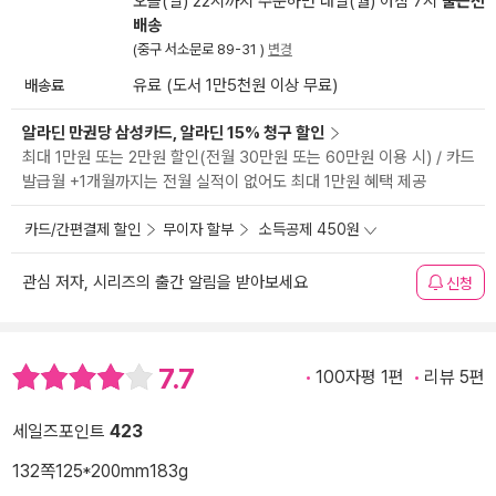
오늘(일) 22시까지 주문하면 내일(월) 아침 7시
출근전
배송
(중구 서소문로 89-31 )
변경
배송료
유료 (도서 1만5천원 이상 무료)
알라딘 만권당 삼성카드, 알라딘 15% 청구 할인
최대 1만원 또는 2만원 할인(전월 30만원 또는 60만원 이용 시) / 카드
발급월 +1개월까지는 전월 실적이 없어도 최대 1만원 혜택 제공
카드/간편결제 할인
무이자 할부
소득공제 450원
관심 저자, 시리즈의 출간 알림을 받아보세요
신청
7.7
100자평 1편
리뷰 5편
세일즈포인트
423
132쪽
125*200mm
183g