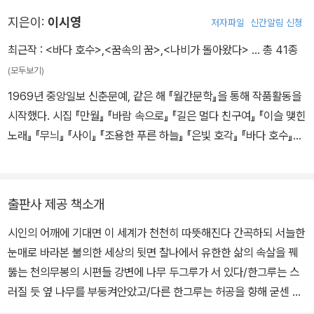
페이스북에서 찬양했다. 타인의 작품에 대한 예술가의 언명이 대체로
지은이:
이시영
저자파일
신간알림 신청
그렇듯이 이러한 말들은 지난 20여년간 지속돼온 시인 자신의 시적
최근작 :
<바다 호수>
,
<꿈속의 꿈>
,
<나비가 돌아왔다>
… 총 41종
실천에 대한 미학적 해명으로 읽힌다.
(모두보기)
이번 시집도 기본적으로는 그런 시도의 연장선 위에 있다. 포수가 나
뭇가지에 앉은 새를 겨냥하듯 이시영은 인생과 자연의 ‘결정적 순
1969년 중앙일보 신춘문예, 같은 해 『월간문학』을 통해 작품활동을
간’을 침묵에 가까운 최소언어로 잡아내고자 한다. “개구리 한마리가
시작했다. 시집 『만월』 『바람 속으로』 『길은 멀다 친구여』 『이슬 맺힌
번쩍 눈을 뜨니/무논의 벼꽃들이 활짝 피어난다”. 「벼꽃」이란 작품의
노래』 『무늬』 『사이』 『조용한 푸른 하늘』 『은빛 호각』 『바다 호수』
전문인데, 개구리의 눈뜸과 벼꽃의 피어남 사이의 우연한 동시성을
『아르갈의 향기』 『우리의 죽은 자들을 위해』 『경찰은 그들을 사람으
자연스러운 인과관계로 연결함으로써 시인은 우주 안에 작동하는
로 보지 않았다』 『호야네 말』 『하동』 『나비가 돌아왔다』가 있다. 만해
‘시’의 한순간을 드러내는 것이다. 하지만 이때의 드러남은 찰나의 불
문학상, 백석문학상, 정지용문학상, 지훈문학상, 박재삼문학상, 임화
출판사 제공 책소개
빛 같은 것이어서, 세속에 파묻힌 일반인들에게는 단순히 헛것으로
문학상 등을 수상했다.
비칠 수도 있다. 그 점에서 이시영의 시가 주는 어떤 ‘완결성’의 느낌
시인의 어깨에 기대면 이 세계가 천천히 따뜻해진다 간곡하되 서늘한
은 그가 사숙해 마지않는 김수영 언어의 저 폭력적인 ‘자유자재’와 대
눈매로 바라본 불의한 세상의 뒷면 찰나에서 유한한 삶의 속살을 꿰
조적이다.
뚫는 천의무봉의 시편들 강변에 나무 두그루가 서 있다/한그루는 스
그런데 이시영은 ‘시인의 말’에서 시인으로서의 창조성이 쇠진했다고
러질 듯 옆 나무를 부둥켜안았고/다른 한그루는 허공을 향해 굳센 가
느껴지면 붓을 꺾겠다고 선언했다. 자기 자신에게뿐 아니라 시단에
지를 뻗었다/그 위에 까치집 두채가 소슬히 얹혔다/강변에 나무 두그