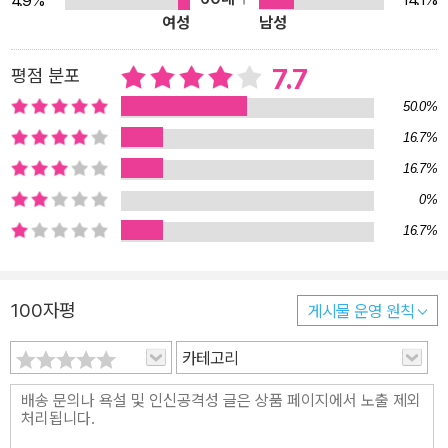
4.9%
여성
남성
털고 텅 빈 벽에 바짝 붙어 단잠을 자다 소변을 눈 뒤 절 뒤꼍 해우소
근처에서 오래 서성이리라. 텅 텅 울리는 새벽 종소리가 아픈 무릎에
7.7
평점 분포
스밀 때까지.(「귀래사를 그리며」 부분) 시인은 그동안 단시, 산문시,
인용시 등 다양한 형식 실험을 감행하면서 시적 형식면에서 독특한
50.0%
시 세계를 선보였다. 이번 시집에서도 삶과 자연의 풍경에서 잡아챈
16.7%
직관적 사유가 빛나는 가운데 대담한 생략과 비약이 도드라지는 단시
16.7%
가 단연 돋보인다. “뜨거운 눈 속을 뚫고 솟구쳐오른 파 대가리/저것
0%
이 있어 올겨울은 매섭게 푸르다”(「동장군」), “아파트의 낡은 계단과
16.7%
계단 사이에 쳐진 거미줄 하나/외진 곳에서도 이어지는 누군가의 필
생”(「그네」), “개구리 한마리가 번쩍 눈을 뜨니/무논의 벼꽃들이 활짝
피어난다”(「벼꽃」) 등에서 보듯이 시인은 찰나의 순간에서 유한한 삶
100자평
게시물 운영 원칙
의 속살과 현실을 꿰뚫는 놀라운 직관력을 ‘짧은 서정’ 안에 온전히 담
카테고리
아낸다. 더할 것도 뺄 것도 없이 엄격하게 절제된 시행의 행간과 여백
에 스며든 ‘언어의 경제’가 정밀하다. 겨울 속의 목련나무에 꽃망울이
맺혔다/세상엔 이런 작은 기쁨도 있는가(「무제」 전문) 형의 어깨 뒤에
기대어 저무는 아우 능선의 모습은 아름답다/어느 저녁이 와서 저들