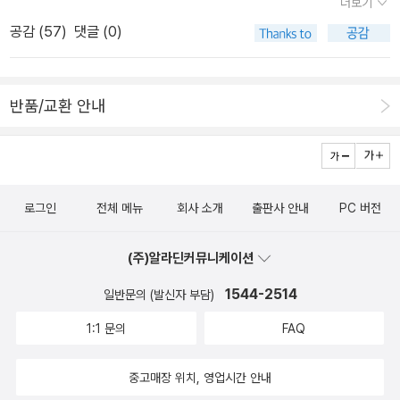
더보기
지 않고 봤다는 김훈의 <허송세월>을 추천받는다.2 종교란 믿음에
다. ˝개 같은 세상에 태어나 개처럼 살다가 개처럼 죽는다. 부탁한다.
공감 (
57
)
댓글 (0)
대한 부분인데, 그 이력을 알고있는 책벗의 반응이 궁금해서 추천하
남은 너희들은 절대로 이렇게 살지 마라!˝ 그의 숨이 끊어지고 난 뒤
고 피드백을 받기로 한다. 유머나 농담, 웃음에 대한 관심사는 작업의
병실 복도에 나와 나는 나에게 다짐했다. 빗방울 하나에도 절대 살해
주제이기도 한데, 부채의 저자 데이비드 그레이버의 집안 내력, 사상
되어서는 안되겠다고!마지막 문장은 김남주가 옮긴 브레히트의 시
반품/교환 안내
에 연관된 것이기도 하다. 자본론 이야기도 많이 나누었지만 <부채>
‘아침저녁으로 읽기 위하여‘의 마지막 행에서 차용했다고 시인은 덧
란 책이 스케일이 더 크고 다른 맥락을 잇게해주는 매력있는 책이라
붙였다.잠시 브레히트와 김남주와 개 같은 세상에 대해 생각했다. 그
고도 전한다. 3 이분법, 이원론에 대한 부분도 #연일물회 집까지 이
리고 개처럼 살지 말아야 할 사명에 대해서도. 어젯밤 라스베이거스
어진 토론 주제이기도 한데, 얽힘이나 중첩, 다시선 등 삼분법의 출발
총기난사 사건의 억울한 희생자들에게도 세상은 얼마나 개 같았을 것
점으로서 그나마 쉬운 책이라고 <객체란 무엇인가>를 전한 셈이다.
로그인
전체 메뉴
회사 소개
출판사 안내
PC 버전
인가. 우리는 빗방울 하나에도 절대로 살해되어서는 안될 사명이 있
양자 역학을 안다고 하는 자체가 모른다는 증표이듯이, 들뢰즈 역시
다...
그 이상이라는 말.도서실에 출근하는 독서가이자 애서가이기도 한 책
(주)알라딘커뮤니케이션
벗은 이렇게 다짐한다. 이 번에는 읽게 될 것 같다고 말이다. 맥락도
1544-2514
일반문의 (발신자 부담)
살피게 될 것이라고 말이다.볕뉘. 시집이 있나해서 책방을 들러 이야
1:1 문의
FAQ
기를 나누다보니 #플레이 사장님은 락매니아란 소식이다. #팝스 소
식은 핫한 모양이다. 콘트라베이스 연주를 들을 수 있는 곳이다. 여기
중고매장 위치, 영업시간 안내
는.