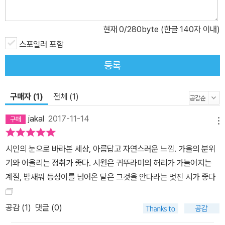
의 아슬한 평화를 깰 것인가(「능선」 전문) 각박한 도회의 삶에서 시인
은 이따금씩 따뜻한 인정이 생동하던 고향 마을로 시선을 옮겨가 순
현재
0
/280byte (한글 140자 이내)
정했던 그 시절의 애환을 돌아보면서, “쓰다 달다 통 말이 없”(「흥대
스포일러 포함
이센」)이 침묵의 삶을 건너온 이들에게 애틋한 연민의 눈길과 푸근한
등록
위로의 손길을 건넨다. 산사람으로 체포된 사촌아우를 “살리려고 탄
원서 내다 순천형무소까지 가셨던”(「형제를 위하여」) ‘아버지’나 “추
석 맞아 내려와 곤히 잠든 자식들 다리 사이를 조심조심 건너다 쓰
구매자 (1)
전체 (1)
러”져 “향년 91세. 본명 조아기.”(「학재 당숙모」)로 생을 마친 ‘당숙
jakal
2017-11-14
모’와 같은 ‘민중’들의 조찰한 삶에 바친 시인의 경건이 아름답기도 하
메뉴
거니와, 수십년 저편, 삶의 곡절이 담긴 추억 속으로 잠겨드는 시인의
시인의 눈으로 바라본 세상, 아름답고 자연스러운 느낌. 가을의 분위
마음이 한없이 애잔하다. 내 고향 구례군 산동면은 산수유가 아름다
기와 어울리는 정취가 좋다. 시월은 귀뚜라미의 허리가 가늘어지는
운 곳. 1949년 3월, 전주농림 출신 나의 매형 이상직 서기(21세)는
계절, 밤새워 등성이를 넘어온 달은 그것을 안다라는 멋진 시가 좋다
젊은 아내의 배웅을 받으며 고구마가 담긴 밤참 도시락을 들고 산동
금융조합 숙직을 서러 갔다. 남원 쪽 뱀사골에 은거 중인 빨치산이 금
공감 (
1
)
댓글 (0)
융조합을 습격한 것은 정확히 밤 11시 48분. 금고 열쇠를 빼앗긴 이
상직 서기는 이튿날 오전 조합 마당에서 빨치산 토벌대에 의해 즉결