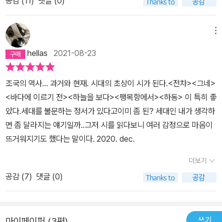
공감 (
11
)
댓글 (0)
속에 지명이 등장하는 것이 많았는 데표제작 (하동)을 포함하여 (함
들을 지켜보았다고 합니다. 조용히 조용히 지켜보았다고 합니다.(「어
양), (알프스), (우면산행), (여수행), (홍대 이센)같은 제목에 지명이
떤 졸업식」 전문) 약관 20세에 등단한 시인은 어느덧 고희를 바라보
있거나 코뚜레없이 소들을 방목하는 국토의 서남쪽 끝 가거도(소), 청
메뉴
는 나이가 되었다. 지난 48년간의 시력을 거쳐오는 동안 시인은 끊임
소원 노파가 붐비는 가로 붙어서 대빗자루로 바닥을 박박 쓸고 있던
hellas
2021-08-23
없는 시적 탐구와 갱신을 통해 서정시 본연의 정서를 견지하면서 시
중국 쓰촨성 청두시 중앙대로(어느 조상), 재판 받으러 다니던 인덕원
대의 진실을 진솔하게 드러내는 리얼리즘 시의 경지를 보여주며 한국
사거리(인덕원)같이 시속에 등장하는 지명도 인상적이었지만 세월호
서정 시단에서 견고한 일가를 이루었다. 한데 이번 시집을 펴내며 시
조국의 역사... 과거와 현재. 시대의 초상이 시가 된다.<전차><그네>
사건를 연상시키는 시(어떤 졸업식), (팽목항에서)도 작가님의 젊은
인은 “이 시집을 끝으로 다시는 관습적으로 ‘비슷한’ 시집을 내지 않
<바다에 이르기 전><하늘을 보다><팽목항에서><하동> 이 특히 좋
시절이 떠오르는 시들(장발 단속), (1972년 겨울), (시자 누나)도 인
겠다”며 “시인으로서의 창조성이 쇠진되었다고 느끼면 깨끗이 시 쓰
았다.세대를 불문하는 정서가 있다고이미 좀 된? 세대인 내가 생각하
상적이었습니다.사실 장발 단속에 걸린 선생을 어떻게든 구해내려고
기를 포기하겠다”(시인의 말)는 자못 비장한 선언을 내놓는다. 그러
면 좀 달라지는 얘기일까..그저 시를 읽다보니 여러 감정으로 마음이
애원하는 선영의 부탁을 매몰차게 거절하는 단속원으로 인해 어쩔줄
나 “고독하게 상승하는 시인의 정신”(최원식, 발문)이 그렇게 쉽게 스
뜨거워지기도 했다는 말이다. 2020. dec.
몰라 발을 동동 구르며 울상이 된 제자 선영이의 모습이 강렬해서 손
러지지는 않을 것이로되, 우리는 다만 “그의 시가 더 깊은 침묵을 향
으로 써볼까 했는 데 더 울상짓는 인물이 있었는 데 바로 천연기념물
더보기
할지 아니면 세상과의 전면전으로 나갈지”(염무웅 추천사) 찬찬히 지
제 330호이자 멸종위기 1호인 수달로 인해 막대한 피해를 입은 매립
공감 (
7
)
댓글 (0)
켜볼 따름이다. 하동쯤이면 딱 좋을 것 같아. 화개장터 너머 악양면 평
지 공사가 한창인 낙동강 하류에 있는 횟집 주인이 등장하는 (수달의
사리나 (…) 하여간 그쯤이면 되겠네. 섬진강이 흐르다가 바다를 만나
고난)아라는 시가 제 눈을 오랫동안 붙잡아서 손으로 쓰게 되었습니
기 전 숨을 고르는 곳. 수량이 많은 철에는 재첩도 많이 잡히고 가녘에
다.공사로 인해 먹잇감이 없어지자 어쩔 수 없이 사람들이 사는 곳에
반짝이던 은빛 모래 사구들. (…) 섬진강은 평사리에서 바라볼 때가
쓰기
마이페이퍼 (3편)