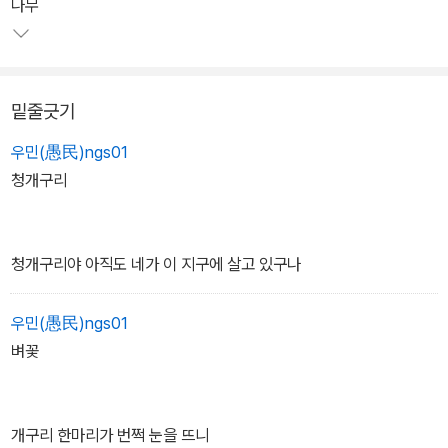
"이야기의 크고 작음을 떠나서 모든 이야기를 존중의 눈으로 받드는"
나무
천의무봉의 단정한 시편들이 수록되어 있다.
밑줄긋기
우민(愚民)ngs01
청개구리
청개구리야 아직도 네가 이 지구에 살고 있구나
우민(愚民)ngs01
벼꽃
개구리 한마리가 번쩍 눈을 뜨니