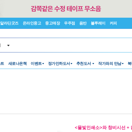
알라딘굿즈
온라인중고
중고매장
우주점
음반
블루레이
커피
서
스트
새로나온책
이벤트
정가인하도서
추천도서
작가와의 만남
북
<물빛인쇄소>와 창비시선 + 컵받