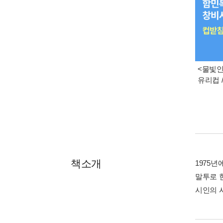
<물빛인
유리컵 /
책소개
1975
말투로 
시인의 