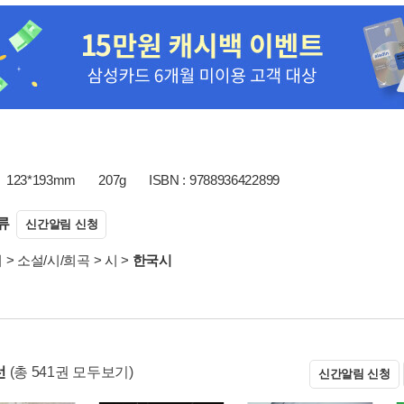
123*193mm
207g
ISBN : 9788936422899
류
신간알림 신청
서
>
소설/시/희곡
>
시
>
한국시
선
(총 541권 모두보기)
신간알림 신청