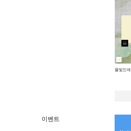
물빛인쇄
이벤트