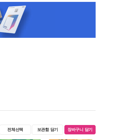
전체선택
보관함 담기
장바구니 담기