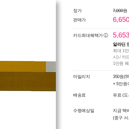
정가
7,000원
6,65
판매가
5,65
카드최대혜택가
알라딘 
최대 1만
시) / 
1만원 
마일리지
350원(5
+ 5만원
배송료
유료 (도
수령예상일
지금 택배
(중구 서