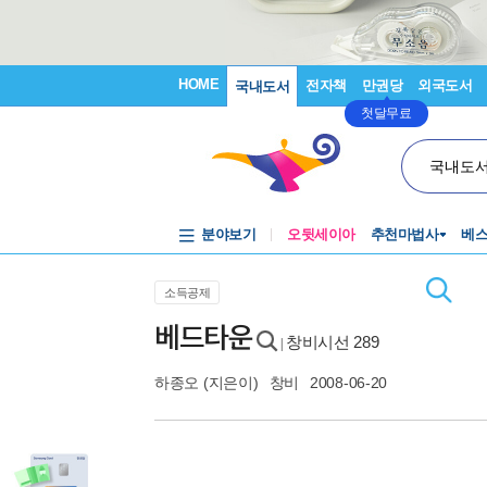
HOME
전자책
만권당
외국도서
국내도서
첫달무료
국내도
분야보기
오뒷세이아
추천마법사
베
소득공제
베드타운
창비시선 289
|
하종오
(지은이)
창비
2008-06-20