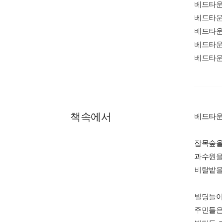
베드타
베드타운
베드타운
베드타운
베드타
책속에서
베드타운
잡목숲을
과수원을
비탈밭을
빌딩들이
주민들은