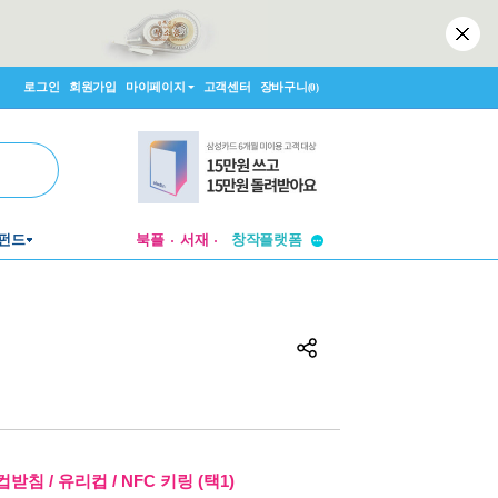
로그인
회원가입
마이페이지
고객센터
장바구니
(0)
투비컨티뉴드
창작플랫폼
펀드
북플
서재
투비컨티뉴드
침 / 유리컵 / NFC 키링 (택1)