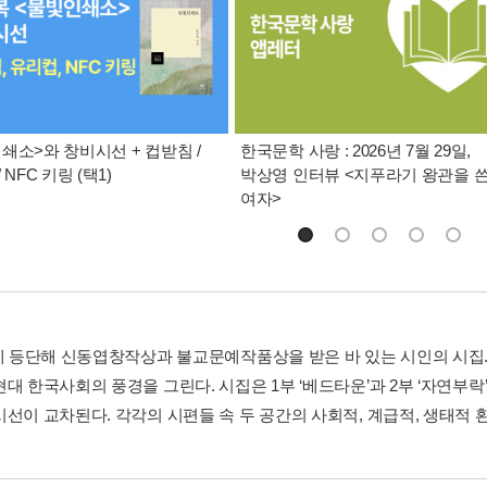
쇄소>와 창비시선 + 컵받침 /
한국문학 사랑 : 2026년 7월 29일,
 NFC 키링 (택1)
박상영 인터뷰 <지푸라기 왕관을 
여자>
년에 등단해 신동엽창작상과 불교문예작품상을 받은 바 있는 시인의 시집
현대 한국사회의 풍경을 그린다. 시집은 1부 ‘베드타운’과 2부 ‘자연
시선이 교차된다. 각각의 시편들 속 두 공간의 사회적, 계급적, 생태적 