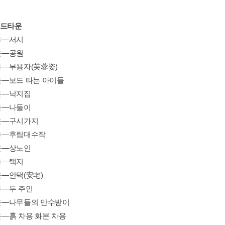
베드타운
운―서시
운―공원
―부용자(芙蓉姿)
―보드 타는 아이들
운―낙지집
운―나들이
운―구시가지
운―후림대수작
운―상노인
운―택지
―안택(安宅)
―두 주인
―나무들의 만수받이
―흙 차용 화분 차용