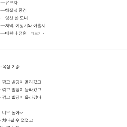
운―유모차
―해질녘 풍경
―양산 쓴 모녀
―저녁, 여덟시와 아홉시
운―베란다 정원
더보기
-옥상 기슭
 깎고 빌딩이 올라갔고
 깎고 빌딩이 올라갔고
 깎고 빌딩이 올라갔다
 너무 높아서
 쳐다볼 수 없었고