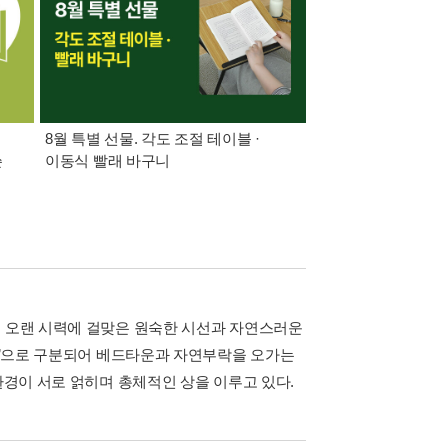
8월 특별 선물. 각도 조절 테이블 ·
가장 빠르게 받아보는 
쓴
이동식 빨래 바구니
알림 총집합
. 오랜 시력에 걸맞은 원숙한 시선과 자연스러운
부락’으로 구분되어 베드타운과 자연부락을 오가는
환경이 서로 얽히며 총체적인 상을 이루고 있다.