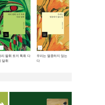
파리 팔휘 토끼 톡휘 다
우리는 멸종하지 않는
리 달휘
다