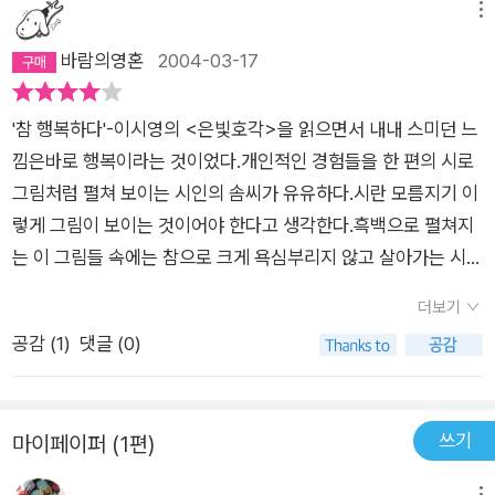
메뉴
바람의영혼
2004-03-17
'참 행복하다'-이시영의 <은빛호각>을 읽으면서 내내 스미던 느
낌은바로 행복이라는 것이었다.개인적인 경험들을 한 편의 시로
그림처럼 펼쳐 보이는 시인의 솜씨가 유유하다.시란 모름지기 이
렇게 그림이 보이는 것이어야 한다고 생각한다.흑백으로 펼쳐지
는 이 그림들 속에는 참으로 크게 욕심부리지 않고 살아가는 시인
의 묵은 기억들이 -은빛호각-소리처럼 길고도 선명하게 웃고 있
더보기
다.그의 시에는 사람을 향한 애정만큼의 꽃송이들이 봉긋봉긋 피
공감 (
1
)
댓글 (0)
어있다. 소설집 한권을 읽고 난 기분이 들만큼 수런수런,수많은
얘깃거리가 강물처럼 흘러간다. 어쩌면 칼날같았음직 한 일들도,
가슴이 에였음직한 일들도...그 힘겨웠을 기억들마저도 이렇게 따
쓰기
마이페이퍼 (1편)
뜻하게 풀어 내다니, 기억이 추억이 되면 이토록 따스해지는 것인
가.시인에게는 저세상마저도 편안하고 따스한 자연으로 보여지
메뉴