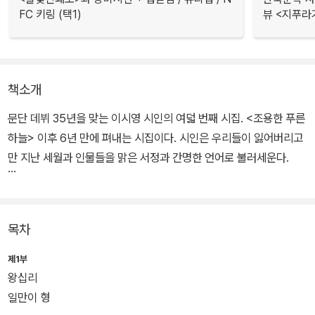
FC 키링 (택1)
뷰 <지푸라
책소개
문단 데뷔 35년을 맞는 이시영 시인의 여덟 번째 시집.
<조용한 푸른
하늘>
이후 6년 만에 펴내는 시집이다. 시인은 우리들이 잃어버리고
만 지난 세월과 인물들을 맑은 서정과 간명한 언어로 불러세운다.
시집 전체에 자전적 색채가 짙게 깔려있으며, 시인이 문단 안팎에서
겪은 체험담이 곳곳에 녹아들어 있다. 어두웠던 시대에 겪어야 했던
목차
고통, 가난을 대물림하던 시절의 아픈 기억 등, 섬세하게 짜여진 시의
풍경이 조용한 울림을 자아낸다.
제1부
왕십리
일만이 형