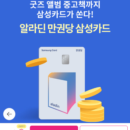
뒤로가
기
보관함담기
선물하기