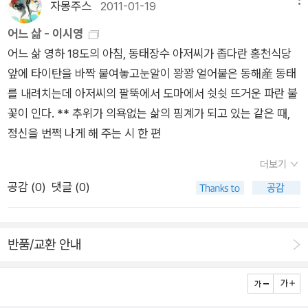
자몽주스
2011-01-19
는 것인가-<히말라야>시이시영시인에게 있어서나, 혹은 우리들
에게 있어 삶이란-새벽녘 추어탕집 펄펄 끓는 가마곁에서도 물을
어느 삶 - 이시영
튀기며 순하게 놀고 있는 미꾸라지들처럼- 그런 것이 아닐까 생
어느 삶 영하 18도의 아침, 동태장수 아저씨가 좁다란 홍천식당
각해본다.죽음과 삶,기쁨과 슬픔,행복과 불행,그런것들이 한 데
앞에 타이탄을 바짝 붙여놓고눈알이 꽝꽝 얼어붙은 동해産 동태
섞여둥둥 떠다니는 가운데, 아무것도 미리 알지 못한 채,그저 불
를 내려치는데 아저씨의 팔뚝에서 도마에서 쉿쉿 뜨거운 파란 불
어가고 불어오는 바람처럼,그러다가 마침내 어느 길 모퉁이에선
꽃이 인다. ** 추위가 의욕없는 삶의 핑계가 되고 있는 같은 때,
가그 떠다니는 것들과 하나씩 입맞추며 가는 그런것이 삶이리라..
정신을 번쩍 나게 해 주는 시 한 편
그런것이....책을 덮으며 내게로 번져오는 긴 미소- 결코 실현되어
더보기
본 적 없는 긴 미소- 한 자락 머금는다. 또한, 여느 시집에나 있기
공감 (
0
)
댓글 (0)
마련인 유명작가의 해설을 붙이지 않은 책에서 시인의 '겸손한 손
길'과 '둥근공처럼 굽은 등'을 본다.어느 깊고 추운 겨울날, 은빛호
각 한 개 품에 안고 뜨신 방에엎드려 펼쳐 보기를 권한다.
반품/교환 안내