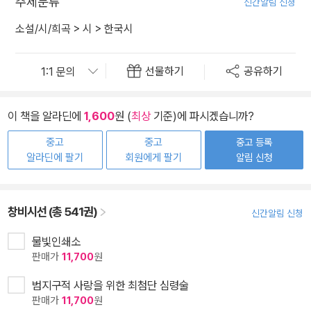
주제분류
신간알림 신청
소설/시/희곡
>
시
>
한국시
선물하기
공유하기
이 책을 알라딘에
1,600
원 (
최상
기준)에 파시겠습니까?
중고
중고
중고 등록
알라딘에 팔기
회원에게 팔기
알림 신청
창비시선 (총 541권)
신간알림 신청
물빛인쇄소
판매가
11,700
원
범지구적 사랑을 위한 최첨단 심령술
판매가
11,700
원