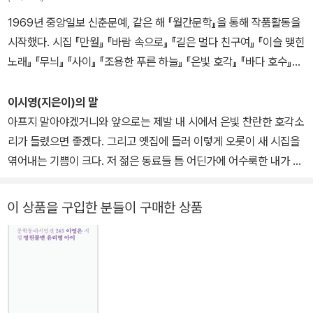
1969년 중앙일보 신춘문예, 같은 해 『월간문학』을 통해 작품활동을
시작했다. 시집 『만월』 『바람 속으로』 『길은 멀다 친구여』 『이슬 맺힌
노래』 『무늬』 『사이』 『조용한 푸른 하늘』 『은빛 호각』 『바다 호수』
『아르갈의 향기』 『우리의 죽은 자들을 위해』 『경찰은 그들을 사람으
로 보지 않았다』 『호야네 말』 『하동』 『나비가 돌아왔다』가 있다. 만해
이시영(지은이)의 말
문학상, 백석문학상, 정지용문학상, 지훈문학상, 박재삼문학상, 임화
아프지 말아야겠거니와 앞으로는 제발 내 시에서 은빛 찬란한 호각소
문학상 등을 수상했다.
리가 들렸으면 좋겠다. 그리고 옛집에 들러 이렇게 오롯이 새 시집을
엮어내는 기쁨이 크다. 저 젊은 동료들 틈 어딘가에 어수룩한 내가 아
직 앉아 있는 것 같다.
이 상품을 구입한 분들이 구매한 상품