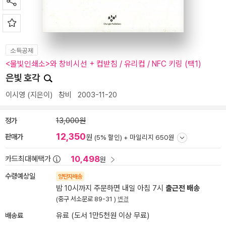
소득공제
<물빛인쇄소>와 창비시선 + 컵받침 / 유리컵 / NFC 키링 (택1)
은빛 호각
이시영
(지은이)
창비
2003-11-20
정가
13,000원
12,350
판매가
원
(5% 할인) +
마일리지 650원
10,498
카드최대혜택가
원
수령예상일
양탄자배송
밤 10시까지 주문하면 내일 아침 7시
출근전 배송
(중구 서소문로 89-31 )
변경
배송료
유료 (도서 1만5천원 이상 무료)