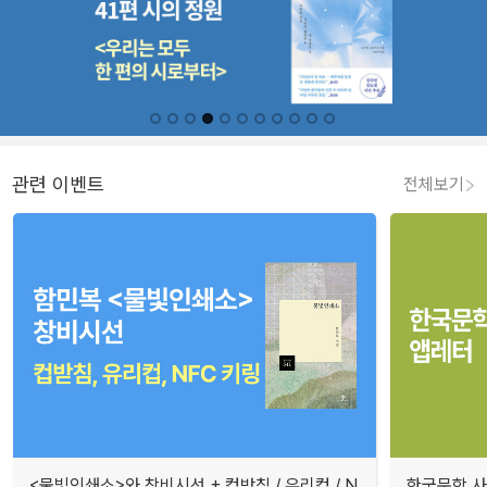
관련 이벤트
전체보기
<물빛인쇄소>와 창비시선 + 컵받침 / 유리컵 / N
한국문학 사랑