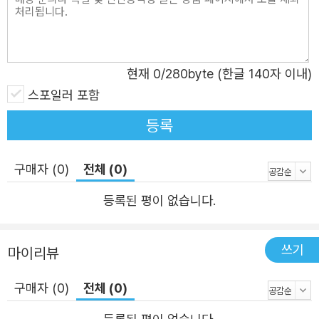
않고, “서럽고 저린 것들”(「너의 날개」)을 “혼자로 두지 않으
려”(「충돌 지점」) 한다. 그들에게 다가가 가만히 곁에 있어주
고, 고단한 삶의 그늘 속에서 반짝이며 “자꾸만 대신하여 맨
현재
0
/280byte (한글 140자 이내)
위에 포개지는”(「영원한 햇빛」) 영원의 빛을 발견한다. 그리
스포일러 포함
고 “미래의 아름다움”(「나의 실패」)을 믿으며 어쩌면 들리지
않고 사라져버릴지 모르는 노래를 계속하는 법을 배워나간
등록
다. “슬픔이 외골격인 사람”(「유년」)이 되지 않으려고, “매일
살고 다시 슬픈 우리”(「주인공」)의 삶을 “오래 사랑하려
구매자 (0)
전체 (0)
고”(「손과 구름」). 시인은 더 나은 위로를 완성하기 위해 단
등록된 평이 없습니다.
어를 고르고 또 고르며 영원한 “햇빛의 세계”를 향해 나아간
다. 거기, “너를 위해 만든 세상”에 “사람이 살게 하려고/사
람을 두었다”(「디어 마이 프렌드」)는 진실한 고백이 빛나는
쓰기
마이리뷰
아침을 준비해두고 우리를 기다린다.
구매자 (0)
전체 (0)