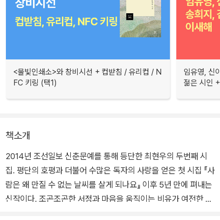
<물빛인쇄소>와 창비시선 + 컵받침 / 유리컵 / N
임유영, 신
FC 키링 (택1)
젊은 시인 +
책소개
2014년 조선일보 신춘문예를 통해 등단한 최현우의 두번째 시
집. 평단의 호평과 더불어 수많은 독자의 사랑을 얻은 첫 시집 『사
람은 왜 만질 수 없는 날씨를 살게 되나요』 이후 5년 만에 펴내는
신작이다. 조곤조곤한 서정과 마음을 움직이는 비유가 여전한 가
운데 세상을 보는 눈은 한층 깊어졌다.