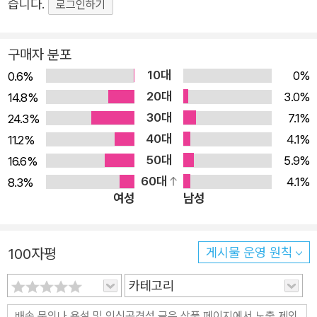
습니다.
로그인하기
든 세계는 건재하다. “현생과 전생까지 순식간에 끌려 들어
와/박살이 나는 찰나”(「충돌 지점」)에도 아무 일 없다는 듯
구매자 분포
“세상은 순서도 도리도 없이”(「다식」) 무심히 흘러간다. 비
10대
극을 목격하고도 섣불리 아무것도 할 수 없는 절망과 무력감
0%
0.6%
20대
앞에서 시인은 더욱 간절한 마음으로 고통을 기록하고, 이를
3.0%
14.8%
30대
외면하며 살아온 날들을 치열하게 뉘우친다. 결국 감당하기
7.1%
24.3%
40대
어려울 만큼 큰 슬픔이 남긴 것은 “울음이 묻을까 피해 다닌
4.1%
11.2%
50대
날들”(「벚꽃잎 흩날리면」)에 대한 반성이다. 타인의 아픔에
5.9%
16.6%
60대
가벼운 위로의 말을 건네며 적당히 공감하는 것에 익숙한 세
4.1%
8.3%
여성
남성
상에서, “그냥, 네가 울면 나도 울게”(「너의 날개」) 된다는
시인의 고백은 우리가 주고받았던 애도에 대해 다시 생각하
게 한다. “계절의 속력을 스스럼없이 좋아하던 때” 그럼에도
100자평
게시물 운영 원칙
불구하고, 언젠가 영원이 될 찬란한 마음들에게 시인은 ‘혼
카테고리
자’라는 말의 쓸쓸함과 두려움을 알기에 “멍든 것처럼/어깨
를 두드리면 자꾸만 우는 사람들”(「12월 30일」)을 외면하지