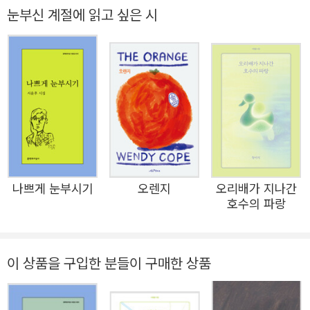
다. 평단의 호평과 더불어 수많은 독자의 사랑을 얻은 첫 시
눈부신 계절에 읽고 싶은 시
멀리 누군가 햇볕을 끼얹으며 까르르 놀다가
집 『사람은 왜 만질 수 없는 날씨를 살게 되나요』(문학동네
말없이 옆에 와서 같이 늙어준다.
2020) 이후 5년 만에 펴내는 신작이다. 조곤조곤한 서정과
마음을 움직이는 비유가 여전한 가운데 세상을 보는 눈은 한
2025년 봄
층 깊어졌다. 이번 시집에서 시인은 불완전한 세상의 장벽에
최현우
부딪히고 깨지며 스러져간 삶의 단면들을 감각적인 언어로
그리며, “살 만하지 않은 삶을 살아내는 현대인의 비극적인
억척스러움과 무감함”(성현아, 해설)을 섬세하게 포착해낸
다. 시인은 고통을 드러내면서도 절규하기보다는 침착하게
나쁘게 눈부시기
오렌지
오리배가 지나간
마음의 균열을 어루만진다. 우리가 외면해온 시대의 비극과
호수의 파랑
위태로운 삶의 풍경을 묵직하게 되짚는 “참회의 고백”(「마
지막 빙하」)과 같은 시편들은 상처와 침묵으로 얼룩진 순간
들을 되새기고 사람과 사람이 주고받는 위로의 본질을 성찰
이 상품을 구입한 분들이 구매한 상품
한다. 세상 곳곳에 자리한 통점을 날카롭게 감각하고 뜨거운
한 시절을 살아내며 한층 성숙해진 시적 자아는 이제 더 넓