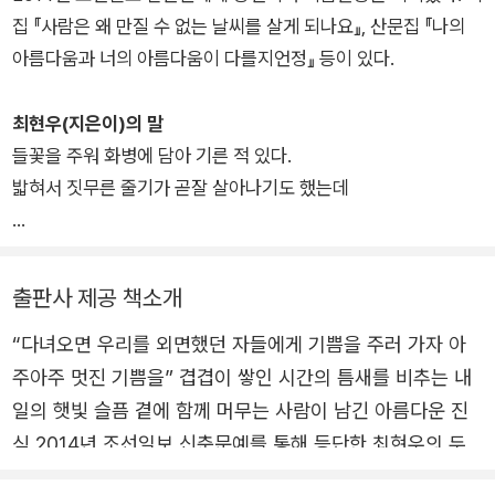
들이고, 나의 울음은 번질까봐 꾹꾹 참아낸다. 디디는 곳마다 발
집 『사람은 왜 만질 수 없는 날씨를 살게 되나요』, 산문집 『나의
이 푹푹 빠지는 세상에서 “슬픔이 외골격인 사람”이 되지 않으려
아름다움과 너의 아름다움이 다를지언정』 등이 있다.
고, 마음에 섣부르게 마침표를 찍지 않으려고 곁을 살피는 마음의
파수꾼이다. “매일 살고 다시 슬픈 우리”를, 우리의 삶을, “오래
최현우(지은이)의 말
사랑하려고”.
들꽃을 주워 화병에 담아 기른 적 있다.
밟혀서 짓무른 줄기가 곧잘 살아나기도 했는데
너는 왜 없는 것들만 적어두냐고 묻는다.
출판사 제공 책소개
그래도 오늘 아침,
“다녀오면 우리를 외면했던 자들에게 기쁨을 주러 가자 아
한번만 더 물을 주면 안 될까요?
주아주 멋진 기쁨을” 겹겹이 쌓인 시간의 틈새를 비추는 내
다시 피고
일의 햇빛 슬픔 곁에 함께 머무는 사람이 남긴 아름다운 진
좀더 살지 모르잖아요.
심 2014년 조선일보 신춘문예를 통해 등단한 최현우의 두
빈 병을 품에 안고 차례를 기다린다.
번째 시집 『우리 없이 빛난 아침』이 창비시선으로 출간되었