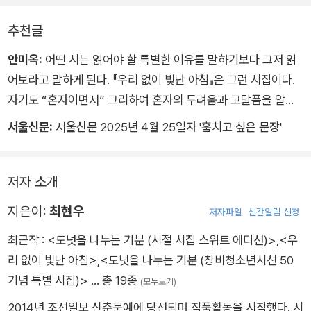
(…)
온통 어두워진 너를
―「디어 마이 프렌드」 부분
추천글
어쨌든 나와 함께 있다고 말하기
사라지십시오
네게도 주겠다고 말하기
안미옥:
어떤 시는 읽어야 할 특별한 이유를 말하기보다 그저 읽
그러면 아름답습니다
그러면서 시간당 얼마라고 말하기
어보라고 말하게 된다. 『우리 없이 빛난 아침』은 그런 시집이다.
계급은 없다고 말하면서
자기도 “혼자이면서” 그리하여 혼자의 두려움과 고달픔을 알기
매일 살고 다시 슬픈 우리는
가리키지 않고 가르치기
에, 누군가를 혼자 두지 않으려 하는 마음이 곳곳에 담겨 있다. 시
서울신문:
서울신문 2025년 4월 25일자 '훔치고 싶은 문장'
모두가 주인공이었던 것입니다
귀를 자르면서 듣고 있다고 말하기
의 화자들은 내가 겪은 슬픔과 고통을 방관하지 않고 함께 분노하
―「주인공」 부분
착각도 취향이라고 말하기
고 아파하는 친구 같다.
최현우의 시는 깨지고 부서진 것을 보는 눈을 가졌다. 날카롭게
저자 소개
잘은 모르겠다
다친 빛을 만지는 손을 가졌다. 고통과 상처를 감지하는 예리한
지은이:
최현우
신이라면 시를 쓰지는 않겠지
저자파일
신간알림 신청
촉수가 있어서 세상의 폭력을 쉽게 납득하지 않는다. 그 눈과 손
적어도 슬픔과 죽음은 없겠지
최근작 :
<도넛을 나누는 기분 (시절 시집 스위트 에디션)>
,
<우
은 “통증 없이도 이토록 멍들 수” 있는 세계에서, 곁에 있는 사람
―「그들의 신」 부분
리 없이 빛난 아침>
,
<도넛을 나누는 기분 (창비청소년시선 50
의 손을 잡아주려 한다. 자기 내면에서 비롯된 무수한 찔림을 외
기념 특별 시집)>
… 총 19종
면하지 않고 품고 있는 만큼, 사람이 사람에게, 사람이 세상에게
(모두보기)
받는 고통도 외면하지 않는다. 세상의 울음은 기꺼이 자기 안으로
2014년 조선일보 신춘문예에 당선되며 작품활동을 시작했다. 시