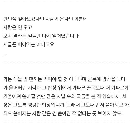
보이지 않는 곳
볼 수 없는 곳
그늘의 인대가 끊어진다
한번쯤 찾아오겠다던 사람이 온다던 여름에
사람은 안 오고
(…)
오지 말라는 일들만 다시 일어났습니다
서글픈 이야기는 아니고요
사각형 햇빛 한칸만 그 자리에 있다
“살면서 가장 좋았던 적은 언제인가요?”
중단할 수 없는 이 빛
살지 않아도 될 때요
자꾸만 대신하여 맨 위에 포개지는
가는 애들 밥 한끼는 먹여야 할 것 아니냐며 골목에 밥상을 놓다
끔찍해서 아름다웠던
그렇게는 대답 못하고
가 울어버린 사람과 그 밥상 위에서 가파른 골목보다 더 가파르게
곰곰이 생각하는 척하다가
기울어져 쏟아질 것만 같은 사발 속의 국물을 본 적 있습니까. 세
햇빛
그런 삶은 없었다고 대답했습니다
상은 그토록 평평한 밥상입니까. 그래서 그보다 먼저 쏟아지고 아
―「영원한 햇빛」 부분
좋지 않았던 건 아니고요
직도 쏟아지는 사람 같은 건 쏟아진 적 없다는 듯 보이지 않도록
하루빨리 닦아버렸습니까.
무엇이든 더이상 반복할 수 없다고 확신했을 때