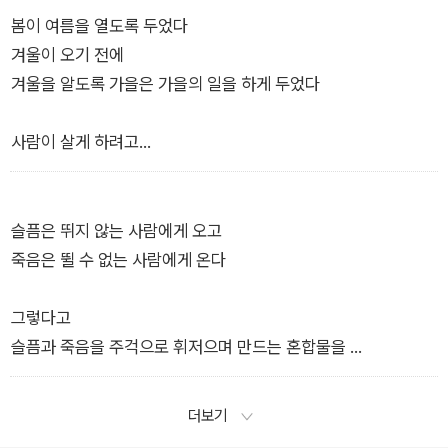
오월 햇빛 어디 안 간다는 사람 생겼습니다
밥을 끊는 결심이란
봄이 여름을 열도록 두었다
그늘처럼 결혼했고요
생명이 생명이 아니라는 말이므로.
겨울이 오기 전에
겨울을 알도록 가을은 가을의 일을 하게 두었다
(…)
대체 무슨 잘못을 했습니까.
숟가락 대신 손가락을 들이대며
사람이 살게 하려고
온다던 사람이 있었습니다
우리는 왜 작은 영혼으로 거대하게 배부릅니까.
사람을 두었다
그래서 다시 쓰기 시작했습니다
―「밥이 잘못한 적 있습니까」 부분
곰곰이 생각하고 일어난 일입니다
너를 위해 만든 세상은
슬픔은 뛰지 않는 사람에게 오고
―「지금이에요」 부분
너를 덮고
죽음은 뛸 수 없는 사람에게 온다
치우기 위해 만들지 않았다
우리가 할 수 있는
그렇다고
고작 그런 영원이란
그런데
슬픔과 죽음을 주걱으로 휘저으며 만드는 혼합물을
생명을 초월할 순 없겠지만
무어라 불러야 할까
미래라고 부르고 싶지는 않아
평범하게 아득한 일입니다
더보기
한번도 소원한 적 없었는데
(…)