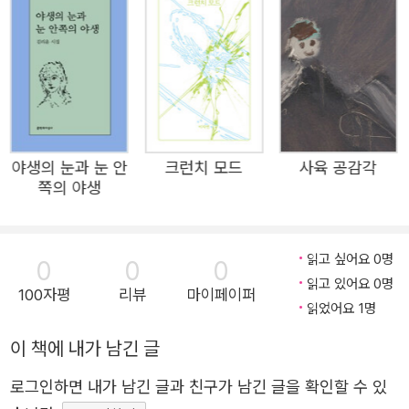
은 곳을 향해 나아간다. “매일 살고 다시 슬픈 우리는 모두가
주인공이었던 것입니다” “고통과 상처를 감지하는 예리한
촉수”(안미옥, 추천사)로 세상을 바라보는 시인은 쉽게 눈에
띄지 않는 곳까지 들여다보며 “통증 없이도 이토록 멍들 수
있는”(「충돌 지점」) 불완전한 세계의 아픔을 직시한다. 그러
나 고통받는 이들의 “통곡은 몸에서 멀고”(「나의 실패」), 타
야생의 눈과 눈 안
크런치 모드
사육 공감각
자의 고통을 지각할 수 있다고 해서 그들의 상처를 온전히
쪽의 야생
위로하고 치유할 수 없다는 것 또한 분명히 안다. “사랑할 수
있는 일들만 사랑하고/용서할 수 있는 일들만 용서”(「숲과
숨」)하는 것에 익숙해진 영혼은 “부드러운 증오”(「외면하는
읽고 싶어요 0명
0
0
0
읽고 있어요 0명
기쁨」)만을 드러내며 비참한 삶의 비애를 견디어낼 뿐이다.
100자평
리뷰
마이페이퍼
읽었어요 1명
깊은 미로 속을 헤매는 듯, 전망도 구원도 없는 세상은 참으
로 비정하다. “매연으로 부풀어”(「나의 실패」)오르는 거리에
이 책에 내가 남긴 글
“하루에도 몇번씩/떠밀려와 눕지도 못한 채로 썩는 자들”이
로그인하면 내가 남긴 글과 친구가 남긴 글을 확인할 수 있
널려 있어도 “모두가 신이 난 것처럼”(「가느다란 순간」) 병