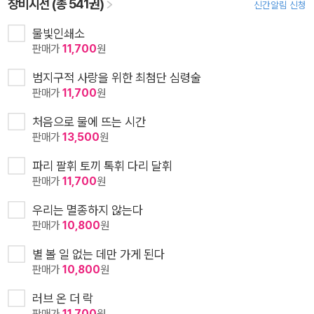
창비시선 (총 541권)
신간알림 신청
물빛인쇄소
판매가
11,700
원
범지구적 사랑을 위한 최첨단 심령술
판매가
11,700
원
처음으로 물에 뜨는 시간
판매가
13,500
원
파리 팔휘 토끼 톡휘 다리 달휘
판매가
11,700
원
우리는 멸종하지 않는다
판매가
10,800
원
별 볼 일 없는 데만 가게 된다
판매가
10,800
원
러브 온 더 락
판매가
11,700
원