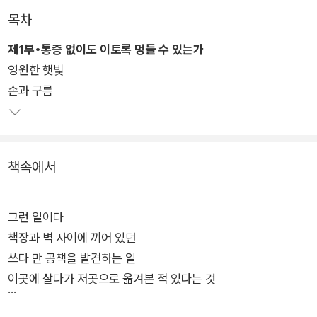
목차
이번 시집에서 시인은 불완전한 세상의 장벽에 부딪히고 깨지며
제1부•통증 없이도 이토록 멍들 수 있는가
스러져간 삶의 단면들을 감각적인 언어로 그리며, “살 만하지 않
영원한 햇빛
은 삶을 살아내는 현대인의 비극적인 억척스러움과 무감함”(성
손과 구름
현아, 해설)을 섬세하게 포착해낸다. 시인은 고통을 드러내면서
도 절규하기보다는 침착하게 마음의 균열을 어루만진다.
우리가 외면해온 시대의 비극과 위태로운 삶의 풍경을 묵직하게
책속에서
되짚는 “참회의 고백”(「마지막 빙하」)과 같은 시편들은 상처와
침묵으로 얼룩진 순간들을 되새기고 사람과 사람이 주고받는 위
로의 본질을 성찰한다. 세상 곳곳에 자리한 통점을 날카롭게 감각
그런 일이다
하고 뜨거운 한 시절을 살아내며 한층 성숙해진 시적 자아는 이제
책장과 벽 사이에 끼어 있던
더 넓은 곳을 향해 나아간다.
쓰다 만 공책을 발견하는 일
이곳에 살다가 저곳으로 옮겨본 적 있다는 것