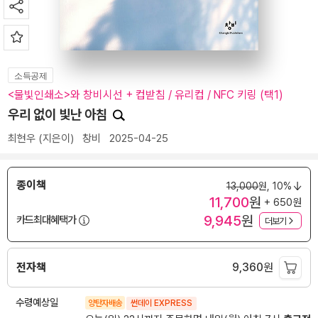
소득공제
<물빛인쇄소>와 창비시선 + 컵받침 / 유리컵 / NFC 키링 (택1)
우리 없이 빛난 아침
최현우
(지은이)
창비
2025-04-25
종이책
13,000
원,
10%
11,700
원
+ 650원
9,945
원
카드최대혜택가
더보기
전자책
9,360
원
수령예상일
양탄자배송
썬데이 EXPRESS