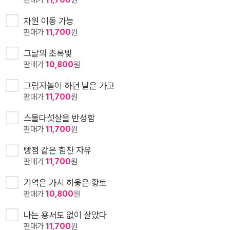
차원 이동 가능
판매가
11,700
원
그날의 초록빛
판매가
10,800
원
그림자놀이 하던 날은 가고
판매가
11,700
원
스물다섯살을 반성함
판매가
11,700
원
빵점 같은 힘찬 자유
판매가
11,700
원
기역은 가시 히읗은 황토
판매가
10,800
원
나는 용서도 없이 살았다
판매가
11,700
원