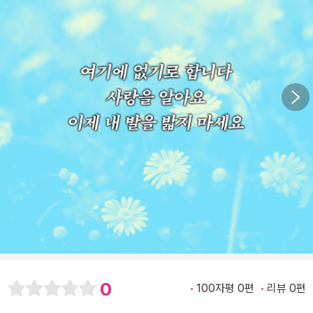
0
100자평 0편
리뷰 0편