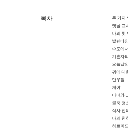
목차
두 가지
옛날 교
나의 첫
발렌타인
수도에서
기혼자의
오늘날의
귀에 대
만우절
제야
마녀와 
굴뚝 청
식사 전
나의 친
하트퍼드