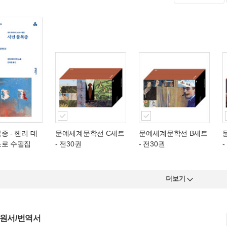
복종
- 헨리 데
문예세계문학선 C세트
문예세계문학선 B세트
소로 수필집
- 전30권
- 전30권
-
더보기
 원서/번역서