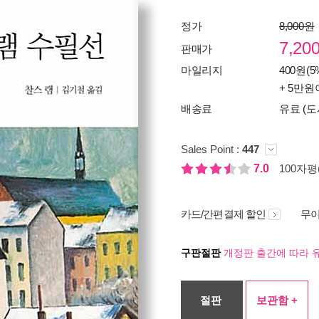
정가
8,000원
7,20
판매가
마일리지
400원(5
+ 5만원
배송료
유료 (도
Sales Point :
447
7.0
100자평(
카드/간편결제 할인
무이
구판절판
개정판 출간에 따라 
절판
보관함 +