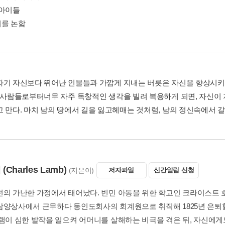
 아이들
를 논함
자기 자신보다 뛰어난 인물들과 가깝게 지내는 버릇은 자신을 향상시키
른 사람들로부터너무 자주 독창적인 생각을 빌려 복용하게 되면, 자신이
 만다. 마치 남의 땅에서 길을 잃고헤매는 것처럼, 남의 정신속에서 갈피
램
(Charles Lamb)
(지은이)
저자파일
신간알림 신청
던의 가난한 가정에서 태어났다. 빈민 아동을 위한 학교인 크라이스트
남양상사에서 근무하다 동인도회사의 회계원으로 취직해 1825년 은퇴할 
 램이 심한 발작을 일으켜 어머니를 살해하는 비극을 겪은 뒤, 자신에