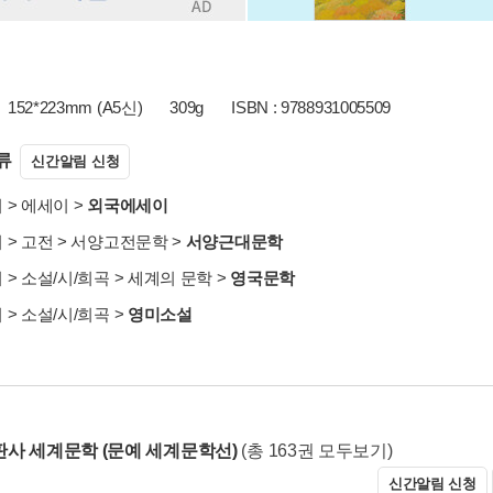
152*223mm (A5신)
309g
ISBN : 9788931005509
류
신간알림 신청
서
>
에세이
>
외국에세이
서
>
고전
>
서양고전문학
>
서양근대문학
서
>
소설/시/희곡
>
세계의 문학
>
영국문학
서
>
소설/시/희곡
>
영미소설
사 세계문학 (문예 세계문학선)
(총 163권 모두보기)
신간알림 신청