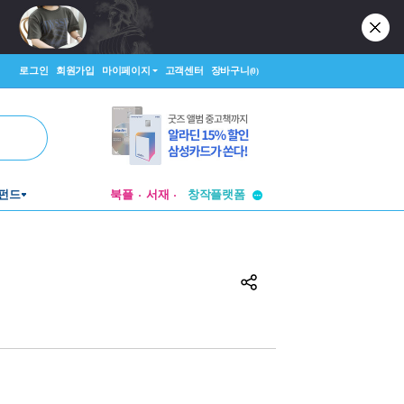
로그인
회원가입
마이페이지
고객센터
장바구니
(0)
투비컨티뉴드
펀드
북플
서재
창작플랫폼
투비컨티뉴드