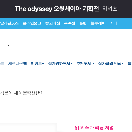
알라딘굿즈
온라인중고
중고매장
우주점
음반
블루레이
커피
서
스트
새로나온책
이벤트
정가인하도서
추천도서
작가와의 만남
북
(문예 세계문학선) 51
읽고 쓰다 리딩 저널