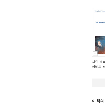
시민 불
이비드 
이 책의