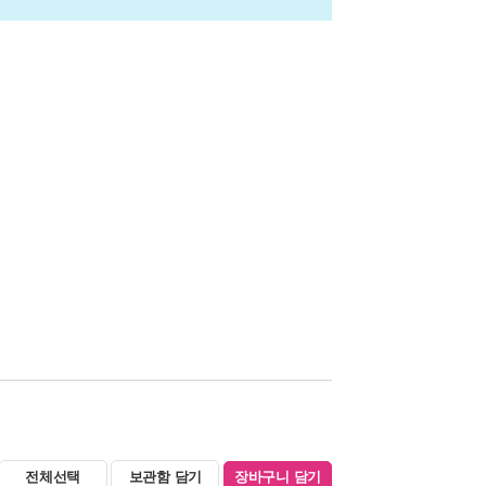
전체선택
보관함 담기
장바구니 담기