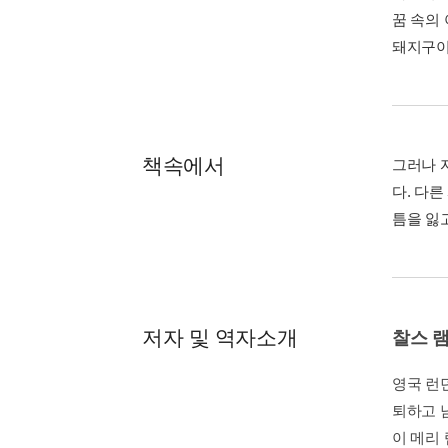
꿈 속의
돼지구이
책속에서
그러나 
다. 다
틈을 잃고
저자 및 역자소개
찰스 
영국 런
퇴하고 
이 메리