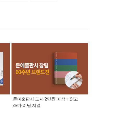
문예출판사 도서 2만원 이상 + 읽고
가장 빠르게 받아보는 
쓰다 리딩 저널
알림 총집합