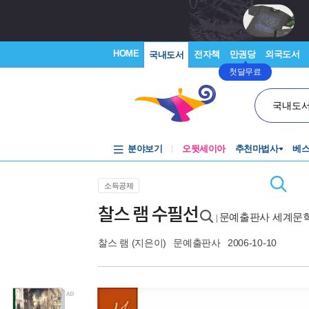
HOME
전자책
만권당
외국도서
국내도서
첫달무료
국내도
분야보기
오뒷세이아
추천마법사
베
소득공제
찰스 램 수필선
문예출판사 세계문학 
|
찰스 램
(지은이)
문예출판사
2006-10-10