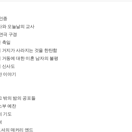
 인종
사와 오늘날의 교사
 연극 구경
 축일
 거지가 사라지는 것을 한탄함
 거동에 대한 미혼 남자의 불평
 신사도
한 이야기
그 밖의 밤의 공포들
소부 예찬
의 기도
척
셔의 매커리 엔드