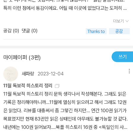
특히 이런 점에서 동감이에요. 어릴 때 이곳에 없었다고는 도저히 생
각되지 않는다는 거에요. 말하자면 이런 거에요. 좁은 거리나 정원 같
더보기
은 데 있을 때, 저는 곧잘 누군가를 살며시 불러 세우고 이런 말을 하
공감 (
0
)
댓글 (0)
지 않고는 견딜 수가 없을 것 같은 때가 있어요. '어렸을 때 저는 여기
서 늘 놀았지요.'라고. 그리고 또 '이 교회에 기도하러 왔었지요'라든
가. '이 그림을 보러......'라든가 그것이 사실은 모두 거짓말이거든
쓰기
마이페이퍼 (3편)
요.' - 대화 '어린 시절은 모든 것에서 해방된 독립된 하나의 왕국이
에요. 왕이 존재하는 유일한 나라지요. 그런데 왜 사람들은 이 나라에
새파랑
2023-12-04
메뉴
서 추방되어야만 할까요? 왜 이 나라에서 나이를 먹고 성숙할 수가
없을까요? ...... 왜 남들이 믿고 있는 것과 타협을 해야 할까요? 순진
11월 독보적 히스토리 정리
하고 굳건한 어린이의 신뢰감에서 나오는 것보다도 그것이 더 진리라
11월 독보적 히스토리 정리 문득 생각나서 작성해본다. 그래도 읽은
는 말인가요? 저는 지금도 기억할 수 있어요. 그 무렵에는 무엇이든
기록은 정리해야하니까...11월에 열심히 읽으려고 해서 그래도 12권
저마다 특별한 의미를 가지고 있었어요. 그리고 헤아릴 수 없이 많은
은 읽었다. 리뷰를 대충써서 좀 그렇긴 하지만... 연간 100권 읽기가
것이 있었어요. 어느 하나가 다른 것보다 더 가치 있지는 않았어요. 모
목표였지만 현재 83귄만 읽은 상태인데 아무래도 불가능할 것 같다.
든 것이 평등했지요. 모든 것이 유일무이한 것으로 존재할 수 있었고,
내년에는 100권 읽어보자....북플 히스토리 16권 중 <독일인의 사랑
모든 것이 숙명적일 수 있었어요. 밤에 날아와서, 제가 좋아하는 나무