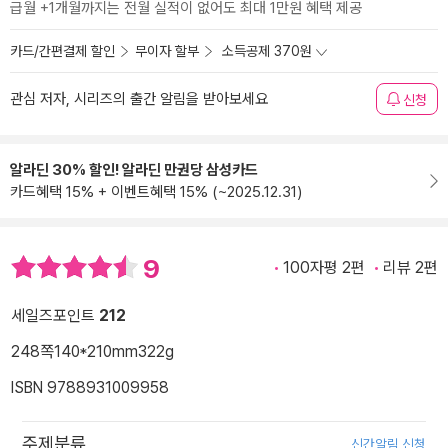
급월 +1개월까지는 전월 실적이 없어도 최대 1만원 혜택 제공
카드/간편결제 할인
무이자 할부
소득공제 370원
관심 저자, 시리즈의 출간 알림을 받아보세요
신청
알라딘 30% 할인! 알라딘 만권당 삼성카드
카드혜택 15% + 이벤트혜택 15% (~2025.12.31)
9
100자평 2편
리뷰 2편
세일즈포인트
212
248쪽
140*210mm
322g
ISBN 9788931009958
주제분류
신간알림 신청