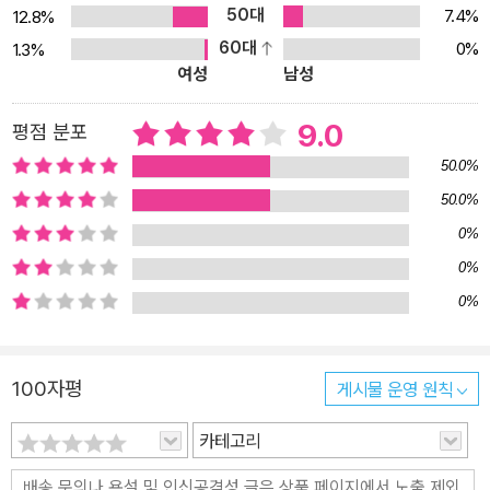
50대
7.4%
12.8%
인간 생존의 의미란 무엇인가 하는 것이었다. 그는 섬세한 감수성으
60대
0%
1.3%
로 근대사회의 모순을 번뇌하고, 고독·불안·죽음·사랑·초월자 등의 문
여성
남성
제에 관해 깊이 있는 작품들을 써내려갔다. 이러한 주제에 대해 평생
을 탐구하고 작품 세계를 넓혀간 릴케의 작가 정신을 고려해볼 때, 그
9.0
평점 분포
의 초년기에 완성된 단편들은 릴케를 연구하는 데 중요한 단서가 된
50.0%
다. 특히 《말테의 수기》에서 릴케가 보여준 언어와 사물의 무질서한
50.0%
상태, 부조리하고 터무니없는 것이 일상적인 것만큼이나 현실적으로
0%
보이는 분위기, 정신적 연관 관계에서 해체되어 나온 사물들의 허무
와 죽음이 상징하는 징후들을 단편 작품들에서 포착할 수 있다. 또한,
0%
이들 단편들에서 보이는 결핍과 고독을 통해, 릴케가 궁극적으로 도
0%
달하고자 하는 진정한 예술가의 상, 즉 무소유와 순수의 경지를 통해
내면세계에 도달하려는 자세를 발견할 수 있다는 데에 중요한 의미가
100자평
게시물 운영 원칙
있다.
카테고리