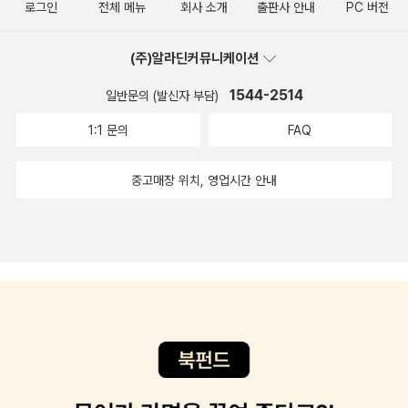
재미있게 잘 써서 시간가는줄 모르고 한번에 읽었다. 책은 상당히 두
로그인
전체 메뉴
회사 소개
출판사 안내
PC 버전
주 오랫동안 생각해> 윤이형 외, <광장> * 굿즈를 넘보다가 샐러드
걸 멈춘 상태다. 그리고 꺼낸 책이 ‘보뱅‘의 <작은 파티 드레스>였다
껍다...12월에 이사가 계획되어 있어서 책들을 정리중인데, 한숨만 나
포크에 꽂혀(아니 왜? 집에 남아도는 포크가 @@) 숟가락까지 세뚜
는...8. 릴케 단편선 : 릴케 아, 릴케, 이름처럼 어려웠다. 역시 독일 문
온다. 이걸 어떻게 옮길지 부터 해서 이런책이 있었어? 하는 자책도
(주)알라딘커뮤니케이션
로 구입하고 말았다. 모양이 맘에 들고 샐러드 콕콕 잘 찍어 먹을 수
학은 쉬운게 없다. 재독하면 좀 달라지려나 모르겠다. ‘릴케‘의 시도
하고...사놓고 안읽은 책이 한 30퍼센트 정도 되는것 같다. 12월에도
있을 듯.(이건 아마도 합리화) 아래는 8월 중에 사고 적어놓지 않은
1544-2514
일반문의 (발신자 부담)
찾아 읽어봤는데, 역시 어려웠다.9. 말테의 수기 : 릴케 그렇다고 이렇
왠지 책을 많이 읽지는 못할것 같지만 그래도 열심히 읽어야 겠다. 당
책들이라 여기 붙여둔다. 모두 전자책이고, 마지막 <회색노트>와 <
게 ‘릴케‘를 포기할 수는 없으니, 가장 유명한 <말테의 수기>도 일단
1:1 문의
FAQ
분간 책 구매 금지다~!
릴케 단편선>은 대여.
구매했다. 그냥 봐도 어려워 보이지만, 그래도 이대로 ‘릴케‘를 보낼
수는 없다...10. 에덴의 동쪽 1 : 존 스타인백11. 에덴의 동쪽 2 : 존 스
중고매장 위치, 영업시간 안내
타인백 ‘2023년 민음사 세계문학 일력‘ 필사를 해보겠다고 덤볐다가
6개월 정도만 하고 중단했는데, 2024년에는 다시 한번 일력 필사를
해보겠다는 다짐이 생겨서, 어떻게든 사은품을 받아야 겠다는 생각을
했다. 이 사은품을 받기 위한 조건은 ‘민음사 세계문학 전집 2만원 이
상 구매시‘였다. 그래서 민음사 세계문학 전집을 검색하는데...도저히
구매하고 싶은 책이 없는거다. 당연히 내가 민음사 세계문학 전집을
다 가지고 있지는 않지만, 내가 읽어보고 싶은건 이미 다 구매(다 읽
었다는 이야기는 아니다...)를 했고, 더이상 땡기는 작품이 없는거다.
그래서 나름 평점이 좋은 책을 검색하다가 발견한게 바로 <에덴의 동