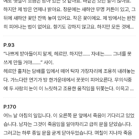
에도 햇살이 조금은 남아 있는 것 같아요. 바깥은 흐린 날이 많아요.
서
하지만 제 방은 언제나 밝아요. 창문에는 새하얀 무명 커튼이 있고, 그
뒤에 새하얀 꽃만 잔뜩 놓여 있어요. 작은 꽃이에요. 제 방에서는 완전
히 피어나는 법이 없어요. 향기도 강하지 않고요. 하지만 모든 것에서
그 향기가 풍겨요. 제 손수건도, 제 베개도, 제가 즐겨 읽는 책도. 매일
아침 아가테 수녀님이 와서 살짝 미소를 짓습니다. 그분은 제 방에 올
P.93
때마다 언제나 미소를 짓고 있어요. 그리고 새하얀 수녀 두건을 쓰고
“나쁘게 받아들이지 말게, 헤르만. 하지만…… 자네는…… 그녀를 못
제 침대 옆에 앉지요. (중략)” -〈새하얀 행복> 중에서
쓰게 만들 거야…….” 사이.
헤르만 홀처는 담배를 입에서 떼어 탁자 가장자리에 조용히 내려놓는
다. 가느다란 연기가 방 한가운데에서 꼿꼿이 피어오른다. 무의식중
에 두 사람의 눈이 이 느릿하고 조용한 움직임을 뒤쫓는다. 이윽고 홀
처는 의자 하나를 두 손으로 잡아서 들어 올리려고 한다. 그것을 갑자
기 밑으로 떨어뜨린다. 쾅하는 소리와 함께 외치듯이 말한다.
P.170
“자네 돌았나?”
어느 날 아침의 일입니다. 이 오른쪽 문 앞에서 죽음이 기다리고 있었
“제발 조용히 얘기하자고…….”
습니다. 남자는 그것이 죽음임을 알아차리고 급히 문을 닫았습니다.
에른스트의 목소리가 약간 떨리고 있다.
그러고는 하루 종일 문을 굳게 닫아두었습니다. 며칠이 지나자 죽음