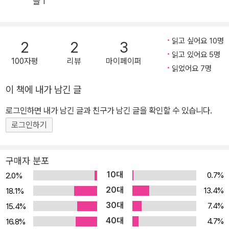
들 1
고자 하는 한 예술가의 고뇌와 갈등을 담은 작품이다. <집>은 뛰어난
어느 도안가가 2년간의 해외 견학을 마치고 집으로 돌아가며 겪는 기
이한 체험을 담았다. <목소리>와 <구름의 화가>에서는 일상에서 벗
읽고 싶어요 10명
2
2
3
어난 또 다른 세계를 들여다보는 이야기가 펼쳐지며, <노인>에서는
읽고 있어요 5명
100자평
리뷰
마이페이퍼
한 노인의 관찰을 통해 그의 내면세계를 엿보게 된다. <새하얀 행복>
읽었어요 7명
과 <묘지기>에서는 각각 새로운 빛과 인물을 매개체로 일상과는 다
이 책에 내가 남긴 글
른 뜻밖의 낯선 사건.세계와 조우하며, <대화>에서는 두 주인공이 예
로그인하면 내가 남긴 글과 친구가 남긴 글을 확인할 수 있습니다.
술에 대한 서로 다른 견해를 이야기하는데 특히, 신이 만든 세상을 뛰
어넘는 예술을 주체적으로 펼쳐야 한다고 주장하는 카지미르의 예술
로그인하기
관은 릴케의 그것과 닮아 있다. 그 외에 가난한 사랑 앞에 선 연인의
모습을 통해 사랑과 결혼, 조건의 문제를 다룬 <어느 사랑 이야기>와
구매자 분포
러시아 여행을 통해 인식의 지평을 넓힌 릴케의 흔적이 담겨 있는 <
10대
0.7%
2.0%
죽음의 동화>, 미래의 삶을 지향하는 청년 릴케의 꿈을 담은 자서전
20대
13.4%
18.1%
적인 내용의 소설이자 《말테의 수기》가 나오게 된 배경이 된 작품인
30대
7.4%
15.4%
<에발트 트라기> 등을 실었다. 릴케의 삶과 예술관이 투영된 릴케 단
40대
4.7%
16.8%
편선 제1차 세계대전 시대의 혼란한 세상 속에서 릴케가 추구한 것은