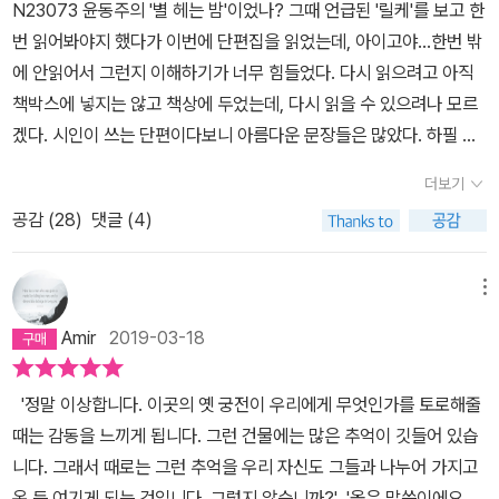
N23073 윤동주의 '별 헤는 밤'이었나? 그때 언급된 '릴케'를 보고 한
번 읽어봐야지 했다가 이번에 단편집을 읽었는데, 아이고야...한번 밖
에 안읽어서 그런지 이해하기가 너무 힘들었다. 다시 읽으려고 아직
책박스에 넣지는 않고 책상에 두었는데, 다시 읽을 수 있으려나 모르
겠다. 시인이 쓰는 단편이다보니 아름다운 문장들은 많았다. 하필 내
가 읽을때는 연필이 없어서 밑줄을 그을수는 없었다. 재도전 해봐야
더보기
겠다.
공감 (
28
)
댓글 (4)
메뉴
Amir
2019-03-18
'정말 이상합니다. 이곳의 옛 궁전이 우리에게 무엇인가를 토로해줄
때는 감동을 느끼게 됩니다. 그런 건물에는 많은 추억이 깃들어 있습
니다. 그래서 때로는 그런 추억을 우리 자신도 그들과 나누어 가지고
온 듯 여기게 되는 것입니다. 그렇지 않습니까?' '옳은 말씀이에요.