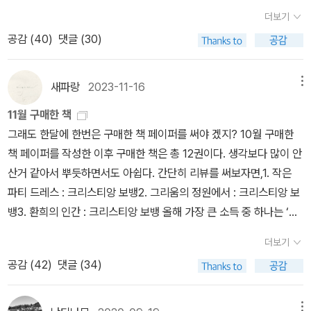
>은 저번달에 읽었고, <에너벨 리>는 읽다 접었고, <운명의 꼭두각
더보기
에 검은 그림자처럼 근엄하게 앉아있던 새 한 마리, 정원 모양을 바꿔
시>도 저번달에 읽었고(23년 최고의 작품~!!), <세설>은 읽는중이
놓고 온갖 초록에 그늘과 빛을 주던 여름 소나기, 누가 꺾어놓았는지
공감 (
40
)
댓글 (30)
다(아직도?). 그래서 11월은 총 12권~!!11월은 ‘크리스티앙 보뱅‘을
꽃 한 송이가 끼워져 있던 책, 흔히 볼 수 없는, 무슨 의미가 있을 것같
위한 달이었다. 그의 책을 3권이나 읽었고, 3권 모두 너무 좋았다. 더
이 생긴 작은 차돌멩이. 이 모두가 어른들이 알고 있는 것보다도 훨씬
읽고 싶지만, 다 읽기에는 너무 아까워서 내년에 읽으려고 생각중이
새파랑
2023-11-16
메뉴
많이 알고 있는 것 같았어요. 그 어느 하나만으로도 행복해질 수 있고,
다11월달에 읽은 책들 대부분이 좋아서 한권을 꼽기가 너무 힘들고,
11월 구매한 책
위대해질 수 있을 것 같았어요. 그리고 그 어느 하나에 닿아도 죽을 것
나름 정리해본다면, 가장 좋았던 책 : <그리움의 정원에서> 보뱅의
그래도 한달에 한번은 구매한 책 페이퍼를 써야 겠지? 10월 구매한
같았어요......' - 마지막 사람들 '인생이란 아득하게 먼 것이지만 그
책들은 다 좋았지만, 단 한작품만을 선택하라고 하면 단연 이 책이다.
책 페이퍼를 작성한 이후 구매한 책은 총 12권이다. 생각보다 많이 안
속에 있는 것은 아주 적어요. 영원한 것이 결국 하나의 것에 불과합니
어떤 사람에게는 너무 뻔하고, 너무 감성적인 작품으로 느껴질수 있
산거 같아서 뿌듯하면서도 아쉽다. 간단히 리뷰를 써보자면,1. 작은
다. 그런 것을 생각하면, 난 불안해지고 지쳐버립니다. 어렸을 때 나는
지만, 나에게 이 책은 아름다움 그 자체였다. 네번 정도 읽고 지금은
파티 드레스 : 크리스티앙 보뱅2. 그리움의 정원에서 : 크리스티앙 보
이탈리아에 간 적이 있습니다. 잘 기억하진 못하나, 여하튼 이탈리아
쉬는 중이다 ㅋ [10년 후, 너는 어디에 있을까. 변함없이 이 침묵 속에
뱅3. 환희의 인간 : 크리스티앙 보뱅 올해 가장 큰 소득 중 하나는 ‘크
의 시골에서 길을 가던 도중에 농부에게 '마을까지 얼마쯤 남았나요?'
있을까. 일상의 시간들과 함께 하지 않으면서도 그 시간들에 스며든
리스티앙 보뱅‘을 알았다는 거다. 이런 작가가 있었다니~!! 비슷한 느
하고 물었습니다. 그러자 '반 시간쯤 남았지'라는 대답이었습니다. 다
부드러움 속에 변함없이 있을까. 일상의 시간들과 함께 하지 않고서
더보기
낌으로 ‘존 버거‘가 떠오르는데, 개인적으로는 ‘존 버거‘보다는 ‘보
음번에 만난 농부도 마치 약속이나 한 듯 똑같은 대답을 하는 거에요.
도, 그 시간들과 함께 흐르지 않고서도.] P.83가장 감동적이었던 책
공감 (
42
)
댓글 (34)
뱅‘이 더 좋다. <작은 파티 드레스>랑 <그리움의 정원에서>는 이미
그런데 우리가 하루 종일 걸었건만 마을은 끝내 나오지 않았습니다.
: <전쟁과 사랑> 말이 필요없는 ‘엔도 슈사쿠‘의 작품인데...이 작품도
리뷰를 남겼고, <환희의 인간>은 이제 리뷰를 써야 하는데, 세권 다
인생도 이것과 같아요. 그러나 꿈속에서는 뭐든지 가까이 있거든요.
감동이었다. 리뷰를 아직 안썼지만...신이 있다면 그는 왜 전쟁을 놔두
너무 좋았다. 오랜만에 마음이 정화됨을 느꼈다.4. 나의 친구들 : 에마
그래서 불안을 느끼지 않습니다. 우리는 본래 꿈에 맞도록 만들어졌
메뉴