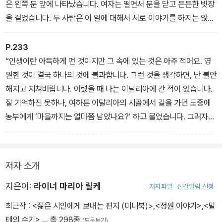
그러나 홀처는 아직 그렇게 흥분하고 있지는 않다.
은 왼쪽 문 앞에 나타났습니다. 여자는 떨면서 문을 닫고 든든한 빗장
“내가…… 그녀를…… 못 쓰게 한다…….”-〈어느 사랑 이야기〉 중에서
을 걸었습니다. 두 사람은 이 일에 대해서 서로 이야기를 하지는 않았
지만, 두 문을 여는 일이 드물어졌습니다. 그리고 집 안에 있는 것으로
살림을 해 나가려고 애썼습니다. 물론 생활도 이전보다는 훨씬 어려
P.233
워졌습니다. 저장품이 날로 줄어들고 갖가지 근심사도 생겨났습니다.
“인생이란 아득하게 먼 것이지만 그 속에 있는 것은 아주 적어요. 영
두 사람은 잠도 제대로 자지 못하게 되었습니다. 이렇게 잠을 이루지
원한 것이 결국 하나의 것에 불과합니다. 그런 것을 생각하면, 난 불안
못하는 어느 긴 밤이었습니다. -〈죽음의 동화〉 중에서
해지고 지쳐버립니다. 어렸을 때 나는 이탈리아에 간 적이 있습니다.
잘 기억하진 못하나, 여하튼 이탈리아의 시골에서 길을 가던 도중에
농부에게 ‘마을까지는 얼마쯤 남았나요?’ 하고 물었습니다. 그러자
‘반 시간쯤 남았지’라는 대답이었습니다. 다음번에 만난 농부도 마치
약속이나 한 듯 똑같은 대답을 하는 거예요. 그런데 우리가 하루 종일
걸었건만 마을은 끝내 나오지 않았습니다. 인생도 이것과 같아요. 그
저자 소개
러나 꿈속에서는 뭐든지 가까이 있거든요. 그래서 불안을 느끼지 않
습니다. 우리는 본래 꿈에 맞도록 만들어졌으며, 삶을 위한 기관을 전
지은이:
라이너 마리아 릴케
저자파일
신간알림 신청
혀 갖고 있지 않아요. 그런데도 우리는 물고기인 주제에 날 생각만 하
최근작 :
<젊은 시인에게 보내는 편지 (미니북)>
,
<정원 이야기>
,
<말
고 있습니다. 그런 짓을 해서 어떻게 한다는 것이죠.” -〈에발트 트라
테의 수기>
… 총 298종
(모두보기)