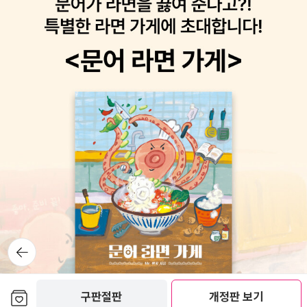
쪽>이었다. 제목을 예전에 너무 많이 들어서 그런지 그다지 손이 안
갈거 같은데, 재미있다고 하니 읽어봐야 겠다.12. 오 헨리 단편 : 오 헨
리 현대문학 세계문학 전집을 모으기 위해 열심히 중고를 검색하다가
이 책이 있길래 구매했다. 민음사에서 나온 <오 헨리 단편선>을 가지
고 있긴 한데, 뭐 많이 중복되지는 않겠지? 어차피 이미 읽은 민음사
판 <오 헨리 단편선>이 기억이 나지 않으므로 상관은 없지만....그러
고 보니 11월에 구매한 책 12권 중을 이미 읽었다. 이렇게 해서 예전
에 사둔 책들은 그렇게 기억속에서 사라져 간다. 이제 책이나 읽어야
겠다.
뒤로가
기
보관함담기
구판절판
개정판 보기