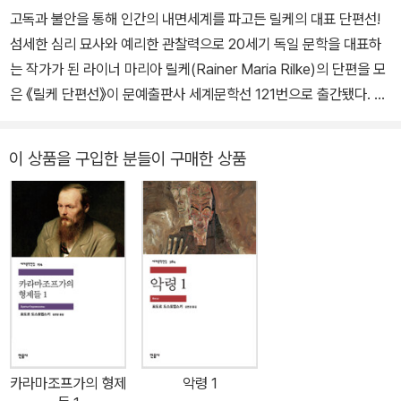
에서 생을 마쳤다.
고독과 불안을 통해 인간의 내면세계를 파고든 릴케의 대표 단편선!
섬세한 심리 묘사와 예리한 관찰력으로 20세기 독일 문학을 대표하
는 작가가 된 라이너 마리아 릴케(Rainer Maria Rilke)의 단편을 모
은 《릴케 단편선》이 문예출판사 세계문학선 121번으로 출간됐다. 그
로테스크와 아름다움이라는 두 정서가 만나 독특한 분위기를 자아내
는 릴케의 단편들 중에서도 가장 대표적인 것 13편을 선별했다. 죽음,
이 상품을 구입한 분들이 구매한 상품
고독, 사랑, 아름다움 등에 관한 신비적 상관성을 궁극까지 추구한 릴
케 작품의 시작을 알리는 《릴케 단편선》에서는, 새로운 현실성을 추
구하며 20세기 소설의 선구가 된 《말테의 수기》의 태동을 접할 수 있
다. 릴케의 유년 시절과 러시아 여행의 체험이 녹아 있는 자전적 성격
의 단편들을 통해 그의 삶과 작품 세계에 한 발 더 다가갈 수 있을 것
이다. 작품 줄거리 릴케는 현실을 초월하는 영혼의 음향을 전하고, 언
어의 형식미를 탐구해 표현의 한계를 확대시킨 독일 시의 거장이기도
하지만, 여러 편의 훌륭한 소설들을 남기기도 했다. 세속과 경건함 사
이에서 고뇌하는 조각가의 이야기인 <모두를 하나로>는 삶과 예술
카라마조프가의 형제
악령 1
사이에서 갈등하며, 우연한 것을 필연적이고 영원한 것으로 변형시키