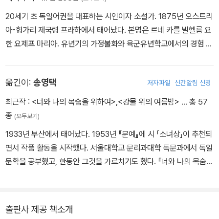
기〉 중에서
20세기 초 독일어권을 대표하는 시인이자 소설가. 1875년 오스트리
아-헝가리 제국령 프라하에서 태어났다. 본명은 르네 카를 빌헬름 요
한 요제프 마리아. 유년기의 가정불화와 육군유년학교에서의 경험 탓
에 예민하고 내향적인 성격을 지니게 되었다. 그의 어머니는 그를 “마
리아의 자식”이라 불렀는데, 일찍이 첫딸을 잃어버린 그녀는 아들이
옮긴이:
송영택
저자파일
신간알림 신청
태어난 자정 무렵이 예수 탄생 시각과 같다는 이유로 아들 릴케가 성
모 마리아의 은총으로 태어난 것이라 여겼다. 육군학교 중퇴 후 프라
최근작 :
<너와 나의 목숨을 위하여>
,
<강물 위의 여름밤>
… 총 57
하대학에 입학해 미술사, 문학사, 철학 강의 등을 수강한 릴케는 프라
종
(모두보기)
하, 뮌헨, 베를린 등지에서 문학과 예술을 접하며 시적 재능을 꽃피웠
1933년 부산에서 태어났다. 1953년 『문예』에 시 「소녀상」이 추천되
다. 1897년 일생에 걸쳐 깊은 영향을 받은 연인 루 살로메를 만난 그
면서 작품 활동을 시작했다. 서울대학교 문리과대학 독문과에서 독일
는 그녀의 권유로 본명 ‘르네’를 독일식인 ‘라이너’로 바꾸었다. 주요
문학을 공부했고, 한동안 그것을 가르치기도 했다. 『너와 나의 목숨을
시집으로 『형상시집』(1902), 『기도시집』(1905), 『신시집』(1907),
위하여』라는 시집을 펴냈고, 라이너 마리아 릴케와 헤르만 헤세의 작
『두이노의 비가』(1923), 『오르페우스에 게 바치는 소네트』(1923)가
품을 상당수 번역했다.
있고, 초기 산문집, 『로댕론』(1907), 소설 『말테의 수기』(1910) 등
이 있다. 백혈병 투병 중 걸린 폐혈증으로 1926년 스위스 발몽요양원
출판사 제공 책소개