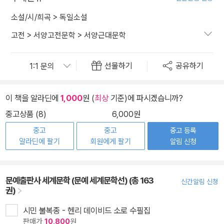
소설/시/희곡
>
독일소설
고전
>
서양고전문학
>
서양근대문학
선물하기
공유하기
이 책을 알라딘에
1,000
원 (
최상
기준)에 파시겠습니까?
중고상품 (8)
6,000원
중고
중고
중고 등록
알라딘에 팔기
회원에게 팔기
알림 신청
문예출판사 세계문학 (문예 세계문학선) (총 163
신간알림 신청
권)
시민 불복종 - 헨리 데이비드 소로 수필집
판매가
10,800
원