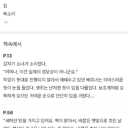
을 추구하며 20세기 소설의 선구가 된 <말테의 수기>의 태동을 접할
집
수 있다. 릴케의 유년 시절과 러시아 여행의 체험이 녹아 있는 자전적
목소리
성격의 단편들을 통해 그의 삶과 작품 세계에 한 발 더 다가갈 수 있을
것이다.
책속에서
P.13
갑자기 소녀가 소리쳤다.
“어머나, 이건 실제의 성모상이 아니군요.”
작업이 뜻대로 진행되지 않아서 애태우고 있던 베르너는 의아스러운
듯이 눈을 들었다. 생쥐는 난처한 듯이 입을 다물었다. 보조개처럼 오
목하게 오므린 귀여운 손으로 단단히 입을 가렸다.
“어째서?” 하고 베르너가 물었다.
“왜냐하면…… 잘 말할 수가 없어요.”
P.56
소녀는 말을 끊고 심술궂은 표정을 지었다.
“새하얀 방을 가지고 있어요. 벽이 밝아서, 바깥은 잿빛으로 흐린 날
“그럼 영특한 아가씨, 대체 누구로 보이지?” -〈모두를 하나로> 중에