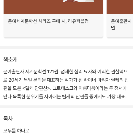
문예세계문학선 시리즈 구매 시, 리유저블컵
문예출판사 
널
책소개
문예출판사 세계문학선 121권. 섬세한 심리 묘사와 예리한 관찰력으
로 20세기 독일 문학을 대표하는 작가가 된 라이너 마리아 릴케의 단
편을 모은 <릴케 단편선>. 그로테스크와 아름다움이라는 두 정서가
만나 독특한 분위기를 자아내는 릴케의 단편들 중에서도 가장 대표적
인 것 13편을 선별했다.
목차
죽음, 고독, 사랑, 아름다움 등에 관한 신비적 상관성을 궁극까지 추구
한 릴케 작품의 시작을 알리는 <릴케 단편선>에서는, 새로운 현실성
모두를 하나로