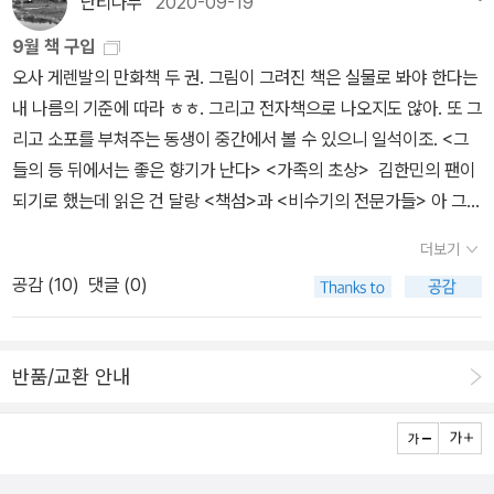
난티나무
2020-09-19
는 걸까? 왜 내 기도에는 응답해주지 않는걸까? 잔인한 전쟁속에서
뉘엘 보브 어제 다 읽은 책. 이 페이퍼를 쓰고나서 이 책의 리뷰를 써
으며, 삶을 위한 기관을 전혀 갖고 있지 않아요. 그런데도 우리는 물고
도 인간에 대한 사랑과 믿음을 포기할 수 없는 사람들에 대한 이야기
9월 책 구입
야 겠다. 제목과 표지와는 다르게 친구에 대한 이야기는 아니었다. 어
기인 주제에 날 생각만 하고 있습니다. 그런 짓을 해서 어떻게 한다는
는 많은 생각을 하게 했다. <침묵>의 2차세계대전 버젼이라 보시면
오사 게렌발의 만화책 두 권. 그림이 그려진 책은 실물로 봐야 한다는
이없으면서도 연민이 느껴지는 작품이었다. 나쁘다는 건 아니고...1
것이죠.' - 에발트 트라기
된다.가장 추천하고 싶은 책 : <로마의 테라스> 완벽히 이해를 하진
내 나름의 기준에 따라 ㅎㅎ. 그리고 전자책으로 나오지도 않아. 또 그
0%아쉬웠음.5. 로마의 테라스 : 파스칼 키냐르 어렵지만 계속 읽어
못했지만, 다 읽고 나서 ‘와‘ 하고 감탄한 작품이었다. <라우루스>도
리고 소포를 부쳐주는 동생이 중간에서 볼 수 있으니 일석이조. <그
보고 싶은 매력적인 작가 ‘파스칼 키냐르‘의 대표작이다. 이미 리뷰도
이런 비슷한 느낌을 받았었는데..새로운 작품에 도전하고 싶은 분들
들의 등 뒤에서는 좋은 향기가 난다> <가족의 초상> 김한민의 팬이
남겼는데, ‘키냐르‘의 작품은 반드시 두 번 이상 읽어야 어느 정도 해
께 추천하고 싶다. 짧은 분량이지만 깊이가 느껴졌다. ‘파스칼 키냐르‘
되기로 했는데 읽은 건 달랑 <책섬>과 <비수기의 전문가들> 아 그리
할 수 있다.(나만 그런가????) 완독을 하면서 고등학교때 어려운 수
정말 매력적인 작가인듯하다.가장 난해했던 책 : <릴케 단편선>, <말
고 <아무튼, 비건>. <페소아>는 읽다 말았는데 언제 읽노. 만화책 두
학문제를 풀었을떄의 쾌감을 느꼈다.6. 소네치카/스페이드의 여왕 :
더보기
테의 수기> 내 부족한 독서능력을 한탄했다. ‘릴케‘는 이제 보내줘야
권 추가구입. <카페 림보> <공간의 요정>. 최근작 드로잉집 <무빙>
류드밀라 울리치카야 이 책도 이미 읽고 간단 리뷰를 남겼는데, 재미
공감 (
10
)
댓글 (0)
할 것 같다. 10년후에 다시 읽어야겠다.추천하고 싶지 않은 책 : <캣
도 보고(갖고) 싶다. 평이 하나도 없다. 450부 한정판이라는데. 흠.
있게 읽었지만 뭔가 아쉬움이 남는 작품이었다. ‘보뱅‘과 ‘키냐르‘를
퍼슨> 표지 때문에 읽었나보다...뭔가 나하고는 안맞았다.이게 뉴요
로빈 스타인 델루카, <호르몬의 거짓말> 수요자 포럼, <성매매 안 하
읽는 사이에 이 책을 읽어서 그랬을지도 모르겠다. 그러고보니 이번
커에게 인기 있는 소설이라고? 하는 생각과 함께, 앞으로 저런 문구
는 남자들> 강준만, <룸살롱 공화국> 나온 지 좀 됐지만 며칠 전 옆
달에 읽은 책들이 전반적으로 다 좋았다.7. 아름다운 에너벨 리 : 오에
반품/교환 안내
는 피해야 겠다고 다짐했다. 나는 요즘 트렌드에 맞지 않은걸로...이
지기와 룸살롱 이야기가 나와 읽어보고 싶어졌다. 아니 읽히고 싶어
겐자부로 아직 한번도 접해보지 못한 ‘오에 겐자부로‘의 작품. 알라딘
외에도 <단 한사람>을 읽으면서 ‘최진영‘ 작가의 필력을 느낄수 있었
졌다. 인티 차베즈 페레즈, <일단, 성교육을 합니다> 전자책으로 사
우주점에서 구경하다가 중고로 구매했는데, 사실 이 작가의 다른 작
고, 믿고 읽을 수 있는 한국 작가가 한명 늘었구나라는 생각을 했고, <
려 했는데 옆지기는 책이 더 편하다고 해서 종이책으로 구입. 읽고 나
품을 읽어보고 싶었지만, 일단 이 책만 있길래 구매했다. 저번주 주말
베어터운> 역시 좋았다. ‘프레드릭 배크만‘ 작가 역시 이야기를 너무
중에 선물해도 좋을 것 같다. 소설책. 김금희, <나는 그것에 대해 아
에 이 책을 읽으려고 첫페이지를 펼쳤는데 그닥 땡기지 않아서 읽는