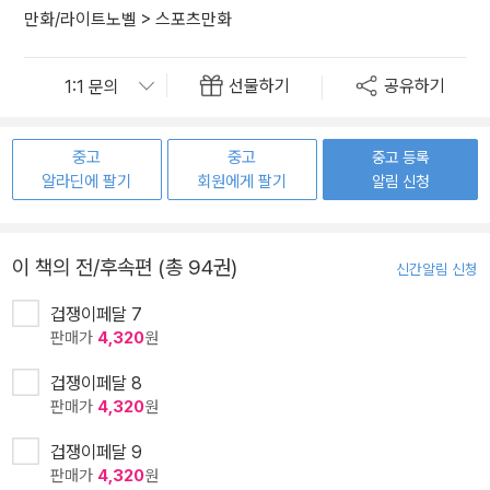
만화/라이트노벨
>
스포츠만화
선물하기
공유하기
중고
중고
중고 등록
알라딘에 팔기
회원에게 팔기
알림 신청
이 책의 전/후속편 (총 94권)
신간알림 신청
겁쟁이페달 7
판매가
4,320
원
겁쟁이페달 8
판매가
4,320
원
겁쟁이페달 9
판매가
4,320
원