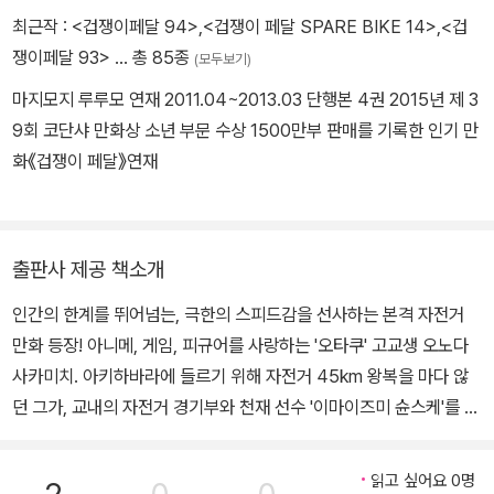
최근작 :
<겁쟁이페달 94>
,
<겁쟁이 페달 SPARE BIKE 14>
,
<겁
쟁이페달 93>
… 총 85종
(모두보기)
마지모지 루루모 연재 2011.04~2013.03 단행본 4권 2015년 제 3
9회 코단샤 만화상 소년 부문 수상 1500만부 판매를 기록한 인기 만
화《겁쟁이 페달》연재
출판사 제공 책소개
인간의 한계를 뛰어넘는, 극한의 스피드감을 선사하는 본격 자전거
만화 등장! 아니메, 게임, 피규어를 사랑하는 '오타쿠' 고교생 오노다
사카미치. 아키하바라에 들르기 위해 자전거 45km 왕복을 마다 않
던 그가, 교내의 자전거 경기부와 천재 선수 '이마이즈미 슌스케'를 만
나게 되면서 서서히 자전거 레이싱에 빠져드는 은륜(銀輪)의 청춘
대작!!!
읽고 싶어요 0명