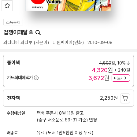
소득공제
겁쟁이페달 8
와타나베 와타루
(지은이)
대원씨아이(만화)
2010-09-08
종이책
4,800
원,
10%
4,320
원
+ 240원
3,672
원
카드최대혜택가
더보기
전자책
2,250
원
수령예상일
택배 주문시 8월 11일 출고
(중구 서소문로 89-31 기준)
변경
배송료
유료 (도서 1만5천원 이상 무료)