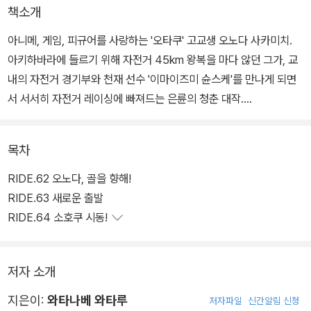
책소개
아니메, 게임, 피규어를 사랑하는 '오타쿠' 고교생 오노다 사카미치.
아키하바라에 들르기 위해 자전거 45km 왕복을 마다 않던 그가, 교
내의 자전거 경기부와 천재 선수 '이마이즈미 슌스케'를 만나게 되면
서 서서히 자전거 레이싱에 빠져드는 은륜의 청춘 대작.
목차
RIDE.62 오노다, 골을 향해!
RIDE.63 새로운 출발
RIDE.64 소호쿠 시동!
저자 소개
지은이:
와타나베 와타루
저자파일
신간알림 신청