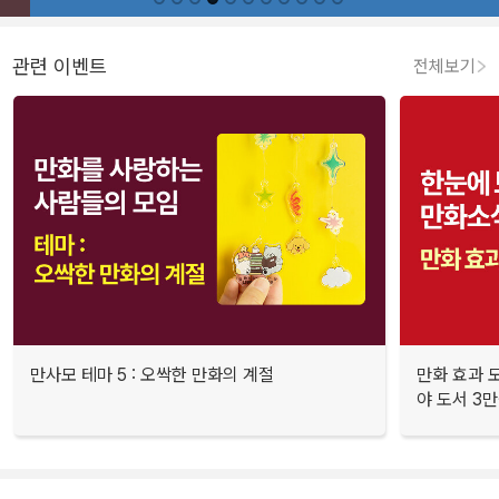
관련 이벤트
전체보기
만사모 테마 5 : 오싹한 만화의 계절
만화 효과 모
야 도서 3만