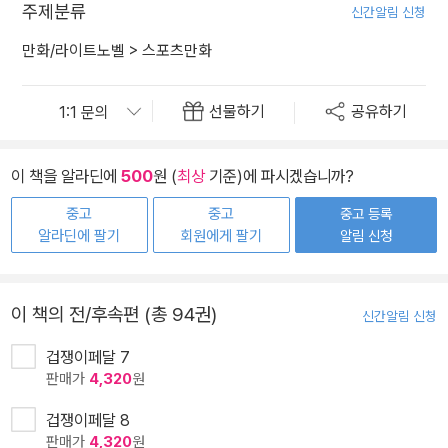
주제분류
신간알림 신청
만화/라이트노벨
>
스포츠만화
선물하기
공유하기
이 책을 알라딘에
500
원 (
최상
기준)에 파시겠습니까?
중고
중고
중고 등록
알라딘에 팔기
회원에게 팔기
알림 신청
이 책의 전/후속편 (총 94권)
신간알림 신청
겁쟁이페달 7
판매가
4,320
원
겁쟁이페달 8
판매가
4,320
원