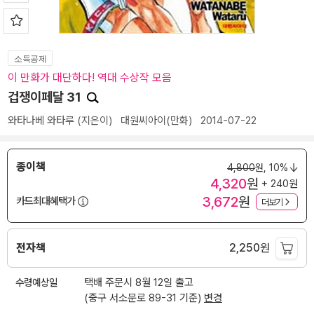
소득공제
이 만화가 대단하다! 역대 수상작 모음
겁쟁이페달 31
와타나베 와타루
(지은이)
대원씨아이(만화)
2014-07-22
종이책
4,800
원,
10%
4,320
원
+ 240원
3,672
원
카드최대혜택가
더보기
전자책
2,250
원
수령예상일
택배 주문시 8월 12일 출고
(중구 서소문로 89-31 기준)
변경