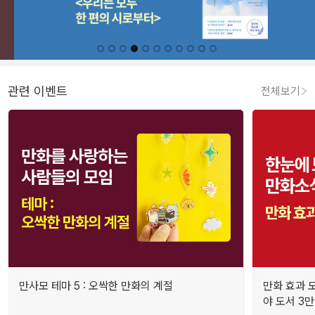
관련 이벤트
전체보기
만사모 테마 5 : 오싹한 만화의 계절
만화 효과 모
야 도서 3만