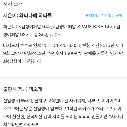
저자 소개
지은이:
와타나베 와타루
저자파일
신간알림 신청
최근작 :
<겁쟁이페달 94>
,
<겁쟁이 페달 SPARE BIKE 14>
,
<겁
쟁이페달 93>
… 총 85종
(모두보기)
마지모지 루루모 연재 2011.04~2013.03 단행본 4권 2015년 제 3
9회 코단샤 만화상 소년 부문 수상 1500만부 판매를 기록한 인기 만
화《겁쟁이 페달》연재
출판사 제공 책소개
신입생 카부라기, 단치쿠!!2학년이 된 사카미치, 나루코, 이마이즈미!
소호쿠에는 많은 신입생이 입부하고 1학년 레이스가 스타트!그 레이
스에 참전한, 전국체전 멤버 자리를 노리는 의외의 인물이란?!사카미
치 2학년편 스타트!!