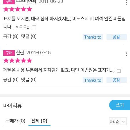
우주에먼쥐
2011-06-23
메뉴
표지를 보시면, 대략 짐작 하시겠지만, 미도스지 저 녀석 완죤 괴물입
니다.. ㅎㄷㄷ;;
공감 (
8
)
댓글 (0)
천린
2011-07-15
메뉴
페달은 내용 부분에서 지적할게 없죠. 다만 이번권은 표지가...;
공감 (
0
)
댓글 (0)
쓰기
마이리뷰
구매자 (0)
전체 (0)