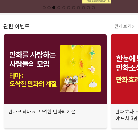
관련 이벤트
전체보기
만사모 테마 5 : 오싹한 만화의 계절
만화 효과 모
야 도서 3만