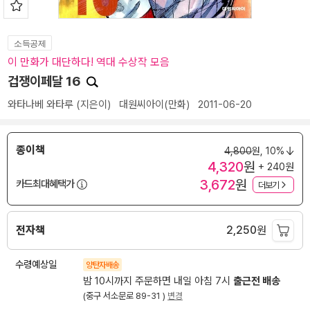
소득공제
이 만화가 대단하다! 역대 수상작 모음
겁쟁이페달 16
와타나베 와타루
(지은이)
대원씨아이(만화)
2011-06-20
종이책
4,800
원,
10%
4,320
원
+ 240원
3,672
원
카드최대혜택가
더보기
전자책
2,250
원
수령예상일
양탄자배송
밤 10시까지 주문하면 내일 아침 7시
출근전 배송
(중구 서소문로 89-31 )
변경