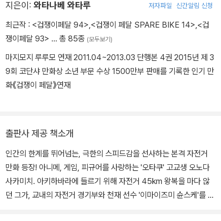
지은이:
와타나베 와타루
저자파일
신간알림 신청
최근작 :
<겁쟁이페달 94>
,
<겁쟁이 페달 SPARE BIKE 14>
,
<겁
쟁이페달 93>
… 총 85종
(모두보기)
마지모지 루루모 연재 2011.04~2013.03 단행본 4권 2015년 제 3
9회 코단샤 만화상 소년 부문 수상 1500만부 판매를 기록한 인기 만
화《겁쟁이 페달》연재
출판사 제공 책소개
인간의 한계를 뛰어넘는, 극한의 스피드감을 선사하는 본격 자전거
만화 등장! 아니메, 게임, 피규어를 사랑하는 '오타쿠' 고교생 오노다
사카미치. 아키하바라에 들르기 위해 자전거 45km 왕복을 마다 않
던 그가, 교내의 자전거 경기부와 천재 선수 '이마이즈미 슌스케'를 만
나게 되면서 서서히 자전거 레이싱에 빠져드는 은륜(銀輪)의 청춘