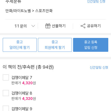
주제분류
신간알림 신청
만화/라이트노벨
>
스포츠만화
선물하기
공유하기
중고
중고
중고 등록
알라딘에 팔기
회원에게 팔기
알림 신청
이 책의 전/후속편 (총 94권)
신간알림 신청
겁쟁이페달 7
판매가
4,320
원
겁쟁이페달 8
판매가
4,320
원
겁쟁이페달 9