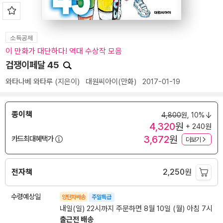
소득공제
이 만화가 대단하다! 역대 수상작 모음
겁쟁이페달 45
와타나베 와타루
(지은이)
대원씨아이(만화)
2017-01-19
종이책
4,800
원,
10%
4,320
원
+ 240원
3,672
원
카드최대혜택가
더보기
전자책
2,250
원
수령예상일
양탄자배송
주말특급
내일(일) 22시까지 주문하면 8월 10일 (월) 아침 7시
출근전 배송