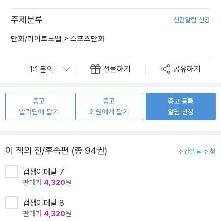
주제분류
신간알림 신청
만화/라이트노벨
>
스포츠만화
선물하기
공유하기
중고
중고
중고 등록
알라딘에 팔기
회원에게 팔기
알림 신청
이 책의 전/후속편 (총 94권)
신간알림 신청
겁쟁이페달 7
판매가
4,320
원
겁쟁이페달 8
판매가
4,320
원