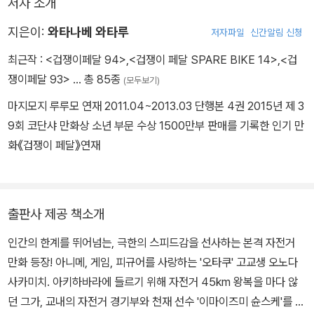
저자 소개
지은이:
와타나베 와타루
저자파일
신간알림 신청
최근작 :
<겁쟁이페달 94>
,
<겁쟁이 페달 SPARE BIKE 14>
,
<겁
쟁이페달 93>
… 총 85종
(모두보기)
마지모지 루루모 연재 2011.04~2013.03 단행본 4권 2015년 제 3
9회 코단샤 만화상 소년 부문 수상 1500만부 판매를 기록한 인기 만
화《겁쟁이 페달》연재
출판사 제공 책소개
인간의 한계를 뛰어넘는, 극한의 스피드감을 선사하는 본격 자전거
만화 등장! 아니메, 게임, 피규어를 사랑하는 '오타쿠' 고교생 오노다
사카미치. 아키하바라에 들르기 위해 자전거 45km 왕복을 마다 않
던 그가, 교내의 자전거 경기부와 천재 선수 '이마이즈미 슌스케'를 만