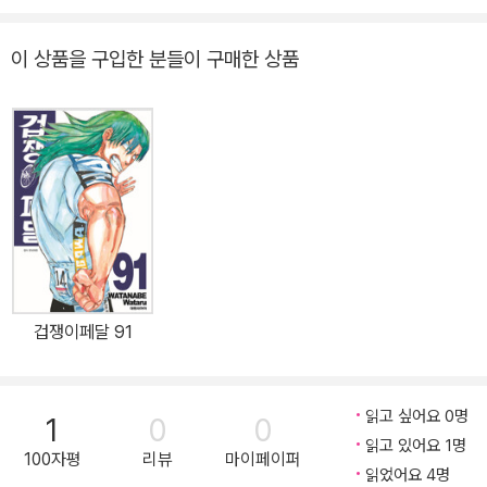
나게 되면서 서서히 자전거 레이싱에 빠져드는 은륜(銀輪)의 청춘
대작!!!
이 상품을 구입한 분들이 구매한 상품
겁쟁이페달 91
읽고 싶어요 0명
1
0
0
읽고 있어요 1명
100자평
리뷰
마이페이퍼
읽었어요 4명