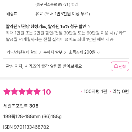
(중구 서소문로 89-31 )
변경
배송료
유료 (도서 1만5천원 이상 무료)
알라딘 만권당 삼성카드, 알라딘 15% 청구 할인
최대 1만원 또는 2만원 할인(전월 30만원 또는 60만원 이용 시) / 카드
발급월 +1개월까지는 전월 실적이 없어도 최대 1만원 혜택 제공
카드/간편결제 할인
무이자 할부
소득공제 200원
관심 저자, 시리즈의 출간 알림을 받아보세요
신청
10
100자평 1편
리뷰 0편
세일즈포인트
308
188쪽
128*188mm (B6)
188g
ISBN 9791133468782