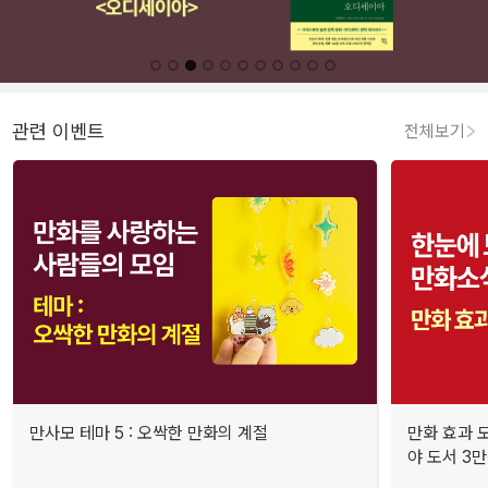
관련 이벤트
전체보기
만사모 테마 5 : 오싹한 만화의 계절
만화 효과 모
야 도서 3만