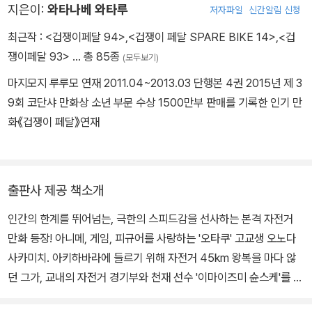
지은이:
와타나베 와타루
저자파일
신간알림 신청
최근작 :
<겁쟁이페달 94>
,
<겁쟁이 페달 SPARE BIKE 14>
,
<겁
쟁이페달 93>
… 총 85종
(모두보기)
마지모지 루루모 연재 2011.04~2013.03 단행본 4권 2015년 제 3
9회 코단샤 만화상 소년 부문 수상 1500만부 판매를 기록한 인기 만
화《겁쟁이 페달》연재
출판사 제공 책소개
인간의 한계를 뛰어넘는, 극한의 스피드감을 선사하는 본격 자전거
만화 등장! 아니메, 게임, 피규어를 사랑하는 '오타쿠' 고교생 오노다
사카미치. 아키하바라에 들르기 위해 자전거 45km 왕복을 마다 않
던 그가, 교내의 자전거 경기부와 천재 선수 '이마이즈미 슌스케'를 만
나게 되면서 서서히 자전거 레이싱에 빠져드는 은륜(銀輪)의 청춘