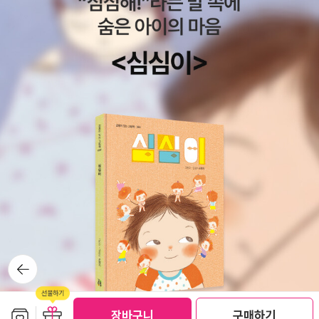
뒤로가
기
보관함담기
선물하기
선물하기
장바구니
구매하기