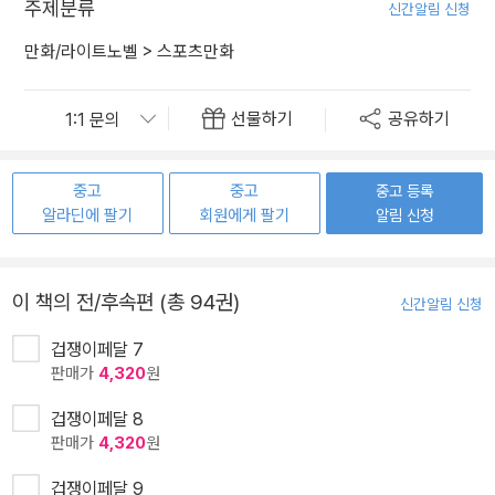
주제분류
신간알림 신청
만화/라이트노벨
>
스포츠만화
선물하기
공유하기
중고
중고
중고 등록
알라딘에 팔기
회원에게 팔기
알림 신청
이 책의 전/후속편 (총 94권)
신간알림 신청
겁쟁이페달 7
판매가
4,320
원
겁쟁이페달 8
판매가
4,320
원
겁쟁이페달 9