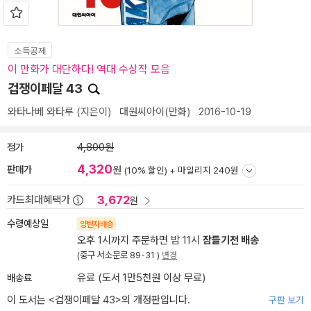
소득공제
이 만화가 대단하다! 역대 수상작 모음
겁쟁이페달 43
와타나베 와타루
(지은이)
대원씨아이(만화)
2016-10-19
정가
4,800원
4,320
판매가
원
(10% 할인) +
마일리지 240원
3,672
카드최대혜택가
원
수령예상일
양탄자배송
오후 1시까지 주문하면 밤 11시
잠들기전 배송
(중구 서소문로 89-31 )
변경
배송료
유료 (도서 1만5천원 이상 무료)
이 도서는 <
겁쟁이페달 43
>의 개정판입니다.
구판 보기