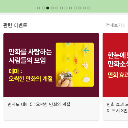
관련 이벤트
전체보기
만사모 테마 5 : 오싹한 만화의 계절
만화 효과 모
야 도서 3만