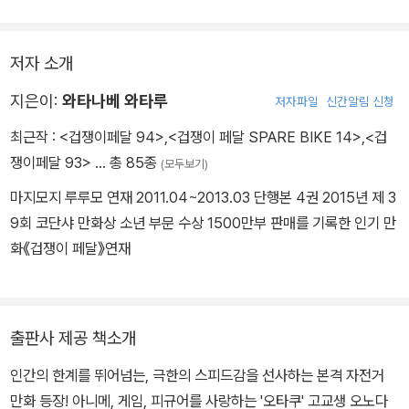
저자 소개
지은이:
와타나베 와타루
저자파일
신간알림 신청
최근작 :
<겁쟁이페달 94>
,
<겁쟁이 페달 SPARE BIKE 14>
,
<겁
쟁이페달 93>
… 총 85종
(모두보기)
마지모지 루루모 연재 2011.04~2013.03 단행본 4권 2015년 제 3
9회 코단샤 만화상 소년 부문 수상 1500만부 판매를 기록한 인기 만
화《겁쟁이 페달》연재
출판사 제공 책소개
인간의 한계를 뛰어넘는, 극한의 스피드감을 선사하는 본격 자전거
만화 등장! 아니메, 게임, 피규어를 사랑하는 '오타쿠' 고교생 오노다