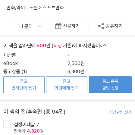
만화/라이트노벨
>
스포츠만화
선물하기
공유하기
이 책을 알라딘에
500
원 (
최상
기준)에 파시겠습니까?
새상품
-
eBook
2,500원
중고상품 (1)
3,300원
중고
중고
중고 등록
알라딘에 팔기
회원에게 팔기
알림 신청
이 책의 전/후속편 (총 94권)
신간알림 신청
겁쟁이페달 7
판매가
4,320
원