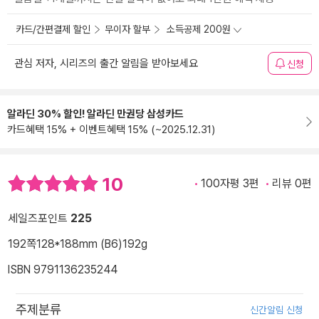
카드/간편결제 할인
무이자 할부
소득공제 200원
관심 저자, 시리즈의 출간 알림을 받아보세요
신청
알라딘 30% 할인! 알라딘 만권당 삼성카드
카드혜택 15% + 이벤트혜택 15% (~2025.12.31)
10
100자평 3편
리뷰 0편
세일즈포인트
225
192쪽
128*188mm (B6)
192g
ISBN 9791136235244
주제분류
신간알림 신청