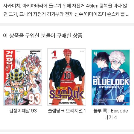
사카미치. 아키하바라에 들르기 위해 자전거 45km 왕복을 마다 않
던 그가, 교내의 자전거 경기부와 천재 선수 '이마이즈미 슌스케'를 만
나게 되면서 서서히 자전거 레이싱에 빠져드는 은륜(銀輪)의 청춘
대작!!!
이 상품을 구입한 분들이 구매한 상품
겁쟁이페달 93
슬램덩크 오리지널 1
블루 록 : Episode
나기 4