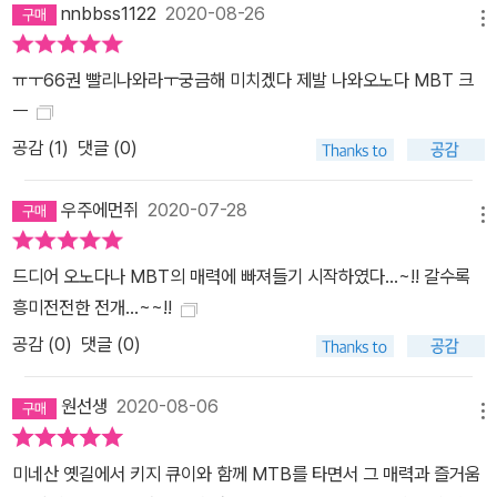
nnbbss1122
2020-08-26
메뉴
ㅠㅜ66권 빨리나와라ㅜ궁금해 미치겠다 제발 나와오노다 MBT 크
ㅡ
공감 (
1
)
댓글 (0)
우주에먼쥐
2020-07-28
메뉴
드디어 오노다나 MBT의 매력에 빠져들기 시작하였다...~!! 갈수록
흥미전전한 전개...~~!!
공감 (
0
)
댓글 (0)
원선생
2020-08-06
메뉴
미네산 옛길에서 키지 큐이와 함께 MTB를 타면서 그 매력과 즐거움