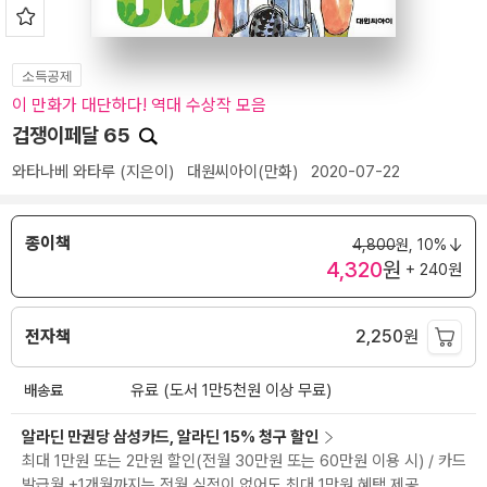
소득공제
이 만화가 대단하다! 역대 수상작 모음
겁쟁이페달 65
와타나베 와타루
(지은이)
대원씨아이(만화)
2020-07-22
종이책
4,800
원,
10%
4,320
원
+ 240원
전자책
2,250
원
배송료
유료 (도서 1만5천원 이상 무료)
알라딘 만권당 삼성카드, 알라딘 15% 청구 할인
최대 1만원 또는 2만원 할인(전월 30만원 또는 60만원 이용 시) / 카드
발급월 +1개월까지는 전월 실적이 없어도 최대 1만원 혜택 제공