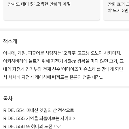
만사모 테마 5 : 오싹한 만화의 계절
만화 효과 모
야 도서 3만
책소개
아니메, 게임, 피규어를 사랑하는 '오타쿠' 고교생 오노다 사카미치.
아키하바라에 들르기 위해 자전거 45km 왕복을 마다 않던 그가, 교
내의 자전거 경기부와 천재 선수 '이마이즈미 슌스케'를 만나게 되면
서 서서히 자전거 레이싱에 빠져드는 은륜의 청춘 대작.
목차
RIDE. 554 미네산 옛길의 산 정상으로
RIDE. 555 기억을 되돌아보는 사카미치
RIDE. 556 또 하나의 도전!!