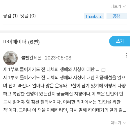
로! 그런 느낌이 들었지만어쩌면 모두들 골치아파하는 그런 책을 읽
더보기
어버렸다는그런 속물적인 위세<?>인지도 모르겠으나내가 성숙해졌
공감 (
1
)
댓글 (0)
다는 생각을 했고그의 생각을 이해하고 받아들였다는 데에 스스로가
자랑스러운 정도<?>ㅋㅋㅋㅋㅋㅋ철학 책을 몇권 더 읽어볼 예정이
다...철학 그거 .... 우리가 살아가면서 혼자 생각하는 그런것들..그거
쓰기
마이페이퍼 (6편)
다... 까이꺼 그거더라..
볼빨간레몬
2023-05-08
메뉴
제 1부로 들어가기도 전 니체의 생애와 사상에 대한 ...
제 1부로 들어가기도 전 니체의 생애와 사상에 대한 작품해설을 읽으
며 진이 빠진다. 얼마나 많은 은유와 고찰이 담겨 있기에 이렇게 다양
하고 복잡한 설명이 있는건지 궁금해질 지경이다.이 책은 만인이 반
드시 읽어야 할 참된 철학서이다. 이러한 의미에서는 ‘만인을 위한
책’이다. 그러나 이 책을 이해하려면, 다시 말해 하이데거의 말과 같이
이 책을 읽을 권리를 가지려면 독자의 주체적인 자각을 통한 변신이
더보기
요구된다. 그러므로 이러한 변신을 하지 못한 사람, 곧 현재의 상태에