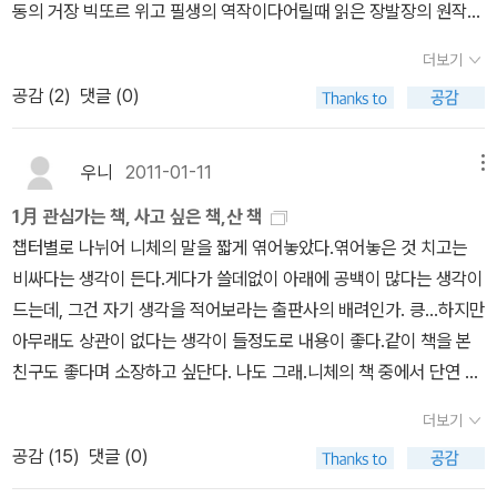
구를 전달하는 형식 또한 좋아하지 않음은 물론.재미가 없어도 깊이
동의 거장 빅또르 위고 필생의 역작이다어릴때 읽은 장발장의 원작으
본의 저 유명한 이와나미분코(岩波文庫)를 모델로 삼았다. 교수신
가 있는 책은 잘 읽어내는데, 이 책은 그 깊이조차 가늠할 수 없지 않
로 알고 있다.애거서 크리스티, 어니스트 헤밍웨이, 가브리엘 가르시
문에 실린 박찬국의 [비극의 탄생]에 대한 번역 비평에서 이에 대한
더보기
을까 하는 두려움도 한몫했다.종이 위에서 폴폴 날리는 가벼운 감상
아 마르께스 등 현대의 대표 문인들에게 지대한 영향을 미친 역설의
지적이 있다. 하지만 [짜라투스트라]의 경우, 岩波文庫에서 氷上
공감 (
2
)
댓글 (0)
으로 글자만 따라가다가 '읽었다'는 자기만족으로 덮어버렸을게다.니
거장 G. K. 체스터턴의 국내 초역 작품. 이 작품은 정치적인 소설도
英廣의 일역본이 나온 것은 1967~1970년이므로, 박준택 번역본
체를 공부하고 니체의 저작을 읽는다는 것은 사실 독서가에겐 폼잡기
아니고, 형이상학적인 스릴러도 아니며, 스파이 소설의 형태를 취한
이 참조했을 것으로 추측되는 일역본은 竹山道雄의 [ツアラトスト
좋은 일인데도 한번도 나를 찾아온 적이 없다. 왜 그랬을까? 책을 읽
난해한 희극도 아니다. 하지만 이 세 가지의 특징을 모두 지니고 있
우니
2011-01-11
메뉴
ラかく語りき] (弘文堂書房, 1941~1943) 정도가 되겠다. 2. 니
는다는 것은 책을 쓰는 작가들의 피땀어린 고뇌만큼 집중과 해석을
다. 그래픽 노블로 만나는 환상 문학의 영원한 걸작! 팀 버튼 감
이체 전집. 휘문출판사, 1969니이체 전집 3권에 [짜라투스트라는 이
1月 관심가는 책, 사고 싶은 책,산 책
필요로 한다.나의 독서란 그 고뇌만큼 깊이 내려가고 있었던 게 아니
독의 새 영화 <이상한 나라의 앨리스 - 모자 장수>가 곧 개봉된다. 1
렇게 말하였다], [우상의 황혼]이 함께 수록되어 있다.姜斗植, 朴俊
챕터별로 나뉘어 니체의 말을 짧게 엮어놓았다.엮어놓은 것 치고는
라 짐짓 엄숙한 척 무거워지고만 있었던 건 아닐까?오답이 가득한 답
9살이 된 앨리스가 또 다시 이상한 나라에 들어가 겪는 새로운 모험
澤, 崔載喜 등 당시 학계의 명망 높은 연구자들의 이름이 번역자로
비싸다는 생각이 든다.게다가 쓸데없이 아래에 공백이 많다는 생각이
안지를 걷어내고, 빈 여백으로 두자.마킹으로 가득한 답안지에 아무
을 그린 이 영화는 루이스 캐럴의 고전 『이상한 나라의 앨리스』와 『거
걸려 있다. 자, 일단 최초의 전집이 되겠다. 이쯤에서 3종의 전집에
드는데, 그건 자기 생각을 적어보라는 출판사의 배려인가. 킁...하지만
리 좋은 책을 읽고 사유한 들 무엇하랴.정해진 편견과 습속으로 무장
울 나라의 앨리스』의 세계를 원안으로 삼아 각색한 것이다. 21세기의
대해 언급하고 넘어가자.우리가 흔히 알고 있는 전집으로는 청하판
아무래도 상관이 없다는 생각이 들정도로 내용이 좋다.같이 책을 본
한 채 수많은 고전에서 떠들어 온 지성의 칼들을 방패로 막아온 삶을..
영화 감독에게도 창작의 모티프를 제공하는 이 19세기 동화는 그동
과 책세상판이 있겠는데, 사실은 휘문출판사판이 이전에 있었다. 휘
친구도 좋다며 소장하고 싶단다. 나도 그래.니체의 책 중에서 단연 유
조금씩 변화해나가야 하지 않을까.답이 사라질 때 비로소 오답도 함
안 영화와 애니메이션, 그림책, 팝업북에 이르기까지 다양한 장르의
문판 전집은 일본 理想社에서 1967년에 나온 [ニーチェ全集](吉
명작은 차라투스트라는 이렇게 말했다라고 생각한다.저번에 서점에
께 사라진다는 말. 너무 멋진 말이다.'너는 너 자신을 멸망시킬 태풍을
예술가들에게 끊임없는 영감을 불어넣었다.1862년 옥스퍼드 대학교
더보기
澤傳三郞, 信太正三, 原佑 옮김)을 많이 참고했던 것으로 알려져
갔을 때 펭귄클래식 책을 찾아보니 재고가 없는 듯 보이지 않았다.아
네 안에 가지고 있는가? - 47쪽
의 수학 교수였던 루이스 캐럴이 단과대 학장의 딸인 앨리스 리델과
공감 (
15
)
댓글 (0)
있는데(당시 작업에 실무진(!)으로 참가했던, 그때는 유령작가였지만
무래도 인터넷으로 사야할것 같다.원서를 샀는데, 읽기가 버겁다.번
그 자매들에게 들려준 이야기를 책으로 펴낸 『이상한 나라의 앨리스』
지금은 한국 문단의 대표작가가 되신 분의 수줍은 고백도 있었다), 같
역판을 먼저 읽어보고 다시 도전!같이 읽어보고 싶은 책은 마이클 샌