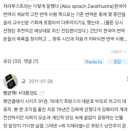
하지 않는다. 그가 말하는 그 순간에 나도 듣는다.p.10정작 두려운 것
차라투스트라는 이렇게 말했다 (Also sprach Zarathustra)한국어
은 차라투스트라의 노래가 아니라 당신이 계속 듣고 있으면서도 듣지
번역의 계보학 고전 번역 비평 쪽으로는 기존 번역본 중에 몇 종만을
못하는 우리 시대의 노래이다.정작 두려운 것은 저 먼 데서 들려오는
골라 교수신문 기획에 포함되어 다루어지기도 했는데 ...(물론 당시
유혹의 노래가 아니라, 너무 중독되어 그 중독성조차 모르는 우리 시
선정된 추천작은 예상대로 최신 전집판이었다.) 간단히 한국어 번역
대의 소음과 습속들이다.p.11필요한 건 생각을 뒤집는 것, 그것뿐이
본들의 목록을 정리하고 ... 향후 시간과 자료가 허락되면 번역 비평까
다.니체는 전체집합 U를 미지수 X로 바꾸는 데 능숙한 사람이다. 적
지 가능하기를 희망한다.어느 분처럼 독일어 원본과 대조까지 가능하
혀 있던 답이 사라지고 그 자리에 미지수가 들어서는 것을 보며 사람
더보기
면 더 좋겠지만 ...독일어판이 수중에 없는 관계로! (사실 뭐, 있다 한
들은 '위험하다'고 말한다. 미지수 X위에서 살아 본 적이 없기 때문에
공감 (
33
)
댓글 (1)
들 그닥!) 오래된 자료들은 일단 국립중앙도서관 서지사항을 위주로
사람들은 의문 부호를 들고 찾아온 한 사상가로 인해 우리의 삶이 대
정리한다. 1. 짜라투스트라는 이렇게 말하였다. 朴俊澤 옮김, 박영
단한 위험에 빠진 듯 허둥댄다. 그러나 답이 사라질 때 오답도 함께 사
사, 1959.교양선서.국립중앙도서관에는 1964년으로 표기. 일단 소
교
2011-01-28
메뉴
라진다는 걸 알아야 한다. 삶을 꿰맞추는 건 끝났다.이제 우리 삶을 위
장도서 중에서는 연대가 가장 오래된 것으로 확인된다.박준택은 그밖
해 답이 수정될 것이다. 당신의 삶도, 당신이 사는 세계도 말랑말랑한
펭귄책! +다른것도
에도 박영사에서 [이 사람을 보라](1968), [비극의 탄생](1971),
진흙덩어리로 당신 앞에 놓여 있다.------------------------------
펭귄클래식 시리즈 91권. 19세기 프랑스의 대문호 빅또르 위고의 대
[즐거운 지식](1985), [선악의 피안](2004) 등을 꾸준히 펴내었다.
----------------------------------------------짜라투스트라는
표작. 빵 한 조각을 훔친 죄로 19년간 감옥에 갇혔다가 감화되어 개과
이런 소품들은 주로 박영문고로 출간되었고, [짜라투스트라]도 197
이렇게 말했다.이 작품을 읽기 위해 몇 번을 집어 들었지만, 아직 시작
천선하지만 사회의 모순과 개인적 양심 속에 끝없이 갈등하는 인물
5년부터는 두 권으로 분책되어 박영문고(58, 59권)로 출간되게 된
하지 못했다.가장 큰 이유는 재미가 없어 보였다. 짧은 일화를 통해 경
쟝 발쟝의 기이한 삶을 그려낸 <레 미제라블>은 프랑스 낭만주의 운
다. 주지하듯, 박영문고는 (70년대의 다른 문고판들이 그러하듯) 일