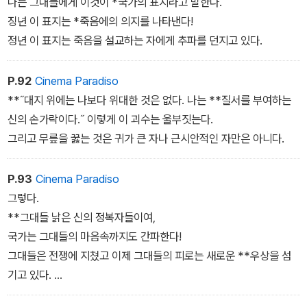
사랑에 매달리게 한 것은 창조하는 자들이었다. 따라서 그들은 삶에
나는 그대들에게 이것이 *국가의 표지라고 말한다.
이바지했다.
징년 이 표지는 *죽음에의 의지를 나타낸다!
정년 이 표지는 죽음을 설교하는 자에게 추파를 던지고 있다.
*많은 사람들을 잡기 위해 덫을 놓고 이 덫을 *국가라고 부른 것은 *
파괴자‘들이다. 그들은 *많은 사람들을 하나의 칼과 백 가지 욕망
P.92
Cinema Paradiso
에 매달리게 한다.
**˝대지 위에는 나보다 위대한 것은 없다. 나는 **질서를 부여하는
신의 손가락이다.˝ 이렇게 이 괴수는 울부짓는다.
그리고 무릎을 꿇는 것은 귀가 큰 자나 근시안적인 자만은 아니다.
P.93
Cinema Paradiso
그렇다.
**그대들 낡은 신의 정복자들이여,
국가는 그대들의 마음속까지도 간파한다!
그대들은 전쟁에 지쳤고 이제 그대들의 피로는 새로운 **우상을 섬
기고 있다.