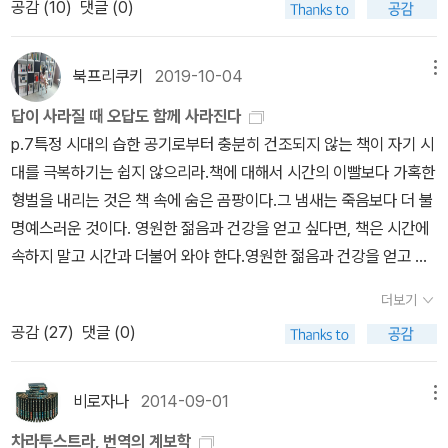
공감 (
10
)
댓글 (0)
머물러 있는 사람들에게 이 책은 이해될 수 없다. 이러한 의미에서 ‘어
느 누구의 것도 아닌 책’이다.차라투스트라는 이렇게 말했다 | 프리드
리히 니체, 황문수 저도덕의 자기 초극은 인간이 자기 자신을 확립하
북프리쿠키
2019-10-04
메뉴
는 것이다. '그대들은 도덕의 파괴자라고 불리리라. 그러나 그대들은
답이 사라질 때 오답도 함께 사라진다
그대들 자신의 고안자인 것이다.'(《순결한 생성》에서) 곧 종래의 도덕
p.7특정 시대의 습한 공기로부터 충분히 건조되지 않는 책이 자기 시
이 완전한 자기 상실이었던 데 비해 도덕의 자기 초극은 인간이 현재
대를 극복하기는 쉽지 않으리라.책에 대해서 시간의 이빨보다 가혹한
의 자기를 초극하여 본래의 자기 자신을 회복하는 것, 곧 참된 자유를
형벌을 내리는 것은 책 속에 숨은 곰팡이다.그 냄새는 죽음보다 더 불
달성하는 것이다. 차라투스트라는 이렇게 말했다 | 프리드리히 니체,
명예스러운 것이다. 영원한 젊음과 건강을 얻고 싶다면, 책은 시간에
황문수 저'인생은 있는 그대로의 모습으로 의미도 없이, 목표도 없이,
속하지 말고 시간과 더불어 와야 한다.영원한 젊음과 건강을 얻고 싶
무(無)에의 피날레도 없이, 그러나 불가피하게 회귀한다. 즉 영원 회
다면, 책은 시간에 속하지 말고 시간과 더불어 와야 한다.그런 책들이
귀, 이것이 니힐리즘의 극한적인 형태다.
더보기
지금 우리가 다시 읽고 써야 할 고전이 아닌가.p.8내가 니체를 만난
공감 (
27
)
댓글 (0)
건 그의 시대가 아니라 우리 시대이기 때문이다.가령 '현대의 모든 철
학적 사유는 정치적이고 경찰적이다'라고 니체가 말할 때, 나는 '당신
의 시대에도 그랬어? 우리 시대에도 그런데'라고 하지 않는다. 나는
비로자나
2014-09-01
메뉴
그냥 '정말 그래!'라고 맞장구 칠 뿐이다. 우리의 대화엔 시차가 존재
차라투스트라, 번역의 계보학