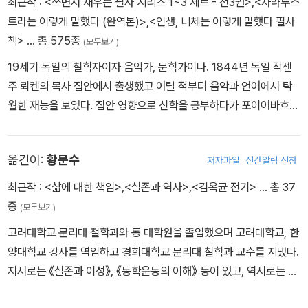
최근작 :
<쓰면서 채우는 필사 시리즈 1~3 세트 - 전3권>
,
<차라투스
트라는 이렇게 말했다 (완역본)>
,
<인생, 니체는 이렇게 말했다 필사
책>
… 총 575종
(모두보기)
19세기 독일의 철학자이자 음악가, 문학가이다. 1844년 독일 작센
주 뢰켄의 목사 집안에서 출생했고 어릴 적부터 음악과 언어에서 탁
월한 재능을 보였다. 집안 영향으로 신학을 공부하다가 포이어바흐와
스피노자의 무신론적 사상에 감화되어 신학을 포기했다. 이후 본대학
교와 라이프치히대학교에서 언어학과 문예학을 전공했는데 박사 논
옮긴이:
황문수
저자파일
신간알림 신청
문을 제출하기 전에 이미 명문대인 스위스 바젤대학교에 초빙될 만큼
뛰어난 학생이었다. 1869년부터 스위스 바젤대학교에서 고전문헌학
최근작 :
<삶에 대한 책임>
,
<실존과 역사>
,
<김옥균 전기>
… 총 37
교수로 일하던 그는 1879년 건강이 악화되면서 교수직을 그만두었
종
(모두보기)
다. 편두통과 위통에 시달리는 데다가 우울증까지 앓았지만 10년간
고려대학교 문리대 철학과와 동 대학원을 졸업했으며 고려대학교, 한
호텔을 전전하며 저술 활동에 매진했다. 겨울에는 따뜻한 이탈리아에
양대학교 강사를 역임하고 경희대학교 문리대 철학과 교수를 지냈다.
서 여름에는 독일이나 스위스에서 지내며 종교, 도덕 및 당대의 문화,
저서로는 《실존과 이성》, 《동학운동의 이해》 등이 있고, 역서로는 플
철학 그리고 과학에 대한 비평을 썼다. 그러던 중 1889년 초부터 정
라톤 《소크라테스의 변명》, 《향연》, 월 듀랜트 《철학이야기》, 카를
신이상 증세에 시달리다가 1900년 바이마르에서 생을 마감했다. 니