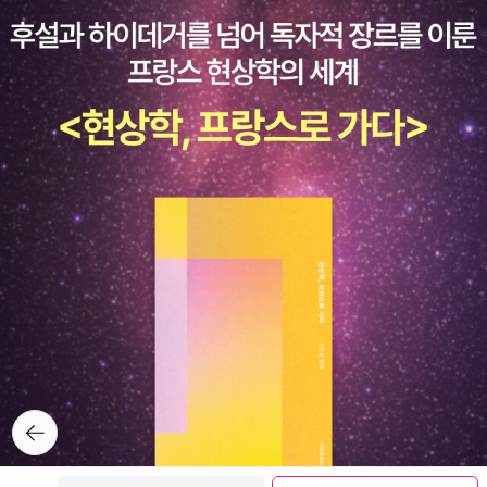
나라’를 만들어 냈다. 그리고 마치 컴퓨터 게임의 연상시키는 배경 이
‘슈퍼맨’을 연상시킨다고 하여 전공자들은 ‘위버멘슈’란 음역을 선호
하게 검증된 걸로 가자 ... 까지도 예측 가능하겠다. 어지간하면 새 번
금을 안고 튀어라가 반값할인 하길래 사려고 했것만 리뷰가 좋지 않
미지, 환상적이면서도 음울한 색감, 위압적이면서도 코믹한 캐릭터
하는데, 사실 니체의 ‘위버멘슈’를 가장 오용한 사례가 나치 독일이었
역진 섭외해서 참신한 번역본 좀 내도록 하자, 응?) 5. 짜라투스트라
아 조시나 마크스의 산부터 읽을 생각이다.미야메 미유키님의 신간이
디자인 등 지금까지 볼 수 없었던 새로운 매력의 앨리스가 새로운 모
던 걸 고려하면 궁색한 선택이다. ‘비천하기 짝이 없는 인간’과 구색을
는 이렇게 말하였다. 강영계 옮김, 삼중당, 1975역시나 문고판의 대
나왔다.아니, 나올거다.서점에 가니 이상하게 없더라. 예약판매중이
험으로 우리를 데려갈 것이다!실제 앨리스의 모델을 꼭 닮은 새로운
맞춘다면 차라리 ‘넘어가는 인간’(김진석) 같은 ‘파격’을 선택하는 게
명사로 군림했던 삼중당이 되겠다. 박준택 번역이 문고판으로 나오면
었네.책갈피 6종 준다고 한다. 흐윽. ... 제 2막은 늘 표지만 봐도 구매
앨리스의 탄생!초판에 실린 존 태니얼의 삽화를 비롯해 지금까지 ‘이
낫지 않을까.세계문학전집에 포함돼 있는 민음사판(장희창 옮김)에
서 두 권으로 분책되어 나온데 비해 한 권이라, 발췌 번역이 아닌가 한
욕구가 상승되는데!! 이런 ...일단 외딴집을 요번달 안에 살생각이다.
상한 나라의 앨리스’를 표현한 이미지들은 많았다. 대부분의 경우 앨
서는 ‘초인’과 ‘말종 인간’을 상대어로 골랐고, 펭귄클래식판(홍성광
다. 차라투스트라는 이렇게 말했다. 강영계 옮김, 지만지, 2008지만
얼간이는 고민중. 한번 살펴보고 싶은 책들.김연수, 김중혁, 나희덕 등
리스는 대략 하늘거리는 금발의 긴 머리, 푸른색 원피스를 입은 무척
옮김)에서는 ‘초인’과 ‘최후의 인간’으로 짝을 이루게 했다. 다른 번역
지천줄읽기 총서에 수록된 강영계의 번역본이 분량으로 봐서 삼중당
한국 문단을 이끄는 11인이 낯선 땅을 여행하면서 보고 듣고 느낀 이
전형적인 상류층 소녀 캐릭터로 등장한다. 그러나 그림작가 사비에르
본을 더 살펴보아도 ‘위버멘슈’의 번역은 대략 ‘초인’으로 합의가 돼
판의 후계자가 아닌가 하고 비정해 본다.강영계 선생 정도라면 전작
야기를 색다른 시각으로 써 냈다. 이 책은 문인들의 문학, 즉 글의 근
콜레트가 창조한 앨리스는 검은 단발머리, 무채색의 어두운 옷을 입
있지만, ‘der letzte Mensch’는 번역어가 딱히 정착돼 있지 않은 형
을 번역하셔도 될 법 한데 ... 6. 짜라투스트라는 이렇게 말했
간이 된 특별하고 소중한 여행을 다루고 있다. 나 자신을 재발견하기
고 있다. 앨리스, 하면 사람들이 보통 떠올리는 기존의 이미지와는 거
편이다. 독자들에겐 다소 불만스러운 상황인데, 개인적으론 중국의
다. 황문수 옮김, 문예출판사, 19752010년에 문예 세계문학선 85
위해 떠난다고 말했던 괴테의 여행에서도 볼 수 있는 자아를 발견하
리가 있지만, 사실 이 새로운 앨리스는 실제 앨리스의 모델이었던 소
문예이론가 류짜이푸의 <얼굴 찌푸리게 하는 25가지 인간유형>(예
권으로 편입되면서 표지를 바꾸어 새로 나왔다. (이 그림도 많이 쓰이
기 위한 여행을 떠난 것이다.빈센트의 정원 사랑에 대한 이야기를 시
녀 앨리스 리델을 꼭 닮았다. 콜레트의 앨리스 그림 하나가 다비드 쇼
문서원)에서 해법을 찾을 수 있었다. 저자가 말하는 ‘25가지 인간유
는 듯 하다. 반스앤노블의 영역본 표지 참고.) 최근까지 꾸
작으로 빈센트 반 고흐의 화가 이력 중 중요한 단계를 다룬 책이다. 평
벨의 눈을 사로잡았고 결국 그래픽 노블 경력이 전무한 신예 아티스
형’의 하나가 바로 ‘초인’의 대응개념인 ‘말인'(末人)이었다. 그에 따
준히 나오면서 많이 읽힌 번역본인데, 1975년부터 나왔다면 상당히
생 한 번도 자신의 정원을 소유해본 적은 없지만, 늘 정원과 함께 살았
트와 함께 작업하도록 한 것처럼, 전형적인 서양동화 속 소녀풍에서
르면 “일반인들보다 하급으로 퇴화하여 위축되고 창조력이라고는 거
오래된 판본에 속하는 셈. 옮긴이는 Wright 및 Hollingdale 의 영역
뒤로가
던 빈센트 반 고흐. 58점의 채색화를 포함해 총 75점의 그림이 담긴
벗어난 캐릭터로 독자들은 훨씬 새로운 느낌을 가지고 이 이야기를
기
의 찾아볼 수 없는 보잘것없는 인간들”을 가리키는 말이다.흥미로운
본, 吉澤傳三郞, 竹山道雄, 手塚富雄의 일역본을 참조하였다고
이 책을 통해 빈센트 반 고흐의 정원과 그가 꿈꾸었던 것이 무엇이었
즐길 수 있을 것이다자신의 경험을 솔직하게 털어놓는 일기작가로서,
것은 이 ‘말인’이란 번역어를 루쉰이 만들어냈다는 사실이다. 루쉰의
밝히고 있다. (이 영역본들과 일역본들에서 취사선택한) 꽤 많은 주석
는지 만나볼 수 있다.<철학 수학>의 저자 야무차의 신간. 혹시 <이상