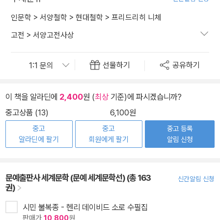
인문학
>
서양철학
>
현대철학
>
프리드리히 니체
고전
>
서양고전사상
선물하기
공유하기
이 책을 알라딘에
2,400
원 (
최상
기준)에 파시겠습니까?
중고상품 (13)
6,100원
중고
중고
중고 등록
알라딘에 팔기
회원에게 팔기
알림 신청
문예출판사 세계문학 (문예 세계문학선) (총 163
신간알림 신청
권)
시민 불복종 - 헨리 데이비드 소로 수필집
판매가
10,800
원