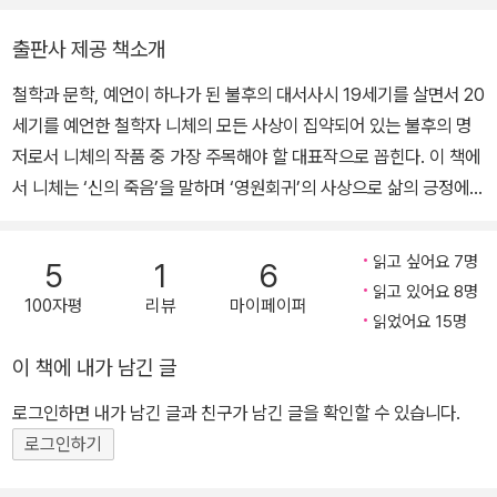
야스퍼스 《이성과 실존》, 윌리엄 드레이 《역사철학》, 프리츠 파펜하
체는 인간에게 참회, 속죄 등을 요구하는 기독교적 윤리를 거부했다.
임 《현대인의 소외》, 에리히 프롬 《사랑의 기술》, 《인간의 마음》 등
본인을 ‘망치를 든 철학자’라고 부르며 규범과 사상을 깨려고 했다.
출판사 제공 책소개
이 있다.
“신은 죽었다. 우리가 신을 죽였다”라고 한 그는 인간을 끊임없이 능
철학과 문학, 예언이 하나가 된 불후의 대서사시 19세기를 살면서 20
동적으로 자신의 삶을 창조하는 주체와 세계의 지배자인 초인(超人)
세기를 예언한 철학자 니체의 모든 사상이 집약되어 있는 불후의 명
에 이를 존재로 보았다. 초인은 전통적인 규범과 신앙을 뛰어넘어 새
저로서 니체의 작품 중 가장 주목해야 할 대표작으로 꼽힌다. 이 책에
로운 가치를 만들어내는 인간을 의미한다. 니체의 이런 철학은 바로
서 니체는 ‘신의 죽음’을 말하며 ‘영원회귀’의 사상으로 삶의 긍정에
《차라투스트라는 이렇게 말했다》로 집대성됐고 철학은 철학 분야를
대한 개념을 밝히면서 ‘초인’의 이상을 가르치고 있다. 2천 년 동안 기
넘어 실존주의와 포스트모더니즘에까지 영향을 크게 미쳤다. 《비극
독교에 의해 자라온 유럽 문명의 몰락과 니힐리즘의 도래를 예견하기
의 탄생》(1872)에서 생의 환희와 염세, 긍정과 부정 등을 예술적 형
읽고 싶어요 7명
5
1
6
도 한 이 책은 오늘날까지도 현대인들에게 커다란 경각심을 불러일으
읽고 있어요 8명
이상학으로 고찰했으며, 《반시대적 고찰》(1873~1876)에서는 유럽
100자평
리뷰
마이페이퍼
키는 고전으로 남아 있다. 그런 이유로 실존철학의 거두 야스퍼스는
읽었어요 15명
문화에 대한 회의를 표명하고, 위대한 창조자인 천재를 문화의 이상
이 책이 철학과 문학, 예언이 일체를 이룬 장관을 보여주고 있다고 말
으로 하였다. 이 사상은 《인간적인, 너무나 인간적인》(1878~1880)
이 책에 내가 남긴 글
한 바 있다. 독일어 원전을 대본으로 하고 영역본과 일역본을 함께 참
에서 더 한층 명백해져, 새로운 이상에의 가치 전환을 시도하기에 이
조함으로써 독자들의 가독성과 이해력을 높혔으며, 특히 옮긴이의 작
로그인하면 내가 남긴 글과 친구가 남긴 글을 확인할 수 있습니다.
른다. 《여명》(1881) 《즐거운 지혜》(1882)에 이어 《차라투스트라는
품 해설은 난해하기로 유명한 《차라투스트라》의 핵심 사상과 니체의
로그인하기
이렇게 말했다》(1883~1885)를 펴냈는데 ‘신은 죽었다’라고 함으로
실존 철학에 대한 이해를 돕고 있다.
써 신의 사망에서 지상의 의의를 말하고, 영원회귀에 의하여 긍정적