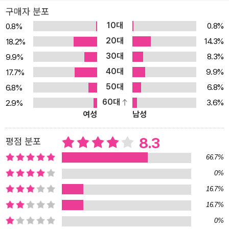
인 생의 최고 형식을 보임은 물론 초인의 이상을 설파했다. 이 외에
구매자 분포
《선악의 피안》(1886) 《도덕의 계보학》(1887)에 이어 《권력에의
10대
0.8%
0.8%
의지》를 장기간 준비했으나 정신이상이 일어나 미완으로 끝났다. 니
20대
14.3%
18.2%
체는 1889년 1월 3일 이탈리아의 토리노에서 발작을 일으킨 뒤부터
30대
8.3%
9.9%
어머니와 함께 예나에서 거주했다. 어머니가 죽자 여동생 엘리자베트
40대
9.9%
17.7%
가 니체를 바이마르로 옮겼고, 그는 1900년 8월 25일 바이마르에서
50대
6.8%
6.8%
죽었다.
60대
3.6%
2.9%
여성
남성
8.3
평점 분포
66.7%
0%
16.7%
16.7%
0%