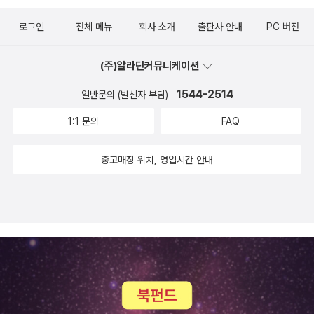
어울린다. 그리고 걸핏하면 “저놈의 목을 쳐라!”라고 사형을 언도하
운 의미가 생산된다. 그래서 번역서 읽기는 변형된 의미를 보정하는
재, 2012올재클래식스 15권.그닥 존재감 없이 잊혀져 가던 이 번역
을 듯.저자는 기자로 일했다고 하는데, 여기서는 오직 사실을 전하기
는 괴팍한 하트 여왕을 만나 속임수투성이 크로케 경기, 그리고 엉터
로그인
전체 메뉴
회사 소개
출판사 안내
PC 버전
읽기이고, 새로운 의미를 음미하는 읽기이다.다수의 번역본이 나와
본은, 각종 참신한 번역본들이 각축을 벌이는 당대의 출판계에 40여
보다는 자신의 생각도 많이 있는 듯 하다. 물론 앞부분 조금밖에 읽어
리 재판에 휘말린 앨리스는 여왕의 사형 선고를 받게 되는데…….앨리
있는 니체의 <차라투스트라는 이렇게 말했다>를 사례로 읽어보자.
년 만에 갑자기 다시 소환된다. 구닥다리 책들의 구닥다리 번역을 뒤
보지 않았지만.2부가 나올예정이라고 한다.저번주 일요일, 서점에 갔
스가 모험하는 이상한 나라는 워낙 현실 세계에서는 존재하지 않는
(주)알라딘커뮤니케이션
주목하고 싶은 것은 두 구절이다. 청하판 니체전집(최승자 옮김)에서
져서 재출간하는 것을 모토로 하는 올재 총서에, 불분명한 연유로 간
을 때 친구가 산 책이다.사라지니 엄마를 찾아나서는 내용이라고 했
것들로 가득한 환상의 세계이기 때문에 화가, 일러스트레이터, 만화
각각 “보라, 나는 너희에게 초인을 가르친다.”와 “그러므로 나 그들에
택되어 새로 단장하여 나오고, 더구나 전자책으로까지 보급되었던
1544-2514
일반문의 (발신자 부담)
던가. 다 읽지 않아서 자신도 잘 모르겠다고 했다.재미있는지 술술 읽
가 등 시각적인 이미지를 다루고 창작하는 사람들에게는 끊임없는 영
게 가장 경멸스러운 인간에 대해 말하려니, 그것은 곧 최종 인간이
것. 덕분에 뜻밖에 무덤에서 나와 부활의 나래를 펼치게 되었다. 이 번
는 모습을 보았다.다 읽고 나서 물어봐야지.친구가 신경숙의 엄마를
1:1 문의
FAQ
감을 불러일으킨다. 프랑스 최고의 만화 시나리오 작가로 활동 중인
다.”라고 옮겨진 대목이다. 여기서 ‘초인’과 ‘최종 인간’은 대립적인 개
역본을 보라!(위에서 불분명한 연유라고 했지만, 다른 '구닥다리' 번역
부탁해를 사기전에 고민하던 책이다기욤 뮈소의 종이여자.나도 집에
다비드 쇼벨은 그래픽 노블이라는 전혀 다른 형식으로 각색하면서도
념으로 독일어의 ‘위버멘슈’(Ubermensch)와 ‘der letzte Mensc
서들이 의외로 꽤나 오래 롱런하는 상황에서 고를 수 있는 선택지는
한권 가지고는 있는데, 읽다가 덮었던 기억이 난다. 다시 읽으면 재밌
중고매장 위치, 영업시간 안내
원전에 묘사된 각 캐릭터의 특징이나 이야기의 흐름에는 대부분 충실
h’를 옮긴 것이다. 영어로는 보통 ‘슈퍼맨/오버맨’(superman/over
박준택, 김정진, 정경석 정도로 좁혀지긴 한다. 박준택은 초역본이라
을려나.친구는 좀 읽어보더니, 미묘하다는 표정을 짓고 다음에 사야
했다. 그러나 다비드 쇼벨의 ‘앨리스’는 가장 현대적인 감각으로 재해
man)과 ‘라스트 맨’(last man)으로 옮긴다. 인간은 극복되어야 할
는 가치는 있지만 아마도 은근히 일본어 중역의 느낌이 있었을테고,
겠다고 말했었다.새삼 기욤 뮈소의 책이 많이 번역되어 나왔음을 느
석된 앨리스다.다비드 쇼벨은 앨리스를 “이미지로 만들고 싶은 욕구
존재라고 말할 때 차라투스트라가 지향으로 삼는 것이 ‘초인’이다. 반
다른 판본 한 종은 대놓고 일본어 중역이고, 올재가 즐겨 빼오곤 하던
낀다.가지고 있는 책은 '사랑을 찾아 돌아오다.'이다.'구해줘'가 가장
를 샘솟게 하는” 이야기라고 말했다. 시나리오를 만들고 있었던 그는
면에 ‘최종 인간’은 “우리는 행복을 만들어냈다!”고 자위하고 현실에
삼성출판사 세계상전집의 정경석보다는 김정진이 약간 더 이전에 번
유명하지 않나라고 생각한다.반값 할인 하길래 지난달에 1권 사서 봤
인터넷에 올라와 있는 젊은 작가 사비에르 콜레트의 앨리스 일러스트
안주함으로써 차라투스트라의 경멸을 사는 인간 유형이다.이 두 단어
역되었다 ... 뭐 이런 스토리련가? 비교적 최근의 번역본들 중에 만만
는데, 너무 재밌었다.리오우를 재밌게 읽어서 다른 작품도 읽고 싶어
레이션을 보고 그를또 다른 앨리스를 창조할 그림 작가로 점찍었다.
를 책세상판 니체 전집(정동호 옮김)은 각각 ‘위버멘슈’와 ‘비천하기
한 것들로는 강대석이 있었으나 간발의 차(?)로 한길사에 넘어가 넘
졌다다른책들을 읽어보신 분들의 말에 의하면 읽기 힘들다고.리오우
콜레트는 일러스트레이션과 영상, 게임 등 최신 분야의 콘셉트 아티
짝이 없는 인간’으로 옮겼다. ‘위버멘슈’는 음역한 것이고 ‘비천하기
사벽 신세가 되었고, 백성현(이후 박성현으로 바뀜)이라고 뭐가 하나
는 무척이나 잘 넘어가는 편이라고 한다.하지만 본인은 읽어보지 않
스트로 활동했던 경험을 십분 발휘해 새롭고 독특한 느낌의 ‘이상한
짝이 없는 인간’은 의역한 것에 가깝다. ‘초인’이란 관례적 번역어가
있긴 한데 뭔가 애들 장난 같고, 위태로운 느낌이었겠고 ... 그냥 무난
아 아직 뭐라 할 수 없다.최근에 나온 조시. 실제로 보니 참 예뻤다.황