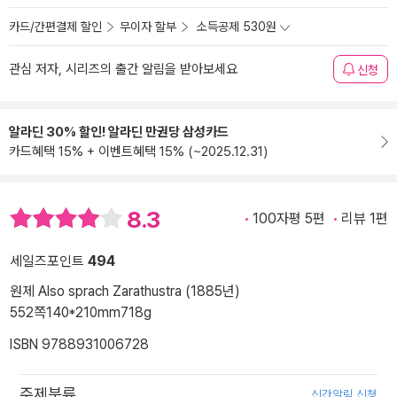
카드/간편결제 할인
무이자 할부
소득공제 530원
관심 저자, 시리즈의 출간 알림을 받아보세요
신청
알라딘 30% 할인! 알라딘 만권당 삼성카드
카드혜택 15% + 이벤트혜택 15% (~2025.12.31)
8.3
100자평 5편
리뷰 1편
세일즈포인트
494
원제 Also sprach Zarathustra (1885년)
552쪽
140*210mm
718g
ISBN 9788931006728
주제분류
신간알림 신청