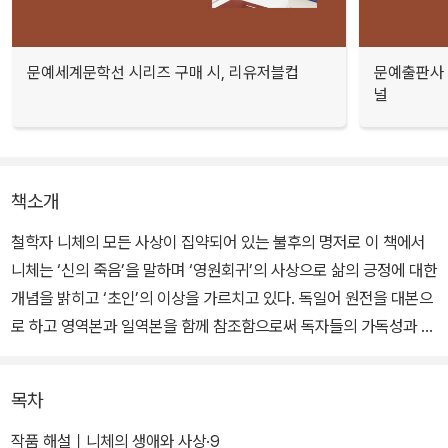
문예세계문학선 시리즈 구매 시, 리유저블컵
문예출판사 
널
책소개
철학자 니체의 모든 사상이 집약되어 있는 불후의 명저로 이 책에서
니체는 ‘신의 죽음’을 말하며 ‘영원회귀’의 사상으로 삶의 긍정에 대한
개념을 밝히고 ‘초인’의 이상을 가르치고 있다. 독일어 원전을 대본으
로 하고 영역본과 일역본을 함께 참조함으로써 독자들의 가독성과 이
해력을 높혔으며, 특히 옮긴이의 작품 해설은 난해하기로 유명한 니
체의 핵심 사상을 쉽게 이해할 수 있도록 도와준다.
목차
작품 해설｜니체의 생애와 사상·9