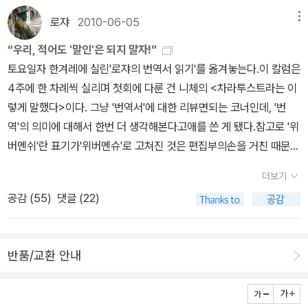
는 도덕적인 교훈을 심어주려고 하는 기존의 동화들과 달리 순수하게
은 중역본이라면 청하판에 굳이 뒤질 것은 없지 않나 한다. 오히려 일
델의 '왜 도덕인가?'이다.마이클 샌델의 첫 책은 생명의 윤리를 말하
로쟈
2010-06-05
메뉴
아이들의 즐거움을 위해 탄생한 파격적인 동화였다. 이 파격적인 동
본어 중역본의 경우 번역대국인 일본 학계의 성과를 반영해서 번역의
다였다. 책을 읽다보면 나도 모르게 그 논리에 빨려들어가는 재미는
화는 곧 베스트셀러가 되었고, 문학 연구자들의 오랜 분석 대상이 되
“우리, 적어도 '말인'은 되지 말자!”
수준이나 가독성은 더 높은 경우가 종종 있다. 청하판은 곳곳에 영어
있지만 다소 공감하기 힘든 부분도 제법 있었다. 특히 자신의 주장에
면서 아동문학과 환상문학의 영원한 고전이 되었다. 기발한 말장난,
토요일자 한겨레에 실린'로쟈의 번역서 읽기'를 옮겨놓는다.이 칼럼은
판을 참고했음을 자랑스럽게 밝히고 있음에도 중요하게 취급되어 왔
대한 반박에 대해 반박을 할때 설득력이 조금 떨어지지 않았나라는
암기식 교육이나 정치, 사법 등 어른의 세계에 대한 풍자 등으로 가득
4주에 한 차례씩 실리며 첫회에 다룬 건 니체의 <차라투스트라는 이
었는데, 이는 역시 다른 마땅한 대안이 없던 상황에서, 꽤나 널리 보급
생각이 든다.씨앗의 위대함을 비롯해 씨앗에 관련된 과학적인 이야기
한 이 책은 부조리와 넌센스를 사랑한 루이스 캐럴의 취향이 담뿍 들
렇게 말했다>이다. 그냥 '번역서'에 대한 리뷰면되는 코너인데, '번
된 전집이라는 점이 크겠다. 번역상의 가치로 볼 때는 당연히 최신 연
를 해준다.앞부분을 조금 읽어봤는데, 생각보다 꽤나 씨앗에 관해 과
어가 있다.많은 사람들이 원전을 읽기보다는 그저 ‘흰 토끼를 따라 땅
역'의 의미에 대해서 한번 더 생각해본다고애를 쓴 게 됐다.참고로 '위
구성과를 반영한 독일어판 전집을 바탕으로 전공자들이 번역한 책세
학적으로 서술을 많이 했다.제목에서도 알 수 있듯이 진짜 인간과뇌
속으로 떨어진 소녀의 기묘한 험담’ 정도로만 알고 있는 이 이야기가
버멘쉬'란 표기가'위버멘슈'로 고쳐진 것은 편집부의손을 거친 때문이
상판이 으뜸이며, 향후 표준으로 자리매김할 것으로 보인다. 다만, 전
에 관한 과학적인 보고서이다.본책역시 앞부분을 읽어보았는데 무척
이번에는 그래픽 노블로 재탄생했다. 프랑스 최고의 시나리오 작가와
다. 한겨레(10. 06. 05) 우리, 적어도 ‘말인’은 되지 말자!국내에서 출
공자들이라 해서 꼭 우수한 번역물을 내놓는 것은 아닐 때가 간혹
이나 과학서적스럽다.사실을 바탕으로 한 정보의 나열이라고 할까.생
더보기
젊은 아티스트의 협업으로 탄생한, 지금껏 볼 수 없었던 『이상한 나라
간되는 인문사회과학서의 절반 이상이 번역서이며, 학술교양서의 경
... 3. 짜라투스트라는 이렇게 말했다. 崔旼洪 옮김, 집문당, 1972차
각보다 잘 읽히지 않았는데 챕터별로 나눠져있어서 그나마 나은지도
공감 (
55
)
댓글 (22)
의 앨리스』를 만나보자!원작에 충실하면서도 현대적인 감각으로 재
우에는 번역서의 비중이 60%를 넘는다. 어지간한 독자에게 ‘번역서
라투스트라는 이렇게 말했다. 2006도 신판까지 나와 있다. 알고 보
모른다.책값이 비싸서 구판을 도서관에서 빌려왔는데, 알고보니 내용
해석!『이상한 나라의 앨리스』는 회중시계를 들고 연신 “너무 늦었
읽기’는 독서의 일상이고 다반사다. 비일비재한 일에 대해 굳이 정색
면 유구한 전통을 자랑하는 초기 번역본. 4. 짜라투스트라
이 다르더라.개정판이라고 되어는 있어 그냥 표지가 바뀌고 가격만
다!”를 외치는 흰 토끼를 따라 토끼굴 속으로 뛰어든, 호기심 많은 소
한다면 그건 우리의 독서를 좀 ‘의식화’해보자는 뜻이다. 최소한 절반
는 이렇게 말하였다. 金晸鎭 옮김, 삼성당, 1974세계교양정선집 8
올랐겠지라고 생각했는데 아니었다.이 책은 지금 읽는 책들 다 읽으
반품/교환 안내
녀 앨리스의 기묘한 모험 이야기다. 그 굴 속에는 모두를 매혹시키는
의 독서는 ‘번역서 읽기’라는 점에 주의를 환기해보자는 것이다. 번역
권으로 출간. 이후 삼덕출판사의 동명 선집 8권으로 1979년에 출간.
면 사서 볼 생각!.그전에 구판도 한번 읽어봐야겠다.책을 보기 전에 다
환상적인 세계가 펼쳐져 있다. 앨리스의 몸은 커졌다 작아졌다를 반
이란 한 언어를 다른 언어로 옮기는 일이니 필연적으로 차이를 낳는
(총서명이 같다는 점에서 혹시 서지사항의 삼덕출판사가 삼성출판사
큐멘터리부터 구해서 보던지 해야겠다.꽤나 신랄하게 비판하고 있다.
복하고 눈물의 웅덩이에 빠져 허우적대기도 하며, 기묘한 동물들과
다. 의미의 불가피한 변형과 왜곡이 빚어지며 경우에 따라서는 새로
의 오기는 아닐까?) 차라투스트라는 이렇게 말했다. 김정진 옮김, 올
세금이나 현 정부의 정책에 대해 궁금하신 분들은 재밌게 읽을 수 있