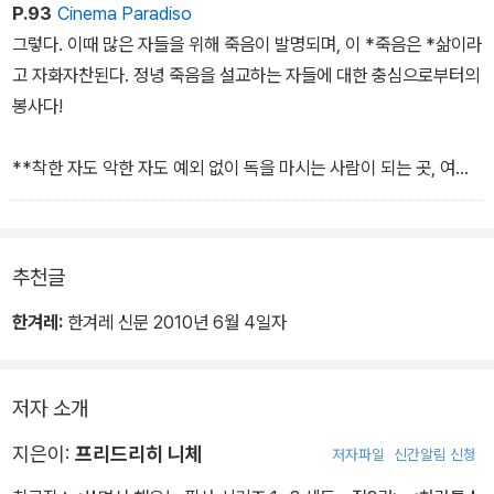
P.93
Cinema Paradiso
그렇다. 이때 많은 자들을 위해 죽음이 발명되며, 이 *죽음은 *삶이라
고 자화자찬된다. 정녕 죽음을 설교하는 자들에 대한 충심으로부터의
봉사다!
**착한 자도 악한 자도 예외 없이 독을 마시는 사람이 되는 곳, 여기
를 나는 *국가라고 부른다.
착한 자도 악한 자도 *예외 없이 *자기 자신을 상실하는 곳, 여기를 *
추천글
국가라고 부른다.
한겨레:
한겨레 신문 2010년 6월 4일자
**만인이 서서히 자살을 하고 -이것을 ‘삶‘이라고 부르는 곳, 여기
를 *국가라고 부른다.
저자 소개
지은이:
프리드리히 니체
저자파일
신간알림 신청