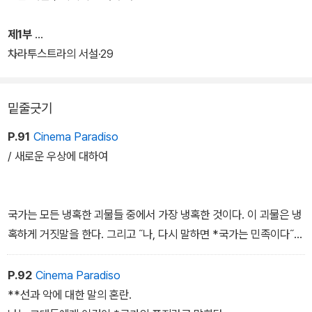
제1부
차라투스트라의 서설·29
밑줄긋기
P.91
Cinema Paradiso
/ 새로운 우상에 대하여
국가는 모든 냉혹한 괴물들 중에서 가장 냉혹한 것이다. 이 괴물은 냉
혹하게 거짓말을 한다. 그리고 ˝나, 다시 말하면 *국가는 민족이다˝라
는 거짓말은 이 괴물의 입으로부터 기어 나온다.
P.92
Cinema Paradiso
이 말은 거짓말이다! 민족을 창조하고 그들이 하나의 신앙과 하나의
**선과 악에 대한 말의 혼란.