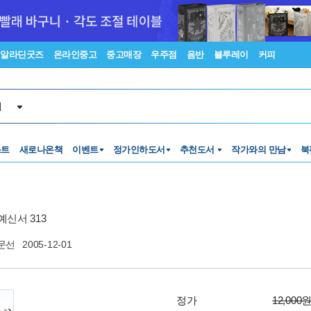
알라딘굿즈
온라인중고
중고매장
우주점
음반
블루레이
커피
서
스트
새로나온책
이벤트
정가인하도서
추천도서
작가와의 만남
북
신서 313
문선
2005-12-01
정가
12,000