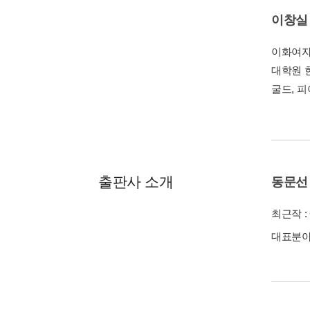
이창실
이화여자
대학원 
굴드, 
출판사 소개
동문선
최근작 :
대표분야 