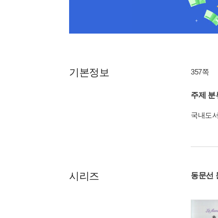
기본정보
357쪽
주제 분
국내도
시리즈
동문선