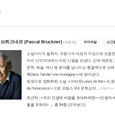
기
 브뤼크네르
(Pascal Bruckner)
(지은이)
저자파일
신간
소설가이자 철학자. 프랑스의 대표적 지성으로 손꼽힌다
아의 산악지대에서 어린 시절을 보냈다. 산에 매료된 
문학, 예술, 역사 등 분야를 넘나드는 통찰력으로 산
록Dans l’amitie’ une montagne≫에 담아냈다.
동명으로 영화화된 소설 ≪비터문Lunes de fiel≫의 원작
de l’innocence≫으로 프랑스 3대 문학상의 ...
더보기
최근작 :
<우리 인생에 바람을 초대하려면>
,
<인생의 
들을 위하여>
… 총 94종
(모두보기)