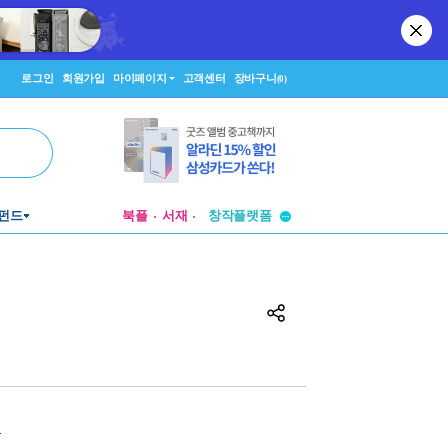
로그인
회원가입
마이페이지
고객센터
장바구니
(0)
투비컨티뉴드
펀드
북플
서재
창작플랫폼
투비컨티뉴드
원