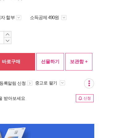
자 할부
소득공제 490원
바로구매
선물하기
보관함 +
중고로 팔기
 등록알림 신청
림을 받아보세요
신청