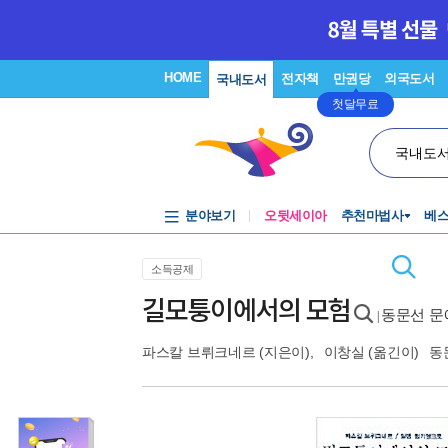
HOME
전자책
만권당
외국도서
국내도서
첫달무료
국내도
분야보기
오뒷세이아
추천마법사
베
소득공제
길모퉁이에서의 모험
동문선 문예
|
파스칼 브뤼크네르
(지은이),
이창실
(옮긴이)
동