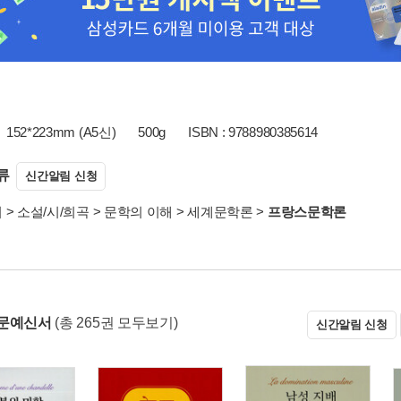
152*223mm (A5신)
500g
ISBN : 9788980385614
류
신간알림 신청
서
>
소설/시/희곡
>
문학의 이해
>
세계문학론
>
프랑스문학론
 문예신서
(총 265권 모두보기)
신간알림 신청