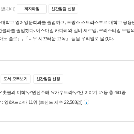
(옮긴이)
저자파일
신간알림 신청
대학교 영어영문학과를 졸업하고, 프랑스 스트라스부르 대학교 응용
한불과를 졸업했다. 이스마일 카다레와 실비 제르맹, 크리스티앙 보뱅
피아노 솔로』, 『너무 시끄러운 고독』 등을 우리말로 옮겼다.
도서 모두보기
신간알림 신청
<촛불의 미학>
,
<원전주해 요가수트라>
,
<얀 이야기 1>
등 총 481종
: 영화/드라마 11위 (브랜드 지수 22,588점)