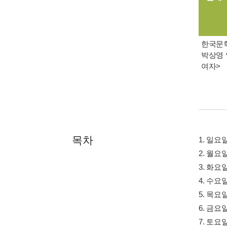
한국문학 
박상영 
여자>
목차
1. 일요
2. 월요
3. 화요
4. 수요
5. 목요
6. 금요
7. 토요