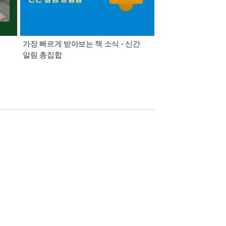
가장 빠르게 받아보는 책 소식 - 신간
경기컬처패스 1만원 
알림 총집합