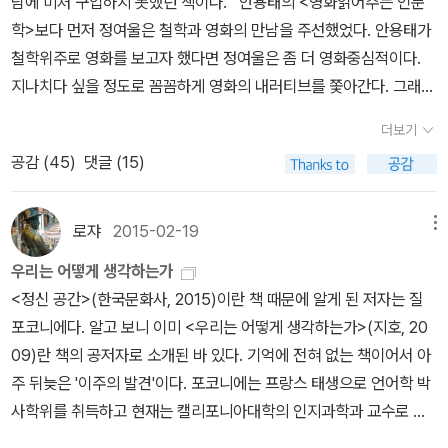
정신을 말한다. (41-43)불꽃은 미미한 소리를 낸다. 불꽃은 괴로워
하는 존재다. 모든 작은 고통은 세계의 고통을 나타내는 기호다.(55)
제3장과 제4장은 수직 상승하는 불과 식물의 생장 사이의 유비적 관
계를 문학작품들 속에서 더듬는다. 활짝 피는 꽃이 불이라는 문학적
상상들은 단순히 몇 명의 작가들에게만 나타나는 특징은 아니고 비교
더보기
적 보편적 유비이해인 것 같은데 이를 종교적 영역으로까지 확장하여
공감 (
45
)
댓글 (15)
이해하는 앙리 코르뱅Henry Corbin의 관점이 독특하다.제5장에서
바슐라르는 몽상을 불러일으키는 램프와 각각의 램프들이 개인의 삶
로쟈
2015-02-19
메뉴
과 연결되는 지점에 주목한다. 재밌는 점은 램프와 달리 전구가 가진
모종의 삭막함, 전근대에서 근대로의 이행 속에서 기술이 몽상을 억
우리는 어떻게 생각하는가
압하는 양상을 잘 캐치한 대목에서 보인다. 장의 마지막에 앙리 보스
<정신 공간>(한국문화사, 2015)이란 책 때문에 알게 된 저자는 질
코의 <히아신스>라는 작품을 예로 들며, 타인의 램프에 대해 말하는
포코니에다. 알고 보니 이미 <우리는 어떻게 생각하는가>(지호, 20
데 이를 빌려 작가는 상상의 연대에 대해 말하고 있는 것일까 아니면
09)란 책의 공저자로 소개된 바 있다. 기억에 전혀 없는 책이어서 아
좁혀지지 않는 어떤 고독에 대해 말하는 것일까. 이가림 시인이 75년
주 뒤늦은 '이주의 발견'이다. 포코니에는 프랑스 태생으로 언어학 박
도에 초판 번역한 것을 재판한 책, 김병욱씨의 번역본과 같은 책이다.
사학위를 취득하고 현재는 캘리포니아대학의 인지과학과 교수로 재
직중이라 한다. 1944년생이니까 일흔을 넘겼다. <우리는 어떻게 생