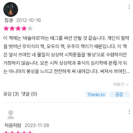
메뉴
침경
2012-10-16
이 책에는 '바슐라르'라는 태그를 써선 안될 것 같습니다. 개인의 필력
을 벗어난 무의식의 책, 모두의 책, 우주의 책이기 때문입니다. 이 책
은 앞서 쓰여진 네 물질의 상상력 시학론들을 '몽상'으로 수렴하지만
거창하지 않습니다. 모든 시적 상상력과 휴식의 심리학에 분母가 되
는 아니마의 몽상을 느리고 잔잔하게 써 내려갑니다. 써져서 씌여진
책이라는 게 온당할까요? 장중한 대양에 흘러들기 전 책의 물줄기는
더보기
최후의 좁은 문에 이르고 그곳에서 제 소임의 문을 닫습니다. 적어도
공감 (
3
)
댓글 (0)
시학 연구로 쓴 바슐라르의 책은, 제가 알기로 가장 겸허한 철학서들
입니다. 그는 랍비들이 신의 이름을 필사할 때마다 목욕재개하듯이
한 문장, 한 문장 쓰며 그 앞에서 옷깃을 여미였을 것만 같습니다. 덧-
메뉴
제가 읽은 건 김현 번역의 홍성사 판입니다. 오래된 역본이라 알라딘
처음처럼
2023-11-28
엔 서지정보가 없네요. 그 탓에 별점은 하나를 줄였습니다.