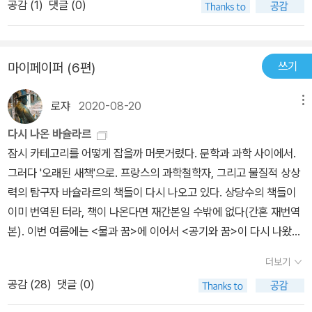
발한 것입니다. 이 부분이 아주 어려웠는데, ‘몽상을 꿈꾸는 나라는 존
공감 (
1
)
댓글 (0)
추락하며 그 추락의 무서움을 겪으며 가슴으로 저 바닥에 부딪혔다.
재는 시인이 그에게 가져다주는 모든 시적 반영물로 살아가면서, 시
그러고는 식은땀을 흘리며 깼다. 떨어지는 꿈은 키가 자라는 것이라
인이 아니라 사회시키는 나로 드러난다’고 했습니다.제5장에서는 몽
는 해몽은 정말이지 꿈보다 해몽이었다. 요즘 나는 그 떨어지는 꿈이
상이 세계를 열어주고 확대해주는 관념을 뒤쫓았습니다. 우주는 세상
쓰기
마이페이퍼 (6편)
진짜 현실로 드러나고 있는 것이 아닌가 의심하고 있는 중이다. 꿈은
을 의미하는 것으로 몽상은 우리로 하여금 세계 속에 들어앉도록 도
나에게 아주 가끔 나타나는 현실이며, 같은 추락의 꿈을 꾼다 해도 그
와주고, 세계의 행복 속에 자리잡도록 도와준다고 하였습니다. 몽상
로쟈
2020-08-20
메뉴
상황은 매번 다르기에 낯설고, 그래서 익숙해지지 않는 것이다. 몽상.
의 대상을 우주의 단계로 승화시킨 것은 몽상에 관한 그의 연작, <대
그것은 일부러 내가 찾는 것이다. 마주 본 사람의 어깨너머 배경에 시
다시 나온 바슐라르
지와 의지의 몽상>이나 <대지와 휴식의 몽상>과 연결되는 것으로 보
선을 돌릴 때, 나는 스윽.. 하고 다른 차원으로 미끄러져 들어간다. 목
잠시 카테고리를 어떻게 잡을까 머뭇거렸다. 문학과 과학 사이에서.
입니다.몽상에 관한 다양한 시들을 인용하고 있는데, 관련 자료를 찾
적지를 향해 걷다가 문제 없는 실마리가 머리에 떠오르면 어느새 발
그러다 '오래된 새책'으로. 프랑스의 과학철학자, 그리고 물질적 상상
기 위하여 책을 읽는 것에 대한 언급이 눈길을 끌었습니다. “책읽기는
은 보도블록으로부터 10센티미터쯤 공중으로 뜨고 만다. 가스통 바
력의 탐구자 바슐라르의 책들이 다시 나오고 있다. 상당수의 책들이
현대적 정신 현상의 차원이다. 이 차원은 이미 글쓰기에 의해 옮겨진
슐라르는 ‘몽상의 언덕’을 따라 의식은 이완되고, 흩어지며, 그 결과
이미 번역된 터라, 책이 나온다면 재간본일 수밖에 없다(간혼 재번역
정신적 현상들을 옮기는 작업이다. 씌어진 언어를 특수한 정신적 현
흐려진다. 고 말한다. 몽상은 아니마가 자아를 매혹시킨 상태다. 맞는
본). 이번 여름에는 <물과 꿈>에 이어서 <공기와 꿈>이 다시 나왔다
실로 간주해야 한다. 책은 항구적이다. 그것은 당신의 눈앞에 하나의
말이지 모르겠지만 몽상은, 아니마는 자궁의 양수 속 태아의 상태와
(<물과 꿈>은 40년만에 나온 새 번역본이고, <공기와 꿈>은 20년
대상처럼 있다. 그것은 저자 자신도 지니지 못한다고 생각되는 단조
더보기
비슷한 것인 듯 하다. 온천에 몸을 담가 데울 때의 안락함. 그런 몽상.
만에 나온 재간본이다). '신화 종교 상징 총서'의 하나로. 연도는 고려
로운 권위를 드러내면서 당신에게 이야기한다. 씌어진 것을 잘 읽어
점점 더 빠져 들기가 힘들다. 점점 더.. 점점 더..진실한 삶도 멀어져
공감 (
28
)
댓글 (0)
하지 않고 주요 저작의 번역 현황을 짚어본다. <공기와 꿈> <물과 꿈
야 한다. 게다가 글을 쓰기 위해 저자는 이미 한번 옮겨놓기를 수행한
가는 것만 같다…
> <불의 정신분석>(<불의 시학의 단편들>과 같은 책은 아니다) <대