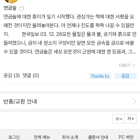
나묘미를 주진 않았다. 너무 기대했던 바, 좀 시들했달까.4. 표지가 가
에의 책 두 권에도 손길이 안 갈 수 없다. <정신 공간>은 좀더 전문적
연금술
장 예쁘다고, 책 내용과 잘 어울린다고 생각하는 책은?버지니아 울프
인 책으로 보이는데, 여하튼 그래도 뭔가 계발적인 아이디어와 접할
연금술에 대한 흥미가 일기 시작했다. 관심가는 책에 대한 서평을 오
인지 클라리사인지 댈러웨이 부인인지...표지에 있는 여인의 모습을
수 있다면 독서의 가치로는 충분하다. 말이 나온 김에 적자면, 물질
래전 것이지만 올려놓아본다. 아 언제나 진도를 팍팍 나갈 수 있을런
전부 볼 수 없어서 더 애처롭고 여운이 남는다.5. 다시 나와주길, 국내
적 상상력을 다루는 바슐라르의 책은 10여 년만에 다시 손에 들게 되
지. 한국일보 03. 12. 26모든 물질은 물과 불, 공기와 흙으로 만
출간되길 학수고대하고 있는 책이 있다면?당연히 없을 줄 알았더니
었는데, 최근에 구입한 건 <공간의 시학>(동문선, 2003)과 <몽상의
들어졌으니, 금의 네 원소의 구성비만 알면 모든 금속을 금으로 바꿀
<몽상의 시학>은 출간됐네.실은 헌책방에서 예전 김현 번역으로 출
시학>(동문선, 2007), 그리고 <불의 정신분석>(이학사, 2007) 등
수 있을 것이다. 연금술은 세상 모든것의 근원에 대한 한 믿음과, 그
간된 오래된 책을 사서 시골에 짱박아 뒀다. 새 번역으로 또 읽고 싶은
이고, 영어본도 함께 구했다. 번역본만 읽다가 애를 먹은 기억이 있어
근원이 인간의 간절한 소망을 이뤄주리라는 또 한 믿음에서 나왔다.
데 마침 동문선이네. 안 땡기네. <관객모독>은 학교 다닐 적 너무 좋
더보기
서다. 당장 깊이 탐독할 시간은 없지만, 자꾸 환기하다 보면 결국엔 읽
그것은 가스통 바슐라르(1884~1962)가 매혹됐던 시(詩)의 네 뿌
아서 전문을 타이핑해서옮겼었다. 내용은 쬐금 생각난다.앙리 보스꼬
공감 (
3
)
댓글 (0)
을 수밖에 없을 때가 오리라. 독서도 때로는 강요와 협박이 필요한 법
리를 떠올리게 한다. ‘철학자 가운데 가장 위대한 시인, 시인 가운데
의 <반바지 입은 당나귀>도여전히 읽고 싶은 책이다. 세 권 다대학
이다... 15. 02. 19.
가장 위대한 철학자’였던 바슐라르는 물과 불, 공기와 흙으로 빚어진
때좋아하던 책들이다. 나는 여전하네?…6. 책을 읽다 오탈자가 나오
상상력의 시학(詩學)의 전도사 역을 맡는 데 평생을 바쳤다.철학자
면 어떻게 반응하시는지요.연필로 체크하고 책 귀를 접어둔다. 오래
반품/교환 안내
이지훈(37)씨의 ‘예술과 연금술’은 그러므로 엄밀하게 말해 인간의
전에는 리뷰 쓸 때덧붙여서 지적하거나, 알라딘 오탈자 신고를 통해
꿈에 관한 이야기다. 중세의 연금술에서, 바슐라르의 시학(詩學)에
지적하곤 했다.오탈자에 대한 한 가지 바람이 있다면, 좀 잼있는 오탈
서,저자는 지상에서 가장 아름다운 것을(그것이 금이든 예술이든) 만
자가 나왔으면 좋겠다는 것. 한 페이지 전체가 잘못됐다면 반품한다.
들어낼수 있으리라는 인간의 소망을 보았다.그래서 “연금술은 비록
7. 3번 이상 반복해서 완독한 책은?문장이 아름다워서 가끔 펼쳐보곤
로그인
전체 메뉴
회사 소개
출판사 안내
PC 버전
실패한 과학이었지만 성공한 시학(詩學)”이었다. 연금술과 바슐라