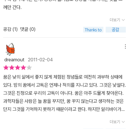
여성이 구분되는 것으로 알고 있습니다. 그러니 남성형 낱말과 여성
껴만 간다.
형 낱말을 잘 사용하는 것이 중요하다고 합니다.제2장에서 이야기하
는 아니무스와 아니마의 의미를 따져보면, 라틴어로 영혼을 의미하는
더보기
아니마에서 출발하는 개념으로 분석심리학에서 아니마는 남성의 무
공감 (
1
)
댓글 (0)
의식 인격의 여성적 측면을 아니마의 원형이라고 규정합니다. 남성이
가지는 모든 여성적인 심리학적 성질이 여기 해당됩니다. 반대로 아
메뉴
니무스는 여성의 무의식 인격의 남성적인 면을 의미합니다. 모든 정
신현상에는 아니무스와 아니마가 때로는 협력하면서, 때로는 충돌하
dreamout
2011-02-04
면서 존재한다고 생각합니다. 바슐라스의 관점에서 가장 순수한 상태
에서의 몽상이 아니마에 속하며, 꿈은 아니무스에 해당한다고 보았습
꿈은 낮의 삶에서 좋지 않게 체험된 정념들로 여전히 과부하 상태에
니다.제3장에서는 우리를 어린 시절로 되돌리는 몽상에 대하여 이야
있다. 밤의 꿈에서 고독은 언제나 적의를 지니고 있다. 그것은 낯설다.
기합니다. 어린 시절의 기억 속에 간직된 사랑스러운 관념들이야 말
그것은 진정으로 우리의 고독이 아니다. 꿈은 아주 드물게 찾아온다.
로 어느 순간부터 복잡한 몽상의 기원이자 질료가 된다는 것입니다.
과학자들은 사람은 늘 꿈을 꾸지만, 꿈 꾸지 않는다고 생각하는 것은
기억은 꿈을 꾸고 몽상은 추억하게 되는데, 추억의 이런 몽상이아먈
단지 그것을 기억하지 못하기 때문이라고 한다. 하지만 알리바이가
로 시적인 작품의 싹이 된다는 것입니다. 제4장에서는 데카르트의 코
없는 꿈은 내겐 일어나지 않는 사건이다. 아주 드물게 꾸는 꿈은 거의
더보기
기토 에르고 숨(나는 생각한다, 그러므로 존재한다)라는 명제에서 출
비슷했다. 몇 년에 한 번 꾸는 꿈에서 나는 늘 높은 곳에서 저 아래로