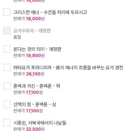
판매가
18,000
원
크리스천 매너 - 수건을 허리에 두르시고
판매가
18,000
원
요가수트라 - 개정판
품절
본다는 것의 의미 - 개정판
판매가
19,800
원
하타요가 프라디피카 - 몸의 에너지 흐름을 바꾸는 요가 경전
판매가
26,100
원
혼백과 귀신 - 혼백론 - 하
판매가
17,100
원
산책의 힘 - 혼백론 - 상
판매가
17,100
원
시중쉰, 서북국에서의 나날들
판매가
22,500
원