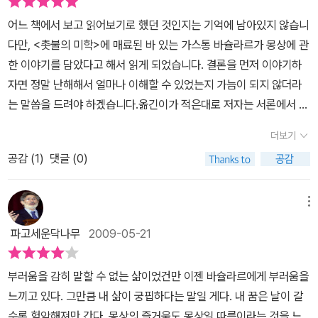
어느 책에서 보고 읽어보기로 했던 것인지는 기억에 남아있지 않습니
다만, <촛불의 미학>에 매료된 바 있는 가스통 바슐라르가 몽상에 관
한 이야기를 담았다고 해서 읽게 되었습니다. 결론을 먼저 이야기하
자면 정말 난해해서 얼마나 이해할 수 있었는지 가늠이 되지 않더라
는 말씀을 드려야 하겠습니다.옮긴이가 적은대로 저자는 서론에서 이
책의 성격을 잘 요약해놓았습니다. 저자는 ‘몽상가가 자신의 꿈에 진
더보기
정으로 충실하고 이 꿈이 시적 가치로 인해 분명하게 일관성을 띨 때,
공감 (
1
)
댓글 (0)
그가 받는 일관성의 힘을 담아내고자 했다’고 하였습니다.본문은 모
두 다섯 개의 장으로 구성되었는데, 몽상에 대한 몽상을 설명하는 제1
장과 제2장에서는 각각 말의 몽상가와 ‘아니무스’-‘아니마’를 나누었
메뉴
습니다. 우리를 유혹하는 모든 몽상을 언급해보겠다는 생각을 담아냈
파고세운닥나무
2009-05-21
다는 것입니다. 그는 글쓰기는 펜이 흘러가는 대로 놓아두고 몽상으
로 하여금 말하게 하는, 즉 몽상을 옮겨 쓰는 것이 최선이라고 했습니
부러움을 감히 말할 수 없는 삶이었건만 이젠 바슐라르에게 부러움을
다. 그 몽상은 낱말에서 시작된다고도 했습니다. 우리말에서는 낱말
느끼고 있다. 그만큼 내 삶이 궁핍하다는 말일 게다. 내 꿈은 날이 갈
에 성을 부여하지 않습니다만, 프랑스어나 독일어의 낱말은 남성과
수록 험악해져만 간다. 몽상의 즐거움도 몽상일 따름이라는 것을 느