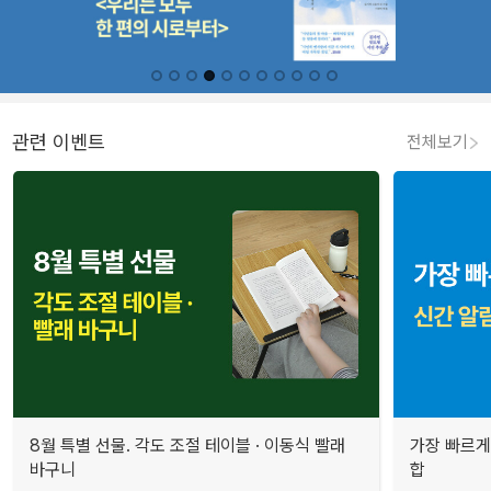
관련 이벤트
전체보기
8월 특별 선물. 각도 조절 테이블 · 이동식 빨래
가장 빠르게
바구니
합