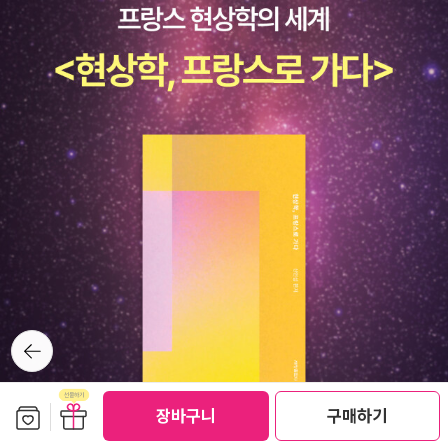
설화와 새타령 등 우리의 사유로 빚어진 예술에서 저자는 물과 불,흙
의 상상력을 길어올린다. 그 실천적 노력도 소중하다관련 링크도 하
나. 이지훈에 관한 글이 내용들이 바슐라르와 관련을 가질 수 있는지
라 바슐라르의 책들을 먼저 나열해 본다.
뒤로가
기
보관함담기
선물하기
장바구니
구매하기