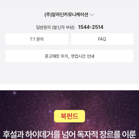
했다.마찬가지로 그의깔쌈한신비주의적 논리가 아름다워 여러 번 읽
르 시학 모두 고대그리스 철학자 엠페도클레스의 4원소인 물과 불,
었다.언젠간 읽어버린 시간을 찾아서가 되기를...8. 어린 시절에 너무
(주)알라딘커뮤니케이션
공기와 흙을 질료로 삼은 것이다. 엠페도클레스가 자연의 구성요소로
사랑했던, 그래서 (미래의) 내 아이에게 꼭 읽어주고 싶은 책?시튼의
상정했던 것을 바슐라르는 모든 사람의 원소로 되살려냈다. 저자가
1544-2514
일반문의 (발신자 부담)
동물기를 너무나 사랑했다. 5학년 때부터 6학년 때까지하루라도 시
주목한 것이 이것이다. 바슐라르가 본 인간 마음의 근원은 자연의근
튼동물기를 안 읽은 적이 없다.지금 가만히 떠올려보아도 시튼은 참
1:1 문의
FAQ
원과 같은 것이며, 시 또는 예술은 자연과 교감해서이루어지는 상상
따뜻하고 섬세한 사람인 것 같다.나중에 내 아이가 생긴다면 꼭 함께
력으로부터 나온다는 것이다. 이씨는 “이 점을 놓치고 다만 (바슐라
읽어야징.9. 지금까지 읽은 책 가운데 가장 두꺼운(길이가 긴) 책은?
중고매장 위치, 영업시간 안내
르 시학의) 주관적인 상상력이나 자유로운 몽상에 초점을 맞춘 독자
요거 읽는 데 꼬박 한 달 걸렸다. 내 이십대 초반의 한 때에 격렬한 영
들도 있다”고짚는다. “바슐라르는 자연적 미감을 되살림으로써 참된
향을 줬다.요책 굉장히 전문적일 것 같고 어려운 듯하지만, 활자가 매
서정성을 회복하려고 했다. 그는 자연과 인간 본래의 연관성을 확인
우 크며,기기묘묘한 사진 솔찬히 실렸다.읽는 재미 솔솔하다. 두껍지
하고 그 속에서 인간에게 적합한 자리를 찾아내려 했다.”숨가쁜 세상
만 금세 읽을 수 있다. 저자의 박식에 깜놀한다.10. 이 출판사의 책만
에서 저자가 내놓은 ‘깊고 느린 몽상’은 소중하다. 사이버공간의 불안
큼은 신뢰할 수 있다, 가장 좋아하는 출판사는?언뜻 생각나기로는 한
한 리듬에 휘둘리는 현대인에게 저자는 인간의 마음의 뿌리가느리고
길사, 길, 푸른역사, 창비, 문지, 김영사, 열린책들... 등등*워낙 즉흥
지속적인 자연의 리듬에 있음을, 그리고 그 느린 흐름 속에서 놀랍도
적으로 작성한지라쓰고 보니 쪼끔 아쉽다.
록 번개처럼 번쩍이는 직관의 리듬이 있음을 알려준다.당연하게도,
섬광처럼 인간을 후려치는 직관은 사이버 공간의 명멸하는 가벼운 감
각에 비할 바 없이 강하다. 김소월의 시와 김지하의 사상, 삼국유사의