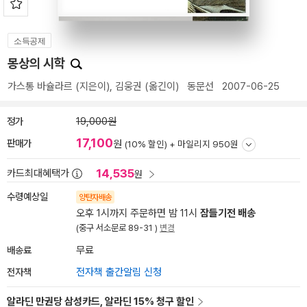
소득공제
몽상의 시학
가스통 바슐라르
(지은이),
김웅권
(옮긴이)
동문선
2007-06-25
정가
19,000원
17,100
판매가
원
(10% 할인) +
마일리지 950원
14,535
카드최대혜택가
원
수령예상일
양탄자배송
오후 1시까지 주문하면 밤 11시
잠들기전 배송
(중구 서소문로 89-31 )
변경
배송료
무료
전자책
전자책 출간알림 신청
알라딘 만권당 삼성카드, 알라딘 15% 청구 할인