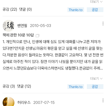
더보기
각하는가>는 마크 터너와의 공저이고, '개념적 혼성과 상상력의 수수
공감 (
22
)
댓글 (0)
께끼'가 부제다. 이 책의 핵심 주제는 동일성, 통합, 상상력의 작용을
탐구하는 것이다. 무의식적이면서 강력하고 복잡한 이 작용들은 의미
의 신비를 파헤칠 열쇠이다. 상상력은 단순히 문학과 예술에만 있는
쎈연필
2010-05-03
메뉴
것이 아니다. 우리의 평범한 생각은 물론 과학적 사고에도 상상력은
책에 관한 10문 10답
필수적이다. 상상력은 우리가 생각하는 방식의 본질이다. 이 책은 이
1. 개인적으로 만나, 인생에 대해 심도 있게 대화를 나누고픈 저자가
제는 상상력의 과학을 해야 할 때라고 선언한다. 인지과학의 다양한
있다면?안치운 선생님.마음의 평온을 얻고 싶을 때 선생의 글을 찾는
분야에서 진행되고 있는 연구들은 하나같이 상상력의 중요성을 강조
다.차분한 음성이 들려오는 듯하다. 한결같이 고요하다. 몇 년 전한 번
하고 있다. 저자들은 문학, 의례행사, 신문 기사, 광고, 과학적 진술과
실제로 마주친 적이 있다. 잠깐 이야기 나눴을 뿐이지만 내가 글을 읽
농담, 유머, 수수께끼, 평범한 일상 표현에 이르기까지 인간사의 다채
으면서 느꼈던모습보다 더욱따스하면서도 냉철했다.뜬금없이 주례를
로운 영역을 조사하면서 인간 상상력의 작용과 개념적 혼성의 힘을
부탁드리고 싶다.2. 단 하루, 책 속 등장 인물의 삶을 살 수 있다면 누
보여준다. 상상력의 힘을 강조하는 학자로는 단연 상징적 상상력을
더보기
구의 삶을 살고 싶으세요?소인국, 대인국, 말의 나라, 라퓨타…하루동
주창한 질베르 뒤랑을 꼽을 수 있을 텐데, 포코니에는 신화학이나 인
공감 (
3
)
댓글 (12)
안의 일이 아닌가? 그럼율리시즈... 이건 좀 어렵다.3. 읽기 전과 읽고
류학이 아닌 언어학과 인지과학에 바탕을 두고 상상력의 힘을 조명하
난 후가 완전히 달랐던, 이른바 ‘낚인’ 책이 있다면?마르케스의 요설
고 있어서 흥미를 끈다. 안 그래도 최근에 바슐라르의 책들에 다시금
들이 재밌긴 했는데, 수많은 찬탄과 그에 상응하는 인기만큼 재밌거
허리우스
2007-07-15
메뉴
관심을 갖게 돼 주섬주섬 관련서를 모으며 재정비하던 참이라 포코니