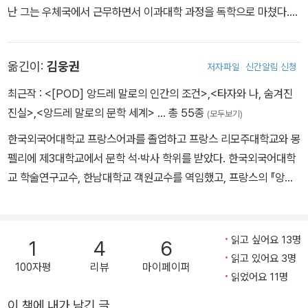
난 그는 우체국에서 근무하면서 이과대학 과정을 독학으로 마쳤다.
제1차 세계대전이 끝난 후 자신이 다닌 바르쉬르오브 중학교의 물리,
화학 교사로 일하던 중 당시 전 세계를 강타한 일반상대성이론의 영
옮긴이:
김웅권
저자파일
신간알림 신청
향 아래 철학에 깊이 경도된 바슐라르는 철학 석사에 이어 학사원상
을 수상한 논문 「물리학의 한 문제의 진화에 관한 연구」로 박사 학위
최근작 :
<[POD] 앙드레 말로의 인간의 조건>
,
<타자와 나, 숨겨진
를 받았다. 그후 디종대학의 철학 교수를 거쳐 소르본대학에서 과학
진실>
,
<앙드레 말로의 문학 세계>
… 총 55종
(모두보기)
사와 과학철학을 강의하였으며, 1960년에 레지옹 도뇌르 훈장을 수
한국외국어대학교 프랑스어과를 졸업하고 프랑스 리모주대학교와 몽
여받았고, 1961년에는 국가문학대상을 수상했다. 과학철학에 관한
펠리에 제3대학교에서 문학 석·박사 학위를 받았다. 한국외국어대학
그의 저작들 (『새로운 과학 정신』, 『과학 정신의 형성』, 『부정의 철
교 학술연구교수, 한남대학교 객원교수를 역임했고, 프랑스의 『앙드
학』 등)은 영미권 과학인식론과는 다른 프랑스 과학인식론의 기틀을
레 말로 사전Dictionnaire Malraux』 집필위원으로 참여했다. 현재
마련했으며, 특히 그의 '인식론적 단절' 개념은 조르주 캉길렘, 미셸
한국외국어대학교 외국문학연구소 초빙연구원으로 한국연구재단의
푸코, 루이 알튀세르, 피에르 부르디외와 같은 후대 철학자들이 사유
지원을 받아 연구를 계속하고 있다. 지은 책으로 『앙드레 말로의 ‘인
읽고 싶어요 13명
의 새로운 길을 모색하는 데 크게 기여했다. 그리고 전 세계적으로 널
1
4
6
간의 조건’: 혁명을 통한 초월과 구원』 『앙드레 말로: 소설 세계와 문
읽고 있어요 3명
리 읽힌 시학에 관한 일련의 저술, 시적 이미지와 상상력에 관한 일련
100자평
리뷰
마이페이퍼
화의 창조적 정복』 『타자와 나, 숨겨진 진실』 등이 있으며, 옮긴 책으
읽었어요 11명
의 연구(『불의 정신분석』, 『물과 꿈』, 『공기와 꿈』, 『대지와 의지의 몽
로 『희망』 『S/Z』 『상상의 박물관』 『몽상의 시학』 등 50여 권이 있
상』, 『대지와 휴식의 몽상』)는 '테마비평'이라는 문학 비평의 새로운
이 책에 내가 남긴 글