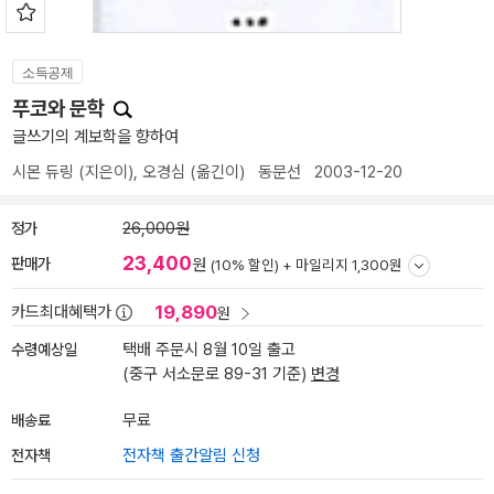
소득공제
푸코와 문학
글쓰기의 계보학을 향하여
시몬 듀링
(지은이),
오경심
(옮긴이)
동문선
2003-12-20
정가
26,000원
23,400
판매가
원
(10% 할인) +
마일리지 1,300원
19,890
카드최대혜택가
원
수령예상일
택배 주문시 8월 10일 출고
(중구 서소문로 89-31 기준)
변경
배송료
무료
전자책
전자책 출간알림 신청