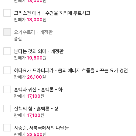
판매가
18,000
원
크리스천 매너 - 수건을 허리에 두르시고
판매가
18,000
원
요가수트라 - 개정판
품절
본다는 것의 의미 - 개정판
판매가
19,800
원
하타요가 프라디피카 - 몸의 에너지 흐름을 바꾸는 요가 경전
판매가
26,100
원
혼백과 귀신 - 혼백론 - 하
판매가
17,100
원
산책의 힘 - 혼백론 - 상
판매가
17,100
원
시중쉰, 서북국에서의 나날들
판매가
22,500
원