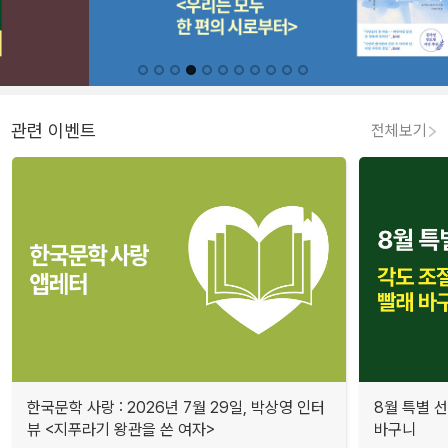
관련 이벤트
전체보기
한국문학 사랑 : 2026년 7월 29일, 박상영 인터
8월 특별 선
뷰 <지푸라기 왕관을 쓴 여자>
바구니