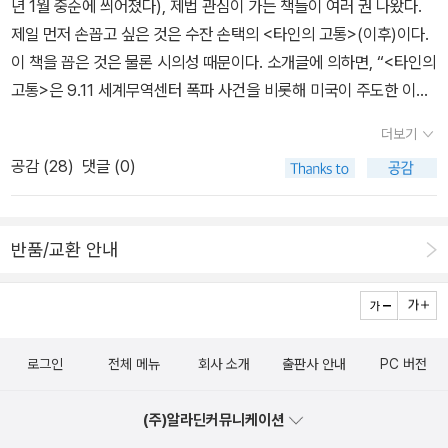
네상스바위산을 걸어간 사람체사레 보르자와 레오나르도 다 빈치상
년 1월 중순에 씌어졌다), 제법 관심이 가는 책들이 여러 권 나왔다.
금 우리의 역사를읽어볼 수 있는지를 더듬어 보는 책으로 보인다. 그
왔다.)11. 조지 허버트 미드, 『정신 자아 사회』 12. 다시 9위에 나왔던
실과 멸망의 미학새로운 해석으로: 바타유의 다 빈치론근대의 여명기
제일 먼저 손꼽고 싶은 것은 수잔 손택의 <타인의 고통>(이후)이다.
러니 너무 무겁지않게, 저자가 하고 싶었던 말과거기에 따라다니는
탈콧 파슨즈, 『The Social System』(위 책의 국역본은 없지만, 『T
를 표류하다[2부] 죽음의 원근법: 홀바인과 프로이트프로이트가 개
이 책을 꼽은 것은 물론 시의성 때문이다. 소개글에 의하면, “<타인의
푸코의 입김을 볼 수 있을 것 같다. 째려보고, 노려보고.. 구멍 나겠
he System of Modern Societies』는 국역본이 있다.)13. 에밀 뒤
척한 지평1차 세계대전의 비극살아 있다는 것을 잊었는가죽음의 춤
고통>은 9.11 세계무역센터 폭파 사건을 비롯해 미국이 주도한 이라
다. <글 째려보기>, <말 노려보기> 특히 <글 째려보기>는 다양한 글
르켐, 『종교 생활의 원초적 형태』14. 앤서니 기든스, 『사회구성론』1
홀바인의 경우<대사들>[3장] 계몽의 그늘: 고야와 바타유고야와 모
크 전쟁 전후의 현실 정세에 대한 (저자의) '지적' 개입이다.” 원제는
쓰기 경험이 있는 저자의 우리말글에 대한 책인데, 제목이 그러하듯,
5. 이매뉴얼 월러스틴, 『근대세계체제』 (2013년에 각 권별로 색깔을
더보기
더니즘<검은 그림>고뇌의 계보학: 쇼펜하우어, 니체, 바타유바타유
'Regarding the Pain of Others'(2003)인데, 전체가 131쪽밖에
어떤 기지가 담긴 글맛을 기대하게 만든다. 나는 <잉카>라는 제목
달리 한 개정 번역본이 나왔다.)16. 미셸 푸코, 『감시와 처벌』 (2016
공감 (
28
)
댓글 (0)
의 고야론다시 <검은 그림>에스파냐 민중문화와 고야[4장] 서구의
안되는 얇은 책이고(행간도 넓다), 일종의 포르노그라피로서의 전쟁
만 보고, 아! 잉카에 관한 새로운 책이 나왔나보구나 생각했다. 멋진
년에 오생근 교수님의 개정 번역본이 나왔다.)17. 토마스 쿤, 『과학혁
자기 해체: 고흐와 푸코어느 고흐 전람회에서고흐의 매력하이데거의
사진론 정도의 성격을 갖고 있다. 그런데, 이 책이 번역되면서 250쪽
사진들이 있으면 살 생각도 했는데, 왠걸 신비스런 잉카문명에 관한
명의 구조』(국회의원이기도 했던 김명자 교수님의 기존 번역본에 대
고흐론불철저한 근대성 비판야스퍼스의 해석아르토의 절규푸코의 총
이 넘는 책으로 부풀려졌다(값은 15,000원). 처음엔 장삿속이겠거
책이 아니라. 소설이다.잉카와 소설이라, 하긴이런 소설에도 분명히
해서 말이 많았는데, 2013년에 출간 50주년을 기념한 개정판이 나
반품/교환 안내
괄[5장] 세계대전의 기하학: 칸딘스키와 코제브추상화의 아버지 칸
니 했는데, 인터넷서점의 책소개를 참조해보니까 영어판에 없는 도판
잉카에 대한 방대한자료들이 이야기들 속에 잘 녹아있을테니, 오히려
왔다. 홍성욱 교수님께서 개정판 번역에 참여하셨는데, 여전히 번역
딘스키의 두 가지 작품군정신과 물질아름다운 시대 속의 칸딘스키전
48장이 한국어판에는 들어가 있다고 한다(나는 아직 책의 실물을 보
새로운 것들도자연스레알게되는 재미도 있겠지 싶다. <공룡>이다.
에 대한 평이 좋지 않다.)18. 게오르그 짐멜, 『Sociology』 (게오르
쟁과 혁명 속에서바우하우스 시대코제브의 해석[6장] 사상은 가벼움
지 못했다. *나중에 복사했다). 게다가 역시 원서에는 없는 4편의 글
공룡이란 책에 공룡말고 뭘 기대하겠는가? 우연히 이 책을 발견했는
그 짐멜의 책이 특히 김덕영 교수님 번역으로 꽤 나와 있는데, 이 책은
으로 회화와 만난다: 톰블리와 바르트톰블리의 세계회화의 모더니즘
이 부록으로 실려 있다. 그런 점에서 보자면, 책은 원서보다도 더 충실
데, 최근 인터넷 뉴스에도 어떤 꼬마가 마당에서 공룡 피부화석을 발
아직이다.)19. 울리히 벡, 『위험사회』(뭐 번역이 엄청 좋지는 않은데
톰블리의 표현고대 지중해 세계로부터추상표현주의바르트와 가벼움
로그인
전체 메뉴
회사 소개
출판사 안내
PC 버전
하다고 할 수 있다. 번역 또한 손택의 <은유로서의 질병>을 번역한
견했다는 데.. 그러니까, 그 친구의 마당이 공룡 피부의 일부였다는 얘
참을 만하다. 사견이지만, 이 책의 가장 큰 기여는 '제목'이 아닐까 싶
의 미학맺음말찾아보기
바 있는 경험자가 맡고 있기 때문에 어느 정도 신뢰가 간다. 손택은 촘
기가 아닌가. 공룡 화석 위에 지은 집.너무 긴 과거의 시간이 단단하게
다.)20. 해리 브레이버만, 『노동과 독점자본』 (이 책이 20위인 것을
(주)알라딘커뮤니케이션
스키만큼이나 현 부시 행정부에 대해서 비판적인 지식인인데(그가 좌
이 집을 지탱해 주겠지.그런데, 공룡에 대한 집착이 점점적어지는 건,
보고 충격받았다... 대학가의 커리큘럼에만 단골로 등장하는 책인 줄