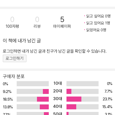
이해와 실제》(공저)가 있고, 역서로는 《윈더 부인의 부채》, 《어니스
트 놀이》, 《해롤드 핀터 전집 9》, 《최상의 직업여성들》, 《푸코와 문
학》(공역), 《오스카 와일드 희곡선집》 등이 있다.
읽고 싶어요 0명
0
0
5
읽고 있어요 1명
100자평
리뷰
마이페이퍼
읽었어요 0명
이 책에 내가 남긴 글
로그인하면 내가 남긴 글과 친구가 남긴 글을 확인할 수 있습니다.
로그인하기
구매자 분포
10대
0%
0%
20대
7.7%
9.2%
30대
23.1%
18.5%
40대
15.4%
13.8%
50대
3.1%
7.7%