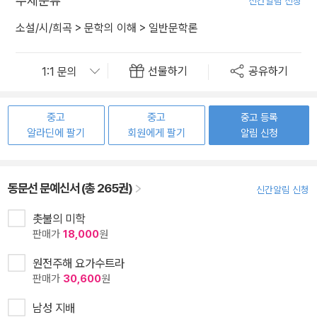
주제분류
신간알림 신청
소설/시/희곡
>
문학의 이해
>
일반문학론
선물하기
공유하기
중고
중고
중고 등록
알라딘에 팔기
회원에게 팔기
알림 신청
동문선 문예신서 (총 265권)
신간알림 신청
촛불의 미학
판매가
18,000
원
원전주해 요가수트라
판매가
30,600
원
남성 지배