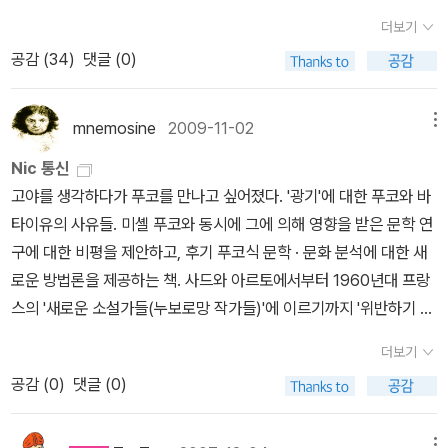
인 1963년과 1964년, 그리고 1970년에 문학에 관련된 일련의 강
며(푸코의 『감시와 처벌』이 17표로 16위), 50위부터는 벌써 6표 정
더보기
연을 행한다. 이 강연들은 전문가들 사이에서도 그러한 사실만이 알
도여서 순위에 과한 무게를 둘 필요는 없을 것 같다(위 링크를 타고
공감 (
34
)
댓글 (0)
려졌을 뿐, 실제로 그 원고 혹은 방송 녹음이 완전한 형태로 존재하는
들어가면, 표를 한 표라도 받은 978권 전체의 목록이 있고, 성별에
지 자체에 대해서도 의견이 분분했던 작품들이다. <문학의 고고학>
따라, 연령대에 따라 어떤 저자들에 투표하였는지도 따로 나온다).1.
은 호메로스, 셰익스피어로부터, 세르반테스, 코르네유, 라신을 거쳐,
mnemosine
2009-11-02
메뉴
막스 베버, 『경제와 사회』(워낙 방대한 책이어서, 두 번역본의 번역된
샤토브리앙과 사드, 그리고 말라르메와 조이스, 프루스트에 이르는
부분이 다르다. 1997년 문학과지성사 본은 Winckelmann이 편집
Nic 통신
수많은 작가들을 문학, 광기, 언어라는 커다란 주제와 관련하여 전 방
한 5판 앞부분을 번역한 것이고, 2009년 나남출판사 본은 Momms
고야를 생각하다가 푸코를 만나고 싶어졌다. '광기'에 대한 푸코와 바
위적으로 다룬다. 2013년 프랑스에서 출간된 <문학의 고고학>은 이
en이 편집한 1부 제22-1권 '공동체들'을 번역한 것이다. 아래는 4위
타이유의 사유들. 미셸 푸코와 동시에 그에 의해 영향을 받은 문학 연
제까지 한 번도 전모가 밝혀진 적이 없던 1960년대 푸코의 문학관,
인 『프로테스탄티즘의 윤리와 자본주의 정신』을 제외한 막스 베버 저
구에 대한 비평을 제안하고, 후기 푸코식 문학 · 문화 분석에 대한 새
곧 광의의 형식주의에 기초한 전복적 아방가르드의 문학관을 푸코가
작, 해설서들이다.) 2. 찰스 라이트 밀즈(왜인지 보통 C. 라이트 밀즈
로운 방법론을 제공하는 책. 사드와 아르토에서부터 1960년대 프랑
직접적으로 언급하고 있는 유일한 텍스트들을 모았다는 점에서 실로
라고 쓰는...), 『사회학적 상상력』3. 로버트 킹 머튼, 『Social Theor
스의 '새로운 소설가들(누보로망 작가들)'에 이르기까지 '위반하기 쉬
흥미진진한 책이라 하지 않을 수 없다.그간에 푸코의 문학론을 접할
y and Social Structure』(1997년 노벨경제학상을 수상한 Rober
운' 글쓰기에 대한 푸코 초기의 연구와, 사회 통제와 생산에 관한 특수
수 있도록 해준 책은 (이미 절판된) <미셸 푸코의 문학비평>(문학과
더보기
t Cox Merton은 그 아들이다. 아직 국역되지 않았다. 아래 『On Th
하고 역사적인 매커니즘 내에서의 글쓰기 및 이론화, 저자 · 지식인의
지성사, 1989)과 김현의 <시칠리아의 암소>(문학과지성사, 1990),
공감 (
0
)
댓글 (0)
eoretical Sociology』3~5장에 1부가 실려 있다.) 4. 막스 베
계보학에 대한 푸코 후기의 관심사를 탐구하고 있다.다 빈치, 홀바인,
그리고 시몬 듀링의 <푸코와 문학>(동문선, 2003) 등이었다. 그의
버, 『프로테스탄티즘의 윤리와 자본주의 정신』(번역본이 여러 권 있
고야, 고흐, 칸딘스키, 톰블리- 생의 극한에서 얻은 절박함을 그림 속
문학비평은 다시 번역돼 나오면 좋겠는데, 이번에 나온 <문학의 고고
으나, 단연 2010년에 나온 김덕영 교수님 번역으로 읽어야 한다. 다
메뉴