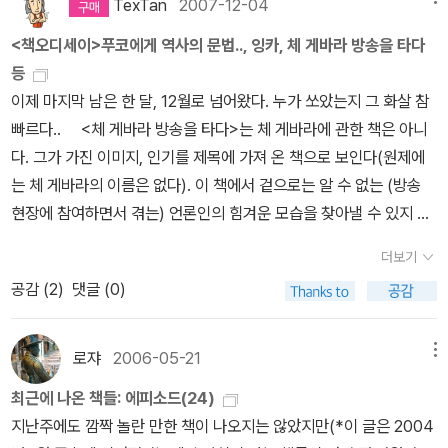
에 표현한 여섯 명의 화가들과 그들의 그림의 내면에 숨겨진 화가의
TexTan
2007-12-04
학>은 육성 강의니까 접근성도 좋을 듯싶다. <문학의 고고학> 영어
른 것들은 방대한 각주를 아예 번역하지 않았거나, 번역이 부정확하
본래 의도를 읽어내는 여섯 명의 철학자- 니체, 프로이트, 바타유, 푸
판의 제목은 <언어, 광기, 그리고 욕망>이다. 3부 구성의 책에서 핵
<책오디세이>푸코에게 역사의 문법.., 잉카, 체 게바라 방송을 타다
고, 국어 문장도 좋지 않다. 그래서 따로 언급하지 아니한다.) 5. 피터
코, 코제브, 바르트. 책은 이렇게 시공을 뛰어 넘어 위대한 화가들과
심 주제를 간추린 것인데, 욕망은 특별히 사드를 염두에 둔 걸로 보인
등
버거, 토마스 루크만, 『실재의 사회적 구성』(2014년에 국역본이 나
철학자들의 만남을 주선한다. 저자는 화가의 일생과 시대적 배경, 그
다. 생각난 김에 적자면, 작년말에 첫 권을 선보인 '사드 전집'도 후속
이제 마지막 남은 한 달, 12월로 넘어왔다. 누가 쏘았는지 그 화살 참
왔다.)6. 피에르 부르디외, 『구별짓기』 7. 노르베르트 엘리아스, 『문
림의 탄생 과정과 평가에 대해 부드럽게 해설하고, 이어 철학자들의
권들이 빨리 나왔으면 싶다. <문학의 고고학>을 계기로 나도 문학 강
빠르다.. <체 게바라 방송을 타다>는 체 게바라에 관한 책은 아니
명화과정』8. 위르겐 하버마스, 『의사소통행위이론』 9. 탈콧 파슨
세밀한 분석을 통해 그림은 단순히 존재하는 것이 아니라 끊임없이
의에서 사드를 다룰 기회가 생길지 모르겠다. 아주 오래 전에 <미덕
다. 그가 가진 이미지, 인기를 제목에 가져 온 책으로 보인다(원제에
즈, 『The Structure of Social Action』(위 책은 아직 번역되지 않
철학하고 있다는 놀라운 사실을 깨닫게 한다. 화가들은 모두 자신의
의 불운>에 대해서 강의하려다 일정이 맞지 않아 무산된 일이 떠오른
는 체 게바라의 이름은 없다). 이 책에서 겉으로는 알 수 없는 (방송
았고, 『사회의 유형』(이종수 역, 홍성사, 1978) 등 그의 다른 책들이
시대를 앞서는 무엇인가를 욕망하고 그것을 그림에 표현했으며, 철학
다. 사실 사드와 블량쇼에 대한 관심은 푸코의 문학비평에 빚진 바가
현장에 참여하면서 겪는) 언론인의 힘겨운 모습을 찾아낼 수 있지 않
몇 권 번역되었다가 모두 절판되었다. 파슨즈는 막스 베버의 『프로테
자들은 자신들이 매혹된 화가들의 내면을 송두리째 체험하고 그림의
크다... 15. 07. 18.
을까? 하여튼 생뚱맞게'체 게바라'의 이름을 넣어서 어떤 책인가 하는
스탄티즘의 윤리와 자본주의 정신』의 영역자이기도 하다. 베버는 사
이면을 읽어냈다. 니체와 다 빈치는 둘 다 '생의 한계에 대한 도전'을
더보기
호기심은 잡은 것 같다. 나도 뭔가 하고 클릭을 했으니 말이다. 이런걸
실 1904년부터 1905년 사이에 위 글을 『사회과학과 사회정책 연지
생의 동력으로 삼았기에 니체는 다 빈치의 숨겨진 내면을 집어 삼킬
공감 (
2
)
댓글 (0)
요새 낚시라 하던가? 푸코라.. 이 바닥?에 처음 들어왔을때의 풍경
Arciv für Sozialwissenschaft und Sozialpolitik』 20권과 21권
수 있었다.프로이트는 홀바인에게서 생에 대한 무의식적 욕망.악마적
은 들뢰즈보다 오히려 푸코의 인기가 높았다. 물론 서양 사상을 즉각
에 나누어 실었다가, 1920년에 『종교사회학 논문집』 제1권에 이를
인 힘의 활력을 감지했고, 바타유는 고야가 파멸하는 현대 사회의 비
적으로 체감할 수 없는 우리나라 상황이 들뢰즈의 다양한 모서리를
다시 수정, 증보해 실었다. 그런데 두 원고는 주제가 상이하다고 한다.
로쟈
2006-05-21
메뉴
통함 전체를 최초로 언급했다고 평가했다. 책은 이렇게 철학자들의
품기엔 아직 미지근했는가보다. 어쨌든, 푸코의 예언은 들어맞았다.
이후의 학자들은 첫 번째 원문을 찾아보지 않은 탓에, 두 번째 원문이
그림 감상법을 통해 그림읽기의 새로운 지평을 제시한다.서문: 회화
최근에 나온 책들: 에피소드(24)
앞으로 '들뢰즈의 시대가 될거라는..'. <푸코에게 역사의 문법을 배우
첫 번째 원문인 양 잘못 믿어왔다고 한다. 파슨즈가 번역한 것도 후자
로 비상하는 사상가들[1장] 여명의 표류자: 다 빈치와 니체니체와 르
지난주에도 깜짝 놀란 만한 책이 나오지는 않았지만(*이 글은 2004
다>는 우리나라 한 젊은 역사학자의 눈으로 어떻게 푸코를 통해서지
이다.)10. 어빙 고프먼, 『자아연출의 사회학』(2016년에 국역본이 나