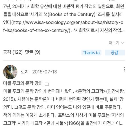
7년, 20세기 사회학 유산에 대한 비판적 평가 작업의 일환으로, 회원
들을 대상으로 '세기의 책(Books of the Century)' 조사를 실시하
였다(http://www.isa-sociology.org/en/about-isa/history-o
f-isa/books-of-the-xx-century/). '사회학자로서 자신의 작업
에 가장 큰 영향을 끼친 책 다섯 권을 뽑아 달라.'는 질문에 대하여 회
더보기
원 2,785명 중 455명이 답하였고, 막스 베버의 미완성 유작 『경제
공감 (
122
)
댓글 (9)
와 사회』가 전체 표 중 20.9%를 얻어 1위를 차지하였다. 그러나 그
중 일부를 국역한 박성환 교수 논문에 따르면, 『경제와 사회』는 편집
자와 판본에 따라 수록된 글과 배열순서 등이 너무 달라 1위를 차지한
로쟈
2015-07-18
메뉴
책은 엄밀히 말하면 영역본인 『Economy and Society』이고, 독일
미셸 푸코의 문학 강의
어 원본인 『Wirtschaft und Gesellschaft』라고 보기는 어렵다고
미셸 푸코의 문학 강의가 번역돼 나왔다. <문학의 고고학>(인간사랑,
한다[독일어 원본도 편집자-Marianne Weber(부인), Johannes
2015). 처음에는 문학론이나 비평이 번역된 것인가 했는데, 실제 '강
Winckelmann, Wolfgang J. Mommsen 등-에 따라 천차만별이
의'다. 그것도 문학 강의. 이미 영어본도 나와 있길래 바로 주문했다.
다]. 국내에도 부분적으로 발췌, 번역된 두 권이 있기는 하나, 독일이
책의 의의는 이렇게 소개된다. 프랑스의 사상가 미셸 푸코는 ‘지식의
나 영어권에서도 사정이 특별히 더 낫지는 않은 것 같다. 아래에 30
고고학’ 시기의 대표작 <말과 사물>(1966)을 발간하기 이전과 이후
위에 든 책들을 정리하였다. 그러나 1위가 95표이고, 10위가 25표이