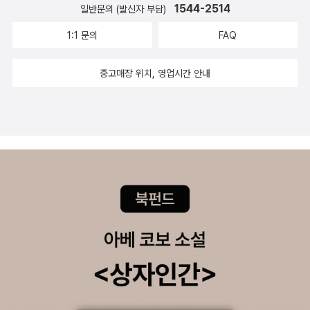
파인지는 모르겠지만), 언젠가 9.11 관련으로 뉴욕타임즈에 실린 칼
1544-2514
일반문의 (발신자 부담)
나이가 들어간다는 징후일까?
알았는데...) 21. 아도르노 & 호르크하이머, 『계몽의 변증법』 (김유동
럼을 나는 흥미롭게 읽은 적이 있다. 이 책은 9.11 관련 필독서의 한권
교수님이 계셔서 참 다행이다.) 22. 안토니오 그람시, 『옥중수고』(원
1:1 문의
FAQ
이 될 만하다고 본다. 두번째 책은 실천문학사에서 ‘실천인문총서’의
래는 민음사 세계문학전집 42권, 『감옥에서 보낸 편지』로도 나왔다.
한권으로 나온 <문화의 숙명>이다. 부제는 ‘기어츠의 문화이론에 대
민음사 본에 나오는 80페이지에 달하는 편집자 서문과 꼼꼼한 번역,
중고매장 위치, 영업시간 안내
한 발전적 논의’이고, 원제는 The Fate of 'Culture' : Geertz and
주석 등은 호평을 받았는데, 현재 알 수 없는 이유로 절판되었다. 민음
Beyond(1999). 기어츠는 아는 사람은 알겠지만, 20세기 후반 미
사의 대답이 명확하지 않다. 민음사 세계문학전집 42권은 현재 라이
국을 대표하는 인류학자이다. 우리에게 잘 알려진, 문화유물론의 마
너 마리아 릴케의 『말테의 수기』로 바뀌어 있다. 위 전집에서 『롤리
빈 해리스가 과학 정향적인 인류학을 대표한다면, <문화의 해석>(까
타』와 『감옥에서 보낸 편지』 두 권이 딱 절판되었는데, 롤리타는 문학
치, 1998) 등을 통해 ‘중충적 해석’(두꺼운 묘사)을 주창하는 기어츠
동네 전집으로 다시 나왔다.)23. 제임스 콜먼, 『Foundations of S
는 인류학을 일종의 해석학으로 간주한다. 재미있는 것은 해리스와
ocial Theory』(아직 번역은 되지 않았다.)24. 다시 위르겐 하버마
기어츠 둘 다 인도네시아에서 현지조사 작업을 했다는 것. 덕분에 그
스, 『인식과 관심』 (위 8위에서 본 것처럼, 하버마스 책이 그렇게 많
의 저작은 문학적인 풍모마저 풍기는바, <슬픈 열대>의 레비-스트로
이 번역되어 나와 있는데, 하버마스에 대한 관심이 떨어진 탓인지, 이
스가 이에 견줄 만하다. 신간은 “각 분야의 저명한 학자 7인이 기어츠
책은 1996년 고려원에서 강영계 교수님 번역으로 나오고 절판되었
의 문화이론의 의미와 그 영향에 대해 조명하고 있는”데, 이중 문학비
다가 다시 찾아보기 어렵다.)25. 배링턴 무어, 『독재와 민주주의의 사
평가이자 셰익스피어 전문가인 하버드대학의 스티븐 그린블래트 교
회적 기원』 (까치에서 1985년에 진덕규 교수님 번역으로 나왔는데,
수는 ‘신역사주의(New Historicism)’의 대표자로서 유명하며, <마
역시 찾아보기 어렵다... 그나저나... 이쯤되면 '갓'까치)26. 칼 폴라