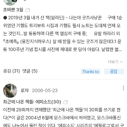
초바쁜 3월
● 2019년 3월 내가 산 책(알라딘) - 나는야 굿즈사냥꾼 구매 1순
위였던 기형도 트리뷰트 시집과 기형도 필사 노트는 도대체 언제 오
는 것인지...발 동동하며 다른 책 열심히 구매 중; 유발 하라리 외
『초예측』 (웅진지식하우스) 살 때 받을 수 있는 굿즈가 많은데3.1 운
동 100주년 기념 접시를 사진에 제대로 못 담아 아쉽다. 날렵한 블랙
에 정말 멋지다. 이 달의 도서 굿즈로 주는 사은품인 여행자 노트(허
더보기
클베리 핀)는 여권 넣어 다니며 쓰기 유용하겠어요. 부드러운 재질이
공감 (
31
)
댓글 (5)
라 촉감도 좋고, 너무 작지도 크지도 않은 크기. 여행은 안 가고 여권
커버랑 여행 스케줄 노트, 트레블 파우치만 수두룩... 책 읽기 바빠서
💦 『초예측』 읽기 전 유발 하라리 인류 3부작 복습 중... 1. 유
로쟈
2006-05-23
메뉴
발 하라리 『사피엔스』를 재독리처드 도킨스 『이기적 유전자』랑 분석
최근에 나온 책들: 에피소드(30)
스펙트럼이나 임팩트가 비슷하다 느꼈는데 역시 하라리는 도킨스의
이전에 29회까지 연재했던 ‘최근에 나온 책들’의 30회를 쓰기로 한
'밈 이론'을 지지!​📎'기독교의 천상의 천국이나 공산주의자의 지상낙
다(*이 글은 2004년 8월에 모스크바에서 씌어졌고, 모스크바통신
원에 대한 믿음 같은 문화적 아이디어는 인간으로 하여금 그것의 전
에도 나누어서 올린 적이 있다. '에피소드' 시리즈의 '에필로그'로서 구