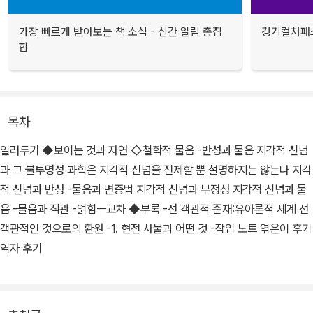
가장 빠르게 받아보는 책 소식 - 신간 알림 총집
경기컬처패스
합
목차
일러두기 ◆보이는 것과 자연 ◇철학적 물음 -반성과 물음 지각적 신념
과 그 불투명성 과학은 지각적 신념을 전제할 뿐 설명하지는 않는다 지각
적 신념과 반성 -물음과 변증법 지각적 신념과 부정성 지각적 신념과 물
음 -물음과 직관 -얽힘ㅡ교차 ◆부록 -선 객관적 존재:유아론적 세계 선
객관적인 것으로의 환원 -1. 현전 사물과 어떤 것 -작업 노트 엮은이 후기
역자 후기