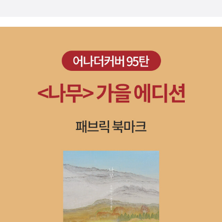
자고 말하는 사람은 없지만, 많은 사람이 인간 생물학에 대한 우리의
된 표현형인 셈이다.” 그리고 이러한 “저자의 논리를 인간에까지 적
해박한 지식을 이용해 초인간을 만드는 문제를 심사숙고하고 있다.' ​​
용해 보면 우리의 문화와 문명도 결국 유전자의 확장된 표현형일 수
아무리 오랜 세월이 지나도 우리는 보편적 원리를 찾는 습성과 맹점
있다.” 물론, 여기에서 한가지 더 고려해야 할 것은, 그러한 유전자의
이 있다고 지적한다. 아래는 미국 독립선언문과 함무라비 법전이 동
전략과 그 결과로서의 ‘확장된 표현형’뿐만 아니라, 그 부작용(side-
일 선상이라고 말하고 있다.​📎'미국 독립선언문은 함무라비 법전과
effect)이나 오작동(malfunction)이다. ‘눈먼 유전자’들의 전략은
마찬가지로 그 당시 그 시대의 문서만이 아니었고, 후손들에 의해서
언제나 직접적으로 정확하게 목표한 타깃에 들어맞는 것은 아니다.
도 받아들여졌다. 미국의 학생들은 2백 년이 넘는 기간 동안 그것을
때문에, “우리 유전자 안에 없다(Not in our genes)!”라는 반박도
베끼고 암송해왔다.이 두 문서는 우리에게 명백한 딜레마를 제시한
충분히 가능하다(하지만, 그런 반박의 타깃은 나이브한 ‘유전자 결정
다. 둘 다 스스로 보편적이고 영원한 정의의 원리를 약속한다고 주장
론’일 뿐이다). 즉, 진화는 적응(adaptation)의 산물이면서 동시에
하지만, 미국인들에 따르면 모든 사람이 평등한 반면 바빌론인들에
(스티븐 제이 굴드의 표현을 빌면) 외적응/굴절적응(ex-adaptatio
따르면 사람은 결코 평등하지 않다. 물론 미국인들은 자신들이 옳고
n 혹은 exaptation)의 산물이기도 하다(지젝, <이라크>, 83쪽). 좀
바빌론 사람들이 틀렸다고 말할 것이다. 함무라비는 당연히 자신이
더 쉽게 말하면, 진화는 ‘의도한 적응’과 ‘의도하지 않은 적응’의 복합
옳고 미국인들이 틀렸다고 받아칠 것이다. 사실은 모두가 틀렸다. 함
적 산물이다(가령, ‘의도하지 않은 아이’ 때문에 ‘할 수 없이’ 결혼하는
무라비나 미국 건국의 아버지들은 모두 평등이나 위계질서 같은 보편
커플들도 있지 않은가!). 그래서 뒤집어 말하면, “우리 안에 없다!”는
적이고 변치 않는 정의의 원리가 지배하는 현실을 상상했지만, 그런
것조차도 ‘조물주-유전자’의 확장된 손(=섭리)이 만들어낸 ‘효과’일
보편적 원리가 존재하는 장소는 오직 한 곳, 사피엔스의 풍부한 상상
뿐이며, 유전자의 메시지(=편지)는 반드시 목적지에 도착한다(다만