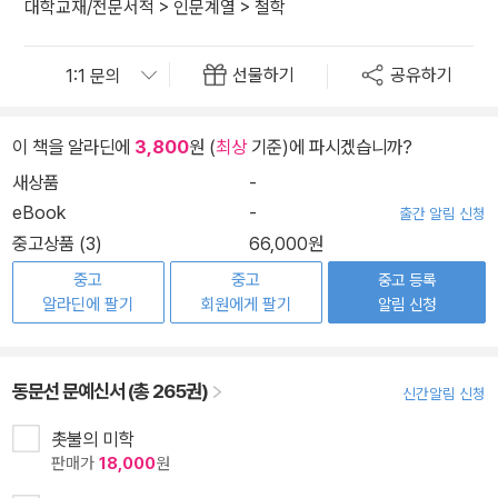
대학교재/전문서적
>
인문계열
>
철학
선물하기
공유하기
이 책을 알라딘에
3,800
원 (
최상
기준)에 파시겠습니까?
새상품
-
eBook
-
출간 알림 신청
중고상품 (3)
66,000원
중고
중고
중고 등록
알라딘에 팔기
회원에게 팔기
알림 신청
동문선 문예신서 (총 265권)
신간알림 신청
촛불의 미학
판매가
18,000
원