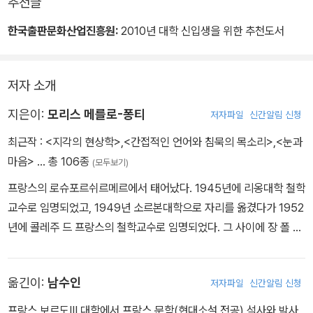
추천글
한국출판문화산업진흥원:
2010년 대학 신입생을 위한 추천도서
저자 소개
지은이:
모리스 메를로-퐁티
저자파일
신간알림 신청
최근작 :
<지각의 현상학>
,
<간접적인 언어와 침묵의 목소리>
,
<눈과
마음>
… 총 106종
(모두보기)
프랑스의 로슈포르쉬르메르에서 태어났다. 1945년에 리옹대학 철학
교수로 임명되었고, 1949년 소르본대학으로 자리를 옮겼다가 1952
년에 콜레주 드 프랑스의 철학교수로 임명되었다. 그 사이에 장 폴 사
르트르와 함께 《현대》지의 객원 편집자로도 일했다. 그는 1947년 소
련 공산주의를 세련되게 옹호한 마르크스주의 논문집 《휴머니즘과
옮긴이:
남수인
저자파일
신간알림 신청
테러》를 발표하기도 했다. 1930년대 말부터는 에드문트 후설의 현상
학으로부터 많은 영향을 받았으나, 점차 신체 행위와 지각에 대한 자
프랑스 보르도III 대학에서 프랑스 문학(현대소설 전공) 석사와 박사