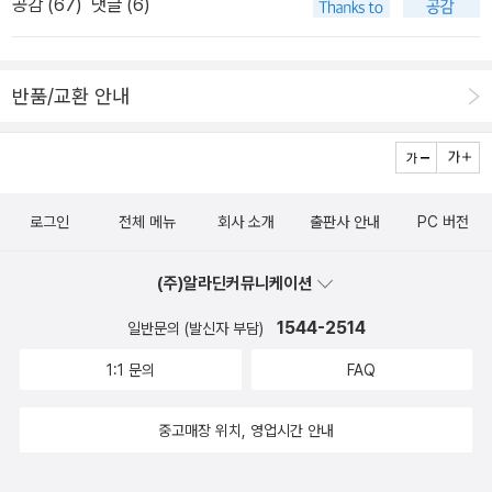
공감 (
67
)
댓글 (6)
고 생각한다. 이들은 가령 민족주의를 19세기와 20세기에 퍼져서 전
사정상’ 나는 이 책들을 인터넷서점의 ‘보관함’에 넣어두는 걸로 일단
쟁, 압제, 증오, 인종청소를 일으킨 치명적 전염병으로 묘사한다.' 현
은 만족한다. 그럼, 지난주에 나온 책들 가운데 첫손가락에 꼽고 싶
재 전망을 말하는 아래 글은 앨빈 토플러 『제3의 물결』이 생각나는
은 책은 무엇이냐? 그건 학술면에서 가장 크게 다루고 있는, 리차드
반품/교환 안내
대목이다. 📎'수렵채집인의 확산과 함께 벌어졌던 멸종의 제1의 물
도킨스의 <확장된 표현형>이다. 원제가 'The Extended Phenoty
결 다음에는 농부들의 확산과 함께 벌어졌던 멸종의 제2의 물결이 왔
pe'인 이 책의 2판이 1999년에 나왔는데, 국역본은 이 2판을 옮긴
고, 이 사실은 오늘날 산업활동이 일으키고 있는 멸종의 제3의 물결
듯하다(2판에는 다니엘 데넷의 후기가 들어가 있다). 알다시피, 도킨
에 대한 중요한 관점을 제공한다. 우리 조상들이 자연과 더불어 조화
스의 출세작은 <이기적 유전자>이며, 이 책 역시 1판과 2판(개정판)
롭게 살았다는 급진적 환경보호운동가의 말은 믿지 마라.' 『사피엔
로그인
전체 메뉴
회사 소개
출판사 안내
PC 버전
이 있는바, 우리말로는 둘 다 번역돼 있다. 1판은 이용철 번역으로 동
스』, 『호모 데우스』, 『21세기를 위한 21가지 제언』세 책에서 다 그는
아출판사에서 나왔었고(현재는 품절된 걸로 보인다), 2판은 홍영남
기술과 생물학의 합체는 불가피할 거라고 말하며 하나의 해법으로 명
(주)알라딘커뮤니케이션
번역으로 을유문화사에서 출간됐다(현재도 잘 나가고 있다). 이번에
상을 추천했지;;; 『사피엔스』를 다시 읽으니 역시 불교에 호의가. ​
1544-2514
일반문의 (발신자 부담)
나온 <확장된 표현형>은 그 후속작인데, 도킨스 자신이 (자신있게!)
📎'세 번째 밀레니엄의 여명기인 지금, 진화적 인본주의의 미래는 불
대표작으로 꼽고 있는 책이기도 하다. 그의 기본적인 아이디어는 “유
1:1 문의
FAQ
확실하다. 히틀러와의 전쟁이 끝난 후 60년간, 인본주의를 진화와 연
전자가 자신의 목적을 위해 ‘다른’ 개체들마저도 자신의 운반자로 만
관시키는 것은 금기였다. 생물학적 방법에 의한 호모 사피엔스의 ‘업
들어 버릴 수 있다”는 것이고, 아마도 책은 그 사례로 가득 차 있을 것
중고매장 위치, 영업시간 안내
그레이드’를 옹호하는 것도 마찬가지였다. 하지만 요즘은 이런 프로
이다. 예컨대, “거미줄, 흰개미집, 새의 둥지와 같이 동물이 만들어낸
젝트가 다시 유행하고 있다. 하급 인종이나 열등한 집단을 멸절시키
인공물들도 모두 자신의 유전자를 더 효율적으로 퍼뜨리기 위한 확장