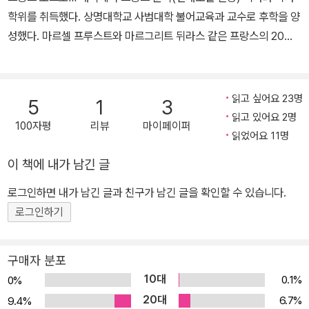
신의 이론을 바탕으로 자신만의 독창적인 철학을 구축하기 시작했다.
학위를 취득했다. 상명대학교 사범대학 불어교육과 교수로 후학을 양
메를로 퐁티의 사상은 존재론, 인식론, 언어 철학, 예술 철학, 정치 철
성했다. 마르셀 프루스트와 마르그리트 뒤라스 같은 프랑스의 20세
학 등 다양한 분야에 걸쳐 있다. 그러나 핵심은 무엇보다 몸 현상학 또
기 작가들과 프랑스어문학의 교수법에 대해 연구했다. 번역서로 가에
는 몸 철학이라 부를 수 있는 그의 인식론이다. 그의 철학은 구조주의
탕 피콩의 ≪프루스트 읽기≫, 마르그리트 유르스나르의 ≪하드리아
와 해체론 등 현대 철학의 주요 흐름에 지대한 영향을 끼친 선구적 업
누스의 회상록≫과 ≪알렉시≫, ≪세 사람≫, 나탈리 사로트의 ≪황금
읽고 싶어요 23명
5
1
3
적으로 평가받는다. 저서로 《행동의 구조》, 《지각의 현상학》, 《변증
열매≫, 롤랑 바르트의 ≪라신에 관하여≫, 자크 데리다의 ≪글쓰기와
읽고 있어요 2명
100자평
리뷰
마이페이퍼
법의 모험》, 《의미와 무의미》, 《기호들》 등이 있으며, 사후에 《보이
차이≫, ≪환대에 대하여≫, 모리스 메를로퐁티의 ≪보이는 것과 보이
읽었어요 11명
는 것과 보이지 않는 것》, 《눈과 정신》 등이 출간되었다.
지 않는 것≫, 미셸 옹프레의 ≪계몽주의 시대의 급진철학자들≫와 ≪
이 책에 내가 남긴 글
사회적 행복주의≫, 앙리 퀴에코의 ≪몽당연필 모으는 남자≫ 등이 있
다.
로그인하면 내가 남긴 글과 친구가 남긴 글을 확인할 수 있습니다.
로그인하기
구매자 분포
10대
0.1%
0%
20대
6.7%
9.4%