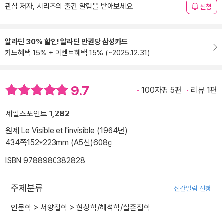
관심 저자, 시리즈의 출간 알림을 받아보세요
신청
알라딘 30% 할인! 알라딘 만권당 삼성카드
카드혜택 15% + 이벤트혜택 15% (~2025.12.31)
9.7
100자평 5편
리뷰 1편
세일즈포인트
1,282
원제 Le Visible et l'invisible (1964년)
434쪽
152*223mm (A5신)
608g
ISBN 9788980382828
주제분류
신간알림 신청
인문학
>
서양철학
>
현상학/해석학/실존철학