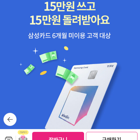
뒤로가
기
보관함담기
선물하기
장바구니
구매하기
선물하기