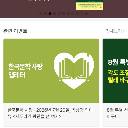
관련 이벤트
전체보기
한국문학 사랑 : 2026년 7월 29일, 박상영 인터
8월 특별 선
뷰 <지푸라기 왕관을 쓴 여자>
바구니