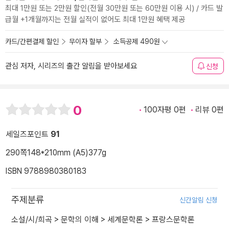
최대 1만원 또는 2만원 할인(전월 30만원 또는 60만원 이용 시) / 카드 발
급월 +1개월까지는 전월 실적이 없어도 최대 1만원 혜택 제공
카드/간편결제 할인
무이자 할부
소득공제 490원
관심 저자, 시리즈의 출간 알림을 받아보세요
신청
0
100자평 0편
리뷰 0편
세일즈포인트
91
290쪽
148*210mm (A5)
377g
ISBN 9788980380183
주제분류
신간알림 신청
소설/시/희곡
>
문학의 이해
>
세계문학론
>
프랑스문학론