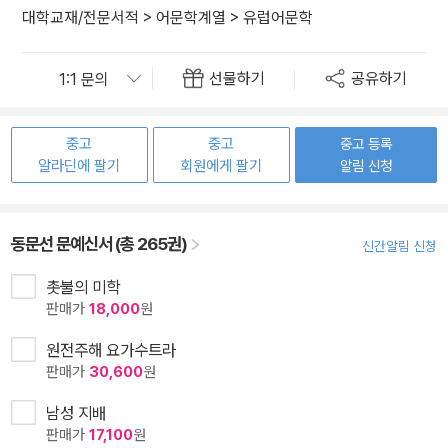
대학교재/전문서적
>
어문학계열
>
유럽어문학
선물하기
공유하기
중고
중고
중고 등록
알라딘에 팔기
회원에게 팔기
알림 신청
동문선 문예신서 (총 265권)
신간알림 신청
촛불의 미학
판매가
18,000
원
원전주해 요가수트라
판매가
30,600
원
남성 지배
판매가
17,100
원